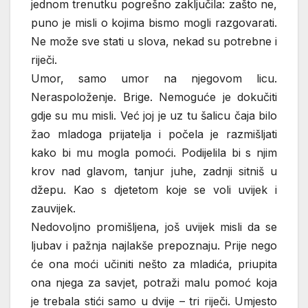
jednom trenutku pogrešno zaključila: zašto ne,
puno je misli o kojima bismo mogli razgovarati.
Ne može sve stati u slova, nekad su potrebne i
riječi.
Umor, samo umor na njegovom licu.
Neraspoloženje. Brige. Nemoguće je dokučiti
gdje su mu misli. Već joj je uz tu šalicu čaja bilo
žao mladoga prijatelja i počela je razmišljati
kako bi mu mogla pomoći. Podijelila bi s njim
krov nad glavom, tanjur juhe, zadnji sitniš u
džepu. Kao s djetetom koje se voli uvijek i
zauvijek.
Nedovoljno promišljena, još uvijek misli da se
ljubav i pažnja najlakše prepoznaju. Prije nego
će ona moći učiniti nešto za mladića, priupita
ona njega za savjet, potraži malu pomoć koja
je trebala stići samo u dvije – tri riječi. Umjesto