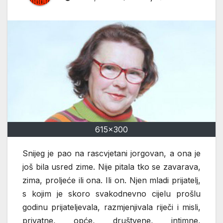
615x300
Snijeg je pao na rascvjetani jorgovan, a ona je
još bila usred zime. Nije pitala tko se zavarava,
zima, proljeće ili ona. Ili on. Njen mladi prijatelj,
s kojim je skoro svakodnevno cijelu prošlu
godinu prijateljevala, razmjenjivala riječi i misli,
privatne, opće, društvene, intimne,