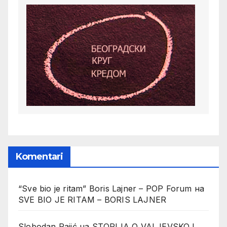
Komentari
“Sve bio je ritam” Boris Lajner – POP Forum
на
SVE BIO JE RITAM – BORIS LAJNER
Slobodan Pajić
на
STORIJA O VALJEVSKOJ