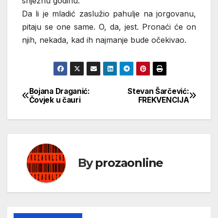
snježnu godinu.
Da li je mladić zaslužio pahulje na jorgovanu,
pitaju se one same. O, da, jest. Pronaći će on
njih, nekada, kad ih najmanje bude očekivao.
Bojana Draganić:
Stevan Šarčević:
Кретање
Čovjek u čauri
FREKVENCIJA
чланка
By
prozaonline