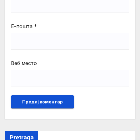
Е-пошта
*
Веб место
Pretraga