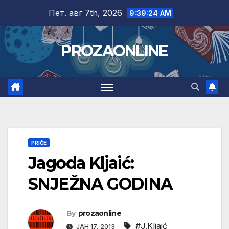
Skip
Пет. авг 7th, 2026
9:39:24 AM
to
content
PROZAONLINE
PRIČE
Jagoda Kljaić:
SNJEŽNA GODINA
By
prozaonline
#J.Kljaić
ЈАН 17, 2013