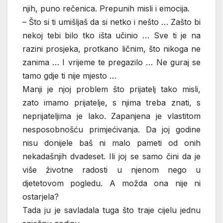
njih, puno rečenica. Prepunih misli i emocija.
– Što si ti umišljaš da si netko i nešto … Zašto bi
nekoj tebi bilo tko išta učinio … Sve ti je na
razini prosjeka, protkano ličnim, što nikoga ne
zanima … I vrijeme te pregazilo … Ne guraj se
tamo gdje ti nije mjesto …
Manji je njoj problem što prijatelj tako misli,
zato imamo prijatelje, s njima treba znati, s
neprijateljima je lako. Zapanjena je vlastitom
nesposobnošću primjećivanja. Da joj godine
nisu donijele baš ni malo pameti od onih
nekadašnjih dvadeset. Ili joj se samo čini da je
više životne radosti u njenom nego u
djetetovom pogledu. A možda ona nije ni
ostarjela?
Tada ju je savladala tuga što traje cijelu jednu