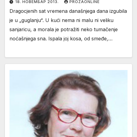
18. НОВЕМБАР 2013.
PROZAONLINE
Dragocjenih sat vremena današnjega dana izgubila
je u „guglanju“. U kući nema ni malu ni veliku
sanjaricu, a morala je potražiti neko tumačenje
noćašnjega sna. Ispala joj kosa, od smeđe,…