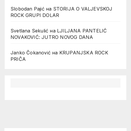
Slobodan Pajić
на
STORIJA O VALJEVSKOJ
ROCK GRUPI DOLAR
Svetlana Sekulić
на
LJILJANA PANTELIĆ
NOVAKOVIĆ: JUTRO NOVOG DANA
Janko Čokanović
на
KRUPANJSKA ROCK
PRIČA