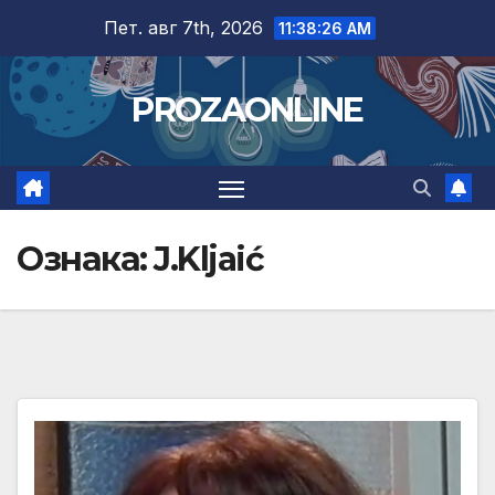
Skip
Пет. авг 7th, 2026
11:38:27 AM
to
content
PROZAONLINE
Ознака:
J.Kljaić