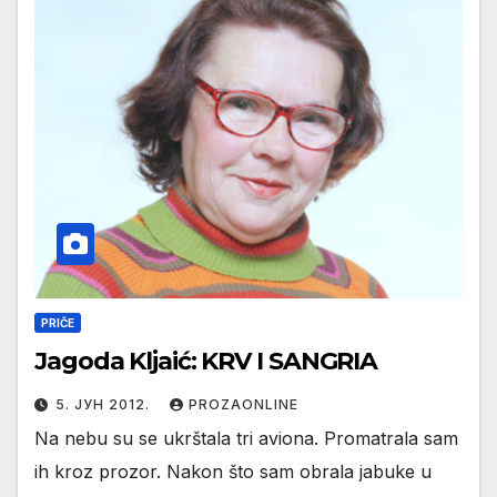
PRIČE
Jagoda Kljaić: KRV I SANGRIA
5. ЈУН 2012.
PROZAONLINE
Na nebu su se ukrštala tri aviona. Promatrala sam
ih kroz prozor. Nakon što sam obrala jabuke u