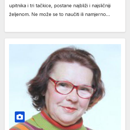
upitnika i tri tačkice, postane najbliži i najsličniji
željenom. Ne može se to naučiti ili namjerno…