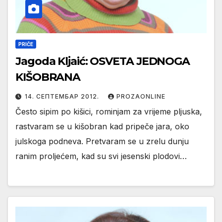
PRIČE
Jagoda Kljaić: OSVETA JEDNOGA
KIŠOBRANA
14. СЕПТЕМБАР 2012.
PROZAONLINE
Često sipim po kišici, rominjam za vrijeme pljuska,
rastvaram se u kišobran kad pripeče jara, oko
julskoga podneva. Pretvaram se u zrelu dunju
ranim proljećem, kad su svi jesenski plodovi…