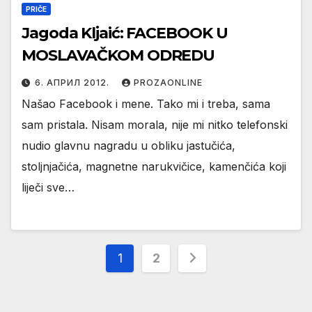
PRIČE
Jagoda Kljaić: FACEBOOK U
MOSLAVAČKOM ODREDU
6. АПРИЛ 2012.
PROZAONLINE
Našao Facebook i mene. Tako mi i treba, sama
sam pristala. Nisam morala, nije mi nitko telefonski
nudio glavnu nagradu u obliku jastučića,
stoljnjačića, magnetne narukvičice, kamenčića koji
liječi sve…
Пагинација
1
2
чланака