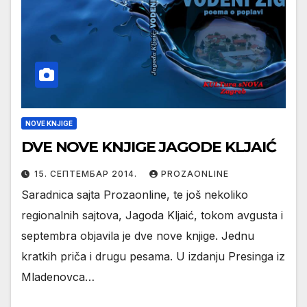
NOVE KNJIGE
DVE NOVE KNJIGE JAGODE KLJAIĆ
15. СЕПТЕМБАР 2014.
PROZAONLINE
Saradnica sajta Prozaonline, te još nekoliko
regionalnih sajtova, Jagoda Kljaić, tokom avgusta i
septembra objavila je dve nove knjige. Jednu
kratkih priča i drugu pesama. U izdanju Presinga iz
Mladenovca…