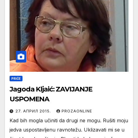
PRIČE
Jagoda Kljaić: ZAVIJANJE
USPOMENA
27. АПРИЛ 2015.
PROZAONLINE
Kad bih mogla učiniti da drugi ne mogu. Rušiti moju
jedva uspostavljenu ravnotežu. Uklizavati mi se u