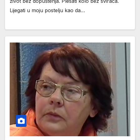
život bez dopuštenja. Plesati kolo bez svirača.
Lijegati u moju postelju kao da…