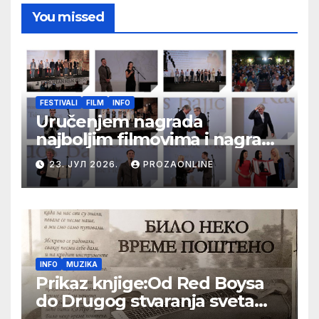
You missed
FESTIVALI
FILM
INFO
Uručenjem nagrada
najboljim filmovima i nagrade
„Aleksandar Lifka“ Radošu
23. ЈУЛ 2026.
PROZAONLINE
Bajiću svečano zatvoren 33.
Festival evropskog filma Palić
INFO
MUZIKA
Prikaz knjige:Od Red Boysa
do Drugog stvaranja sveta
(bilo neko vreme pošteno)