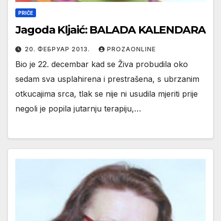
PRIČE
Jagoda Kljaić: BALADA KALENDARA
20. ФЕБРУАР 2013.
PROZAONLINE
Bio je 22. decembar kad se Živa probudila oko
sedam sva usplahirena i prestrašena, s ubrzanim
otkucajima srca, tlak se nije ni usudila mjeriti prije
negoli je popila jutarnju terapiju,…