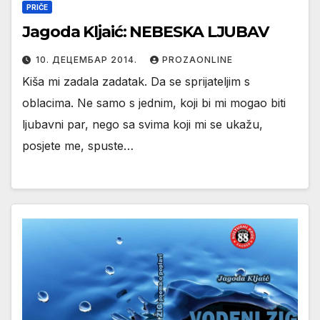
PRIČE
Jagoda Kljaić: NEBESKA LJUBAV
10. ДЕЦЕМБАР 2014.
PROZAONLINE
Kiša mi zadala zadatak. Da se sprijateljim s
oblacima. Ne samo s jednim, koji bi mi mogao biti
ljubavni par, nego sa svima koji mi se ukažu,
posjete me, spuste…