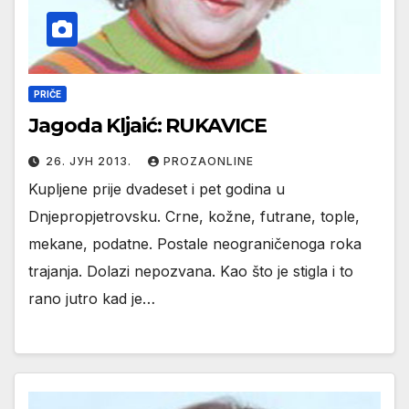
PRIČE
Jagoda Kljaić: RUKAVICE
26. ЈУН 2013.
PROZAONLINE
Kupljene prije dvadeset i pet godina u
Dnjepropjetrovsku. Crne, kožne, futrane, tople,
mekane, podatne. Postale neograničenoga roka
trajanja. Dolazi nepozvana. Kao što je stigla i to
rano jutro kad je…