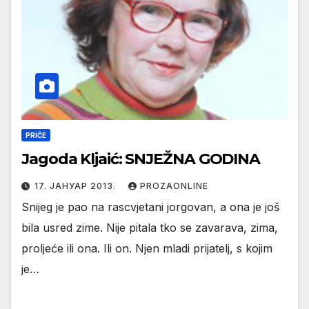
PRIČE
Jagoda Kljaić: SNJEŽNA GODINA
17. ЈАНУАР 2013.
PROZAONLINE
Snijeg je pao na rascvjetani jorgovan, a ona je još
bila usred zime. Nije pitala tko se zavarava, zima,
proljeće ili ona. Ili on. Njen mladi prijatelj, s kojim
je…