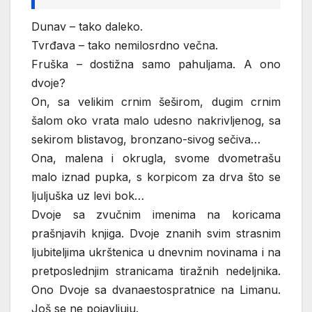
Dunav – tako daleko.
Tvrđava – tako nemilosrdno večna.
Fruška – dostižna samo pahuljama. A ono
dvoje?
On, sa velikim crnim šeširom, dugim crnim
šalom oko vrata malo udesno nakrivljenog, sa
sekirom blistavog, bronzano-sivog sečiva…
Ona, malena i okrugla, svome dvometrašu
malo iznad pupka, s korpicom za drva što se
ljuljuška uz levi bok…
Dvoje sa zvučnim imenima na koricama
prašnjavih knjiga. Dvoje znanih svim strasnim
ljubiteljima ukrštenica u dnevnim novinama i na
pretposlednjim stranicama tiražnih nedeljnika.
Ono Dvoje sa dvanaestospratnice na Limanu.
Još se ne pojavljuju.