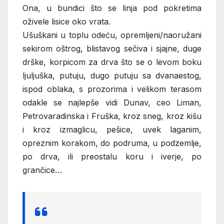
Ona, u bundici što se linja pod pokretima
oživele lisice oko vrata.
Ušuškani u toplu odeću, opremljeni/naoružani
sekirom oštrog, blistavog sečiva i sjajne, duge
drške, korpicom za drva što se o levom boku
ljuljuška, putuju, dugo putuju sa dvanaestog,
ispod oblaka, s prozorima i velikom terasom
odakle se najlepše vidi Dunav, ceo Liman,
Petrovaradinska i Fruška, kroz sneg, kroz kišu
i kroz izmaglicu, pešice, uvek laganim,
opreznim korakom, do podruma, u podzemlje,
po drva, ili preostalu koru i iverje, po
grančice…