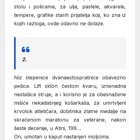
stolu i policama, za ulja, pastele, akvarele,
tempere, grafike starih prijatelja koji, ko zna iz
kojih razloga, ovde odavno ne dolaze.
2.
Niz stepenice dvanaestospratnice obavezno
pešice. Lift sklon čestom kvaru, iznenadna
nestašica struje, a i korisno je za obesnažene
mišiće nekadašnjeg košarkaša, za umrtvljeni
krvotok atletičara, dobitnika zlatne medalje na
skraćenom maratonu za veterane, nakon
šeste decenije, u Atini, 199…
On, umotan u kaput nastanjen moljcima.