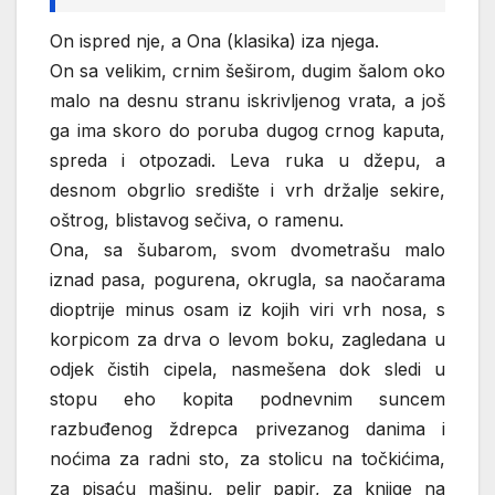
On ispred nje, a Ona (klasika) iza njega.
On sa velikim, crnim šeširom, dugim šalom oko
malo na desnu stranu iskrivljenog vrata, a još
ga ima skoro do poruba dugog crnog kaputa,
spreda i otpozadi. Leva ruka u džepu, a
desnom obgrlio središte i vrh držalje sekire,
oštrog, blistavog sečiva, o ramenu.
Ona, sa šubarom, svom dvometrašu malo
iznad pasa, pogurena, okrugla, sa naočarama
dioptrije minus osam iz kojih viri vrh nosa, s
korpicom za drva o levom boku, zagledana u
odjek čistih cipela, nasmešena dok sledi u
stopu eho kopita podnevnim suncem
razbuđenog ždrepca privezanog danima i
noćima za radni sto, za stolicu na točkićima,
za pisaću mašinu, pelir papir, za knjige na