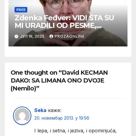
PRIČE
Zdenka Feđver: VIDI ŠTA SU
MI URADILI OD PESME,
MAMA*
ЈУЛ 16, 2025
PROZAONLINE
One thought on “David KECMAN
DAKO: SA LIMANA ONO DVOJE
(Nemilo)”
Seka
каже:
20. новембар 2013. у 19:56
I lepa, i setna, i jeziva, i opominjuća,