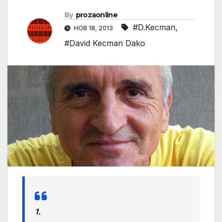
By
prozaonline
#D.Kecman
,
НОВ 18, 2013
#David Kecman Dako
1.