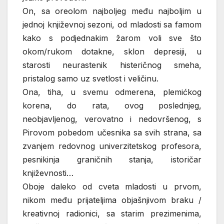
On, sa oreolom najboljeg među najboljim u
jednoj književnoj sezoni, od mladosti sa famom
kako s podjednakim žarom voli sve što
okom/rukom dotakne, sklon depresiji, u
starosti neurastenik histeričnog smeha,
pristalog samo uz svetlost i veličinu.
Ona, tiha, u svemu odmerena, plemićkog
korena, do rata, ovog poslednjeg,
neobjavljenog, verovatno i nedovršenog, s
Pirovom pobedom učesnika sa svih strana, sa
zvanjem redovnog univerzitetskog profesora,
pesnikinja graničnih stanja, istoričar
književnosti…
Oboje daleko od cveta mladosti u prvom,
nikom među prijateljima objašnjivom braku /
kreativnoj radionici, sa starim prezimenima,