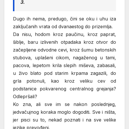
3.
Dugo ih nema, predugo, čini se oku i uhu iza
zaključanih vrata od dvanaestog do prizemlja.
Da nisu, hodom kroz paučinu, kroz paprat,
šiblje, baru izlivenih otpadaka kroz otvor do
začepljene odvodne cevi, kroz šumu betonskih
stubova, uplašeni cikom, nagaženog u tami,
pacova, lepetom krila slepih miševa, zabasali,
u živo blato pod starim krpama zagazili, do
grla potonuli, kao kroz veliku cev od
podstanice pokvarenog centralnog grejanja?
Odlepršali?
Ko zna, ali sve im se nakon poslednjeg,
jedvačujnog koraka moglo dogoditi. Sve i ništa,
jer pisci su to, nekad poznati i na sve velike
jezike prevođeni.