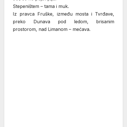
Stepeništem – tama i muk.
Iz pravca Fruške, između mosta i Tvrđave,
preko Dunava pod ledom, brisanim
prostorom, nad Limanom – mećava.