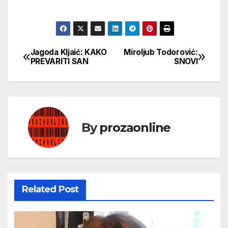
Jagoda Kljaić: KAKO
Miroljub Todorović:
Кретање
PREVARITI SAN
SNOVI
чланка
By
prozaonline
Related Post