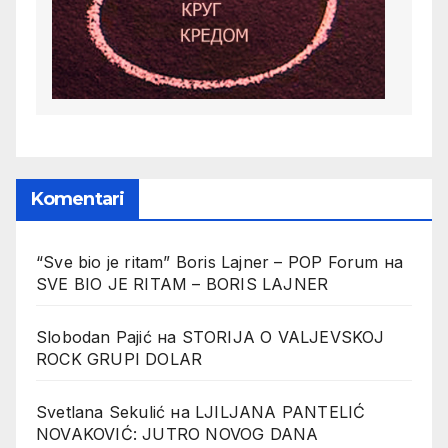
Komentari
“Sve bio je ritam” Boris Lajner – POP Forum
на
SVE BIO JE RITAM – BORIS LAJNER
Slobodan Pajić
на
STORIJA O VALJEVSKOJ
ROCK GRUPI DOLAR
Svetlana Sekulić
на
LJILJANA PANTELIĆ
NOVAKOVIĆ: JUTRO NOVOG DANA