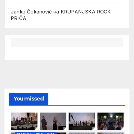
Janko Čokanović
на
KRUPANJSKA ROCK
PRIČA
You missed