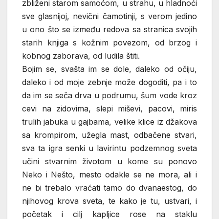
zbliženi starom samoćom, u strahu, u hladnoći
sve glasnijoj, nevični čamotinji, s verom jedino
u ono što se između redova sa stranica svojih
starih knjiga s kožnim povezom, od brzog i
kobnog zaborava, od ludila štiti.
Bojim se, svašta im se dole, daleko od očiju,
daleko i od moje zebnje može dogoditi, pa i to
da im se seča drva u podrumu, šum vode kroz
cevi na zidovima, slepi miševi, pacovi, miris
trulih jabuka u gajbama, velike klice iz džakova
sa krompirom, užegla mast, odbačene stvari,
sva ta igra senki u lavirintu podzemnog sveta
učini stvarnim životom u kome su ponovo
Neko i Nešto, mesto odakle se ne mora, ali i
ne bi trebalo vraćati tamo do dvanaestog, do
njihovog krova sveta, te kako je tu, ustvari, i
početak i cilj kapljice rose na staklu