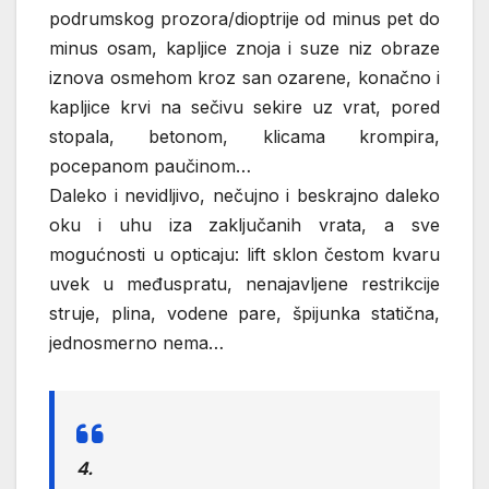
podrumskog prozora/dioptrije od minus pet do
minus osam, kapljice znoja i suze niz obraze
iznova osmehom kroz san ozarene, konačno i
kapljice krvi na sečivu sekire uz vrat, pored
stopala, betonom, klicama krompira,
pocepanom paučinom…
Daleko i nevidljivo, nečujno i beskrajno daleko
oku i uhu iza zaključanih vrata, a sve
mogućnosti u opticaju: lift sklon čestom kvaru
uvek u međuspratu, nenajavljene restrikcije
struje, plina, vodene pare, špijunka statična,
jednosmerno nema…
4.