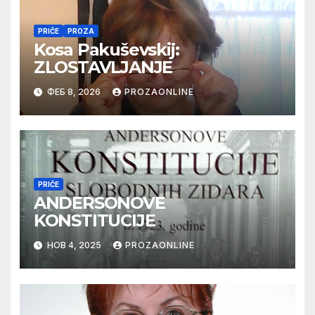
PRIČE
PROZA
Kosa Pakuševskij:
ZLOSTAVLJANJE
ФЕБ 8, 2026
PROZAONLINE
PRIČE
ANDERSONOVE
KONSTITUCIJE
НОВ 4, 2025
PROZAONLINE