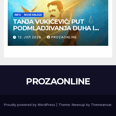
INFO
NOVE KNJIGE
TANJA VUKIĆEVIĆ: PUT
PODMLADJIVANJA DUHA I
TELA SA TESLOM
12. ЈУЛ 2026.
PROZAONLINE
PROZAONLINE
Proudly powered by WordPress
|
Theme:
Newsup
by
Themeansar
.