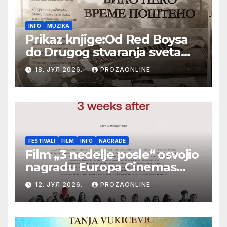
INFO
MUZIKA
Prikaz knjige:Od Red Boysa
do Drugog stvaranja sveta
(bilo neko vreme pošteno)
18. ЈУЛ 2026.
PROZAONLINE
(autor- Zlatomira Sremca,
Botoš 2022. godine,
samizdat)
FESTIVALI
FILM
INFO
NAGRADE
Film „3 nedelje posle“ osvojio
nagradu Europa Cinemas
Label na Filmskom festivalu
12. ЈУЛ 2026.
PROZAONLINE
u Karlovim Varima