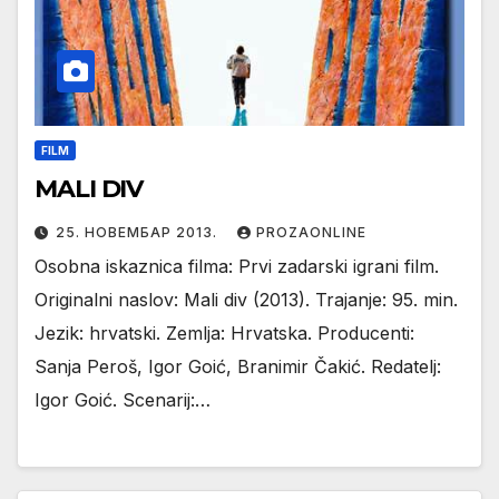
FILM
MALI DIV
25. НОВЕМБАР 2013.
PROZAONLINE
Osobna iskaznica filma: Prvi zadarski igrani film.
Originalni naslov: Mali div (2013). Trajanje: 95. min.
Jezik: hrvatski. Zemlja: Hrvatska. Producenti:
Sanja Peroš, Igor Goić, Branimir Čakić. Redatelj:
Igor Goić. Scenarij:…