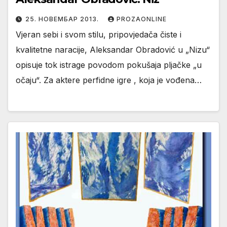
25. НОВЕМБАР 2013.
PROZAONLINE
Vjeran sebi i svom stilu, pripovjedača čiste i
kvalitetne naracije, Aleksandar Obradović u „Nizu“
opisuje tok istrage povodom pokušaja pljačke „u
očaju“. Za aktere perfidne igre , koja je vođena…