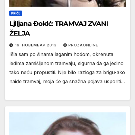
PRIČE
Ljiljana Đokić: TRAMVAJ ZVANI
ŽELJA
19. НОВЕМБАР 2013.
PROZAONLINE
Išla sam po šinama laganim hodom, okrenuta
leđima zamišljenom tramvaju, sigurna da ga jedino
tako neću propustiti. Nije bilo razloga za brigu-ako
naiđe tramvaj, moja će ga snažna pojava usporiti…