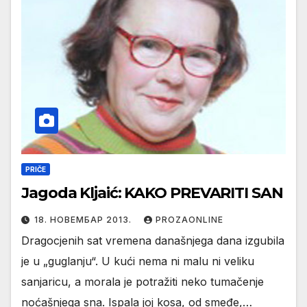
PRIČE
Jagoda Kljaić: KAKO PREVARITI SAN
18. НОВЕМБАР 2013.
PROZAONLINE
Dragocjenih sat vremena današnjega dana izgubila
je u „guglanju“. U kući nema ni malu ni veliku
sanjaricu, a morala je potražiti neko tumačenje
noćašnjega sna. Ispala joj kosa, od smeđe,…