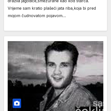
dražila jagodice,smežurane kao kod starca.
Vrijeme sam kratio plašeći jata riba,koja bi pred
mojom čudnovatom pojavom…