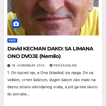
PRIČE
David KECMAN DAKO: SA LIMANA
ONO DVOJE (Nemilo)
18. НОВЕМБАР 2013.
PROZAONLINE
1. On ispred nje, a Ona (klasika) iza njega. On sa
velikim, crnim šeširom, dugim šalom oko malo na
desnu stranu iskrivljenog vrata, a još ga ima skoro
do poruba…