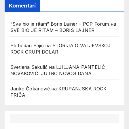
Komentari
“Sve bio je ritam” Boris Lajner – POP Forum
на
SVE BIO JE RITAM – BORIS LAJNER
Slobodan Pajić
на
STORIJA O VALJEVSKOJ
ROCK GRUPI DOLAR
Svetlana Sekulić
на
LJILJANA PANTELIĆ
NOVAKOVIĆ: JUTRO NOVOG DANA
Janko Čokanović
на
KRUPANJSKA ROCK
PRIČA