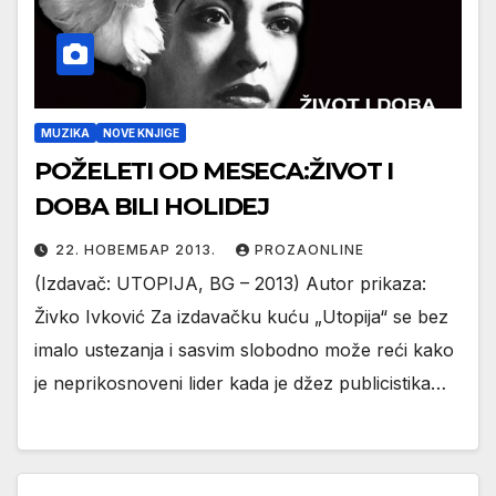
MUZIKA
NOVE KNJIGE
POŽELETI OD MESECA:ŽIVOT I
DOBA BILI HOLIDEJ
22. НОВЕМБАР 2013.
PROZAONLINE
(Izdavač: UTOPIJA, BG – 2013) Autor prikaza:
Živko Ivković Za izdavačku kuću „Utopija“ se bez
imalo ustezanja i sasvim slobodno može reći kako
je neprikosnoveni lider kada je džez publicistika…