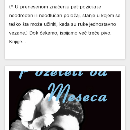
(* U prenesenom značenju pat-pozicija je
neodređen ili neodlučan položaj, stanje u kojem se
teško šta može učiniti, kada su ruke jednostavno
vezane.) Dok čekamo, ispijamo već treće pivo.
Knjige…