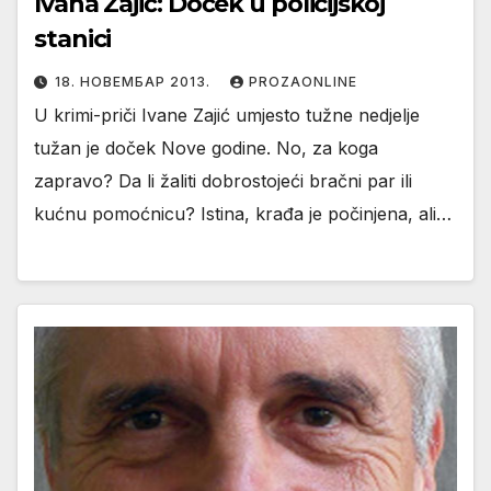
Ivana Zajić: Doček u policijskoj
stanici
18. НОВЕМБАР 2013.
PROZAONLINE
U krimi-priči Ivane Zajić umjesto tužne nedjelje
tužan je doček Nove godine. No, za koga
zapravo? Da li žaliti dobrostojeći bračni par ili
kućnu pomoćnicu? Istina, krađa je počinjena, ali…