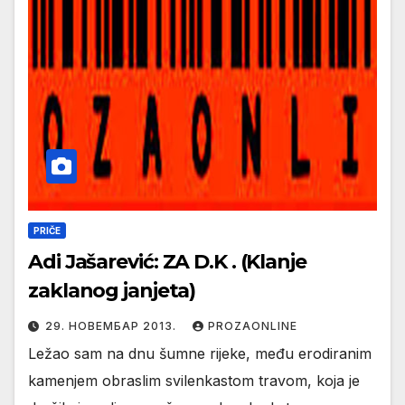
PRIČE
Adi Jašarević: ZA D.K . (Klanje
zaklanog janjeta)
29. НОВЕМБАР 2013.
PROZAONLINE
Ležao sam na dnu šumne rijeke, među erodiranim
kamenjem obraslim svilenkastom travom, koja je