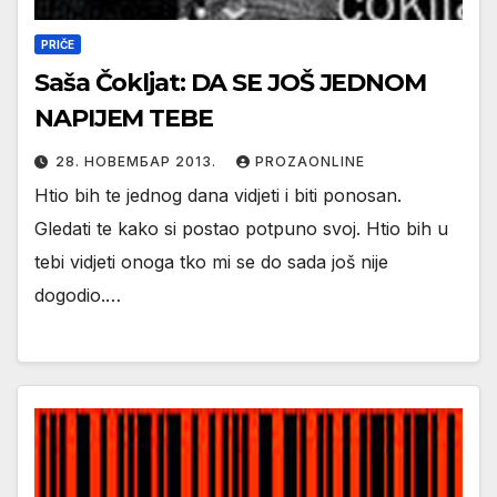
PRIČE
Saša Čokljat: DA SE JOŠ JEDNOM
NAPIJEM TEBE
28. НОВЕМБАР 2013.
PROZAONLINE
Htio bih te jednog dana vidjeti i biti ponosan.
Gledati te kako si postao potpuno svoj. Htio bih u
tebi vidjeti onoga tko mi se do sada još nije
dogodio.…