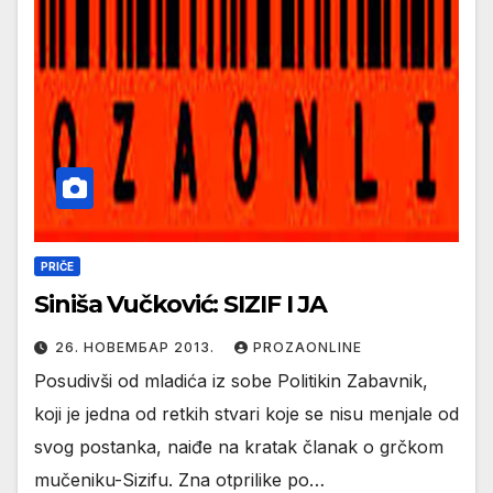
PRIČE
Siniša Vučković: SIZIF I JA
26. НОВЕМБАР 2013.
PROZAONLINE
Posudivši od mladića iz sobe Politikin Zabavnik,
koji je jedna od retkih stvari koje se nisu menjale od
svog postanka, naiđe na kratak članak o grčkom
mučeniku-Sizifu. Zna otprilike po…