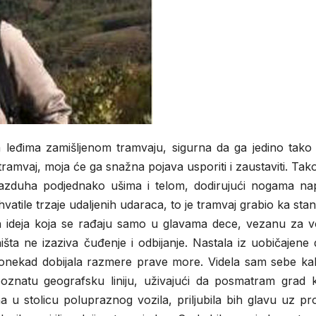
leđima zamišljenom tramvaju, sigurna da ga jedino tako
 tramvaj, moja će ga snažna pojava usporiti i zaustaviti. Ta
e vazduha podjednako ušima i telom, dodirujući nogama nap
tile trzaje udaljenih udaraca, to je tramvaj grabio ka stani
h ideja koja se rađaju samo u glavama dece, vezanu za v
a ne izaziva čuđenje i odbijanje. Nastala iz uobičajene d
ponekad dobijala razmere prave more. Videla sam sebe ka
natu geografsku liniju, uživajući da posmatram grad ko
 stolicu polupraznog vozila, priljubila bih glavu uz pro