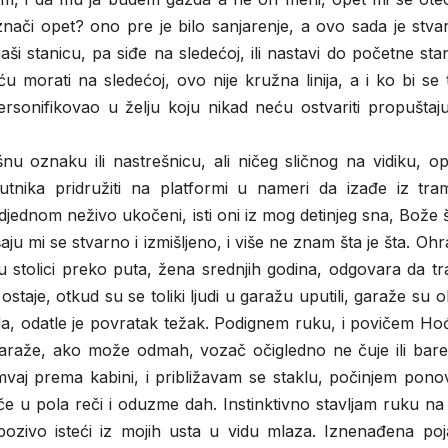
nači opet? ono pre je bilo sanjarenje, a ovo sada je stva
tanicu, pa siđe na sledećoj, ili nastavi do početne stani
u morati na sledećoj, ovo nije kružna linija, a i ko bi se 
rsonifikovao u želju koju nikad neću ostvariti propuštaju
nu oznaku ili nastrešnicu, ali ničeg sličnog na vidiku, o
nika pridružiti na platformi u nameri da izađe iz tram
 odjednom neživo ukočeni, isti oni iz mog detinjeg sna, Bože 
šaju mi se stvarno i izmišljeno, i više ne znam šta je šta. Oh
u stolici preko puta, žena srednjih godina, odgovara da t
ostaje, otkud su se toliki ljudi u garažu uputili, garaže su 
da, odatle je povratak težak. Podignem ruku, i povičem Hoć
garaže, ako može odmah, vozač očigledno ne čuje ili bar
vaj prema kabini, i približavam se staklu, počinjem pono
če u pola reči i oduzme dah. Instinktivno stavljam ruku na
pozivo isteći iz mojih usta u vidu mlaza. Iznenađena po