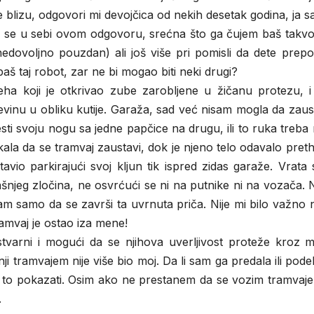
 blizu, odgovori mi devojčica od nekih desetak godina, ja 
 se u sebi ovom odgovoru, srećna što ga čujem baš takvo
nedovoljno pouzdan) ali još više pri pomisli da dete prep
aš taj robot, zar ne bi mogao biti neki drugi?
a koji je otkrivao zube zarobljene u žičanu protezu, i
vinu u obliku kutije. Garaža, sad već nisam mogla da zaus
sti svoju nogu sa jedne papčice na drugu, ili to ruka treba
ala da se tramvaj zaustavi, dok je njeno telo odavalo pre
avio parkirajući svoj kljun tik ispred zidas garaže. Vrata
ašnjeg zločina, ne osvrćući se ni na putnike ni na vozača.
sam samo da se završi ta uvrnuta priča. Nije mi bilo važno 
ramvaj je ostao iza mene!
stvarni i mogući da se njihova uverljivost proteže kroz 
 tramvajem nije više bio moj. Da li sam ga predala ili podel
to pokazati. Osim ako ne prestanem da se vozim tramvajem
.