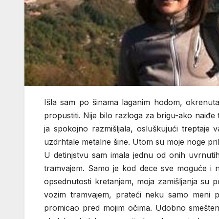
Išla sam po šinama laganim hodom, okrenuta 
propustiti. Nije bilo razloga za brigu-ako naiđe
ja spokojno razmišljala, osluškujući treptaj
uzdrhtale metalne šine. Utom su moje noge prihva
U detinjstvu sam imala jednu od onih uvrnuti
tramvajem. Samo je kod dece sve moguće i ništ
opsednutosti kretanjem, moja zamišljanja su 
vozim tramvajem, prateći neku samo meni poz
promicao pred mojim očima. Udobno smeštena u