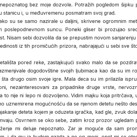
e nepoznatog bez moje dozvole. Potražih pogledom šipku 
ju stanicu i, u međuvremenu posmatram svoj grad.
iako su se samo nazirale u daljini, skrivene ogromnim met
gom poslepodnevnom suncu. Poneki gliser bi prozujao sre
ist. Nisam sebi dozvolila da se prepustim novom sanjarenj
dinosti iz tih promičućih prizora, nabrajajući u sebi sve š
 šetališta pored reke, zastajkujući svako malo da se pozdr
azmenjivale dogodovštine svojih ljubimaca kao da su im r
ilo šta drugo osim svoje igre. Mala deca su im prilazila ispr
a oni, nezainteresovani za pripadnike druge vrste, nervoz
 da to nije ni lepo ni dozvoljeno. Vidim majku koja pritrčava,
ledno uznemirena mogućnošću da se njenom detetu nešto des
 njakanje deteta kojem je oduzeta igračka, kad gle, zvuk dola
tramvaju. Osvrnem se oko sebe, zatim kroz prozor ugledam 
kruženje mi deluje nepoznato. Zar je moguće da sam prom
 um, i da mu ja budem gazda a ne on meni, opet mi se ote