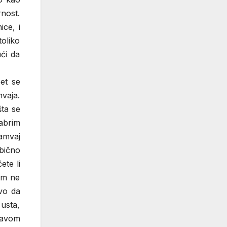
rnost.
ce, i
toliko
ći da
pet se
vaja.
šta se
rabrim
ramvaj
obično
ete li
em ne
vo da
 usta,
javom