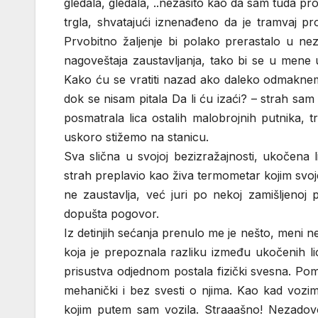
gledala, gledala, ..nezasito kao da sam tuda pro
trgla, shvatajući iznenađeno da je tramvaj pr
Prvobitno žaljenje bi polako prerastalo u nez
nagoveštaja zaustavljanja, tako bi se u mene u
Kako ću se vratiti nazad ako daleko odmaknem
dok se nisam pitala Da li ću izaći? – strah sam
posmatrala lica ostalih malobrojnih putnika, 
uskoro stižemo na stanicu.
Sva slična u svojoj bezizražajnosti, ukočena 
strah preplavio kao živa termometar kojim svoje 
ne zaustavlja, već juri po nekoj zamišljenoj p
dopušta pogovor.
Iz detinjih sećanja prenulo me je nešto, meni 
koja je prepoznala razliku između ukočenih li
prisustva odjednom postala fizički svesna. Pom
mehanički i bez svesti o njima. Kao kad vozi
kojim putem sam vozila. Straaašno! Nezado