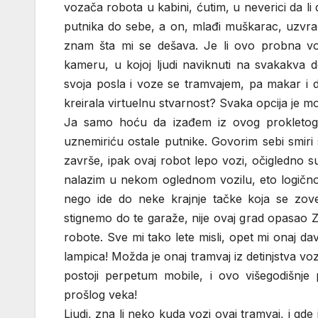
vozača robota u kabini, ćutim, u neverici da
putnika do sebe, a on, mlađi muškarac, uzvra
znam šta mi se dešava. Je li ovo probna vo
kameru, u kojoj ljudi naviknuti na svakakva d
svoja posla i voze se tramvajem, pa makar i d
kreirala virtuelnu stvarnost? Svaka opcija je
Ja samo hoću da izađem iz ovog prokletog tr
uznemiriću ostale putnike. Govorim sebi smiri
završe, ipak ovaj robot lepo vozi, očigledno su
nalazim u nekom oglednom vozilu, eto logično 
nego ide do neke krajnje tačke koja se zove
stignemo do te garaže, nije ovaj grad opasao Z
robote. Sve mi tako lete misli, opet mi onaj da
lampica! Možda je onaj tramvaj iz detinjstva vo
postoji perpetum mobile, i ovo višegodišnje 
prošlog veka!
Ljudi, zna li neko kuda vozi ovaj tramvaj, i gde