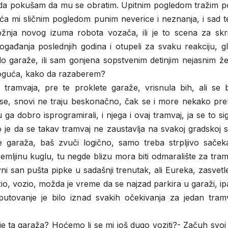
 li da pokušam da mu se obratim. Upitnim pogledom tražim 
ća mi sličnim pogledom punim neverice i neznanja, i sad t
žnja novog izuma robota vozača, ili je to scena za skr
ogađanja poslednjih godina i otupeli za svaku reakciju, g
o garaže, ili sam gonjena sopstvenim detinjim nejasnim že
 moguća, kako da razaberem?
amvaja, pre te proklete garaže, vrisnula bih, ali se b
 se, snovi ne traju beskonačno, čak se i more nekako prek
 ga dobro isprogramirali, i njega i ovaj tramvaj, ja se to s
je da se takav tramvaj ne zaustavlja na svakoj gradskoj s
 garaža, baš zvuči logično, samo treba strpljivo sačeka
emljinu kuglu, tu negde blizu mora biti odmaralište za tram
vni san pušta pipke u sadašnji trenutak, ali Eureka, zasvetl
zio, vozio, možda je vreme da se najzad parkira u garaži, i
putovanje je bilo iznad svakih očekivanja za jedan tramv
 je ta garaža? Hoćemo li se mi još dugo voziti?- Začuh svoj 