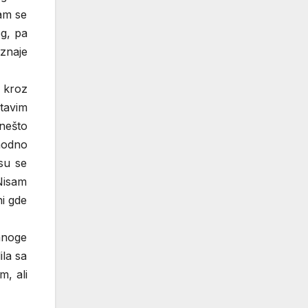
sam se
g, pa
oznaje
 kroz
tavim
 nešto
thodno
 su se
 Nisam
ni gde
mnoge
ila sa
, ali