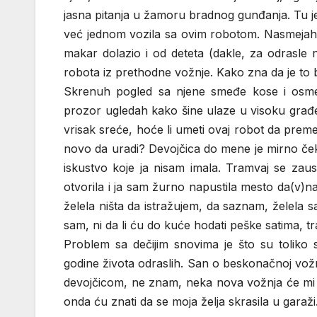
jasna pitanja u žamoru bradnog gunđanja. Tu je
već jednom vozila sa ovim robotom. Nasmejah
makar dolazio i od deteta (dakle, za odrasle 
robota iz prethodne vožnje. Kako zna da je to b
Skrenuh pogled sa njene smeđe kose i osmeh
prozor ugledah kako šine ulaze u visoku građe
vrisak sreće, hoće li umeti ovaj robot da preme
novo da uradi? Devojčica do mene je mirno ček
iskustvo koje ja nisam imala. Tramvaj se zaust
otvorila i ja sam žurno napustila mesto da(v)n
želela ništa da istražujem, da saznam, želela 
sam, ni da li ću do kuće hodati peške satima, t
Problem sa dečijim snovima je što su toliko 
godine života odraslih. San o beskonačnoj vožnji
devojčicom, ne znam, neka nova vožnja će mi 
onda ću znati da se moja želja skrasila u garaži