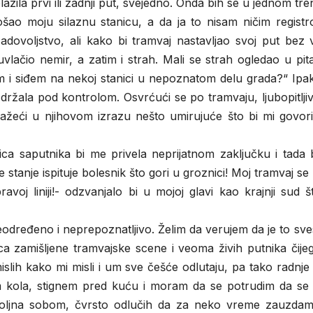
lazila prvi ili zadnji put, svejedno. Onda bih se u jednom tr
ošao moju silaznu stanicu, a da ja to nisam ničim registr
adovoljstvo, ali kako bi tramvaj nastavljao svoj put bez 
vlačio nemir, a zatim i strah. Mali se strah ogledao u pit
 i siđem na nekoj stanici u nepoznatom delu grada?“ Ipak
 držala pod kontrolom. Osvrćući se po tramvaju, ljubopitlji
tražeći u njihovom izrazu nešto umirujuće što bi mi govor
lica saputnika bi me privela neprijatnom zaključku i tada
stanje ispituje bolesnik što gori u groznici! Moj tramvaj se
ravoj liniji!- odzvanjalo bi u mojoj glavi kao krajnji sud 
neodređeno i neprepoznatljivo. Želim da verujem da je to sv
ca zamišljene tramvajske scene i veoma živih putnika čije
islih kako mi misli i um sve češće odlutaju, pa tako radnje
m kola, stignem pred kuću i moram da se potrudim da se 
voljna sobom, čvrsto odlučih da za neko vreme zauzdam