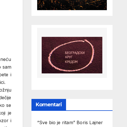
 neću
ko sam
ete i
ci.
ožnju
ečije
Komentari
ko se
ji je
zor i
“Sve bio je ritam” Boris Lajner