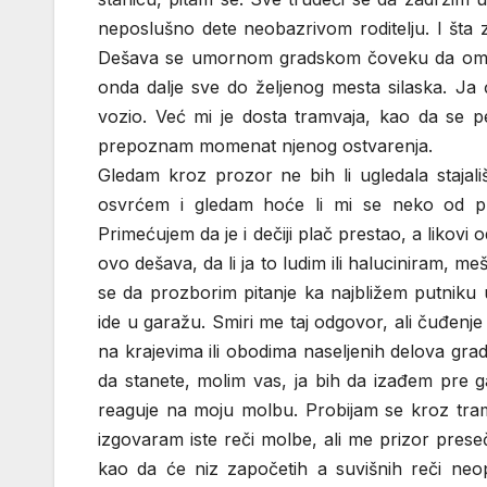
neposlušno dete neobazrivom roditelju. I šta z
Dešava se umornom gradskom čoveku da omaši s
onda dalje sve do željenog mesta silaska. Ja ć
vozio. Već mi je dosta tramvaja, kao da se pe
prepoznam momenat njenog ostvarenja.
Gledam kroz prozor ne bih li ugledala stajališ
osvrćem i gledam hoće li mi se neko od put
Primećujem da je i dečiji plač prestao, a likovi
ovo dešava, da li ja to ludim ili haluciniram, me
se da prozborim pitanje ka najbližem putniku 
ide u garažu. Smiri me taj odgovor, ali čuđenje 
na krajevima ili obodima naseljenih delova gra
da stanete, molim vas, ja bih da izađem pre 
reaguje na moju molbu. Probijam se kroz tram
izgovaram iste reči molbe, ali me prizor prese
kao da će niz započetih a suvišnih reči neo