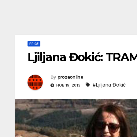
PRIČE
Ljiljana Đokić: TR
By
prozaonline
#Ljiljana Đokić
НОВ 19, 2013