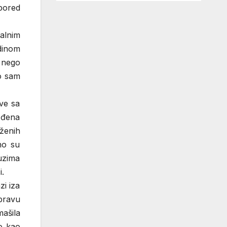
pored
alnim
dinom
u nego
to sam
ave sa
ođena
uženih
no su
 uzima
i.
zi iza
pravu
ašila
o kao