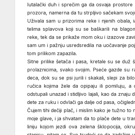
lutalački duh i sprečim ga da osvaja prostor
prozora, namerna da tu strpljivo sačekam svo
Uživala sam u prizorima reke i njenih obala, 
telima splavova koji su se baškarili na bla
reke, tek da se prikaže mom oku i izazove zav
sam um i pažnju usredsredila na uočavanje poje
tom prilikom zapazila.
Sitne prilike šetača i pasa, kretale su se duž
prolaznicima, svako svojim. Pseće gazde su r
deca, dok su se psi jurili i skakali, slepi za b
ručica kojima žele da opipaju ili pomiluju, 
odstupali unazad i stidljivo lajali, kao da znaju
dete za ruku i odvlači ga dalje od pasa, očig
Čujem tihi dečiji plač, i mislim kako je tužno to
moje glave, i ja shvatam da to plače dete u 
liniju kojom jezdi ova zelena šklopocija, o
stanicu, pitam se. Sve trudeći se da zadržim