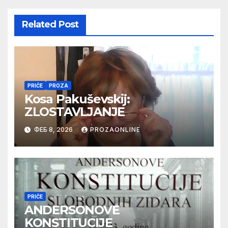
Related Post
PRIČE
PROZA
Kosa Pakuševskij:
ZLOSTAVLJANJE
ФЕБ 8, 2026
PROZAONLINE
PRIČE
ANDERSONOVE
KONSTITUCIJE