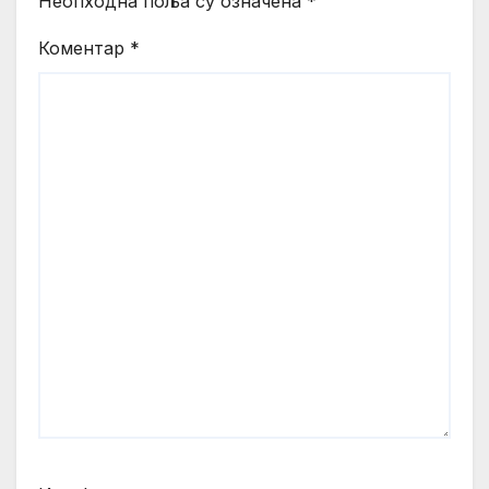
Неопходна поља су означена
*
Коментар
*