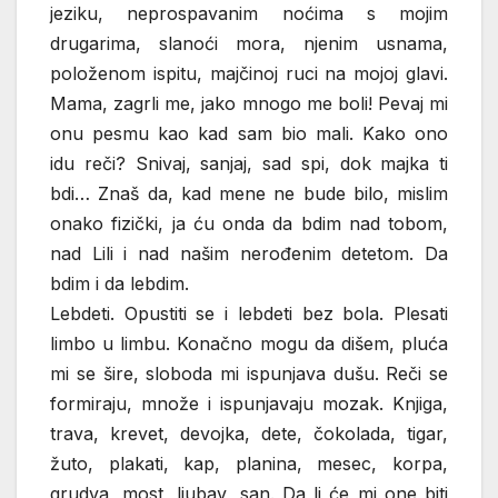
jeziku, neprospavanim noćima s mojim
drugarima, slanoći mora, njenim usnama,
položenom ispitu, majčinoj ruci na mojoj glavi.
Mama, zagrli me, jako mnogo me boli! Pevaj mi
onu pesmu kao kad sam bio mali. Kako ono
idu reči? Snivaj, sanjaj, sad spi, dok majka ti
bdi… Znaš da, kad mene ne bude bilo, mislim
onako fizički, ja ću onda da bdim nad tobom,
nad Lili i nad našim nerođenim detetom. Da
bdim i da lebdim.
Lebdeti. Opustiti se i lebdeti bez bola. Plesati
limbo u limbu. Konačno mogu da dišem, pluća
mi se šire, sloboda mi ispunjava dušu. Reči se
formiraju, množe i ispunjavaju mozak. Knjiga,
trava, krevet, devojka, dete, čokolada, tigar,
žuto, plakati, kap, planina, mesec, korpa,
grudva, most, ljubav, san. Da li će mi one biti