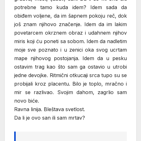
potrebne tamo kuda idem? Idem sada da
obiđem voljene, da im šapnem pokoju reč, dok
još znam njihovo značenje. Idem da im lakim
povetarcem okrznem obraz i udahnem njihov
miris koji ću poneti sa sobom. Idem da nadletim
moje sve poznato i u zenici oka svog ucrtam
mape njihovog postojanja. Idem da u pesku
ostavim trag kao što sam ga ostavio u utrobi
jedne devojke. Ritmični otkucaji srca tupo su se
probijali kroz placentu. Bilo je toplo, mračno i
mir se razlivao. Svojim dahom, zagrlio sam
novo biće.
Ravna linija. Bleštava svetlost.
Da li je ovo san ili sam mrtav?