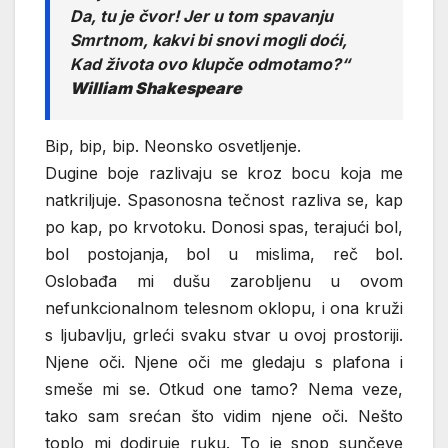
Da, tu je čvor! Jer u tom spavanju
Smrtnom, kakvi bi snovi mogli doći,
Kad života ovo klupče odmotamo?“
William Shakespeare
Bip, bip, bip. Neonsko osvetljenje.
Dugine boje razlivaju se kroz bocu koja me
natkriljuje. Spasonosna tečnost razliva se, kap
po kap, po krvotoku. Donosi spas, terajući bol,
bol postojanja, bol u mislima, reč bol.
Oslobađa mi dušu zarobljenu u ovom
nefunkcionalnom telesnom oklopu, i ona kruži
s ljubavlju, grleći svaku stvar u ovoj prostoriji.
Njene oči. Njene oči me gledaju s plafona i
smeše mi se. Otkud one tamo? Nema veze,
tako sam srećan što vidim njene oči. Nešto
toplo mi dodiruje ruku. To je snop sunčeve