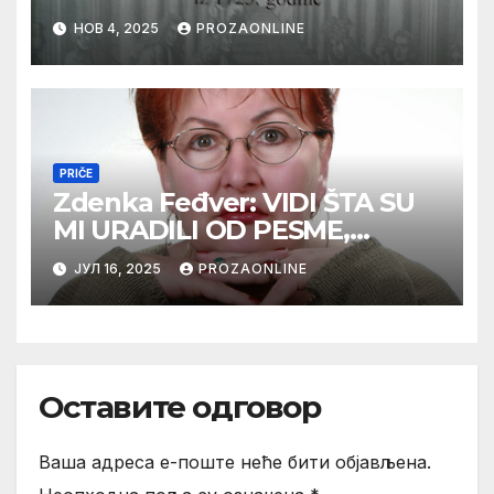
НОВ 4, 2025
PROZAONLINE
PRIČE
Zdenka Feđver: VIDI ŠTA SU
MI URADILI OD PESME,
MAMA*
ЈУЛ 16, 2025
PROZAONLINE
Оставите одговор
Ваша адреса е-поште неће бити објављена.