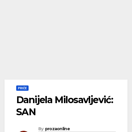
PRIČE
Danijela Milosavljević:
SAN
By
prozaonline