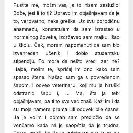
Pustite me, molim vas, ja to nisam zaslužio!
Bože, jesi li to ti? Upravo im objašnjavam da je
to, verovatno, neka greška. Uz svu porodičnu
anamnezu, konstatujem da sam izrastao u
normalnog čoveka, izdržavao sam majku, išao
u školu. Čak, moram napomenuti da sam bio
izvanredan učenik i dobio studentsku
stipendiju. To mora da nešto vredi, zar ne?
Hajde, molim te, ispričaj im ono kako sam
spasao štene. Našao sam ga s povređenom
šapom, i odveo veterinaru, koji mu je hiruški
odstranio šapu i, … Ma, šta ja tebi
objašnjavam, pa ti to sve već znaš. Kaži im i da
su moje namere prema Lili oduvek bile časne.
Ja je volim i odmah sam predložio da se
venčamo kada mi je saopštila da je trudna.