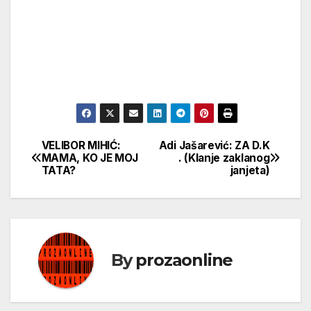
VELIBOR MIHIĆ:
Adi Jašarević: ZA D.K
Кретање
MAMA, KO JE MOJ
. (Klanje zaklanog
TATA?
janjeta)
чланка
By
prozaonline