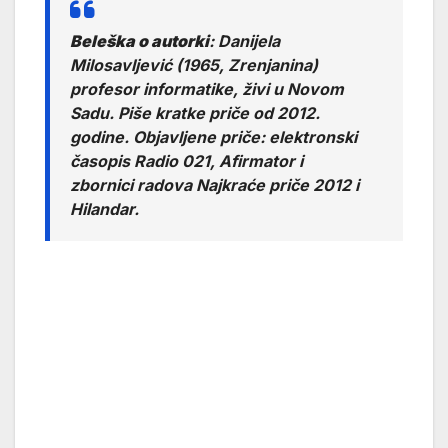
Beleška o autorki
: Danijela
Milosavljević (1965, Zrenjanina)
profesor informatike, živi u Novom
Sadu. Piše kratke priče od 2012.
godine. Objavljene priče: elektronski
časopis Radio 021, Afirmator i
zbornici radova Najkraće priče 2012 i
Hilandar.