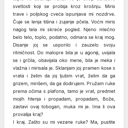
svetlosti koji se probija kroz krošnju. Miris
trave i poljskog cveća ispunjava mi nozdrve.
Čuje se lenja tišina i zujanje pčela. Voćni miris
nagog tela mi skreće pogled. Njeno mlečno
belo telo, toplo, podatno, odmara se kraj mog.
Disanje joj se usporilo i zauzelo svoju
ritmičnost. Do malopre bila je u agoniji, uvijala
se i grčila, obavijala oko mene, bila je meka i
vlažna i mirisala je. Sklanjam joj pramen kose s
vrata i želim da joj ljubim vrat, želim da ga
grizem, mirišem, da ga dodirujem. Pružam ruke
prema očima s plafona, tamo je vrat, predmet
mojih htenja i propadam, propadam, Bože,
zastavi ovaj tobogan, muka mi je. Ima li ova
provalija kraj?
I kraj. Zašto su mi vezane ruke? Ma, pustite