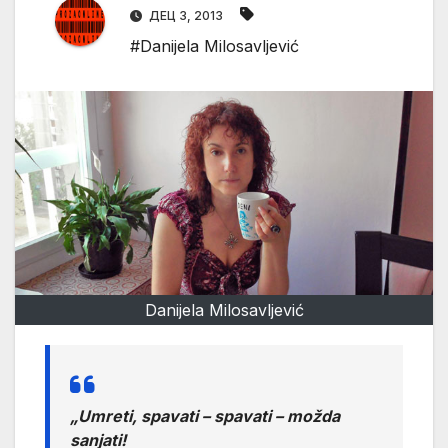
ДЕЦ 3, 2013
#Danijela Milosavljević
Danijela Milosavljević
„Umreti, spavati – spavati – možda
sanjati!