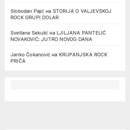
Slobodan Pajić
на
STORIJA O VALJEVSKOJ
ROCK GRUPI DOLAR
Svetlana Sekulić
на
LJILJANA PANTELIĆ
NOVAKOVIĆ: JUTRO NOVOG DANA
Janko Čokanović
на
KRUPANJSKA ROCK
PRIČA