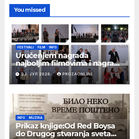
You missed
FESTIVALI
FILM
INFO
Uručenjem nagrada
najboljim filmovima i nagrade
„Aleksandar Lifka“ Radošu
23. ЈУЛ 2026.
PROZAONLINE
Bajiću svečano zatvoren 33.
Festival evropskog filma Palić
INFO
MUZIKA
Prikaz knjige:Od Red Boysa
do Drugog stvaranja sveta