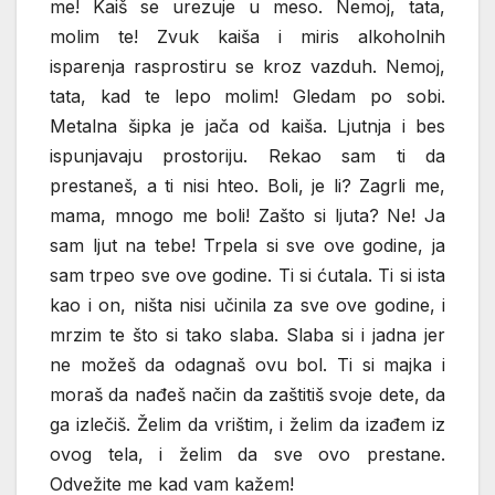
me! Kaiš se urezuje u meso. Nemoj, tata,
molim te! Zvuk kaiša i miris alkoholnih
isparenja rasprostiru se kroz vazduh. Nemoj,
tata, kad te lepo molim! Gledam po sobi.
Metalna šipka je jača od kaiša. Ljutnja i bes
ispunjavaju prostoriju. Rekao sam ti da
prestaneš, a ti nisi hteo. Boli, je li? Zagrli me,
mama, mnogo me boli! Zašto si ljuta? Ne! Ja
sam ljut na tebe! Trpela si sve ove godine, ja
sam trpeo sve ove godine. Ti si ćutala. Ti si ista
kao i on, ništa nisi učinila za sve ove godine, i
mrzim te što si tako slaba. Slaba si i jadna jer
ne možeš da odagnaš ovu bol. Ti si majka i
moraš da nađeš način da zaštitiš svoje dete, da
ga izlečiš. Želim da vrištim, i želim da izađem iz
ovog tela, i želim da sve ovo prestane.
Odvežite me kad vam kažem!