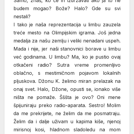
Samo, znaš, ko će ih izdržavati ako ja to ne
budem mogao? Bože? Halo? Gde su svi
nestali?
I tako je naša reprezentacija u limbu zauzela
treće mesto na Olimpijskim igrama. Još jedna
medalja za našu zemlju i veliki nenadani uspeh.
Mada i nije, jer naši stanovnici borave u limbu
već godinama. U limbu? Ma, ko je pustio ovaj
otkačeni radio? Sutra vreme promenljivo
oblačno, s mestimičnom pojavom lokalnih
pljuskova. Džonu K. želimo miran prelazak na
onaj svet. Halo, Džone, opusti se, ionako više
ništa ne pomaže. Šššta je ovo? Oni mene
špijuniraju preko radio-aparata. Sestro! Molim
da me prekrijete, ne želim da me posmatraju.
Želim da i dalje uživam u kapima kiše, njenoj
mirisnoj kosi, hladnom sladoledu na mom