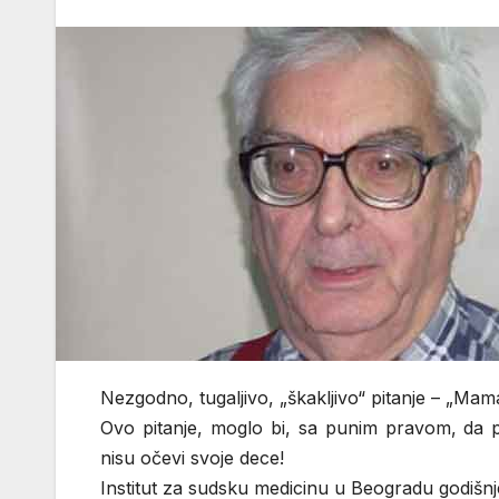
Nezgodno, tugaljivo, „škakljivo“ pitanje – „Mama
Ovo pitanje, moglo bi, sa punim pravom, da pos
nisu očevi svoje dece!
Institut za sudsku medicinu u Beogradu godišnj