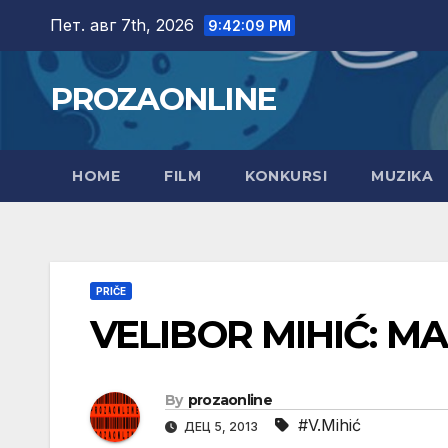
Skip
Пет. авг 7th, 2026
9:42:10 PM
to
content
PROZAONLINE
HOME
FILM
KONKURSI
MUZIKA
PRIČE
VELIBOR MIHIĆ: MA
By
prozaonline
#V.Mihić
ДЕЦ 5, 2013