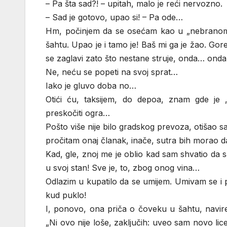
– Pa šta sad?! – upitah, malo je reći nervozno.
– Sad je gotovo, upao si! – Pa ode…
Hm, počinjem da se osećam kao u „nebranom
šahtu. Upao je i tamo je! Baš mi ga je žao. Gore
se zaglavi zato što nestane struje, onda… ond
Ne, neću se popeti na svoj sprat…
Iako je gluvo doba no…
Otići ću, taksijem, do depoa, znam gde je
preskočiti ogra…
Pošto više nije bilo gradskog prevoza, otišao 
pročitam onaj članak, inače, sutra bih morao 
Kad, gle, znoj me je oblio kad sam shvatio d
u svoj stan! Sve je, to, zbog onog vina…
Odlazim u kupatilo da se umijem. Umivam se i 
kud puklo!
I, ponovo, ona priča o čoveku u šahtu, navir
„Ni ovo nije loše, zaključih: uveo sam novo lice