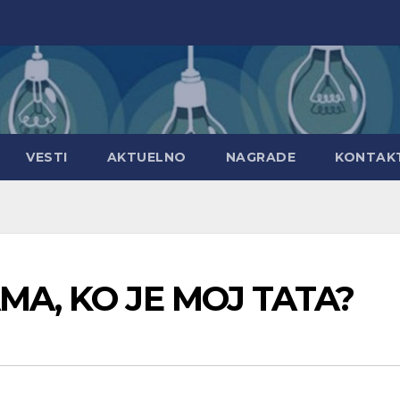
VESTI
AKTUELNO
NAGRADE
KONTAK
MA, KO JE MOJ TATA?