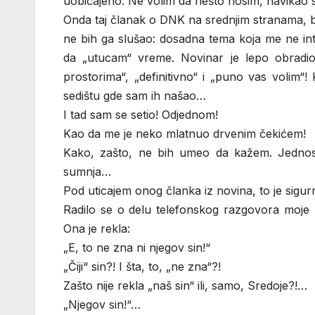
uobičajeno. Ne volim da nešto nosim, navikao
Onda taj članak o DNK na srednjim stranama, b
ne bih ga slušao: dosadna tema koja me ne int
da „utucam“ vreme. Novinar je lepo obradio
prostorima“, „definitivno“ i „puno vas volim“!
sedištu gde sam ih našao…
I tad sam se setio! Odjednom!
Kao da me je neko mlatnuo drvenim čekićem!
Kako, zašto, ne bih umeo da kažem. Jednost
sumnja…
Pod uticajem onog članka iz novina, to je sigu
Radilo se o delu telefonskog razgovora moje 
Ona je rekla:
„E, to ne zna ni njegov sin!“
„Čiji“ sin?! I šta, to, „ne zna“?!
Zašto nije rekla „naš sin“ ili, samo, Sredoje?!…
„Njegov sin!“…