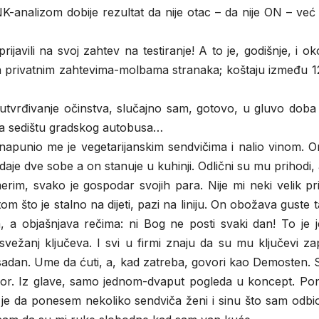
NK-analizom dobije rezultat da nije otac – da nije ON – ve
ijavili na svoj zahtev na testiranje! A to je, godišnje, i o
a privatnim zahtevima-molbama stranaka; koštaju između 1
vrđivanje očinstva, slučajno sam, gotovo, u gluvo doba 
na sedištu gradskog autobusa…
napunio me je vegetarijanskim sendvičima i nalio vinom. O
daje dve sobe a on stanuje u kuhinji. Odlični su mu prihodi, 
rim, svako je gospodar svojih para. Nije mi neki velik prij
om što je stalno na dijeti, pazi na liniju. On obožava guste
 objašnjava rečima: ni Bog ne posti svaki dan! To je j
vežanj ključeva. I svi u firmi znaju da su mu ključevi za
sadan. Ume da ćuti, a, kad zatreba, govori kao Demosten. 
or. Iz glave, samo jednom-dvaput pogleda u koncept. Po
je da ponesem nekoliko sendviča ženi i sinu što sam odbio