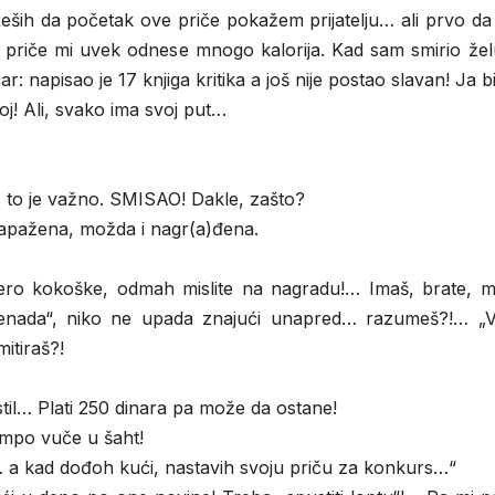
 Reših da početak ove priče pokažem prijatelju… ali prvo d
ak priče mi uvek odnese mnogo kalorija. Kad sam smirio že
čar: napisao je 17 knjiga kritika a još nije postao slavan! Ja b
! Ali, svako ima svoj put…
o, to je važno. SMISAO! Dakle, zašto?
 zapažena, možda i nagr(a)đena.
e pero kokoške, odmah mislite na nagradu!… Imaš, brate, 
znenada“, niko ne upada znajući unapred… razumeš?!… „
itiraš?!
stil… Plati 250 dinara pa može da ostane!
tempo vuče u šaht!
… a kad dođoh kući, nastavih svoju priču za konkurs…“