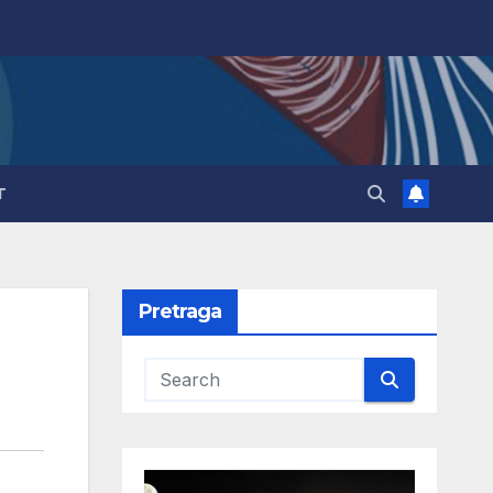
T
Pretraga