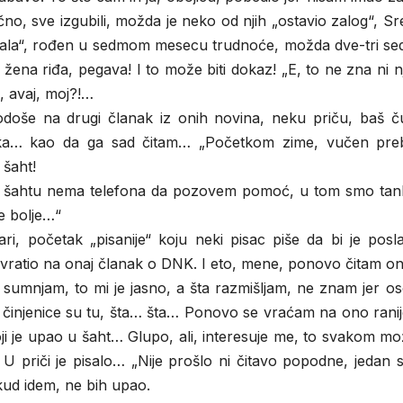
čno, sve izgubili, možda je neko od njih „ostavio zalog“, Sr
kvasala“, rođen u sedmom mesecu trudnoće, možda dve-tri s
 a žena riđa, pegava! I to može biti dokaz! „E, to ne zna ni 
i, avaj, moj?!…
odoše na drugi članak iz onih novina, neku priču, baš č
tka… kao da ga sad čitam… „Početkom zime, vučen pre
 šaht!
 U šahtu nema telefona da pozovem pomoć, u tom smo tanki
će bolje…“
ri, početak „pisanije“ koju neki pisac piše da bi je posl
vratio na onaj članak o DNK. I eto, mene, ponovo čitam on
 sumnjam, to mi je jasno, a šta razmišljam, ne znam jer o
činjenice su tu, šta… šta… Ponovo se vraćam na ono ranij
i je upao u šaht… Glupo, ali, interesuje me, to svakom mo
priči je pisalo… „Nije prošlo ni čitavo popodne, jedan s
kud idem, ne bih upao.