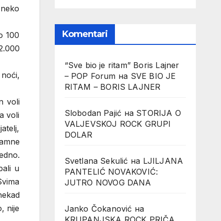
ć neko
Komentari
ko 100
2.000
“Sve bio je ritam” Boris Lajner
noći,
– POP Forum
на
SVE BIO JE
RITAM – BORIS LAJNER
n voli
Slobodan Pajić
на
STORIJA O
a voli
VALJEVSKOJ ROCK GRUPI
atelj,
DOLAR
 tamne
edno.
Svetlana Sekulić
на
LJILJANA
pali u
PANTELIĆ NOVAKOVIĆ:
Svima
JUTRO NOVOG DANA
nekad
, nije
Janko Čokanović
на
KRUPANJSKA ROCK PRIČA