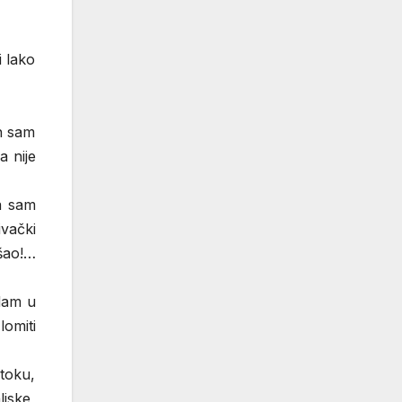
i lako
ah sam
a nije
a sam
ivački
šao!…
dam u
lomiti
 toku,
liske,