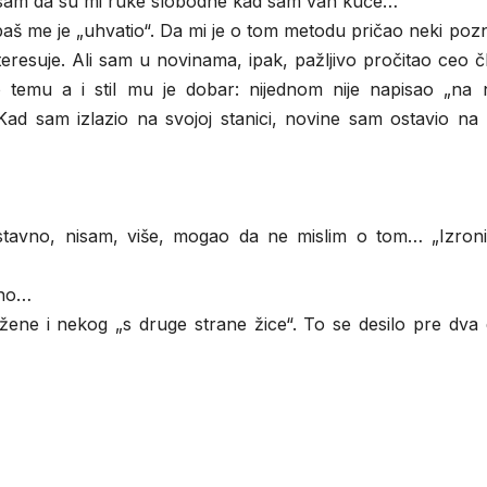
 sam da su mi ruke slobodne kad sam van kuće…
aš me je „uhvatio“. Da mi je o tom metodu pričao neki poz
eresuje. Ali sam u novinama, ipak, pažljivo pročitao ceo 
 temu a i stil mu je dobar: nijednom nije napisao „na 
 Kad sam izlazio na svojoj stanici, novine sam ostavio na
avno, nisam, više, mogao da ne mislim o tom… „Izronil
rno…
žene i nekog „s druge strane žice“. To se desilo pre dva 