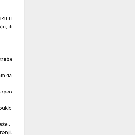
iku u
u, ili
treba
ram da
popeo
puklo
Kaže…
oniji,