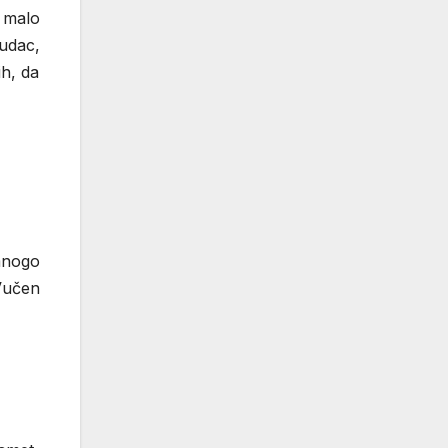
a malo
ludac,
ih, da
mnogo
Vučen