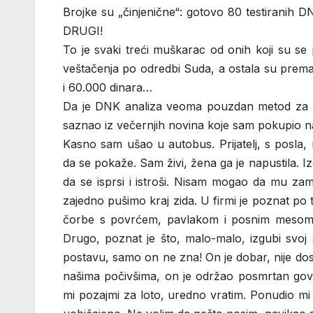
Brojke su „činjenične“: gotovo 80 testiranih D
DRUGI!
To je svaki treći muškarac od onih koji su se pr
veštačenja po odredbi Suda, a ostala su prem
i 60.000 dinara…
Da je DNK analiza veoma pouzdan metod za ut
saznao iz večernjih novina koje sam pokupio 
Kasno sam ušao u autobus. Prijatelj, s posla, 
da se pokaže. Sam živi, žena ga je napustila. Iz
da se isprsi i istroši. Nisam mogao da mu zame
zajedno pušimo kraj zida. U firmi je poznat po t
čorbe s povrćem, pavlakom i posnim mesom, a
Drugo, poznat je što, malo-malo, izgubi svoj s
postavu, samo on ne zna! On je dobar, nije do
našima počivšima, on je održao posmrtan gov
mi pozajmi za loto, uredno vratim. Ponudio mi 