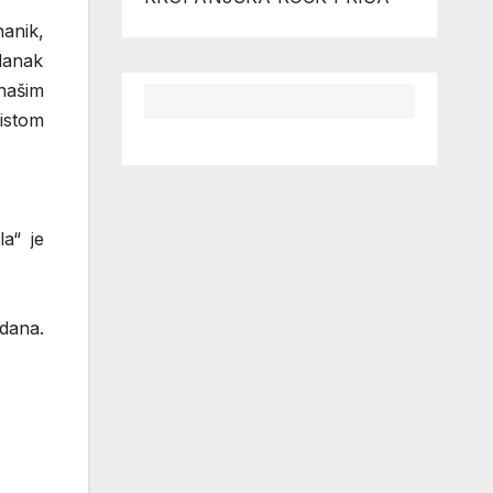
nanik,
članak
našim
 istom
a“ je
dana.