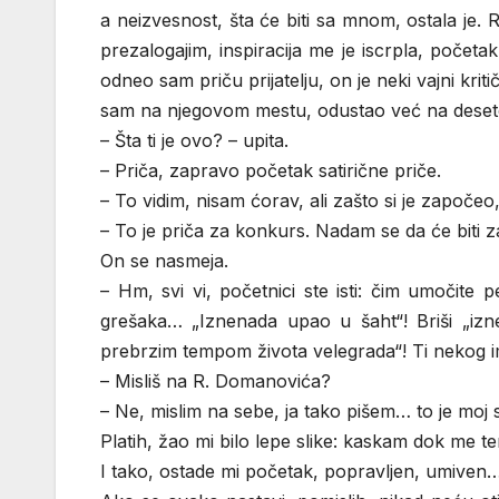
a neizvesnost, šta će biti sa mnom, ostala je.
prezalogajim, inspiracija me je iscrpla, počet
odneo sam priču prijatelju, on je neki vajni kriti
sam na njegovom mestu, odustao već na desetoj
– Šta ti je ovo? – upita.
– Priča, zapravo početak satirične priče.
– To vidim, nisam ćorav, ali zašto si je započe
– To je priča za konkurs. Nadam se da će biti
On se nasmeja.
– Hm, svi vi, početnici ste isti: čim umočit
grešaka… „Iznenada upao u šaht“! Briši „i
prebrzim tempom života velegrada“! Ti nekog im
– Misliš na R. Domanovića?
– Ne, mislim na sebe, ja tako pišem… to je moj 
Platih, žao mi bilo lepe slike: kaskam dok me 
I tako, ostade mi početak, popravljen, umiven