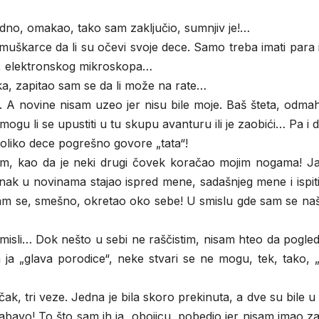
gledno, omakao, tako sam zaključio, sumnjiv je!…
i muškarce da li su očevi svoje dece. Samo treba imati para 
a, elektronskog mikroskopa…
ka, zapitao sam se da li može na rate…
la. A novine nisam uzeo jer nisu bile moje. Baš šteta, odm
 li se upustiti u tu skupu avanturu ili je zaobići… Pa i d
Toliko dece pogrešno govore „tata“!
m, kao da je neki drugi čovek koračao mojim nogama! J
lanak u novinama stajao ispred mene, sadašnjeg mene i ispit
m se, smešno, okretao oko sebe! U smislu gde sam se na
misli… Dok nešto u sebi ne raščistim, nisam hteo da pogle
ja „glava porodice“, neke stvari se ne mogu, tek, tako, „
k, tri veze. Jedna je bila skoro prekinuta, a dve su bile u
avo! To što sam ih ja, obojicu, pobedio jer nisam imao za