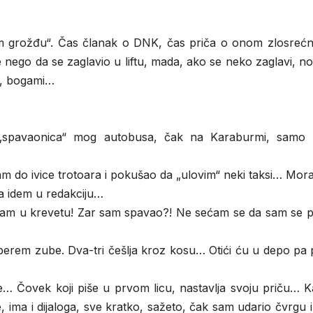
 grožđu“. Čas članak o DNK, čas priča o onom zlosrećn
 nego da se zaglavio u liftu, mada, ako se neko zaglavi, noć
a, bogami…
 „spavaonica“ mog autobusa, čak na Karaburmi, samo 
sam do ivice trotoara i pokušao da „ulovim“ neki taksi… Mo
da idem u redakciju…
a sam u krevetu! Zar sam spavao?! Ne sećam se da sam se 
perem zube. Dva-tri češlja kroz kosu… Otići ću u depo pa 
e… Čovek koji piše u prvom licu, nastavlja svoju priču… 
, ima i dijaloga, sve kratko, sažeto, čak sam udario čvrgu ir