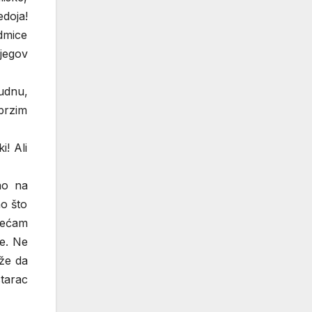
edoja!
edmice
njegov
udnu,
brzim
! Ali
ao na
o što
sećam
e. Ne
že da
tarac