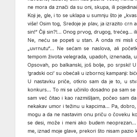
ne mora da znači da su oni, skupa, ili pojedina
Koji je, gle, i to se uklapa u sumnju što je „
više! Osim tog, Sredoje je plav, ja izrazito crn
sin!“ Čiji sin?!… Onog prvog, drugog, trećeg… il
Ne, neću se popeti u stan. A onda mi misli 
„uvrnutu“… Ne sećam se naslova, ali poče
tempom života velegrada, upadoh, iznenada, u
Opsovah, po balkanski, još bolje, po srpski!
‘gradski oci’ su obećali u izbornoj kampanji: bi
U nastavku priče, otkrio sam da je to, u stva
konkurs… To mi se učinilo dosadno pa sam se 
sam već čitao i kao razmišljam, počeo sam da
nekakav umor i težinu u kapcima… Pa, dobro, 
mogu a da ne nastavim onu priču o čoveku koj
se desi, može i meni ako budem neoprezan… U 
me, iznad moje glave, prekori što nisam pazio 