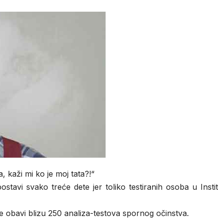
, kaži mi ko je moj tata?!“
tavi svako treće dete jer toliko testiranih osoba u Insti
e obavi blizu 250 analiza-testova spornog očinstva.