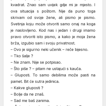
kvadrat. Znao sam uvijek gdje mi je mjesto. I
ova situacija s poštom. Nije da puno toga
skrivam od svoje žene, ali pismo je pismo.
Svetinja koju može otvoriti samo onaj na koga
je naslovljeno. Kod nas i jedan i drugi imamo
pravo otvoriti isto pismo, a kako je moja žena
brža, izgubio sam i svoju privatnost.
– Ovo je sigurno neki učenik – reče bijesno.
– Tko šalje ?
– Ne znam. Nije se potpisao.
– Što piše ? – pitam ne ustajući s kauča.
– Gluposti. To samo debilima može pasti na
pamet. Bit će sutra jedinica.
– Kakve gluposti ?
– Bolje da ne znaš.
– Sad me baš zanima.