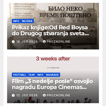
INFO
MUZIKA
Prikaz knjige:Od Red Boysa
do Drugog stvaranja sveta
(bilo neko vreme pošteno)
18. ЈУЛ 2026.
PROZAONLINE
(autor- Zlatomira Sremca,
Botoš 2022. godine,
samizdat)
FESTIVALI
FILM
INFO
NAGRADE
Film „3 nedelje posle“ osvojio
nagradu Europa Cinemas
Label na Filmskom festivalu
12. ЈУЛ 2026.
PROZAONLINE
u Karlovim Varima