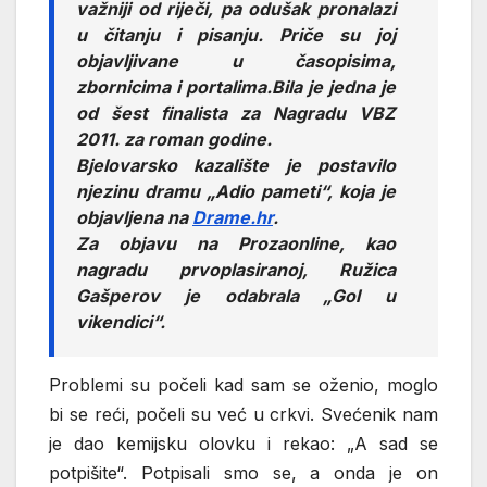
važniji od riječi, pa odušak pronalazi
u čitanju i pisanju. Priče su joj
objavljivane u časopisima,
zbornicima i portalima.Bila je jedna je
od šest finalista za Nagradu VBZ
2011. za roman godine.
Bjelovarsko kazalište je postavilo
njezinu dramu „Adio pameti“, koja je
objavljena na
Drame.hr
.
Za objavu na Prozaonline, kao
nagradu prvoplasiranoj, Ružica
Gašperov je odabrala „Gol u
vikendici“.
Problemi su počeli kad sam se oženio, moglo
bi se reći, počeli su već u crkvi. Svećenik nam
je dao kemijsku olovku i rekao: „A sad se
potpišite“. Potpisali smo se, a onda je on