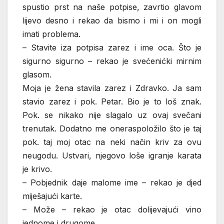
spustio prst na naše potpise, zavrtio glavom
lijevo desno i rekao da bismo i mi i on mogli
imati problema.
– Stavite iza potpisa zarez i ime oca. Što je
sigurno sigurno – rekao je svećenićki mirnim
glasom.
Moja je žena stavila zarez i Zdravko. Ja sam
stavio zarez i pok. Petar. Bio je to loš znak.
Pok. se nikako nije slagalo uz ovaj svečani
trenutak. Dodatno me oneraspoložilo što je taj
pok. taj moj otac na neki način kriv za ovu
neugodu. Ustvari, njegovo loše igranje karata
je krivo.
– Pobjednik daje malome ime – rekao je djed
miješajući karte.
– Može – rekao je otac dolijevajući vino
jednome i drugome.