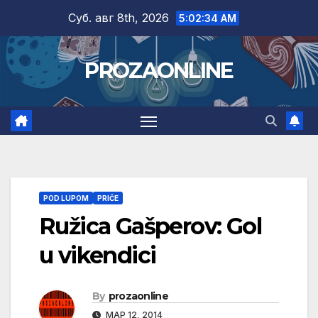
Skip
Суб. авг 8th, 2026
5:02:35 AM
to
content
PROZAONLINE
POD LUPOM
PRIČE
Ružica Gašperov: Gol
u vikendici
By
prozaonline
МАР 12, 2014