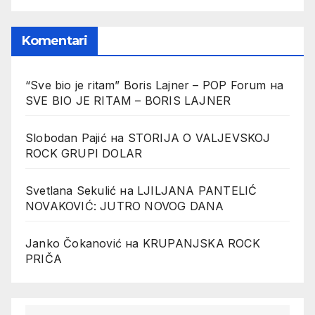
Komentari
“Sve bio je ritam” Boris Lajner – POP Forum
на
SVE BIO JE RITAM – BORIS LAJNER
Slobodan Pajić
на
STORIJA O VALJEVSKOJ
ROCK GRUPI DOLAR
Svetlana Sekulić
на
LJILJANA PANTELIĆ
NOVAKOVIĆ: JUTRO NOVOG DANA
Janko Čokanović
на
KRUPANJSKA ROCK
PRIČA