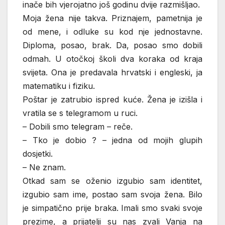
inače bih vjerojatno još godinu dvije razmišljao.
Moja žena nije takva. Priznajem, pametnija je
od mene, i odluke su kod nje jednostavne.
Diploma, posao, brak. Da, posao smo dobili
odmah. U otočkoj školi dva koraka od kraja
svijeta. Ona je predavala hrvatski i engleski, ja
matematiku i fiziku.
Poštar je zatrubio ispred kuće. Žena je izišla i
vratila se s telegramom u ruci.
– Dobili smo telegram – reče.
– Tko je dobio ? – jedna od mojih glupih
dosjetki.
– Ne znam.
Otkad sam se oženio izgubio sam identitet,
izgubio sam ime, postao sam svoja žena. Bilo
je simpatično prije braka. Imali smo svaki svoje
prezime, a prijatelji su nas zvali Vanja na