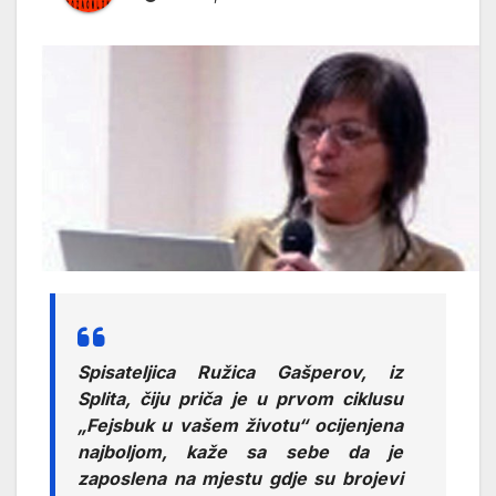
Spisateljica Ružica Gašperov, iz
Splita, čiju priča je u prvom ciklusu
„Fejsbuk u vašem životu“ ocijenjena
najboljom, kaže sa sebe da je
zaposlena na mjestu gdje su brojevi