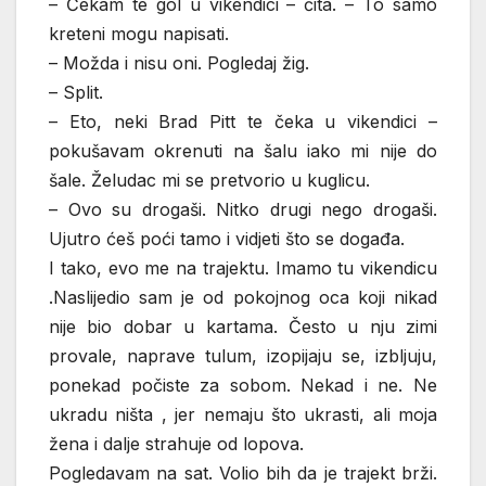
– Čekam te gol u vikendici – čita. – To samo
kreteni mogu napisati.
– Možda i nisu oni. Pogledaj žig.
– Split.
– Eto, neki Brad Pitt te čeka u vikendici –
pokušavam okrenuti na šalu iako mi nije do
šale. Želudac mi se pretvorio u kuglicu.
– Ovo su drogaši. Nitko drugi nego drogaši.
Ujutro ćeš poći tamo i vidjeti što se događa.
I tako, evo me na trajektu. Imamo tu vikendicu
.Naslijedio sam je od pokojnog oca koji nikad
nije bio dobar u kartama. Često u nju zimi
provale, naprave tulum, izopijaju se, izbljuju,
ponekad počiste za sobom. Nekad i ne. Ne
ukradu ništa , jer nemaju što ukrasti, ali moja
žena i dalje strahuje od lopova.
Pogledavam na sat. Volio bih da je trajekt brži.