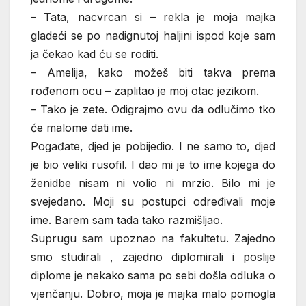
– Tata, nacvrcan si – rekla je moja majka
gladeći se po nadignutoj haljini ispod koje sam
ja čekao kad ću se roditi.
– Amelija, kako možeš biti takva prema
rođenom ocu – zaplitao je moj otac jezikom.
– Tako je zete. Odigrajmo ovu da odlučimo tko
će malome dati ime.
Pogađate, djed je pobijedio. I ne samo to, djed
je bio veliki rusofil. I dao mi je to ime kojega do
ženidbe nisam ni volio ni mrzio. Bilo mi je
svejedano. Moji su postupci određivali moje
ime. Barem sam tada tako razmišljao.
Suprugu sam upoznao na fakultetu. Zajedno
smo studirali , zajedno diplomirali i poslije
diplome je nekako sama po sebi došla odluka o
vjenčanju. Dobro, moja je majka malo pomogla