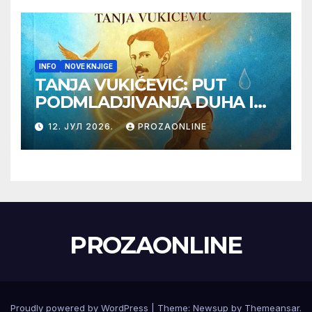
INFO
NOVE KNJIGE
TANJA VUKIĆEVIĆ: PUT
PODMLADJIVANJA DUHA I
TELA SA TESLOM
12. ЈУЛ 2026.
PROZAONLINE
PROZAONLINE
Proudly powered by WordPress
|
Theme:
Newsup
by
Themeansar
.