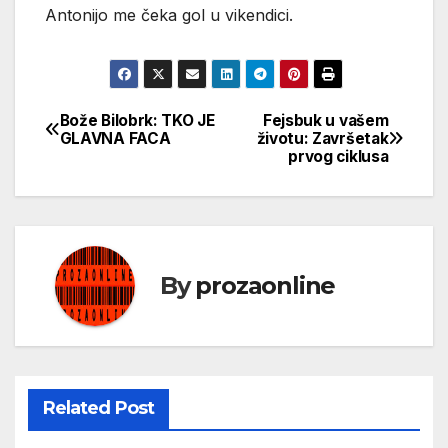
Antonijo me čeka gol u vikendici.
Bože Bilobrk: TKO JE
Fejsbuk u vašem
Кретање
GLAVNA FACA
životu: Završetak
prvog ciklusa
чланка
By
prozaonline
Related Post