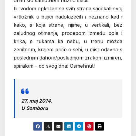
onim što samotnom nužno sledi!
Ili: vodom opkoljen sa svih strana sačekati svoj
vrtložnik u bujici nadolazećih i neznano kad i
kako, s koje strane, njime, u vertikali, bez
zaludnog otimanja, procepom između bola i
krika, s rukama ka nebu, u trenu možda
zenitnom, krajem priče o sebi, u misli odavno s
poslednjim dahom/poslednjom zrakom izmiren,
spiralom – do svog dna! Osmehnut!
27. maj 2014.
U Somboru