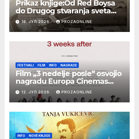
Prikaz knjige:Od Red Boysa
do Drugog stvaranja sveta
(bilo neko vreme pošteno)
18. ЈУЛ 2026.
PROZAONLINE
(autor- Zlatomira Sremca,
Botoš 2022. godine,
samizdat)
FESTIVALI
FILM
INFO
NAGRADE
Film „3 nedelje posle“ osvojio
nagradu Europa Cinemas
Label na Filmskom festivalu
12. ЈУЛ 2026.
PROZAONLINE
u Karlovim Varima
INFO
NOVE KNJIGE