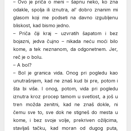
– Ovo je priča o meni – šapnu neko, ko zna
odakle, spolja ili iznutra, al’ dobro znanim mi
glasom koji me podseti na davno izgubljenu
bliskost, kad bismo jedno.
– Priča čiji kraj – uzvratih šapatom i bez
bojazni, jedva čujno – nikada neću moći bilo
kome, a tek neznanom, da odgonetnem. Jer,
reč je o bolu.
– A bol?
– Bol je granica vida. Onog pri pogledu kao
unutrašnjem, kad ne znaš kud bi pre, potom i
šta bi više. I onog, potom, vida pri pogledu
iznutra kroz procep tamom u svetlost, a još u
tren možda zenitni, kad ne znaš dokle, ni
čemu sve to, sve dok ne stigneš do mesta u
kome, i bez svoje volje, prekriven ožiljcima,
stavljaš tačku, kad moran od dugog puta,