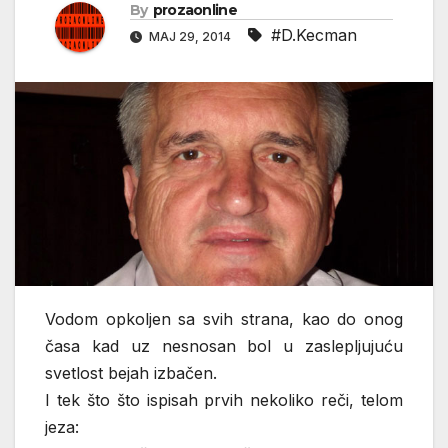
By
prozaonline
#D.Kecman
МАЈ 29, 2014
Vodom opkoljen sa svih strana, kao do onog
časa kad uz nesnosan bol u zaslepljujuću
svetlost bejah izbačen.
I tek što što ispisah prvih nekoliko reči, telom
jeza: