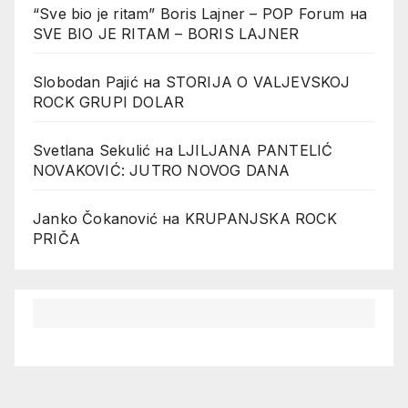
“Sve bio je ritam” Boris Lajner – POP Forum
на
SVE BIO JE RITAM – BORIS LAJNER
Slobodan Pajić
на
STORIJA O VALJEVSKOJ
ROCK GRUPI DOLAR
Svetlana Sekulić
на
LJILJANA PANTELIĆ
NOVAKOVIĆ: JUTRO NOVOG DANA
Janko Čokanović
на
KRUPANJSKA ROCK
PRIČA