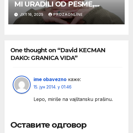
MI URADILI OD PESME,
MAMA*
ЈУЛ 16, 2025
PROZAONLINE
One thought on “David KECMAN
DAKO: GRANICA VIDA”
ime obavezno
каже:
15. јун 2014. у 01:46
Lepo, miriše na vajštansku prašinu.
Оставите одговор