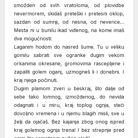
smožden od svih vratoloma, od plovidbe
nevermorem, skidaš preteški i pretesni oklop,
sazdan od sumnji, od nesna, od neverice…
Mesta ni u bunilu ikad viđenog, na kome imaš
dve mogućnosti:
Laganim hodom do nasred šume. Tu u veliku
gomilu sabrati sve ogranke dugim vekom
orkanima okresane, gromovima rascepljene i
zapaliti golem oganj, uzmogneš li i donebni. I
kraj njega počinuti.
Dugim plamom zveri u beskraj, što dalje od
sebe tako lomnog, izmoždenog, do nevida
odagnati i u miru, kraj toplog ognja, steći
dovoljno vremena i u njemu blagih misli, sve u
želji da ojačaš. Bez kajanja zbog onog ispred
kraj golemog ognja trena! I bez strepnje pred