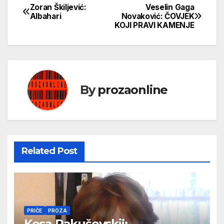
Zoran Škiljević:
Veselin Gaga
Кретање
Albahari
Novaković: ČOVJEK
KOJI PRAVI KAMENJE
чланка
By
prozaonline
Related Post
PRIČE
PROZA
Kosa Pakuševskij: