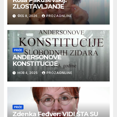
ZLOSTAVLJANJE
ФЕБ 8, 2026
PROZAONLINE
PRIČE
ANDERSONOVE
KONSTITUCIJE
НОВ 4, 2025
PROZAONLINE
PRIČE
Zdenka Feđver: VIDI ŠTA SU