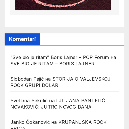
Komentari
“Sve bio je ritam” Boris Lajner – POP Forum
на
SVE BIO JE RITAM – BORIS LAJNER
Slobodan Pajić
на
STORIJA O VALJEVSKOJ
ROCK GRUPI DOLAR
Svetlana Sekulić
на
LJILJANA PANTELIĆ
NOVAKOVIĆ: JUTRO NOVOG DANA
Janko Čokanović
на
KRUPANJSKA ROCK
PRIČA