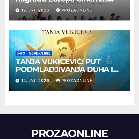
Label na Filmskom festivalu
12. ЈУЛ 2026.
PROZAONLINE
u Karlovim Varima
INFO
NOVE KNJIGE
TANJA VUKIĆEVIĆ: PUT
PODMLADJIVANJA DUHA I
TELA SA TESLOM
12. ЈУЛ 2026.
PROZAONLINE
PROZAONLINE