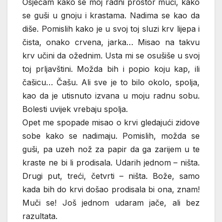
Osjećam kako se moj radni prostor muči, kako
se guši u gnoju i krastama. Nadima se kao da
diše. Pomislih kako je u svoj toj sluzi krv lijepa i
čista, onako crvena, jarka… Misao na takvu
krv učini da ožednim. Usta mi se osušiše u svoj
toj prljavštini. Možda bih i popio koju kap, ili
čašicu… Čašu. Ali sve je to bilo okolo, spolja,
kao da je utisnuto izvana u moju radnu sobu.
Bolesti uvijek vrebaju spolja.
Opet me spopade misao o krvi gledajući zidove
sobe kako se nadimaju. Pomislih, možda se
guši, pa uzeh nož za papir da ga zarijem u te
kraste ne bi li prodisala. Udarih jednom – ništa.
Drugi put, treći, četvrti – ništa. Bože, samo
kada bih do krvi došao prodisala bi ona, znam!
Muči se! Još jednom udaram jače, ali bez
razultata.