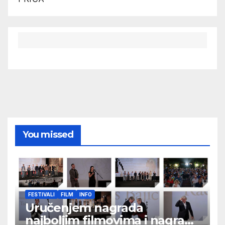
You missed
FESTIVALI
FILM
INFO
Uručenjem nagrada
najboljim filmovima i nagrade