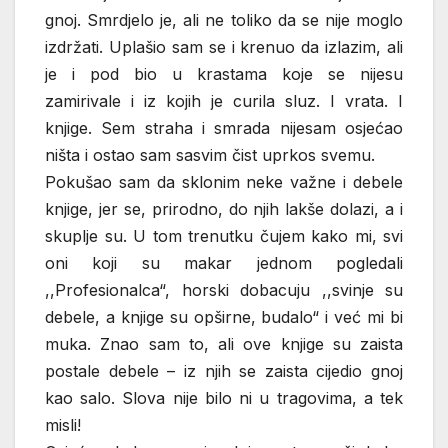
gnoj. Smrdjelo je, ali ne toliko da se nije moglo
izdržati. Uplašio sam se i krenuo da izlazim, ali
je i pod bio u krastama koje se nijesu
zamirivale i iz kojih je curila sluz. I vrata. I
knjige. Sem straha i smrada nijesam osjećao
ništa i ostao sam sasvim čist uprkos svemu.
Pokušao sam da sklonim neke važne i debele
knjige, jer se, prirodno, do njih lakše dolazi, a i
skuplje su. U tom trenutku čujem kako mi, svi
oni koji su makar jednom pogledali
,,Profesionalca“, horski dobacuju ,,svinje su
debele, a knjige su opširne, budalo“ i već mi bi
muka. Znao sam to, ali ove knjige su zaista
postale debele – iz njih se zaista cijedio gnoj
kao salo. Slova nije bilo ni u tragovima, a tek
misli!