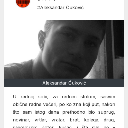
#Aleksandar Ćuković
Aleksandar Ćuković
U radnoj sobi, za radnim stolom, sasvim
obične radne večeri, po ko zna koji put, nakon
što sam istog dana prethodno bio suprug,
novinar, vrtlar, vratar, brat, kolega, drug,
sagovornik, šofer, kušač, i šta sve ne –