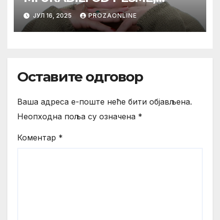
MAMA*
ЈУЛ 16, 2025
PROZAONLINE
Оставите одговор
Ваша адреса е-поште неће бити објављена.
Неопходна поља су означена
*
Коментар
*