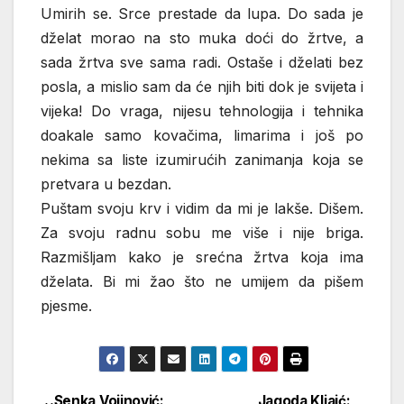
Umirih se. Srce prestade da lupa. Do sada je
dželat morao na sto muka doći do žrtve, a
sada žrtva sve sama radi. Ostaše i dželati bez
posla, a mislio sam da će njih biti dok je svijeta i
vijeka! Do vraga, nijesu tehnologija i tehnika
doakale samo kovačima, limarima i još po
nekima sa liste izumirućih zanimanja koja se
pretvara u bezdan.
Puštam svoju krv i vidim da mi je lakše. Dišem.
Za svoju radnu sobu me više i nije briga.
Razmišljam kako je srećna žrtva koja ima
dželata. Bi mi žao što ne umijem da pišem
pjesme.
Senka Vojinović:
Jagoda Kljaić: