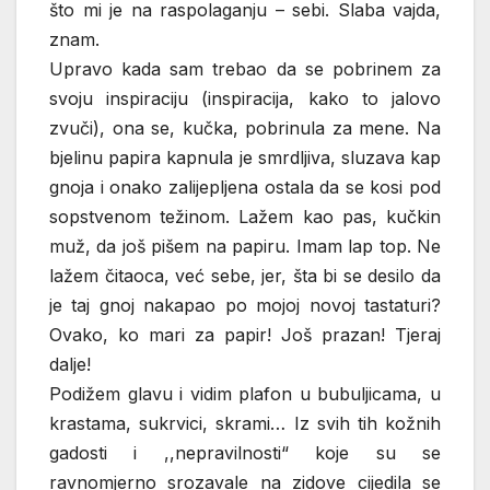
što mi je na raspolaganju – sebi. Slaba vajda,
znam.
Upravo kada sam trebao da se pobrinem za
svoju inspiraciju (inspiracija, kako to jalovo
zvuči), ona se, kučka, pobrinula za mene. Na
bjelinu papira kapnula je smrdljiva, sluzava kap
gnoja i onako zalijepljena ostala da se kosi pod
sopstvenom težinom. Lažem kao pas, kučkin
muž, da još pišem na papiru. Imam lap top. Ne
lažem čitaoca, već sebe, jer, šta bi se desilo da
je taj gnoj nakapao po mojoj novoj tastaturi?
Ovako, ko mari za papir! Još prazan! Tjeraj
dalje!
Podižem glavu i vidim plafon u bubuljicama, u
krastama, sukrvici, skrami… Iz svih tih kožnih
gadosti i ,,nepravilnosti“ koje su se
ravnomjerno srozavale na zidove cijedila se