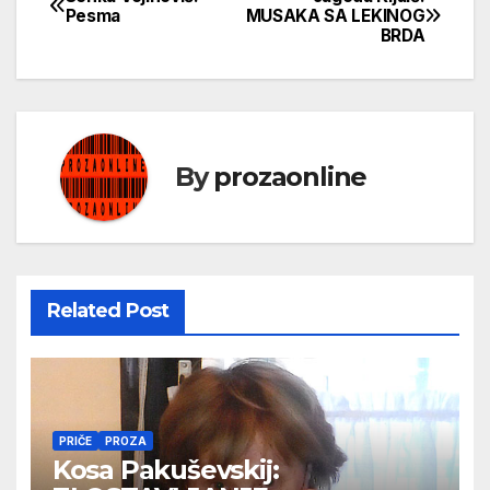
Кретање
Pesma
MUSAKA SA LEKINOG
BRDA
чланка
By
prozaonline
Related Post
PRIČE
PROZA
Kosa Pakuševskij: