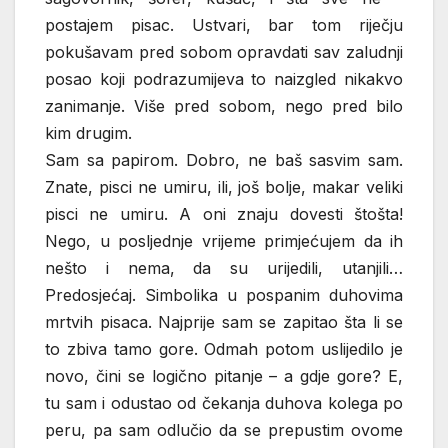
postajem pisac. Ustvari, bar tom riječju
pokušavam pred sobom opravdati sav zaludnji
posao koji podrazumijeva to naizgled nikakvo
zanimanje. Više pred sobom, nego pred bilo
kim drugim.
Sam sa papirom. Dobro, ne baš sasvim sam.
Znate, pisci ne umiru, ili, još bolje, makar veliki
pisci ne umiru. A oni znaju dovesti štošta!
Nego, u posljednje vrijeme primjećujem da ih
nešto i nema, da su urijedili, utanjili…
Predosjećaj. Simbolika u pospanim duhovima
mrtvih pisaca. Najprije sam se zapitao šta li se
to zbiva tamo gore. Odmah potom uslijedilo je
novo, čini se logično pitanje – a gdje gore? E,
tu sam i odustao od čekanja duhova kolega po
peru, pa sam odlučio da se prepustim ovome