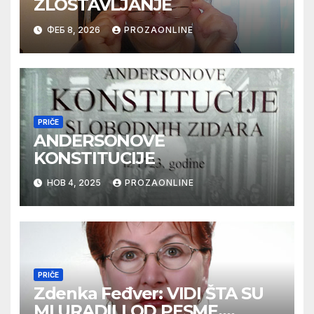
ZLOSTAVLJANJE
ФЕБ 8, 2026
PROZAONLINE
PRIČE
ANDERSONOVE
KONSTITUCIJE
НОВ 4, 2025
PROZAONLINE
PRIČE
Zdenka Feđver: VIDI ŠTA SU
MI URADILI OD PESME,