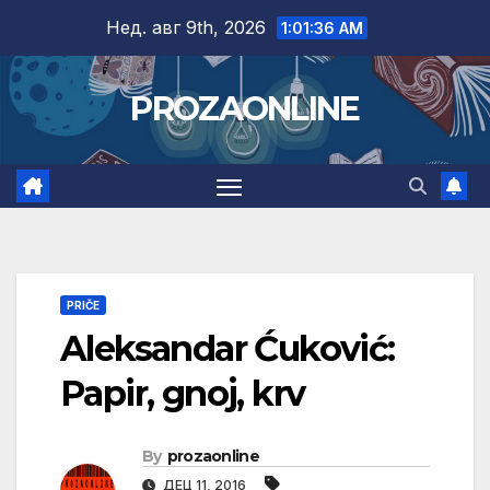
Skip
Нед. авг 9th, 2026
1:01:37 AM
to
content
PROZAONLINE
PRIČE
Aleksandar Ćuković:
Papir, gnoj, krv
By
prozaonline
ДЕЦ 11, 2016