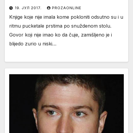
19. ЈУЛ 2017.
PROZAONLINE
Knjige koje nije imala kome pokloniti odsutno su i u
ritmu pucketale prstima po snuždenom stolu.
Govor koji nije imao ko da čuje, zamišljeno je i
blijedo zurio u niski…