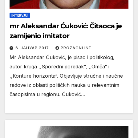
INTERVJUI
mr Aleksandar Ćuković: Čitaoca je
zamijenio imitator
6. ЈАНУАР 2017.
PROZAONLINE
Mr Aleksandar Ćuković, je pisac i politikolog,
autor knjiga ,,Sporedni poredak“, ,,Omča“ i
,,Konture horizonta“. Objavljuje stručne i naučne
radove iz oblasti političkih nauka u relevantnim
časopisima u regionu. Ćuković…