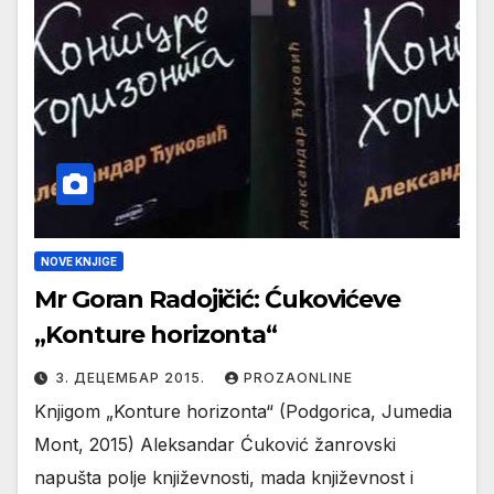
NOVE KNJIGE
Mr Goran Radojičić: Ćukovićeve
„Konture horizonta“
3. ДЕЦЕМБАР 2015.
PROZAONLINE
Knjigom „Konture horizonta“ (Podgorica, Jumedia
Mont, 2015) Aleksandar Ćuković žanrovski
napušta polje književnosti, mada književnost i