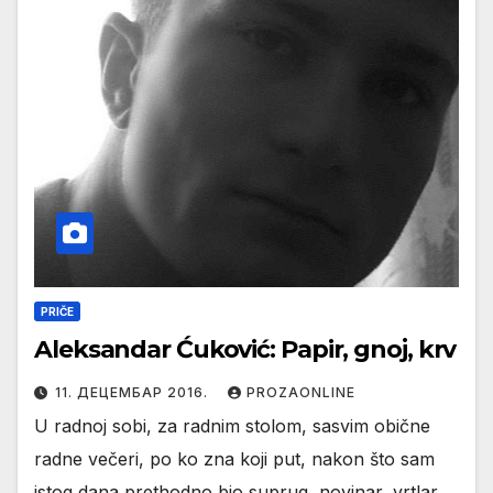
PRIČE
Aleksandar Ćuković: Papir, gnoj, krv
11. ДЕЦЕМБАР 2016.
PROZAONLINE
U radnoj sobi, za radnim stolom, sasvim obične
radne večeri, po ko zna koji put, nakon što sam
istog dana prethodno bio suprug, novinar, vrtlar,