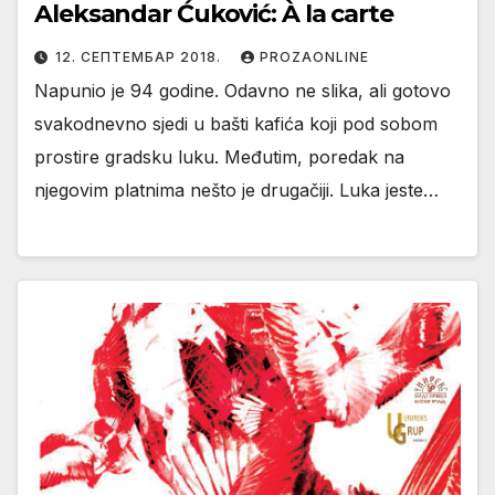
Aleksandar Ćuković: À la carte
12. СЕПТЕМБАР 2018.
PROZAONLINE
Napunio je 94 godine. Odavno ne slika, ali gotovo
svakodnevno sjedi u bašti kafića koji pod sobom
prostire gradsku luku. Međutim, poredak na
njegovim platnima nešto je drugačiji. Luka jeste…