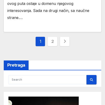
ovog puta ostaje u domenu njegovog
interesovanja. Sada na drugi način, sa naučne
strane.…
Пагинација
1
2
чланака
Pretraga