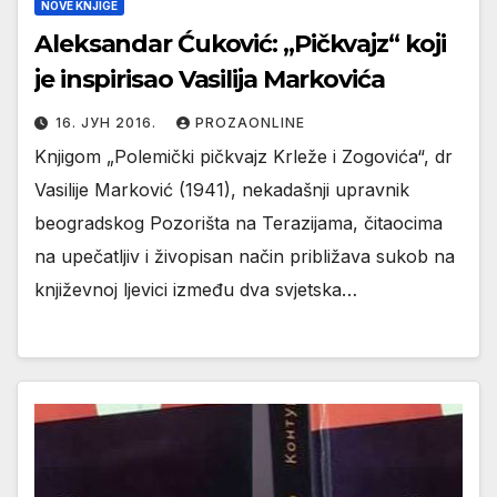
NOVE KNJIGE
Aleksandar Ćuković: „Pičkvajz“ koji
je inspirisao Vasilija Markovića
16. ЈУН 2016.
PROZAONLINE
Knjigom „Polemički pičkvajz Krleže i Zogovića“, dr
Vasilije Marković (1941), nekadašnji upravnik
beogradskog Pozorišta na Terazijama, čitaocima
na upečatljiv i živopisan način približava sukob na
književnoj ljevici između dva svjetska…