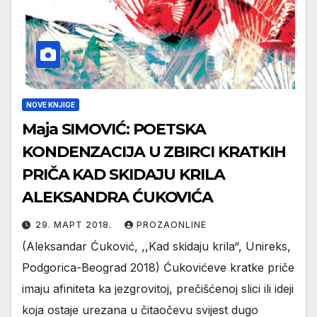
NOVE KNJIGE
Maja SIMOVIĆ: POETSKA
KONDENZACIJA U ZBIRCI KRATKIH
PRIČA KAD SKIDAJU KRILA
ALEKSANDRA ĆUKOVIĆA
29. МАРТ 2018.
PROZAONLINE
(Aleksandar Ćuković, ,,Kad skidaju krila“, Unireks,
Podgorica-Beograd 2018) Ćukovićeve kratke priče
imaju afiniteta ka jezgrovitoj, prečišćenoj slici ili ideji
koja ostaje urezana u čitaočevu svijest dugo