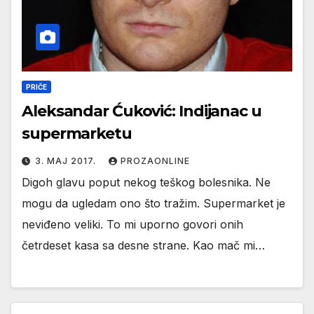
PRIČE
Aleksandar Ćuković: Indijanac u
supermarketu
3. МАЈ 2017.
PROZAONLINE
Digoh glavu poput nekog teškog bolesnika. Ne
mogu da ugledam ono što tražim. Supermarket je
neviđeno veliki. To mi uporno govori onih
četrdeset kasa sa desne strane. Kao mač mi…