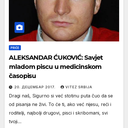
PRIČE
ALEKSANDAR ĆUKOVIĆ: Savjet
mladom piscu u medicinskom
časopisu
20. ДЕЦЕМБАР 2017.
VITEZ SRBIJA
Dragi naš, Sigurno si već stotinu puta čuo da se
od pisanja ne živi. To će ti, ako već nijesu, reći i
roditelji, najbolji drugovi, pisci i skribomani, svi
tvoji…