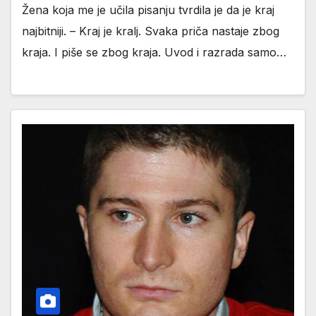
Žena koja me je učila pisanju tvrdila je da je kraj
najbitniji. – Kraj je kralj. Svaka priča nastaje zbog
kraja. I piše se zbog kraja. Uvod i razrada samo…