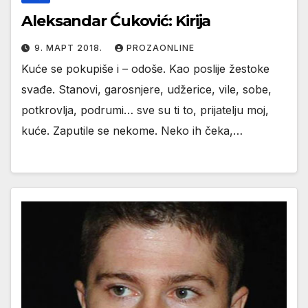
Aleksandar Ćuković: Kirija
9. МАРТ 2018.
PROZAONLINE
Kuće se pokupiše i – odoše. Kao poslije žestoke
svađe. Stanovi, garosnjere, udžerice, vile, sobe,
potkrovlja, podrumi… sve su ti to, prijatelju moj,
kuće. Zaputile se nekome. Neko ih čeka,…