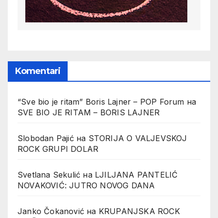
Komentari
“Sve bio je ritam” Boris Lajner – POP Forum
на
SVE BIO JE RITAM – BORIS LAJNER
Slobodan Pajić
на
STORIJA O VALJEVSKOJ
ROCK GRUPI DOLAR
Svetlana Sekulić
на
LJILJANA PANTELIĆ
NOVAKOVIĆ: JUTRO NOVOG DANA
Janko Čokanović
на
KRUPANJSKA ROCK