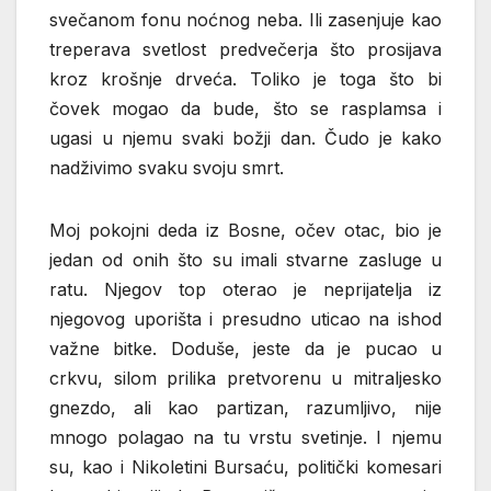
svečanom fonu noćnog neba. Ili zasenjuje kao
treperava svetlost predvečerja što prosijava
kroz krošnje drveća. Toliko je toga što bi
čovek mogao da bude, što se rasplamsa i
ugasi u njemu svaki božji dan. Čudo je kako
nadživimo svaku svoju smrt.
Moj pokojni deda iz Bosne, očev otac, bio je
jedan od onih što su imali stvarne zasluge u
ratu. Njegov top oterao je neprijatelja iz
njegovog uporišta i presudno uticao na ishod
važne bitke. Doduše, jeste da je pucao u
crkvu, silom prilika pretvorenu u mitraljesko
gnezdo, ali kao partizan, razumljivo, nije
mnogo polagao na tu vrstu svetinje. I njemu
su, kao i Nikoletini Bursaću, politički komesari