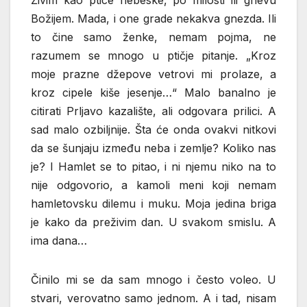
Živim kao ptice nebeske, po milosti ili gnevu
Božijem. Mada, i one grade nekakva gnezda. Ili
to čine samo ženke, nemam pojma, ne
razumem se mnogo u ptičje pitanje. „Kroz
moje prazne džepove vetrovi mi prolaze, a
kroz cipele kiše jesenje…“ Malo banalno je
citirati Prljavo kazalište, ali odgovara prilici. A
sad malo ozbiljnije. Šta će onda ovakvi nitkovi
da se šunjaju između neba i zemlje? Koliko nas
je? I Hamlet se to pitao, i ni njemu niko na to
nije odgovorio, a kamoli meni koji nemam
hamletovsku dilemu i muku. Moja jedina briga
je kako da preživim dan. U svakom smislu. A
ima dana…
Činilo mi se da sam mnogo i često voleo. U
stvari, verovatno samo jednom. A i tad, nisam