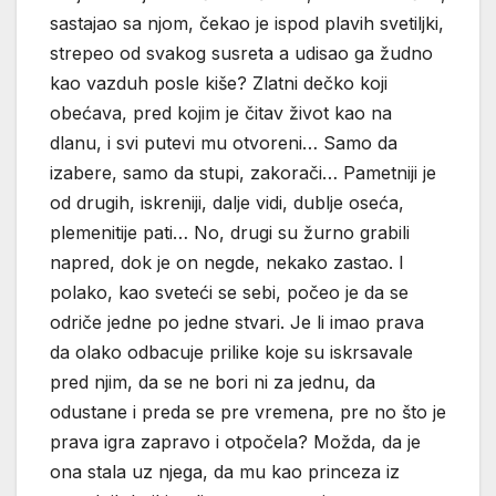
sastajao sa njom, čekao je ispod plavih svetiljki,
strepeo od svakog susreta a udisao ga žudno
kao vazduh posle kiše? Zlatni dečko koji
obećava, pred kojim je čitav život kao na
dlanu, i svi putevi mu otvoreni… Samo da
izabere, samo da stupi, zakorači… Pametniji je
od drugih, iskreniji, dalje vidi, dublje oseća,
plemenitije pati… No, drugi su žurno grabili
napred, dok je on negde, nekako zastao. I
polako, kao sveteći se sebi, počeo je da se
odriče jedne po jedne stvari. Je li imao prava
da olako odbacuje prilike koje su iskrsavale
pred njim, da se ne bori ni za jednu, da
odustane i preda se pre vremena, pre no što je
prava igra zapravo i otpočela? Možda, da je
ona stala uz njega, da mu kao princeza iz