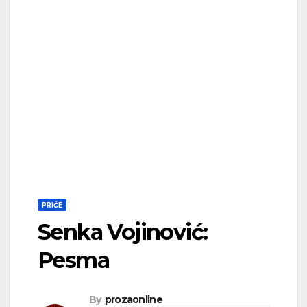
PRIČE
Senka Vojinović:
Pesma
By
prozaonline