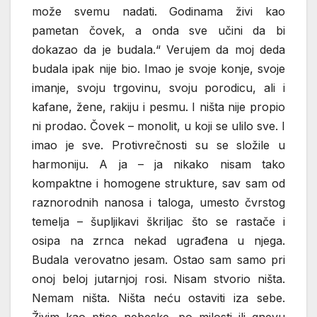
može svemu nadati. Godinama živi kao
pametan čovek, a onda sve učini da bi
dokazao da je budala.“ Verujem da moj deda
budala ipak nije bio. Imao je svoje konje, svoje
imanje, svoju trgovinu, svoju porodicu, ali i
kafane, žene, rakiju i pesmu. I ništa nije propio
ni prodao. Čovek – monolit, u koji se ulilo sve. I
imao je sve. Protivrečnosti su se složile u
harmoniju. A ja – ja nikako nisam tako
kompaktne i homogene strukture, sav sam od
raznorodnih nanosa i taloga, umesto čvrstog
temelja – šupljikavi škriljac što se rastače i
osipa na zrnca nekad ugrađena u njega.
Budala verovatno jesam. Ostao sam samo pri
onoj beloj jutarnjoj rosi. Nisam stvorio ništa.
Nemam ništa. Ništa neću ostaviti iza sebe.