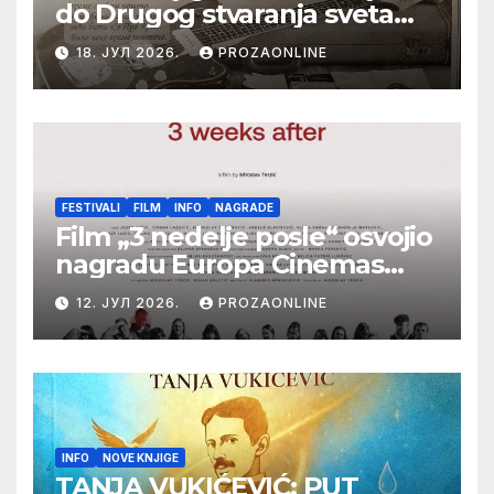
do Drugog stvaranja sveta
(bilo neko vreme pošteno)
18. ЈУЛ 2026.
PROZAONLINE
(autor- Zlatomira Sremca,
Botoš 2022. godine,
samizdat)
FESTIVALI
FILM
INFO
NAGRADE
Film „3 nedelje posle“ osvojio
nagradu Europa Cinemas
Label na Filmskom festivalu
12. ЈУЛ 2026.
PROZAONLINE
u Karlovim Varima
INFO
NOVE KNJIGE
TANJA VUKIĆEVIĆ: PUT