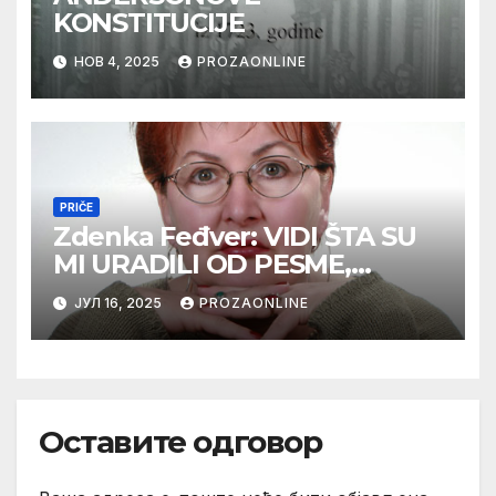
KONSTITUCIJE
НОВ 4, 2025
PROZAONLINE
PRIČE
Zdenka Feđver: VIDI ŠTA SU
MI URADILI OD PESME,
MAMA*
ЈУЛ 16, 2025
PROZAONLINE
Оставите одговор