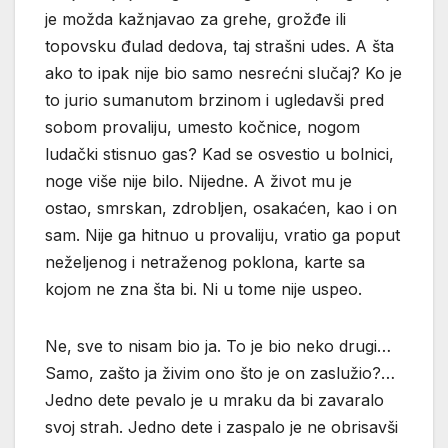
je možda kažnjavao za grehe, grožđe ili
topovsku đulad dedova, taj strašni udes. A šta
ako to ipak nije bio samo nesrećni slučaj? Ko je
to jurio sumanutom brzinom i ugledavši pred
sobom provaliju, umesto kočnice, nogom
ludački stisnuo gas? Kad se osvestio u bolnici,
noge više nije bilo. Nijedne. A život mu je
ostao, smrskan, zdrobljen, osakaćen, kao i on
sam. Nije ga hitnuo u provaliju, vratio ga poput
neželjenog i netraženog poklona, karte sa
kojom ne zna šta bi. Ni u tome nije uspeo.
Ne, sve to nisam bio ja. To je bio neko drugi…
Samo, zašto ja živim ono što je on zaslužio?…
Jedno dete pevalo je u mraku da bi zavaralo
svoj strah. Jedno dete i zaspalo je ne obrisavši