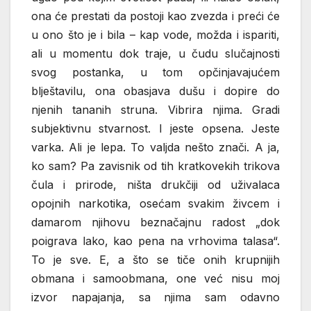
ona će prestati da postoji kao zvezda i preći će
u ono što je i bila – kap vode, možda i ispariti,
ali u momentu dok traje, u čudu slučajnosti
svog postanka, u tom opčinjavajućem
blještavilu, ona obasjava dušu i dopire do
njenih tananih struna. Vibrira njima. Gradi
subjektivnu stvarnost. I jeste opsena. Jeste
varka. Ali je lepa. To valjda nešto znači. A ja,
ko sam? Pa zavisnik od tih kratkovekih trikova
čula i prirode, ništa drukčiji od uživalaca
opojnih narkotika, osećam svakim živcem i
damarom njihovu beznačajnu radost „dok
poigrava lako, kao pena na vrhovima talasa“.
To je sve. E, a što se tiče onih krupnijih
obmana i samoobmana, one već nisu moj
izvor napajanja, sa njima sam odavno