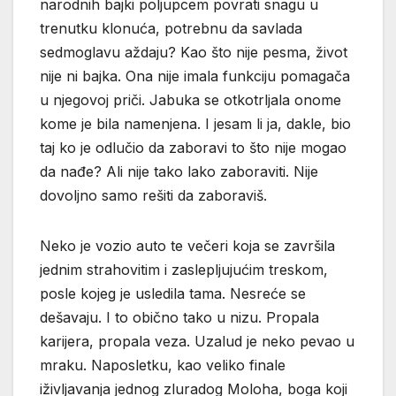
narodnih bajki poljupcem povrati snagu u
trenutku klonuća, potrebnu da savlada
sedmoglavu aždaju? Kao što nije pesma, život
nije ni bajka. Ona nije imala funkciju pomagača
u njegovoj priči. Jabuka se otkotrljala onome
kome je bila namenjena. I jesam li ja, dakle, bio
taj ko je odlučio da zaboravi to što nije mogao
da nađe? Ali nije tako lako zaboraviti. Nije
dovoljno samo rešiti da zaboraviš.
Neko je vozio auto te večeri koja se završila
jednim strahovitim i zaslepljujućim treskom,
posle kojeg je usledila tama. Nesreće se
dešavaju. I to obično tako u nizu. Propala
karijera, propala veza. Uzalud je neko pevao u
mraku. Naposletku, kao veliko finale
iživljavanja jednog zluradog Moloha, boga koji