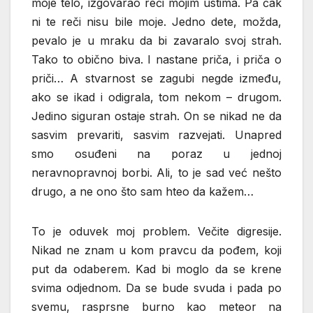
moje telo, izgovarao reči mojim ustima. Pa čak
ni te reči nisu bile moje. Jedno dete, možda,
pevalo je u mraku da bi zavaralo svoj strah.
Tako to obično biva. I nastane priča, i priča o
priči… A stvarnost se zagubi negde između,
ako se ikad i odigrala, tom nekom – drugom.
Jedino siguran ostaje strah. On se nikad ne da
sasvim prevariti, sasvim razvejati. Unapred
smo osuđeni na poraz u jednoj
neravnopravnoj borbi. Ali, to je sad već nešto
drugo, a ne ono što sam hteo da kažem…
To je oduvek moj problem. Večite digresije.
Nikad ne znam u kom pravcu da pođem, koji
put da odaberem. Kad bi moglo da se krene
svima odjednom. Da se bude svuda i pada po
svemu, rasprsne burno kao meteor na