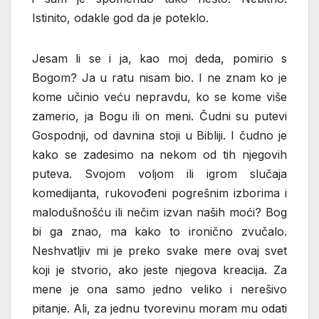
Istinito, odakle god da je poteklo.
Jesam li se i ja, kao moj deda, pomirio s
Bogom? Ja u ratu nisam bio. I ne znam ko je
kome učinio veću nepravdu, ko se kome više
zamerio, ja Bogu ili on meni. Čudni su putevi
Gospodnji, od davnina stoji u Bibliji. I čudno je
kako se zadesimo na nekom od tih njegovih
puteva. Svojom voljom ili igrom slučaja
komedijanta, rukovođeni pogrešnim izborima i
malodušnošću ili nečim izvan naših moći? Bog
bi ga znao, ma kako to ironično zvučalo.
Neshvatljiv mi je preko svake mere ovaj svet
koji je stvorio, ako jeste njegova kreacija. Za
mene je ona samo jedno veliko i nerešivo
pitanje. Ali, za jednu tvorevinu moram mu odati