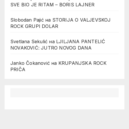
SVE BIO JE RITAM – BORIS LAJNER
Slobodan Pajić
на
STORIJA O VALJEVSKOJ
ROCK GRUPI DOLAR
Svetlana Sekulić
на
LJILJANA PANTELIĆ
NOVAKOVIĆ: JUTRO NOVOG DANA
Janko Čokanović
на
KRUPANJSKA ROCK
PRIČA