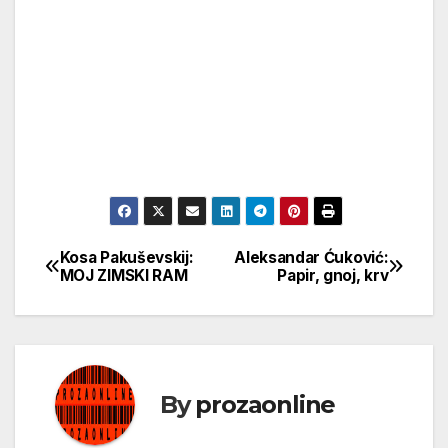
Kosa Pakuševskij:
Aleksandar Ćuković:
Кретање
MOJ ZIMSKI RAM
Papir, gnoj, krv
чланка
By
prozaonline