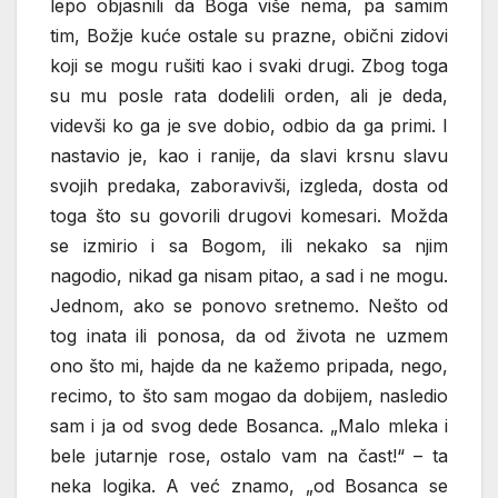
lepo objasnili da Boga više nema, pa samim
tim, Božje kuće ostale su prazne, obični zidovi
koji se mogu rušiti kao i svaki drugi. Zbog toga
su mu posle rata dodelili orden, ali je deda,
videvši ko ga je sve dobio, odbio da ga primi. I
nastavio je, kao i ranije, da slavi krsnu slavu
svojih predaka, zaboravivši, izgleda, dosta od
toga što su govorili drugovi komesari. Možda
se izmirio i sa Bogom, ili nekako sa njim
nagodio, nikad ga nisam pitao, a sad i ne mogu.
Jednom, ako se ponovo sretnemo. Nešto od
tog inata ili ponosa, da od života ne uzmem
ono što mi, hajde da ne kažemo pripada, nego,
recimo, to što sam mogao da dobijem, nasledio
sam i ja od svog dede Bosanca. „Malo mleka i
bele jutarnje rose, ostalo vam na čast!“ – ta
neka logika. A već znamo, „od Bosanca se