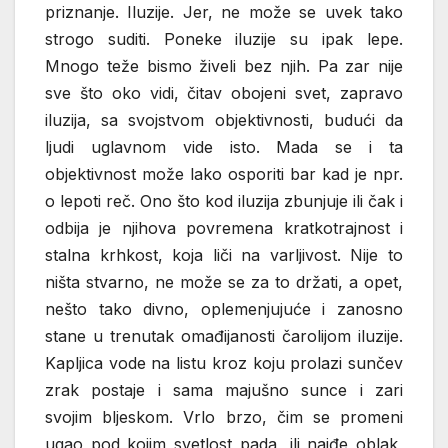
priznanje. Iluzije. Jer, ne može se uvek tako
strogo suditi. Poneke iluzije su ipak lepe.
Mnogo teže bismo živeli bez njih. Pa zar nije
sve što oko vidi, čitav obojeni svet, zapravo
iluzija, sa svojstvom objektivnosti, budući da
ljudi uglavnom vide isto. Mada se i ta
objektivnost može lako osporiti bar kad je npr.
o lepoti reč. Ono što kod iluzija zbunjuje ili čak i
odbija je njihova povremena kratkotrajnost i
stalna krhkost, koja liči na varljivost. Nije to
ništa stvarno, ne može se za to držati, a opet,
nešto tako divno, oplemenjujuće i zanosno
stane u trenutak omađijanosti čarolijom iluzije.
Kapljica vode na listu kroz koju prolazi sunčev
zrak postaje i sama majušno sunce i zari
svojim bljeskom. Vrlo brzo, čim se promeni
ugao pod kojim svetlost pada, ili naiđe oblak,