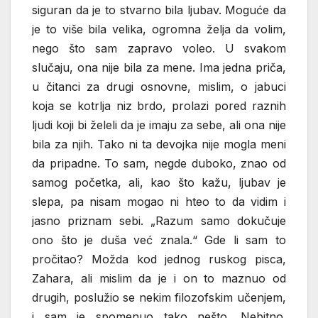
siguran da je to stvarno bila ljubav. Moguće da
je to više bila velika, ogromna želja da volim,
nego što sam zapravo voleo. U svakom
slučaju, ona nije bila za mene. Ima jedna priča,
u čitanci za drugi osnovne, mislim, o jabuci
koja se kotrlja niz brdo, prolazi pored raznih
ljudi koji bi želeli da je imaju za sebe, ali ona nije
bila za njih. Tako ni ta devojka nije mogla meni
da pripadne. To sam, negde duboko, znao od
samog početka, ali, kao što kažu, ljubav je
slepa, pa nisam mogao ni hteo to da vidim i
jasno priznam sebi. „Razum samo dokučuje
ono što je duša već znala.“ Gde li sam to
pročitao? Možda kod jednog ruskog pisca,
Zahara, ali mislim da je i on to maznuo od
drugih, poslužio se nekim filozofskim učenjem,
i sam je spomenuo tako nešto. Nebitno.