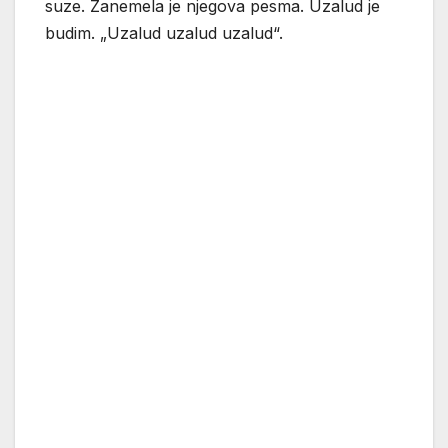
suze. Zanemela je njegova pesma. Uzalud je
budim. „Uzalud uzalud uzalud“.