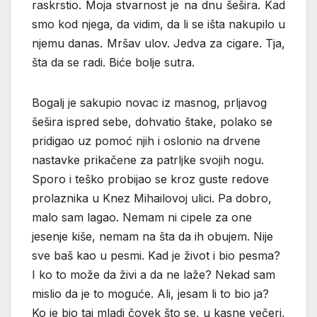
raskrstio. Moja stvarnost je na dnu šešira. Kad
smo kod njega, da vidim, da li se išta nakupilo u
njemu danas. Mršav ulov. Jedva za cigare. Tja,
šta da se radi. Biće bolje sutra.
Bogalj je sakupio novac iz masnog, prljavog
šešira ispred sebe, dohvatio štake, polako se
pridigao uz pomoć njih i oslonio na drvene
nastavke prikačene za patrljke svojih nogu.
Sporo i teško probijao se kroz guste redove
prolaznika u Knez Mihailovoj ulici. Pa dobro,
malo sam lagao. Nemam ni cipele za one
jesenje kiše, nemam na šta da ih obujem. Nije
sve baš kao u pesmi. Kad je život i bio pesma?
I ko to može da živi a da ne laže? Nekad sam
mislio da je to moguće. Ali, jesam li to bio ja?
Ko je bio taj mladi čovek što se, u kasne večeri,