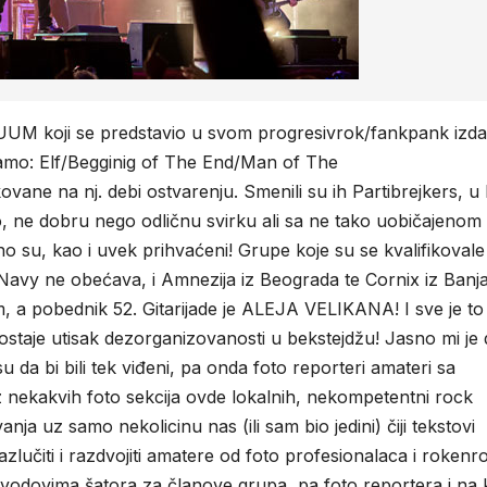
ACUUM koji se predstavio u svom progresivrok/fankpank izda
samo: Elf/Begginig of The End/Man of The
kovane na nj. debi ostvarenju. Smenili su ih Partibrejkers, u 
o, ne dobru nego odličnu svirku ali sa ne tako uobičajenom 
ično su, kao i uvek prihvaćeni! Grupe koje su se kvalifikovale
 Navy ne obećava, i Amnezija iz Beograda te Cornix iz Banj
, a pobednik 52. Gitarijade je ALEJA VELIKANA! I sve je to
ostaje utisak dezorganizovanosti u bekstejdžu! Jasno mi je 
su da bi bili tek viđeni, pa onda foto reporteri amateri sa
 nekakvih foto sekcija ovde lokalnih, nekompetentni rock
vanja uz samo nekolicinu nas (ili sam bio jedini) čiji tekstovi
 razlučiti i razdvojiti amatere od foto profesionalaca i rokenr
svodovima šatora za članove grupa, pa foto reportera i na 