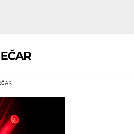
JEČAR
EČAR