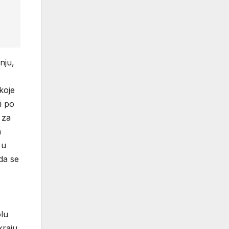
nju,
koje
i po
 za
a
 u
da se
olu
kraju