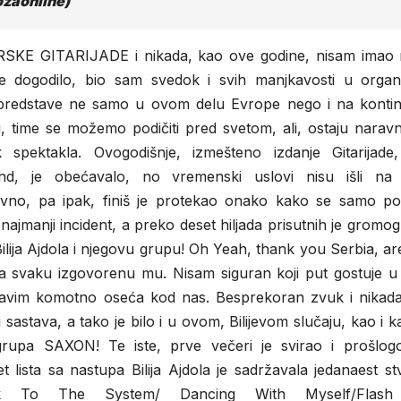
ozaonline)
ARSKE GITARIJADE i nikada, kao ove godine, nisam imao 
e dogodilo, bio sam svedok i svih manjkavosti u organiz
l predstave ne samo u ovom delu Evrope nego i na kontin
arji, time se možemo podičiti pred svetom, ali, ostaju narav
 spektakla. Ovogodišnje, izmešteno izdanje Gitarijade
und, je obećavalo, no vremenski uslovi nisu išli na
vno, pa ipak, finiš je protekao onako kako se samo pož
 najmanji incident, a preko deset hiljada prisutnih je gromo
Bilija Ajdola i njegovu grupu! Oh Yeah, thank you Serbia, a
na svaku izgovorenu mu. Nisam siguran koji put gostuje u 
e savim komotno oseća kod nas. Besprekoran zvuk i nikada 
sastava, a tako je bilo i u ovom, Bilijevom slučaju, kao i k
rupa SAXON! Te iste, prve večeri je svirao i prošlogod
lista sa nastupa Bilija Ajdola je sadržavala jedanaest st
ck To The System/ Dancing With Myself/Flash