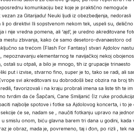
 neposrednu komunkaciju bez koje je praktično nemoguće
t vezan za Gitarijadu! Neuki ljudi iz obezbedjenja, nedorasli
 li po direktivi Ili sopstvenom nekom tek, uspeli su, deliično
ja i nije vredna pomena, ali ‘ajd’, je uredno akreditovane fot
a, na mestu zbivanja, kako će samo desetoro-dvanaestoro od
 zaključno sa trećom (Flash For Fantasy) stvari Ajdolov nastu
m, nepoznavanju elementarnog te navijačkoj nekoj obojenost
, ostali su otpali, a bilo je mnogo, tih iz grupacije trinaesto
ki put i izvise, stvarno fino, super je to, tako se radi, ali s
rope svi akreditovani su dobrodošli bez obzira na broj tih
dredili, favorizovali i na kraju probrali imena sa liste tih te im
rno tvrdim da će Šapčani, Cane Smiljanić (Iz ruke produkcija
citi najbolje spotove i fotke sa Ajdolovog koncerta, i to je
sekcije će se, nadam se , naučiti fotkanju upravo na jedno
o u smislu onom, biću glavna barem tri dana u godini, kada
az je obraz, mada je, povremeno, taj i đon, po rizli , tek na