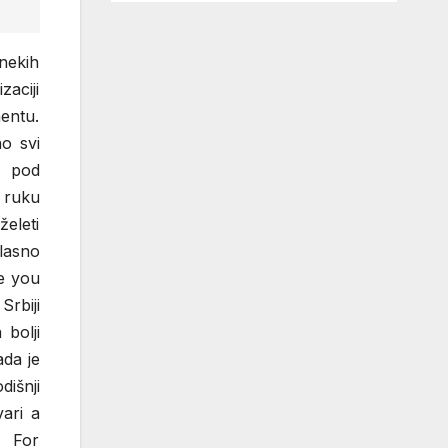
nekih
aciji
entu.
no svi
, pod
 ruku
eleti
glasno
re you
Srbiji
bolji
ada je
išnji
vari a
 For