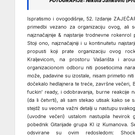
FOTOGRAFIJE: Nikola Janković (Pr
Ispratismo i ovogodišnje, 52. Izdanje ZAJEČ
primedbi vezano za organizaciju ovog, ali s
najznačajnije & najstarije trodnevne rokenro
Stoji ono, najznačajniji i u kontinuitetu najst
propusti koji prate organizaciju ovog rock
Kraljevicom, na prostoru Vašarišta i aro
organizacionom odboru niti posetiocima nara
može, padavine su izostale, nisam primetio niti
dočekalo hedlajnera te treće, završne večeri, 
fuckin’ ready, i odobravanja, burne reakcije 
(da li četvrti), ali sam stekao utisak kako s
stejdž su veoma važni detalji u nastupu svakog 
(uvodne večeri) ustalom nastupila hevirok g
pobednik Gitarijade grupa KI iz Kumanova. Set 
odsvirane su ovim redosledom: Sho