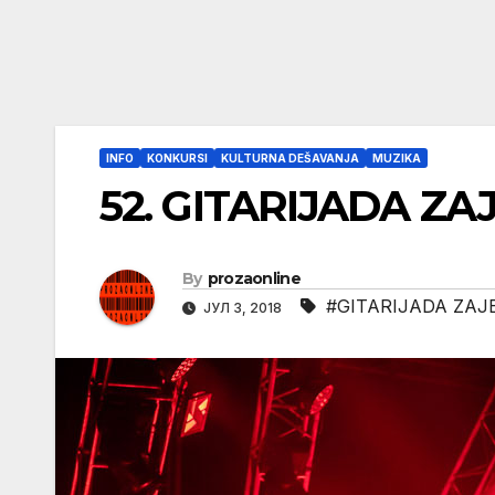
INFO
KONKURSI
KULTURNA DEŠAVANJA
MUZIKA
52. GITARIJADA ZA
By
prozaonline
#GITARIJADA ZAJ
ЈУЛ 3, 2018