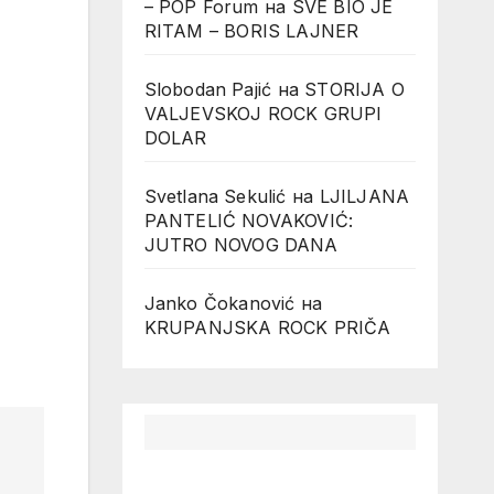
– POP Forum
на
SVE BIO JE
RITAM – BORIS LAJNER
Slobodan Pajić
на
STORIJA O
VALJEVSKOJ ROCK GRUPI
DOLAR
Svetlana Sekulić
на
LJILJANA
PANTELIĆ NOVAKOVIĆ:
JUTRO NOVOG DANA
Janko Čokanović
на
KRUPANJSKA ROCK PRIČA