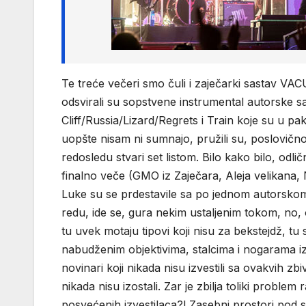
Te treće večeri smo čuli i zaječarki sastav V
odsvirali su sopstvene instrumental autorske 
Cliff/Russia/Lizard/Regrets i Train koje su u pa
uopšte nisam ni sumnajo, pružili su, poslovičn
redosledu stvari set listom. Bilo kako bilo, odl
finalno veče (GMO iz Zaječara, Aleja velikana,
Luke su se prdestavile sa po jednom autorskom
redu, ide se, gura nekim ustaljenim tokom, no, 
tu uvek motaju tipovi koji nisu za bekstejdž, tu 
nabudženim objektivima, stalcima i nogarama iz
novinari koji nikada nisu izvestili sa ovakvih zbi
nikada nisu izostali. Zar je zbilja toliki problem
posvećenih izvestilaca?! Zasebni prostori pod 