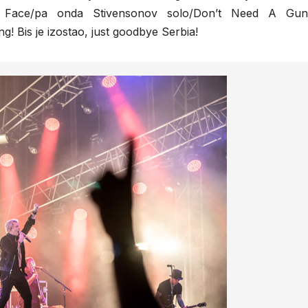
he Face/pa onda Stivensonov solo/Don’t Need A Gun
! Bis je izostao, just goodbye Serbia!