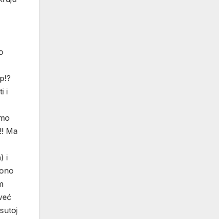
o
p!?
i i
amo
!! Ma
) i
 ono
m
 već
sutoj