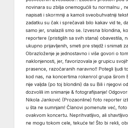
novinara su zbilja onemogućili tu normalnu ,
napisati i skormniji a kamoli sveobuhvatniji teks
zadatku su čak i sprečavali bilo kakav vid te, da
samo jer, snalazili smo se. Izvesna blondina, ko
reportere (pristiglih sa svih stana) obavestil
ukupno prijavljenih, smeti pre stejdž i snimati
Obrazloženje je jednostavno i više govori o to
naklonjenosti, jer, favorizovala je grupicu svojih
prasence, razočaranih naravno!! Potegli ljudi toli
kod nas, na koncertima rokenrol grupa širom Ev
nije valjda (po toj blondini) da su Bili i njegovi o
dozvolili im snimanje & fotografijsanje! Odgovo
Nikola Janković (Prozaonline) foto reporter izba
u šta ne sumnjam! Članovi pomenute već, foto 
ovakvom koncertu. Neprihvatljivo, ali shavtljiv
ne mogu tokom cele, tekuće te! Što bi rekli, obr