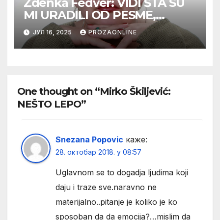
Zdenka Feđver: VIDI ŠTA SU
MI URADILI OD PESME,
MAMA*
ЈУЛ 16, 2025
PROZAONLINE
One thought on “Mirko Škiljević:
NEŠTO LEPO”
Snezana Popovic
каже:
28. октобар 2018. у 08:57
Uglavnom se to dogadja ljudima koji
daju i traze sve.naravno ne
materijalno..pitanje je koliko je ko
sposoban da da emocija?…mislim da