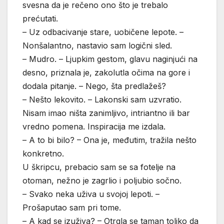
svesna da je rečeno ono što je trebalo
prećutati.
– Uz odbacivanje stare, uobičene lepote. –
Nonšalantno, nastavio sam logični sled.
– Mudro. – Ljupkim gestom, glavu naginjući na
desno, priznala je, zakolutla očima na gore i
dodala pitanje. – Nego, šta predlažeš?
– Nešto lekovito. – Lakonski sam uzvratio.
Nisam imao ništa zanimljivo, intriantno ili bar
vredno pomena. Inspiracija me izdala.
– A to bi bilo? – Ona je, međutim, tražila nešto
konkretno.
U škripcu, prebacio sam se sa fotelje na
otoman, nežno je zagrlio i poljubio sočno.
– Svako neka uživa u svojoj lepoti. –
Prošaputao sam pri tome.
– A kad se izuživa? – Otrgla se taman toliko da