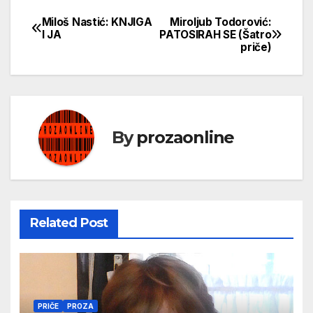
Miloš Nastić: KNJIGA
Miroljub Todorović:
Кретање
I JA
PATOSIRAH SE (Šatro
priče)
чланка
By
prozaonline
Related Post
PRIČE
PROZA