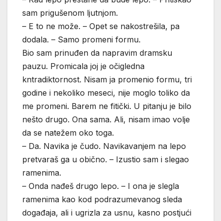
sam prigušenom ljutnjom.
– E to ne može. – Opet se nakostrešila, pa
dodala. – Samo promeni formu.
Bio sam prinuđen da napravim dramsku
pauzu. Promicala joj je očigledna
kntradiktornost. Nisam ja promenio formu, tri
godine i nekoliko meseci, nije moglo toliko da
me promeni. Barem ne fitički. U pitanju je bilo
nešto drugo. Ona sama. Ali, nisam imao volje
da se natežem oko toga.
– Da. Navika je čudo. Navikavanjem na lepo
pretvaraš ga u obično. – Izustio sam i slegao
ramenima.
– Onda nađeš drugo lepo. – I ona je slegla
ramenima kao kod podrazumevanog sleda
događaja, ali i ugrizla za usnu, kasno postjući