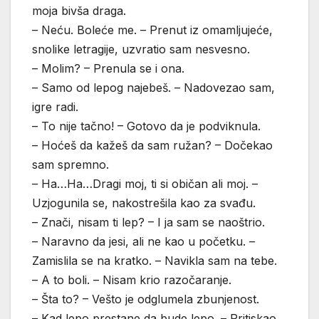
moja bivša draga.
– Neću. Boleće me. – Prenut iz omamljujeće,
snolike letragije, uzvratio sam nesvesno.
– Molim? – Prenula se i ona.
– Samo od lepog najebeš. – Nadovezao sam,
igre radi.
– To nije tačno! – Gotovo da je podviknula.
– Hoćeš da kažeš da sam ružan? – Dočekao
sam spremno.
– Ha…Ha…Dragi moj, ti si običan ali moj. –
Uzjogunila se, nakostrešila kao za svađu.
– Znači, nisam ti lep? – I ja sam se naoštrio.
– Naravno da jesi, ali ne kao u početku. –
Zamislila se na kratko. – Navikla sam na tebe.
– A to boli. – Nisam krio razočaranje.
– Šta to? – Vešto je odglumela zbunjenost.
– Kad lepo prestane da bude lepo. – Pritiskao