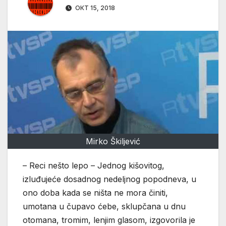
ОКТ 15, 2018
Mirko Škiljević
– Reci nešto lepo – Jednog kišovitog,
izluđujeće dosadnog nedeljnog popodneva, u
ono doba kada se ništa ne mora činiti,
umotana u čupavo ćebe, sklupčana u dnu
otomana, tromim, lenjim glasom, izgovorila je