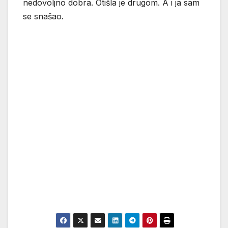
nedovoljno dobra. Otišla je drugom. A i ja sam
se snašao.