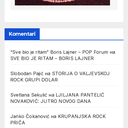
Komentari
“Sve bio je ritam” Boris Lajner – POP Forum
на
SVE BIO JE RITAM – BORIS LAJNER
Slobodan Pajić
на
STORIJA O VALJEVSKOJ
ROCK GRUPI DOLAR
Svetlana Sekulić
на
LJILJANA PANTELIĆ
NOVAKOVIĆ: JUTRO NOVOG DANA
Janko Čokanović
на
KRUPANJSKA ROCK
PRIČA