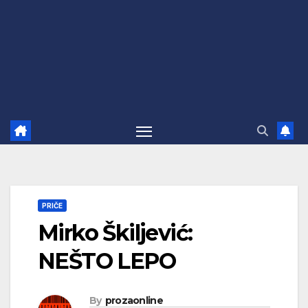
PRIČE
Mirko Škiljević:
NEŠTO LEPO
By
prozaonline