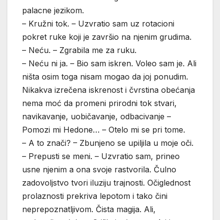
palacne jezikom.
– Kružni tok. – Uzvratio sam uz rotacioni
pokret ruke koji je završio na njenim grudima.
– Neću. – Zgrabila me za ruku.
– Neću ni ja. – Bio sam iskren. Voleo sam je. Ali
ništa osim toga nisam mogao da joj ponudim.
Nikakva izrečena iskrenost i čvrstina obećanja
nema moć da promeni prirodni tok stvari,
navikavanje, uobičavanje, odbacivanje –
Pomozi mi Hedone… – Otelo mi se pri tome.
– A to znači? – Zbunjeno se upiljila u moje oči.
– Prepusti se meni. – Uzvratio sam, prineo
usne njenim a ona svoje rastvorila. Čulno
zadovoljstvo tvori iluziju trajnosti. Očiglednost
prolaznosti prekriva lepotom i tako čini
neprepoznatljivom. Čista magija. Ali,