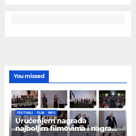
You missed
FESTIVALI
FILM
INFO
Uručenjem nagrada
najboljim filmovima i nagrade
„Aleksandar Lifka“ Radošu