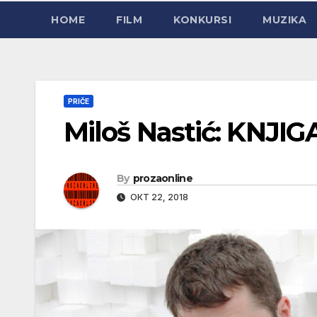
HOME
FILM
KONKURSI
MUZIKA
PRIČE
Miloš Nastić: KNJIGA
By
prozaonline
ОКТ 22, 2018