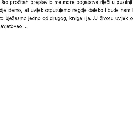
to pročitah preplavilo me more bogatstva riječi u pustinji 
e idemo, ali uvijek otputujemo negdje daleko i bude nam l
, što bježasmo jedno od drugog, knjiga i ja…U životu uvijek 
 savjetovao …