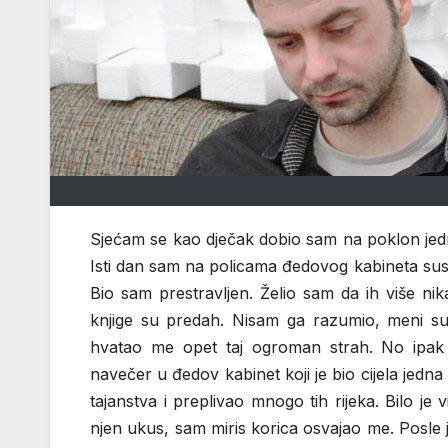
Sjećam se kao dječak dobio sam na poklon jednu
Isti dan sam na policama đedovog kabineta susr
Bio sam prestravljen. Želio sam da ih više ni
knjige su predah. Nisam ga razumio, meni su l
hvatao me opet taj ogroman strah. No ipak b
navečer u đedov kabinet koji je bio cijela jedna
tajanstva i preplivao mnogo tih rijeka. Bilo j
njen ukus, sam miris korica osvajao me. Posle je