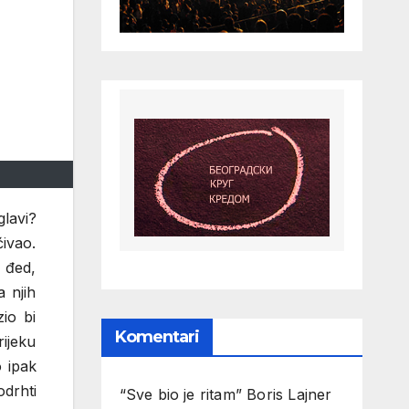
glavi?
ćivao.
e đed,
 njih
io bi
Komentari
rijeku
o ipak
odrhti
“Sve bio je ritam” Boris Lajner