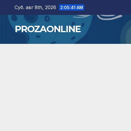
Skip
Суб. авг 8th, 2026
2:05:42 AM
to
content
PROZAONLINE