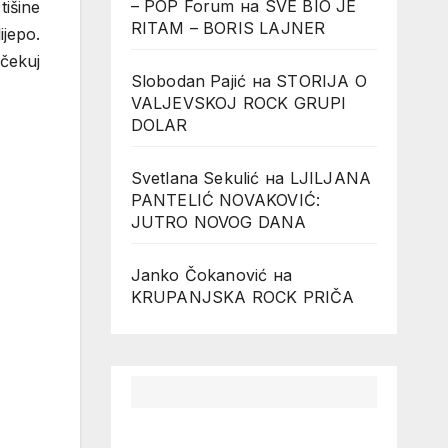
– POP Forum
на
SVE BIO JE
tišine
RITAM – BORIS LAJNER
ijepo.
očekuj
Slobodan Pajić
на
STORIJA O
VALJEVSKOJ ROCK GRUPI
DOLAR
Svetlana Sekulić
на
LJILJANA
PANTELIĆ NOVAKOVIĆ:
JUTRO NOVOG DANA
Janko Čokanović
на
KRUPANJSKA ROCK PRIČA