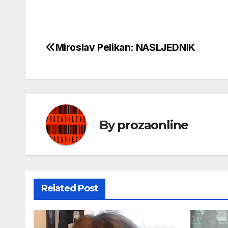
Miroslav Pelikan: NASLJEDNIK
Кретање
чланка
By
prozaonline
Related Post