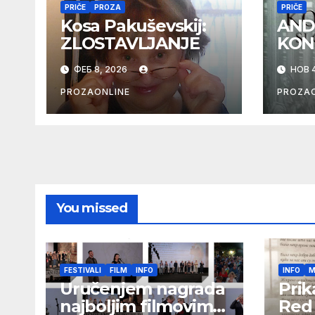
PRIČE
PROZA
PRIČE
Kosa Pakuševskij:
AND
ZLOSTAVLJANJE
KON
ФЕБ 8, 2026
НОВ 4
PROZAONLINE
PROZAO
You missed
FESTIVALI
FILM
INFO
INFO
M
Uručenjem nagrada
Prik
najboljim filmovima
Red