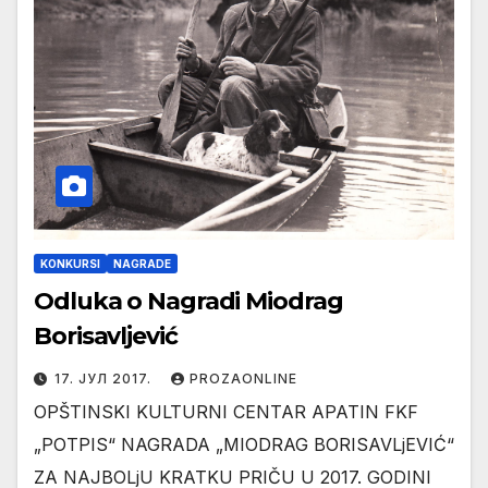
KONKURSI
NAGRADE
Odluka o Nagradi Miodrag
Borisavljević
17. ЈУЛ 2017.
PROZAONLINE
OPŠTINSKI KULTURNI CENTAR APATIN FKF
„POTPIS“ NAGRADA „MIODRAG BORISAVLjEVIĆ“
ZA NAJBOLjU KRATKU PRIČU U 2017. GODINI