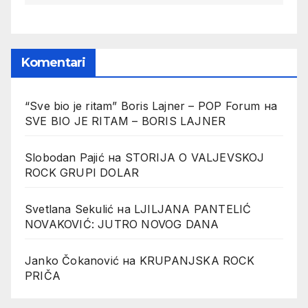
Komentari
“Sve bio je ritam” Boris Lajner – POP Forum
на
SVE BIO JE RITAM – BORIS LAJNER
Slobodan Pajić
на
STORIJA O VALJEVSKOJ
ROCK GRUPI DOLAR
Svetlana Sekulić
на
LJILJANA PANTELIĆ
NOVAKOVIĆ: JUTRO NOVOG DANA
Janko Čokanović
на
KRUPANJSKA ROCK
PRIČA