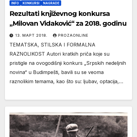
INFO
KONKURSI
NAGRADE
Rezultati književnog konkursa
„Milovan Vidaković“ za 2018. godinu
13. МАРТ 2018.
PROZAONLINE
TEMATSKA, STILSKA I FORMALNA
RAZNOLIKOST Autori kratkih priča koje su
pristigle na ovogodišnji konkurs „Srpskih nedeljnih
novina“ u Budimpešti, bavili su se veoma
raznolikim temama, kao što su: ljubav, optacija,…