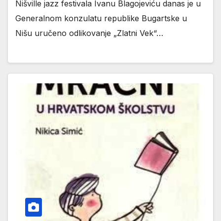
Nišville jazz festivala Ivanu Blagojeviću danas je u
Generalnom konzulatu republike Bugartske u
Nišu uručeno odlikovanje „Zlatni Vek“…