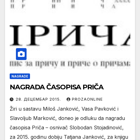
NAGRADE
NAGRADA ČASOPISA PRIČA
28. ДЕЦЕМБАР 2015.
PROZAONLINE
Žiri u sastavu Miloš Janković, Vasa Pavković i
Slavoljub Marković, doneo je odluku da nagradu
časopisa Priča – osnivač Slobodan Stojadinović,
za 2015. godinu dobiju Tatjana Janković, za knjigu