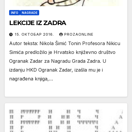
INFO
NAGRADE
LEKCIJE IZ ZADRA
15. ОКТОБАР 2016.
PROZAONLINE
Autor teksta: Nikola Šimić Tonin Profesora Nikicu
Simića predložilo je Hrvatsko književno društvo
Ogranak Zadar za Nagradu Grada Zadra. U
izdanju HKD Ogranak Zadar, izašla mu je i
nagrađena knjiga,…