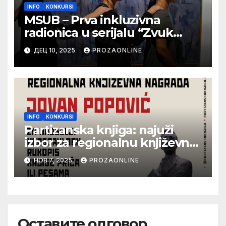
INFO
KONKURSI
MSUB – Prva inkluzivna
radionica u serijalu “Zvuk
vidljivog” u Muzeju
ДЕЦ 10, 2025
PROZAONLINE
savremene umetnosti
INFO
KONKURSI
Partizanska knjiga: najuži
izbor za regionalnu književnu
nagradu Jovan Popović
НОВ 7, 2025
PROZAONLINE
Оставите одговор