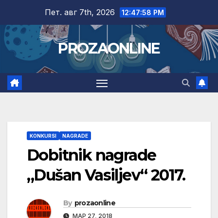
Skip
Пет. авг 7th, 2026
12:47:59 PM
to
content
PROZAONLINE
KONKURSI
NAGRADE
Dobitnik nagrade
„Dušan Vasiljev“ 2017.
By
prozaonline
МАР 27, 2018