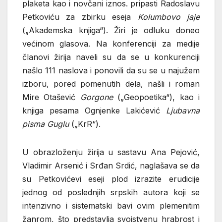
plaketa kao i novčani iznos. pripasti Radoslavu
Petkoviću za zbirku eseja
Kolumbovo jaje
(„Akademska knjiga“). Žiri je odluku doneo
većinom glasova. Na konferenciji za medije
članovi žirija naveli su da se u konkurenciji
našlo 111 naslova i ponovili da su se u najužem
izboru, pored pomenutih dela, našli i roman
Mire Otašević
Gorgone
(„Geopoetika“), kao i
knjiga pesama Ognjenke Lakićević
Ljubavna
pisma Guglu
(„KrR“).
U obrazloženju žirija u sastavu Ana Pejović,
Vladimir Arsenić i Srđan Srdić, naglašava se da
su Petkovićevi eseji plod izrazite erudicije
jednog od poslednjih srpskih autora koji se
intenzivno i sistematski bavi ovim plemenitim
žanrom, što predstavlja svojstvenu hrabrost i