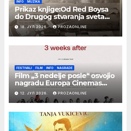
INFO
MUZIKA
Prikaz knjige:Od Red Boysa
do Drugog stvaranja sveta
(bilo neko vreme pošteno)
18. ЈУЛ 2026.
PROZAONLINE
(autor- Zlatomira Sremca,
Botoš 2022. godine,
samizdat)
FESTIVALI
FILM
INFO
NAGRADE
Film „3 nedelje posle“ osvojio
nagradu Europa Cinemas
Label na Filmskom festivalu
12. ЈУЛ 2026.
PROZAONLINE
u Karlovim Varima