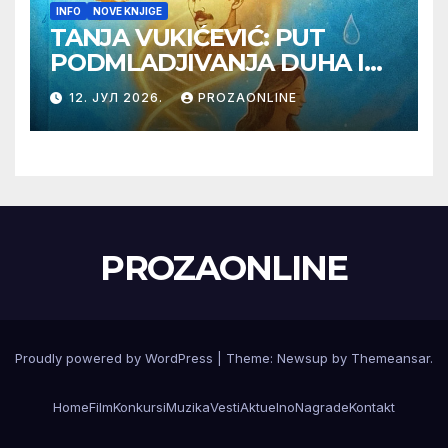
INFO
NOVE KNJIGE
TANJA VUKIĆEVIĆ: PUT
PODMLADJIVANJA DUHA I
TELA SA TESLOM
12. ЈУЛ 2026.
PROZAONLINE
PROZAONLINE
Proudly powered by WordPress
|
Theme:
Newsup
by
Themeansar
.
Home
Film
Konkursi
Muzika
Vesti
Aktuelno
Nagrade
Kontakt