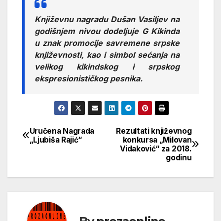
Književnu nagradu
Dušan Vasiljev
na
godišnjem nivou dodeljuje G Kikinda
u znak promocije savremene srpske
književnosti, kao i simbol sećanja na
velikog kikindskog i srpskog
ekspresionističkog pesnika.
Uručena Nagrada
Rezultati književnog
Кретање
„Ljubiša Rajić“
konkursa „Milovan
Vidaković“ za 2018.
чланка
godinu