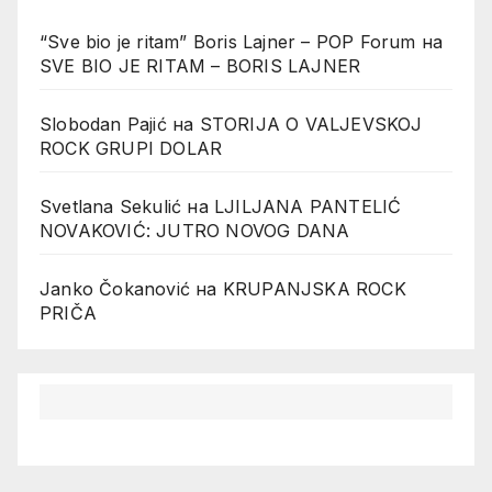
“Sve bio je ritam” Boris Lajner – POP Forum
на
SVE BIO JE RITAM – BORIS LAJNER
Slobodan Pajić
на
STORIJA O VALJEVSKOJ
ROCK GRUPI DOLAR
Svetlana Sekulić
на
LJILJANA PANTELIĆ
NOVAKOVIĆ: JUTRO NOVOG DANA
Janko Čokanović
на
KRUPANJSKA ROCK
PRIČA