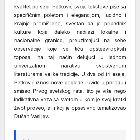
kvalitet po sebi. Petković svoje tekstove piše sa
specifičnim poletom i elegancijom, lucidno i
krajnje promišljeno, svestan da je pripadnik
kulture koja daleko nadilazi lokalne i
nacionalne granice, preuzimajući na sebe
opservacije koje se tiču opšteevropksih
toposa, na taj način delujući u jednom
univerzalnom narativu, svojstvenom
literaturama velike tradicije. U dva od tri eseja,
Petković iznosi nove poglede i uvide u prirodu i
smisao Prvog svetskog rata, što je više nego
indikativna veza sa svetom u kom je svoj kratki
život proveo, ali i koji je opsesivno tematizovao
Dušan Vasiljev.