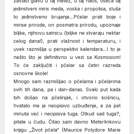
zavlači glavu u taj metež, u taj haos, oseća taj
jedinstveni miris meda, voska i propolisa, sluša
to jedinstveno brujanje…Pčelar prati boje i
mirise prirode, on posmatra prirodu, upoznaje
biljke, njihovu satnicu (biljke ne stvaraju nektar
celog dana!), prati vlažnost i temperaturu, i
uvek razmišlja u perspektivi kalendara…I to je
nešto što je definitivno u vezi sa Kosmosom!
To će zaključiti i pčelar sa četiri razreda
osnovne škole!
Mnogo sam razmišljao o pčelama i pčelarima
svih tih dana, pa i dan-danas. Svaki put kada
bih došao na pčelinjak, i otvorio košnicu,
hvatalo me je neopisivo uzbuđenje, a za pet
minuta već i neopisiva tuga. Otkud sad tuga?,
pitate u čudu. Čitao sam davno Meterlinkovu
knjigu „Život pčela“ (Maurice Polydore Marie