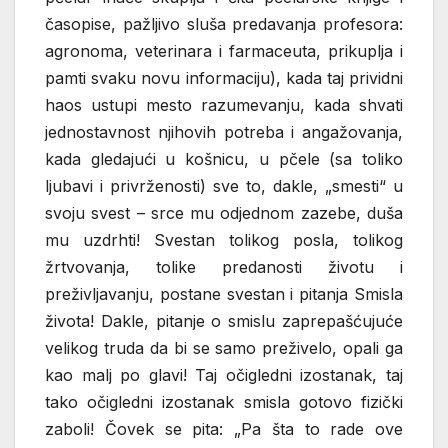
časopise, pažljivo sluša predavanja profesora:
agronoma, veterinara i farmaceuta, prikuplja i
pamti svaku novu informaciju), kada taj prividni
haos ustupi mesto razumevanju, kada shvati
jednostavnost njihovih potreba i angažovanja,
kada gledajući u košnicu, u pčele (sa toliko
ljubavi i privrženosti) sve to, dakle, „smesti“ u
svoju svest – srce mu odjednom zazebe, duša
mu uzdrhti! Svestan tolikog posla, tolikog
žrtvovanja, tolike predanosti životu i
preživljavanju, postane svestan i pitanja Smisla
života! Dakle, pitanje o smislu zaprepašćujuće
velikog truda da bi se samo preživelo, opali ga
kao malj po glavi! Taj očigledni izostanak, taj
tako očigledni izostanak smisla gotovo fizički
zaboli! Čovek se pita: „Pa šta to rade ove