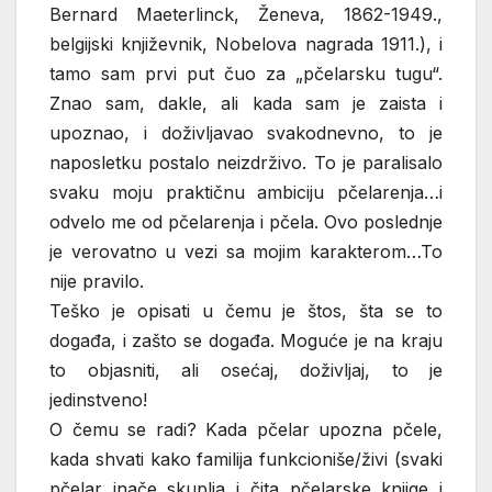
Bernard Maeterlinck, Ženeva, 1862-1949.,
belgijski književnik, Nobelova nagrada 1911.), i
tamo sam prvi put čuo za „pčelarsku tugu“.
Znao sam, dakle, ali kada sam je zaista i
upoznao, i doživljavao svakodnevno, to je
naposletku postalo neizdrživo. To je paralisalo
svaku moju praktičnu ambiciju pčelarenja…i
odvelo me od pčelarenja i pčela. Ovo poslednje
je verovatno u vezi sa mojim karakterom…To
nije pravilo.
Teško je opisati u čemu je štos, šta se to
događa, i zašto se događa. Moguće je na kraju
to objasniti, ali osećaj, doživljaj, to je
jedinstveno!
O čemu se radi? Kada pčelar upozna pčele,
kada shvati kako familija funkcioniše/živi (svaki
pčelar inače skuplja i čita pčelarske knjige i