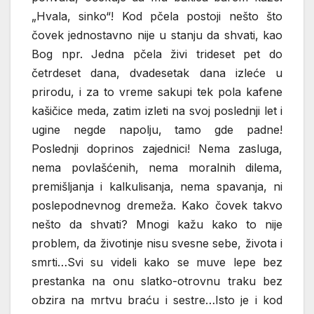
„Hvala, sinko“! Kod pčela postoji nešto što
čovek jednostavno nije u stanju da shvati, kao
Bog npr. Jedna pčela živi trideset pet do
četrdeset dana, dvadesetak dana izleće u
prirodu, i za to vreme sakupi tek pola kafene
kašičice meda, zatim izleti na svoj poslednji let i
ugine negde napolju, tamo gde padne!
Poslednji doprinos zajednici! Nema zasluga,
nema povlašćenih, nema moralnih dilema,
premišljanja i kalkulisanja, nema spavanja, ni
poslepodnevnog dremeža. Kako čovek takvo
nešto da shvati? Mnogi kažu kako to nije
problem, da životinje nisu svesne sebe, života i
smrti…Svi su videli kako se muve lepe bez
prestanka na onu slatko-otrovnu traku bez
obzira na mrtvu braću i sestre…Isto je i kod