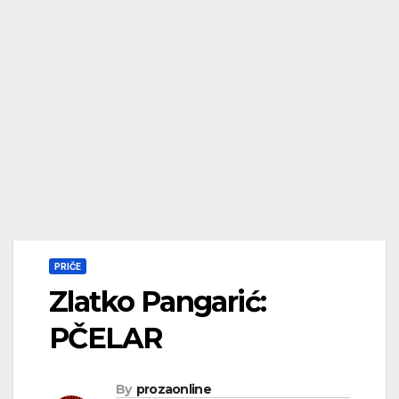
PRIČE
Zlatko Pangarić:
PČELAR
By
prozaonline