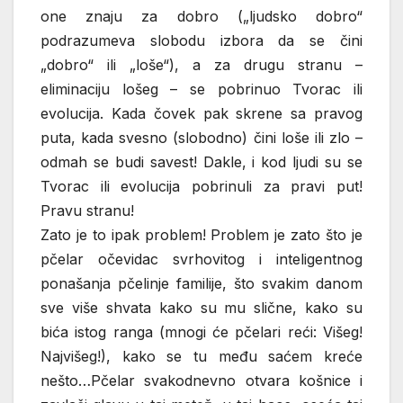
one znaju za dobro („ljudsko dobro“
podrazumeva slobodu izbora da se čini
„dobro“ ili „loše“), a za drugu stranu –
eliminaciju lošeg – se pobrinuo Tvorac ili
evolucija. Kada čovek pak skrene sa pravog
puta, kada svesno (slobodno) čini loše ili zlo –
odmah se budi savest! Dakle, i kod ljudi su se
Tvorac ili evolucija pobrinuli za pravi put!
Pravu stranu!
Zato je to ipak problem! Problem je zato što je
pčelar očevidac svrhovitog i inteligentnog
ponašanja pčelinje familije, što svakim danom
sve više shvata kako su mu slične, kako su
bića istog ranga (mnogi će pčelari reći: Višeg!
Najvišeg!), kako se tu među saćem kreće
nešto…Pčelar svakodnevno otvara košnice i