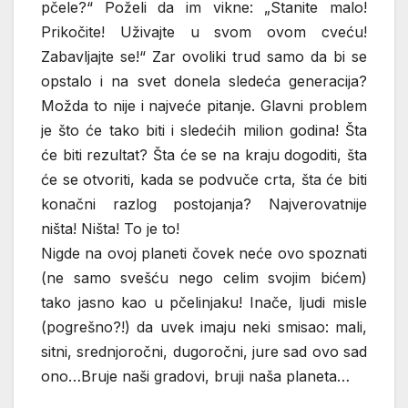
pčele?“ Poželi da im vikne: „Stanite malo!
Prikočite! Uživajte u svom ovom cveću!
Zabavljajte se!“ Zar ovoliki trud samo da bi se
opstalo i na svet donela sledeća generacija?
Možda to nije i najveće pitanje. Glavni problem
je što će tako biti i sledećih milion godina! Šta
će biti rezultat? Šta će se na kraju dogoditi, šta
će se otvoriti, kada se podvuče crta, šta će biti
konačni razlog postojanja? Najverovatnije
ništa! Ništa! To je to!
Nigde na ovoj planeti čovek neće ovo spoznati
(ne samo svešću nego celim svojim bićem)
tako jasno kao u pčelinjaku! Inače, ljudi misle
(pogrešno?!) da uvek imaju neki smisao: mali,
sitni, srednjoročni, dugoročni, jure sad ovo sad
ono…Bruje naši gradovi, bruji naša planeta…