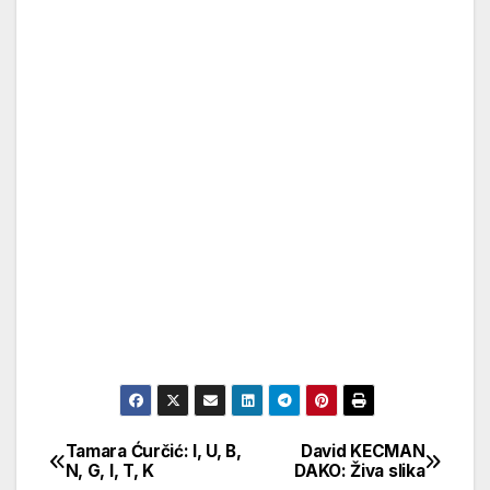
Tamara Ćurčić: I, U, B,
David KECMAN
Кретање
N, G, I, T, K
DAKO: Živa slika