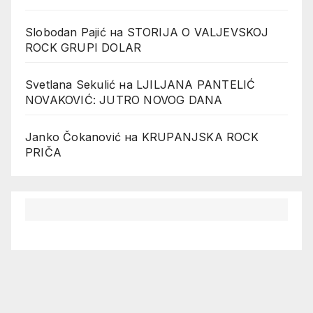
Slobodan Pajić
на
STORIJA O VALJEVSKOJ
ROCK GRUPI DOLAR
Svetlana Sekulić
на
LJILJANA PANTELIĆ
NOVAKOVIĆ: JUTRO NOVOG DANA
Janko Čokanović
на
KRUPANJSKA ROCK
PRIČA