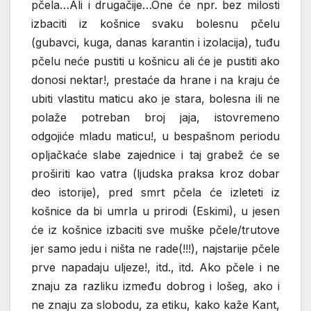
pčela…Ali i drugačije…One će npr. bez milosti
izbaciti iz košnice svaku bolesnu pčelu
(gubavci, kuga, danas karantin i izolacija), tuđu
pčelu neće pustiti u košnicu ali će je pustiti ako
donosi nektar!, prestaće da hrane i na kraju će
ubiti vlastitu maticu ako je stara, bolesna ili ne
polaže potreban broj jaja, istovremeno
odgojiće mladu maticu!, u bespašnom periodu
opljačkaće slabe zajednice i taj grabež će se
proširiti kao vatra (ljudska praksa kroz dobar
deo istorije), pred smrt pčela će izleteti iz
košnice da bi umrla u prirodi (Eskimi), u jesen
će iz košnice izbaciti sve muške pčele/trutove
jer samo jedu i ništa ne rade(!!!), najstarije pčele
prve napadaju uljeze!, itd., itd. Ako pčele i ne
znaju za razliku između dobrog i lošeg, ako i
ne znaju za slobodu, za etiku, kako kaže Kant,