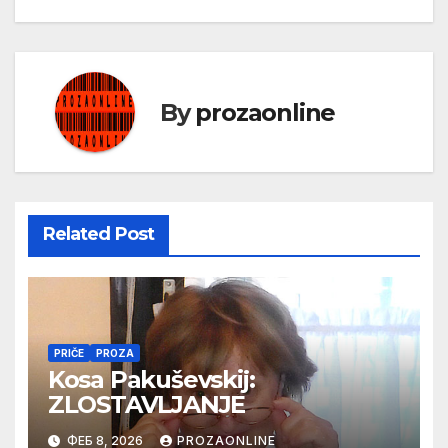
чланка
By
prozaonline
Related Post
PRIČE
PROZA
Kosa Pakuševskij:
ZLOSTAVLJANJE
ФЕБ 8, 2026
PROZAONLINE