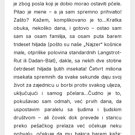
je zbog posla koji je dobio morao ostaviti pčele.
Pitao je mene – a ja sam spremno prihvatio!
Zašto? Kažem, komplikovano je to…Kratka
obuka, nekoliko dana, i gotovo – ostao sam
sam sa osam familija, sa osam puta barem
trideset hiljada (pošto su naše „Najzer“ košnice
male, otprilike polovina standardnih Langstrot-
Rut ili Dadan-Blat), dakle, sa nekih dve stotine
četrdeset hiljada ljutih insekata! Četvrt miliona
insekata spremnih da svake sekunde daju svoj
život za zajednicu u borbi protiv svakog uljeza,
uključujući i samog pčelara…Čudno je to,
pokušavao sam odmah, već prvih dana, da
uspostavim paralelu sa ljudima i ljudskim
društvom – ali čovek dok prevede i staricu
preko pešačkog prelaza već očekuje neku
pohvalu, očekuje da mu bakica barem kaže: