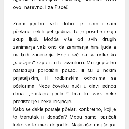
ovo, naravno, i za Pisce!)
Znam pčelare vrlo dobro jer sam i sam
pčelario nekih pet godina. To je poseban soj i
skup ljudi. Možda više od svih drugih
zanimanja važi ono da zanimanje bira ljude a
ne ljudi zanimanje. Hoću reći da se retko ko
„slučajno“ zaputio u tu avanturu. Mnogi pčelari
nasleđuju porodični posao, ili su u nekim
prijateljskim, ili rodbinskim odnosima sa
pčelarima. Neće čoveku pući u glavi jednog
dana: „Postaću pčelar!“ Ima tu uvek neke
predistorije i neke inicijacije.
Kako se dakle postaje pčelar, konkretno, koji je
to trenutak ili događaj? Mogu samo ispričati
kako se to meni dogodilo. Najkraće: moj šogor