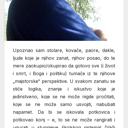
Upoznao sam stolare, kovače, paore, dakle,
ljude koje je njihov zanat, njihov posao, do te
mere zaokupio/okupirao da gotovo sve (i život
i smrt, i Boga i politiku) tumače iz te njihove
„majstorske“ perspektive. U svakom zanatu se
stiče logika, znanje i iskustvo koje je
jedinstveno, koje se ne može nigde pročitati,
koje se ne može samo usvojiti, nabubati
napamet. Da bi se iskovala potkovica i
potkovao konj – e, to se ne može rangirati i
ugurati u stupnjeve školskog sistema! (Važi