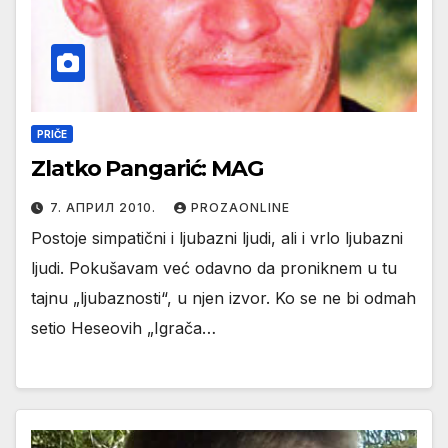
PRIČE
Zlatko Pangarić: MAG
7. АПРИЛ 2010.
PROZAONLINE
Postoje simpatični i ljubazni ljudi, ali i vrlo ljubazni
ljudi. Pokušavam već odavno da proniknem u tu
tajnu „ljubaznosti“, u njen izvor. Ko se ne bi odmah
setio Heseovih „Igrača…