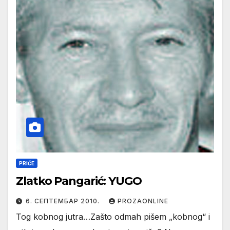
PRIČE
Zlatko Pangarić: YUGO
6. СЕПТЕМБАР 2010.
PROZAONLINE
Tog kobnog jutra…Zašto odmah pišem „kobnog“ i