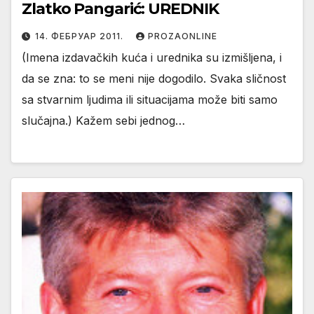
Zlatko Pangarić: UREDNIK
14. ФЕБРУАР 2011.
PROZAONLINE
(Imena izdavačkih kuća i urednika su izmišljena, i
da se zna: to se meni nije dogodilo. Svaka sličnost
sa stvarnim ljudima ili situacijama može biti samo
slučajna.) Kažem sebi jednog…