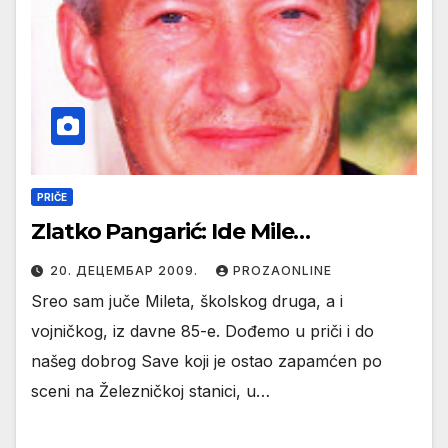
PRIČE
Zlatko Pangarić: Ide Mile…
20. ДЕЦЕМБАР 2009.
PROZAONLINE
Sreo sam juče Mileta, školskog druga, a i
vojničkog, iz davne 85-e. Dođemo u priči i do
našeg dobrog Save koji je ostao zapamćen po
sceni na Železničkoj stanici, u…