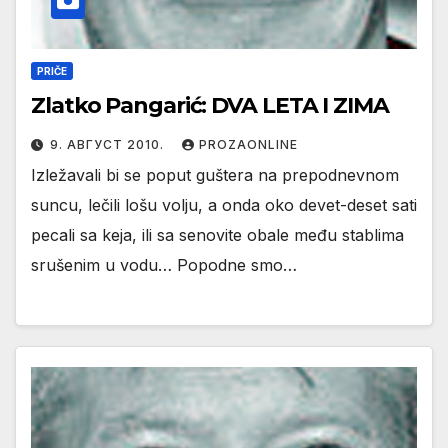
PRIČE
Zlatko Pangarić: DVA LETA I ZIMA
9. АВГУСТ 2010.
PROZAONLINE
Izležavali bi se poput guštera na prepodnevnom
suncu, lečili lošu volju, a onda oko devet-deset sati
pecali sa keja, ili sa senovite obale među stablima
srušenim u vodu… Popodne smo…