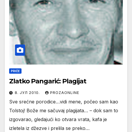
PRIČE
Zlatko Pangarić: Plagijat
8. ЈУЛ 2010.
PROZAONLINE
Sve srećne porodice…vidi mene, počeo sam kao
Tolstoj! Bože me sačuvaj plagijata… – dok sam to
izgovarao, gledajući ko otvara vrata, kafa je
izletela iz džezve i prelila se preko…