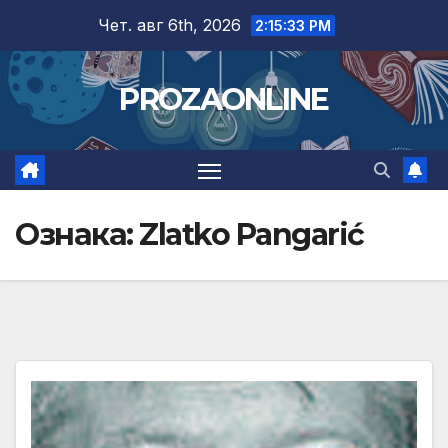
Skip
Чет. авг 6th, 2026
2:15:35 PM
to
content
PROZAONLINE
Ознака:
Zlatko Pangarić