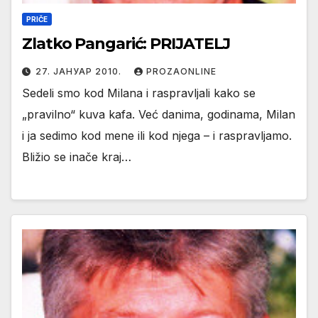
PRIČE
Zlatko Pangarić: PRIJATELJ
27. ЈАНУАР 2010.
PROZAONLINE
Sedeli smo kod Milana i raspravljali kako se
„pravilno“ kuva kafa. Već danima, godinama, Milan
i ja sedimo kod mene ili kod njega – i raspravljamo.
Bližio se inače kraj…