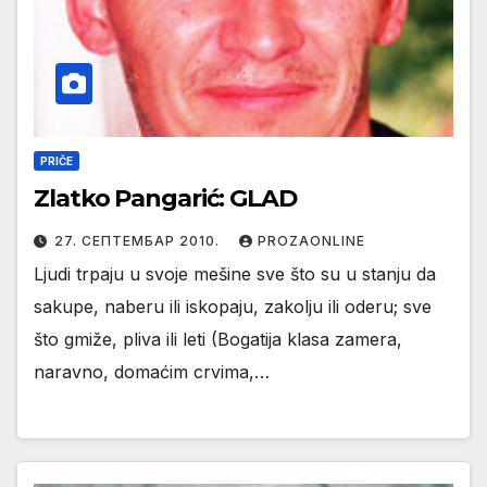
PRIČE
Zlatko Pangarić: GLAD
27. СЕПТЕМБАР 2010.
PROZAONLINE
Ljudi trpaju u svoje mešine sve što su u stanju da
sakupe, naberu ili iskopaju, zakolju ili oderu; sve
što gmiže, pliva ili leti (Bogatija klasa zamera,
naravno, domaćim crvima,…