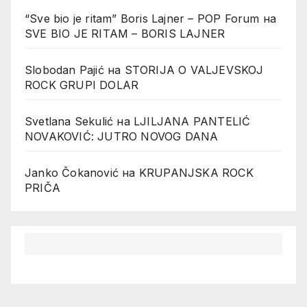
“Sve bio je ritam” Boris Lajner – POP Forum
на
SVE BIO JE RITAM – BORIS LAJNER
Slobodan Pajić
на
STORIJA O VALJEVSKOJ
ROCK GRUPI DOLAR
Svetlana Sekulić
на
LJILJANA PANTELIĆ
NOVAKOVIĆ: JUTRO NOVOG DANA
Janko Čokanović
на
KRUPANJSKA ROCK
PRIČA