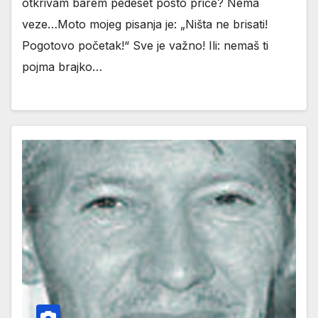
otkrivam barem pedeset posto priče? Nema
veze…Moto mojeg pisanja je: „Ništa ne brisati!
Pogotovo početak!“ Sve je važno! Ili: nemaš ti
pojma brajko…