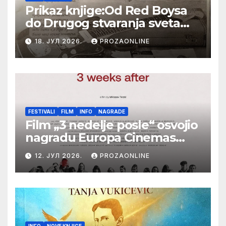
Prikaz knjige:Od Red Boysa
do Drugog stvaranja sveta
(bilo neko vreme pošteno)
18. ЈУЛ 2026.
PROZAONLINE
(autor- Zlatomira Sremca,
Botoš 2022. godine,
samizdat)
FESTIVALI
FILM
INFO
NAGRADE
Film „3 nedelje posle“ osvojio
nagradu Europa Cinemas
Label na Filmskom festivalu
12. ЈУЛ 2026.
PROZAONLINE
u Karlovim Varima