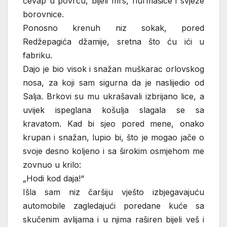
ćevap u povrću, bijeli mrs, hurmašice i svježe
borovnice.
Ponosno krenuh niz sokak, pored
Redžepagića džamije, sretna što ću ići u
fabriku.
Dajo je bio visok i snažan muškarac orlovskog
nosa, za koji sam sigurna da je naslijedio od
Salja. Brkovi su mu ukrašavali izbrijano lice, a
uvijek ispeglana košulja slagala se sa
kravatom. Kad bi sjeo pored mene, onako
krupan i snažan, lupio bi, što je mogao jače o
svoje desno koljeno i sa širokim osmjehom me
zovnuo u krilo:
„Hodi kod daja!“
Išla sam niz čaršiju vješto izbjegavajuću
automobile zagledajući poredane kuće sa
skučenim avlijama i u njima raširen bijeli veš i