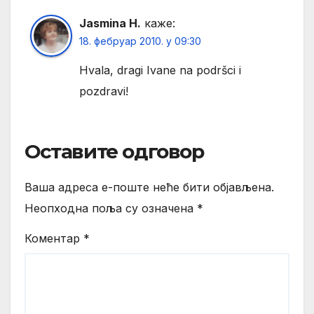
Jasmina H.
каже:
18. фебруар 2010. у 09:30
Hvala, dragi Ivane na podršci i
pozdravi!
Оставите одговор
Ваша адреса е-поште неће бити објављена.
Неопходна поља су означена
*
Коментар
*