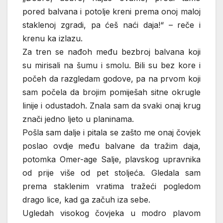
pored balvana i potolje kreni prema onoj maloj
staklenoj zgradi, pa ćeš naći daja!“ – reče i
krenu ka izlazu.
Za tren se nađoh među bezbroj balvana koji
su mirisali na šumu i smolu. Bili su bez kore i
počeh da razgledam godove, pa na prvom koji
sam počela da brojim pomiješah sitne okrugle
linije i odustadoh. Znala sam da svaki onaj krug
znači jedno ljeto u planinama.
Pošla sam dalje i pitala se zašto me onaj čovjek
poslao ovdje među balvane da tražim daja,
potomka Omer-age Salje, plavskog upravnika
od prije više od pet stoljeća. Gledala sam
prema staklenim vratima tražeći pogledom
drago lice, kad ga začuh iza sebe.
Ugledah visokog čovjeka u modro plavom