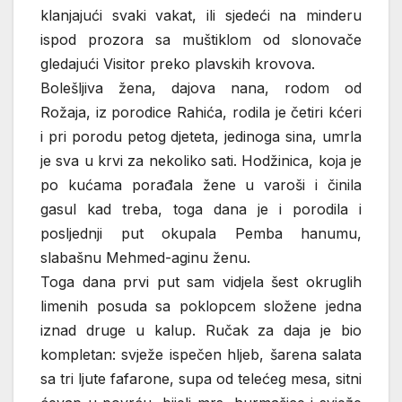
klanjajući svaki vakat, ili sjedeći na minderu
ispod prozora sa muštiklom od slonovače
gledajući Visitor preko plavskih krovova.
Bolešljiva žena, dajova nana, rodom od
Rožaja, iz porodice Rahića, rodila je četiri kćeri
i pri porodu petog djeteta, jedinoga sina, umrla
je sva u krvi za nekoliko sati. Hodžinica, koja je
po kućama porađala žene u varoši i činila
gasul kad treba, toga dana je i porodila i
posljednji put okupala Pemba hanumu,
slabašnu Mehmed-aginu ženu.
Toga dana prvi put sam vidjela šest okruglih
limenih posuda sa poklopcem složene jedna
iznad druge u kalup. Ručak za daja je bio
kompletan: svježe ispečen hljeb, šarena salata
sa tri ljute fafarone, supa od telećeg mesa, sitni