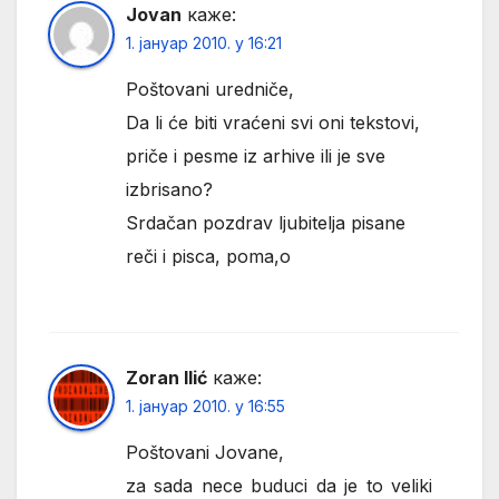
Jovan
каже:
1. јануар 2010. у 16:21
Poštovani uredniče,
Da li će biti vraćeni svi oni tekstovi,
priče i pesme iz arhive ili je sve
izbrisano?
Srdačan pozdrav ljubitelja pisane
reči i pisca, poma,o
Zoran Ilić
каже:
1. јануар 2010. у 16:55
Poštovani Jovane,
za sada nece buduci da je to veliki