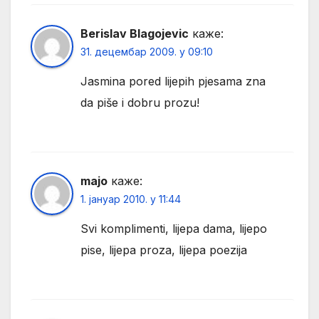
Berislav Blagojevic
каже:
31. децембар 2009. у 09:10
Jasmina pored lijepih pjesama zna
da piše i dobru prozu!
majo
каже:
1. јануар 2010. у 11:44
Svi komplimenti, lijepa dama, lijepo
pise, lijepa proza, lijepa poezija