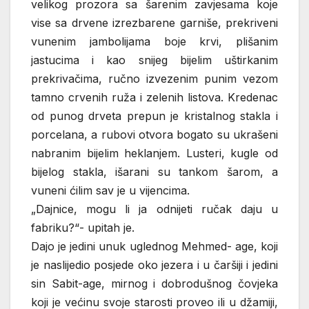
velikog prozora sa šarenim zavjesama koje
vise sa drvene izrezbarene garniše, prekriveni
vunenim jambolijama boje krvi, plišanim
jastucima i kao snijeg bijelim uštirkanim
prekrivačima, ručno izvezenim punim vezom
tamno crvenih ruža i zelenih listova. Kredenac
od punog drveta prepun je kristalnog stakla i
porcelana, a rubovi otvora bogato su ukrašeni
nabranim bijelim heklanjem. Lusteri, kugle od
bijelog stakla, išarani su tankom šarom, a
vuneni ćilim sav je u vijencima.
„Dajnice, mogu li ja odnijeti ručak daju u
fabriku?“- upitah je.
Dajo je jedini unuk uglednog Mehmed- age, koji
je naslijedio posjede oko jezera i u čaršiji i jedini
sin Sabit-age, mirnog i dobrodušnog čovjeka
koji je većinu svoje starosti proveo ili u džamiji,