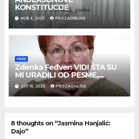
KONSTITUCIJE
НОВ 4, 2025
PROZAONLINE
PRIČE
Zdenka Feđver: VIDI ŠTA SU
MI URADILI OD PESME,
MAMA*
ЈУЛ 16, 2025
PROZAONLINE
8 thoughts on “Jasmina Hanjalić:
Dajo”