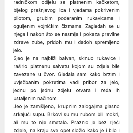
radničkom odijelu sa platnenim kačketom,
bijelog prašnjavog lica i vjeđama pokrivenim
pilotom, grubim poderanim rukavicama i
oguljenim vojničkim čizmama. Zagledah se u
njega i nakon što se nasmija i pokaza pravilne
zdrave zube, priđoh mu i dadoh spremljeno
jelo.
Sjeo je na najbliži balvan, skinuo rukavice i
raširio platnenu salvetu kojom su zdjele bile
zavezane u čvor. Gledala sam kako brzim i
uvježbanim pokretima vadi pribor za jelo,
jednu po jednu zdjelu otvara i reda ih
ustaljenim načinom.
Jeo je zamišljeno, krupnim zalogajima glasno
srkajući supu. Brkovi su mu rubom bili mokri,
ali mu to nije smetalo. Praznio je bez riječi
zdjele, na kraju sve opet složio kako je i bilo i