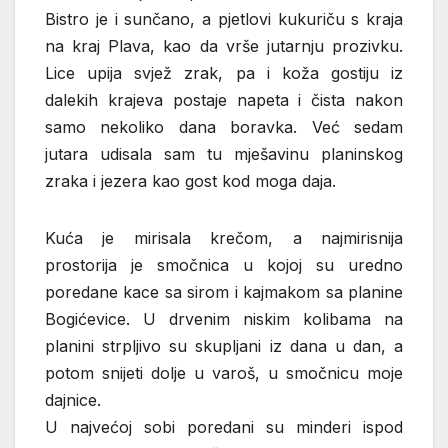
Bistro je i sunčano, a pjetlovi kukuriču s kraja
na kraj Plava, kao da vrše jutarnju prozivku.
Lice upija svjež zrak, pa i koža gostiju iz
dalekih krajeva postaje napeta i čista nakon
samo nekoliko dana boravka. Već sedam
jutara udisala sam tu mješavinu planinskog
zraka i jezera kao gost kod moga daja.
Kuća je mirisala krečom, a najmirisnija
prostorija je smočnica u kojoj su uredno
poredane kace sa sirom i kajmakom sa planine
Bogićevice. U drvenim niskim kolibama na
planini strpljivo su skupljani iz dana u dan, a
potom snijeti dolje u varoš, u smočnicu moje
dajnice.
U najvećoj sobi poredani su minderi ispod