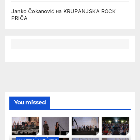
Janko Čokanović
на
KRUPANJSKA ROCK
PRIČA
You missed
FESTIVALI
FILM
INFO