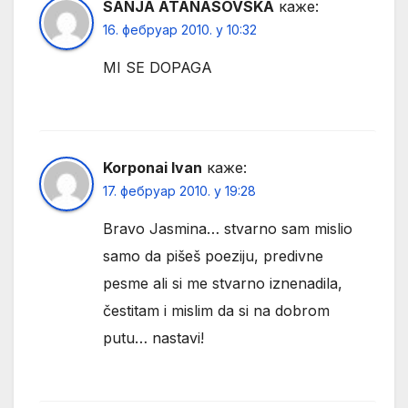
SANJA ATANASOVSKA
каже:
16. фебруар 2010. у 10:32
MI SE DOPAGA
Korponai Ivan
каже:
17. фебруар 2010. у 19:28
Bravo Jasmina… stvarno sam mislio
samo da pišeš poeziju, predivne
pesme ali si me stvarno iznenadila,
čestitam i mislim da si na dobrom
putu… nastavi!