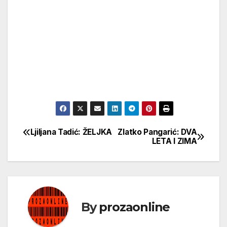
Ljiljana Tadić: ŽELJKA
Zlatko Pangarić: DVA
Кретање
LETA I ZIMA
чланка
By
prozaonline