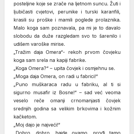
posteljine koje se zrače na ljetnom suncu. Žuti i
ljubičasti cvjetovi, perunike i turski karanfili,
krasili su proške i mamili poglede prolaznika.
Malo koga sam poznavala, pa mi je to davalo
slobodu da duže razgledam svo to šarenilo i
udišem varoške mirise.
„Tražim daja Omera“- rekoh prvom čovjeku
koga sam srela na kapiji fabrike.
„Koga Omera?“ – upita čovjek i osmjehnu se.
„Moga daja Omera, on radi u fabrici!“
„Puno muškaraca radu u fabriku, al ti si
sigurno musafir iz Bosne!“ – sad već veoma
veselo reče omanji crnomanjasti čovjek
srednjih godina sa velikim brkovima i kožnim
kačketom.
„Moj dajo je najveći!“
„Dobro, dobro, hajde ovamo, prođi tamo