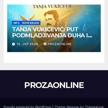
INFO
NOVE KNJIGE
TANJA VUKIĆEVIĆ: PUT
PODMLADJIVANJA DUHA I
TELA SA TESLOM
12. ЈУЛ 2026.
PROZAONLINE
PROZAONLINE
Proudly powered by WordPress
|
Theme:
Newsup
by
Themeansar
.