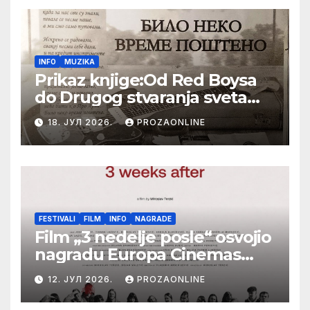
INFO
MUZIKA
Prikaz knjige:Od Red Boysa
do Drugog stvaranja sveta
(bilo neko vreme pošteno)
18. ЈУЛ 2026.
PROZAONLINE
(autor- Zlatomira Sremca,
Botoš 2022. godine,
samizdat)
FESTIVALI
FILM
INFO
NAGRADE
Film „3 nedelje posle“ osvojio
nagradu Europa Cinemas
Label na Filmskom festivalu
12. ЈУЛ 2026.
PROZAONLINE
u Karlovim Varima