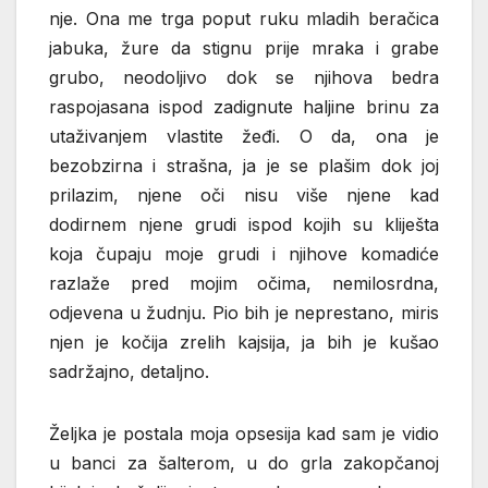
nje. Ona me trga poput ruku mladih beračica
jabuka, žure da stignu prije mraka i grabe
grubo, neodoljivo dok se njihova bedra
raspojasana ispod zadignute haljine brinu za
utaživanjem vlastite žeđi. O da, ona je
bezobzirna i strašna, ja je se plašim dok joj
prilazim, njene oči nisu više njene kad
dodirnem njene grudi ispod kojih su kliješta
koja čupaju moje grudi i njihove komadiće
razlaže pred mojim očima, nemilosrdna,
odjevena u žudnju. Pio bih je neprestano, miris
njen je kočija zrelih kajsija, ja bih je kušao
sadržajno, detaljno.
Željka je postala moja opsesija kad sam je vidio
u banci za šalterom, u do grla zakopčanoj