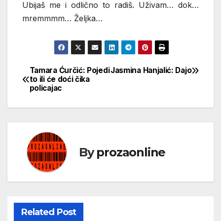
Ubijaš me i odlično to radiš. Uživam… dok…
mremmmm… Željka…
Tamara Ćurčić: Pojedi
Jasmina Hanjalić: Dajo
Кретање
to ili će doći čika
policajac
чланка
By
prozaonline
Related Post