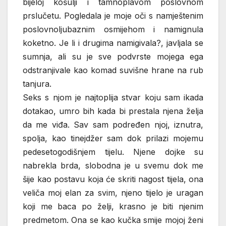
bijeloj košulji i tamnoplavom poslovnom
prslučetu. Pogledala je moje oči s namještenim
poslovnoljubaznim osmijehom i namignula
koketno. Je li i drugima namigivala?, javljala se
sumnja, ali su je sve podvrste mojega ega
odstranjivale kao komad suvišne hrane na rub
tanjura.
Seks s njom je najtoplija stvar koju sam ikada
dotakao, umro bih kada bi prestala njena želja
da me viđa. Sav sam podređen njoj, iznutra,
spolja, kao tinejdžer sam dok prilazi mojemu
pedesetogodišnjem tijelu. Njene dojke su
nabrekla brda, slobodna je u svemu dok me
šije kao postavu koja će skriti nagost tijela, ona
veliča moj elan za svim, njeno tijelo je uragan
koji me baca po želji, krasno je biti njenim
predmetom. Ona se kao kučka smije mojoj ženi