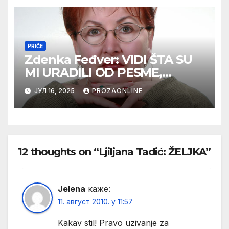
PRIČE
Zdenka Feđver: VIDI ŠTA SU
MI URADILI OD PESME,
MAMA*
ЈУЛ 16, 2025
PROZAONLINE
12 thoughts on “Ljiljana Tadić: ŽELJKA”
Jelena
каже:
11. август 2010. у 11:57
Kakav stil! Pravo uzivanje za