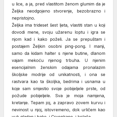
u lice, a ja, pred vlastitom ženom glumim da je
Željka neodgojeno stvorenje, bezobrazno i
nepristojno.
Željka ima trideset šest ljeta, vlastiti stan u koji
dovodi mene, svoju užarenu loptu i igra se
njom kad i kako poželi. Ja se prepuštam i
postajem Željkin osobni ping-pong. I manji,
samo da kidam halter s njene butine, dlanom
vajam mekoću njenog trbuha. U njenim
esencijalnim ženskim odajama pronalazim
školjske modrije od unikatnosti, i ona se
rastvara kao ta školjka, bedrima i usnama u
koje sam smjestio svoje pobijeljele prste, od
požude pobijeljele. Sva je moja namjena,
kretanje. Tepam joj, a zapravo zovem kurvu i
nevinost u njoj, istovremeno, dok urličem kao
vuk gladan i bake, i Crvenkape, i kolača…