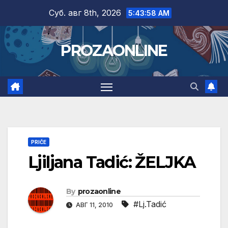
Skip
Суб. авг 8th, 2026
5:43:59 AM
to
content
PROZAONLINE
PRIČE
Ljiljana Tadić: ŽELJKA
By
prozaonline
#Lj.Tadić
АВГ 11, 2010