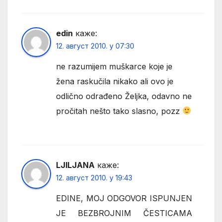
edin
каже:
12. август 2010. у 07:30
ne razumijem muškarce koje je
žena raskučila nikako ali ovo je
odlično odrađeno Željka, odavno ne
pročitah nešto tako slasno, pozz
LJILJANA
каже:
12. август 2010. у 19:43
EDINE, MOJ ODGOVOR ISPUNJEN
JE BEZBROJNIM ČESTICAMA