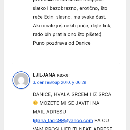
slatko i bezobrazno, erotično, što
reče Edin, slasno, ma svaka čast.
Ako imate još nekih priča, dajte link,
rado bih pratila ono što pišete:)
Puno pozdrava od Danice
LJILJANA
каже:
3. септембар 2010. у 06:28
DANICE, HVALA SRCEM I IZ SRCA
MOZETE MI SE JAVITI NA
MAIL ADRESU
ljiljana_tadic99@yahoo.com
PA CU
VAM PROSLIJEDITI NEKE ADRESE