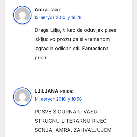
Amra
каже:
13. август 2010. у 18:28
Draga Ljiljo, ti kao da oduvijek pises
iskljucivo prozu pa si vremenom
izgradila odlican stil. Fantasticna
prica!
LJILJANA
каже:
14. август 2010. у 10:58
POSVE SIGURNA U VASU
STRUCNU LITERARNU RIJEC,
SONJA, AMRA, ZAHVALJUJEM