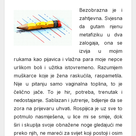
Bezobrazna je i
zahtjevna. Svjesna
da gutam njenu
metafiziku u dva
zalogaja, ona se
izvija u mojim
rukama kao pijavica i vlažna para moje nepce
urlikom boli i užitka istovremeno. Razumijem
muškarce koje je žena raskućila, raspametila.
Nije u pitanju samo vaginalna toplina, to je
čelično jače. To je hir, potreba, trenutak i
nedostajanje. Sablazan i jutrenje, bdijenje da se
zora na prijevaru uhvati. Rospijica je uz sve to
potmulo nasmiješena, u lice mi se smije, dok
širi i skuplja svoje obnažene noge gledajući me
preko njih, ne mareći za svijet koji postoji i osim