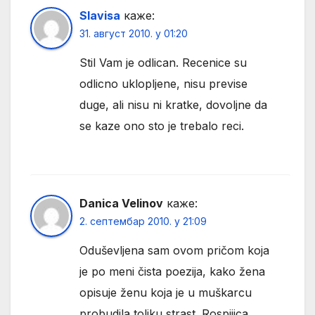
Slavisa
каже:
31. август 2010. у 01:20
Stil Vam je odlican. Recenice su
odlicno uklopljene, nisu previse
duge, ali nisu ni kratke, dovoljne da
se kaze ono sto je trebalo reci.
Danica Velinov
каже:
2. септембар 2010. у 21:09
Oduševljena sam ovom pričom koja
je po meni čista poezija, kako žena
opisuje ženu koja je u muškarcu
probudila toliku strast. Rospijica,