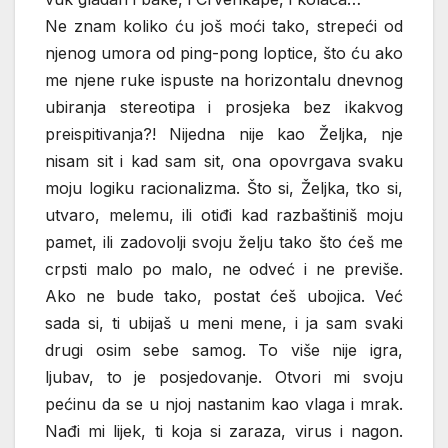
Ne znam koliko ću još moći tako, strepeći od
njenog umora od ping-pong loptice, što ću ako
me njene ruke ispuste na horizontalu dnevnog
ubiranja stereotipa i prosjeka bez ikakvog
preispitivanja?! Nijedna nije kao Željka, nje
nisam sit i kad sam sit, ona opovrgava svaku
moju logiku racionalizma. Što si, Željka, tko si,
utvaro, melemu, ili otiđi kad razbaštiniš moju
pamet, ili zadovolji svoju želju tako što ćeš me
crpsti malo po malo, ne odveć i ne previše.
Ako ne bude tako, postat ćeš ubojica. Već
sada si, ti ubijaš u meni mene, i ja sam svaki
drugi osim sebe samog. To više nije igra,
ljubav, to je posjedovanje. Otvori mi svoju
pećinu da se u njoj nastanim kao vlaga i mrak.
Nađi mi lijek, ti koja si zaraza, virus i nagon.