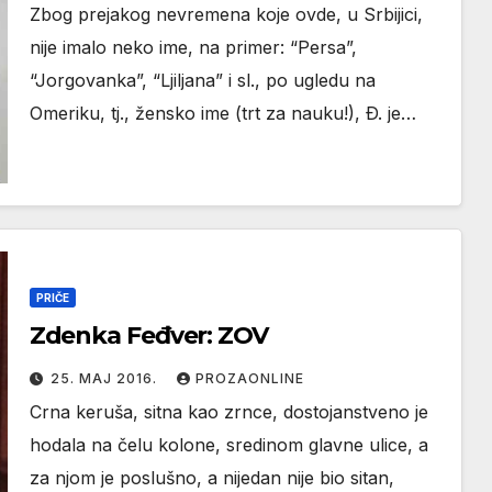
Zbog prejakog nevremena koje ovde, u Srbijici,
nije imalo neko ime, na primer: “Persa”,
“Jorgovanka”, “Ljiljana” i sl., po ugledu na
Omeriku, tj., žensko ime (trt za nauku!), Ð. je…
PRIČE
Zdenka Feđver: ZOV
25. МАЈ 2016.
PROZAONLINE
Crna keruša, sitna kao zrnce, dostojanstveno je
hodala na čelu kolone, sredinom glavne ulice, a
za njom je poslušno, a nijedan nije bio sitan,