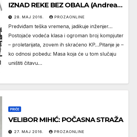
IZNAD REKE BEZ OBALA (Andreas
Okopenko: Leksikon roman)
28. МАЈ 2016.
PROZAONLINE
Predviđam teška vremena, jadikuje inženjer…
Postojaće vodeća klasa i ogroman broj kompjuter
– proletarijata, zovem ih skraćeno KP…Pitanje je –
ko odnosi pobedu: Masa koja će u tom slučaju
uništiti čitavu…
PRIČE
VELIBOR MIHIĆ: POČASNA STRAŽA
27. МАЈ 2016.
PROZAONLINE