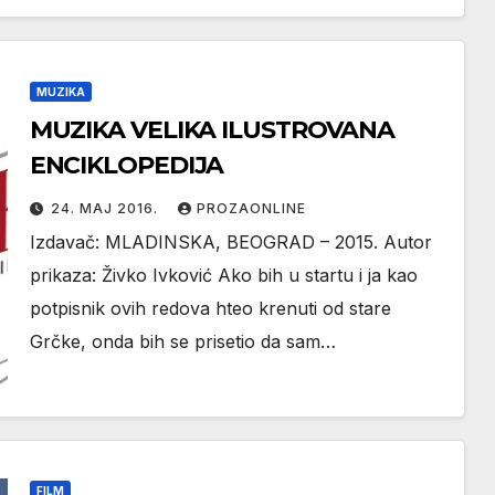
MUZIKA
MUZIKA VELIKA ILUSTROVANA
ENCIKLOPEDIJA
24. МАЈ 2016.
PROZAONLINE
Izdavač: MLADINSKA, BEOGRAD – 2015. Autor
prikaza: Živko Ivković Ako bih u startu i ja kao
potpisnik ovih redova hteo krenuti od stare
Grčke, onda bih se prisetio da sam…
FILM