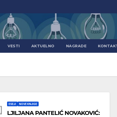
VESTI
AKTUELNO
NAGRADE
KONTAK
ESEJI
NOVE KNJIGE
LJILJANA PANTELIĆ NOVAKOVIĆ: