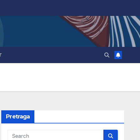
T
Pretraga