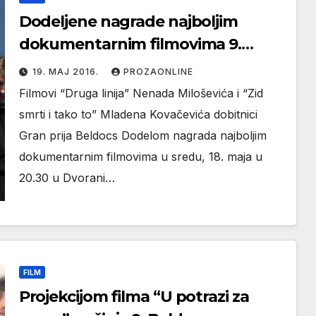
Dodeljene nagrade najboljim
dokumentarnim filmovima 9.
Beldocs festivala
19. МАЈ 2016.
PROZAONLINE
Filmovi “Druga linija” Nenada Miloševića i “Zid
smrti i tako to” Mladena Kovačevića dobitnici
Gran prija Beldocs Dodelom nagrada najboljim
dokumentarnim filmovima u sredu, 18. maja u
20.30 u Dvorani…
FILM
Projekcijom filma “U potrazi za