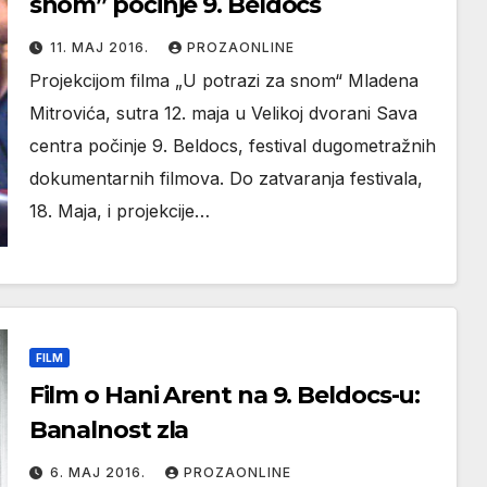
snom” počinje 9. Beldocs
11. МАЈ 2016.
PROZAONLINE
Projekcijom filma „U potrazi za snom“ Mladena
Mitrovića, sutra 12. maja u Velikoj dvorani Sava
centra počinje 9. Beldocs, festival dugometražnih
dokumentarnih filmova. Do zatvaranja festivala,
18. Maja, i projekcije…
FILM
Film o Hani Arent na 9. Beldocs-u:
Banalnost zla
6. МАЈ 2016.
PROZAONLINE