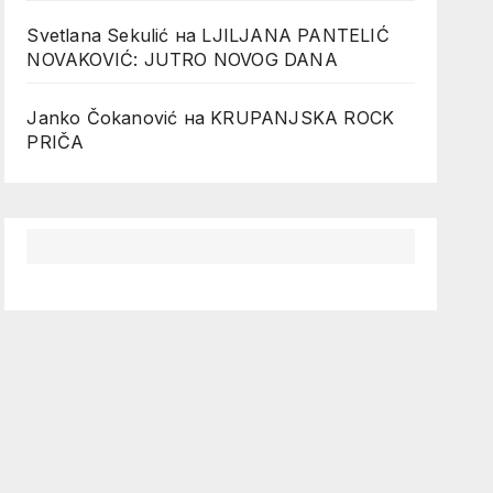
Svetlana Sekulić
на
LJILJANA PANTELIĆ
NOVAKOVIĆ: JUTRO NOVOG DANA
Janko Čokanović
на
KRUPANJSKA ROCK
PRIČA