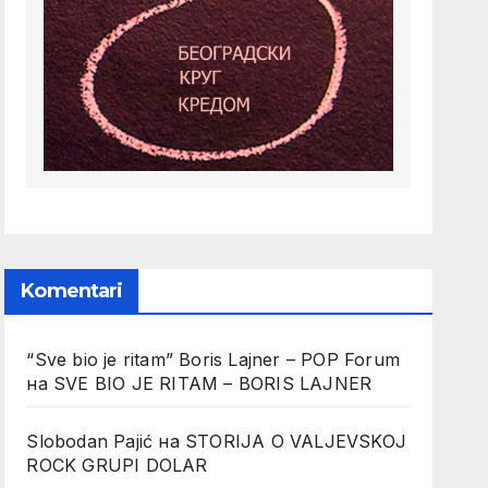
Komentari
“Sve bio je ritam” Boris Lajner – POP Forum
на
SVE BIO JE RITAM – BORIS LAJNER
Slobodan Pajić
на
STORIJA O VALJEVSKOJ
ROCK GRUPI DOLAR