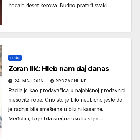
hodalo deset kerova. Budno prateći svaki…
PRIČE
Zoran Ilić: Hleb nam daj danas
24. МАЈ 2016.
PROZAONLINE
Radila je kao prodavačica u najobičnoj prodavnici
mešovite robe. Ono što je bilo neobično jeste da
je radnja bila smeštena u blizini kasarne.
Međutim, to je bila srećna okolnost jer…