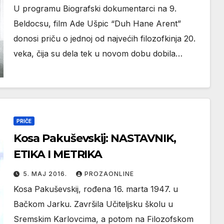
U programu Biografski dokumentarci na 9.
Beldocsu, film Ade Ušpic “Duh Hane Arent”
donosi priču o jednoj od najvećih filozofkinja 20.
veka, čija su dela tek u novom dobu dobila…
PRIČE
Kosa Pakuševskij: NASTAVNIK,
ETIKA I METRIKA
5. МАЈ 2016.
PROZAONLINE
Kosa Pakuševskij, rođena 16. marta 1947. u
Bačkom Jarku. Završila Učiteljsku školu u
Sremskim Karlovcima, a potom na Filozofskom