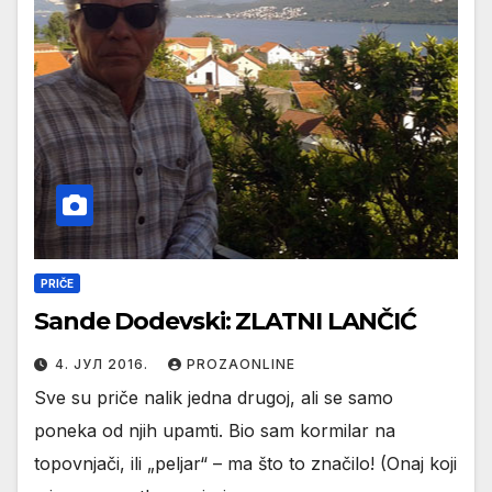
PRIČE
Sande Dodevski: ZLATNI LANČIĆ
4. ЈУЛ 2016.
PROZAONLINE
Sve su priče nalik jedna drugoj, ali se samo
poneka od njih upamti. Bio sam kormilar na
topovnjači, ili „peljar“ – ma što to značilo! (Onaj koji