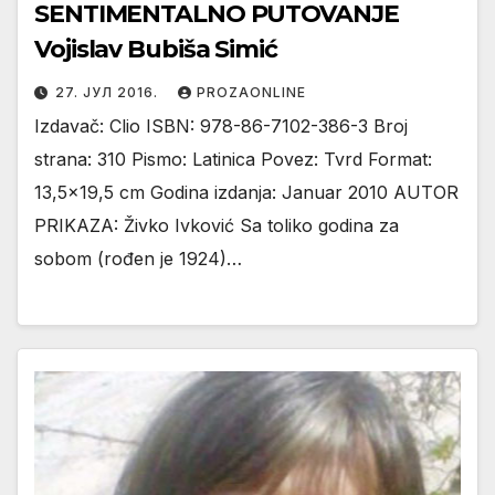
SENTIMENTALNO PUTOVANJE
Vojislav Bubiša Simić
27. ЈУЛ 2016.
PROZAONLINE
Izdavač: Clio ISBN: 978-86-7102-386-3 Broj
strana: 310 Pismo: Latinica Povez: Tvrd Format:
13,5×19,5 cm Godina izdanja: Januar 2010 AUTOR
PRIKAZA: Živko Ivković Sa toliko godina za
sobom (rođen je 1924)…