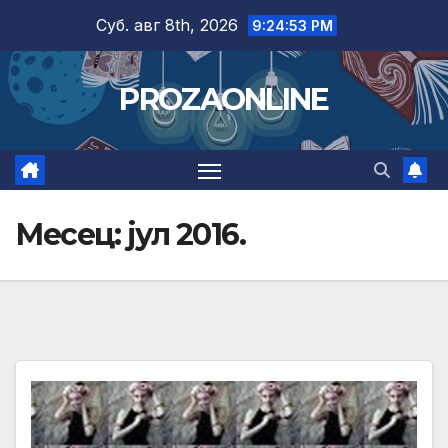
Skip
Суб. авг 8th, 2026
9:24:54 PM
to
content
PROZAONLINE
Месец:
јул 2016.