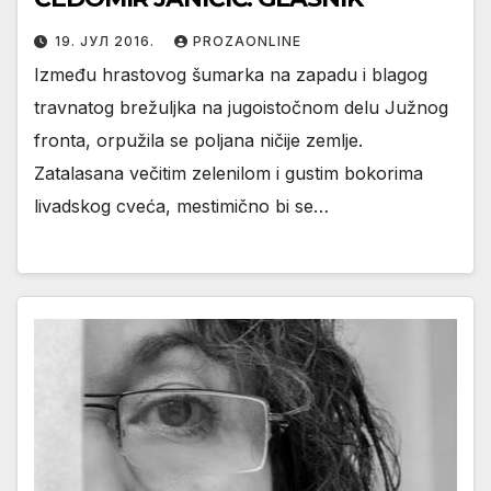
19. ЈУЛ 2016.
PROZAONLINE
Između hrastovog šumarka na zapadu i blagog
travnatog brežuljka na jugoistočnom delu Južnog
fronta, orpužila se poljana ničije zemlje.
Zatalasana večitim zelenilom i gustim bokorima
livadskog cveća, mestimično bi se…