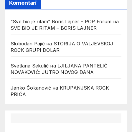
Komentari
“Sve bio je ritam” Boris Lajner – POP Forum
на
SVE BIO JE RITAM – BORIS LAJNER
Slobodan Pajić
на
STORIJA O VALJEVSKOJ
ROCK GRUPI DOLAR
Svetlana Sekulić
на
LJILJANA PANTELIĆ
NOVAKOVIĆ: JUTRO NOVOG DANA
Janko Čokanović
на
KRUPANJSKA ROCK
PRIČA