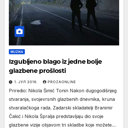
MUZIKA
Izgubljeno blago iz jedne bolje
glazbene prošlosti
1. ЈУЛ 2016.
PROZAONLINE
Priredio: Nikola Šimić Tonin Nakon dugogodišnjeg
stvaranja, svojevrsnih glazbenih dnevnika, kruna
stvaralačkoga rada. Zadarski skladatelji Branimir
Čakić i Nikola Špralja predstavljaju dio svoje
glazbene vizije objavom tri skladbe koje možete…