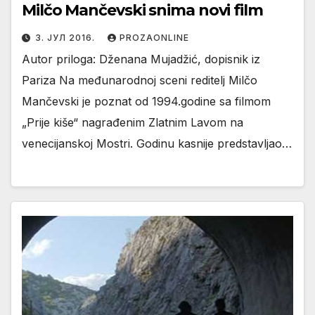
Milčo Mančevski snima novi film
3. ЈУЛ 2016.
PROZAONLINE
Autor priloga: Dženana Mujadžić, dopisnik iz
Pariza Na međunarodnoj sceni reditelj Milčo
Mančevski je poznat od 1994.godine sa filmom
„Prije kiše“ nagrađenim Zlatnim Lavom na
venecijanskoj Mostri. Godinu kasnije predstavljao…