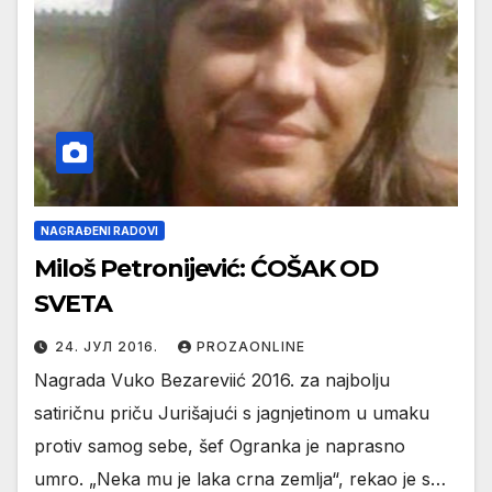
NAGRAĐENI RADOVI
Miloš Petronijević: ĆOŠAK OD
SVETA
24. ЈУЛ 2016.
PROZAONLINE
Nagrada Vuko Bezareviić 2016. za najbolju
satiričnu priču Jurišajući s jagnjetinom u umaku
protiv samog sebe, šef Ogranka je naprasno
umro. „Neka mu je laka crna zemlja“, rekao je s…