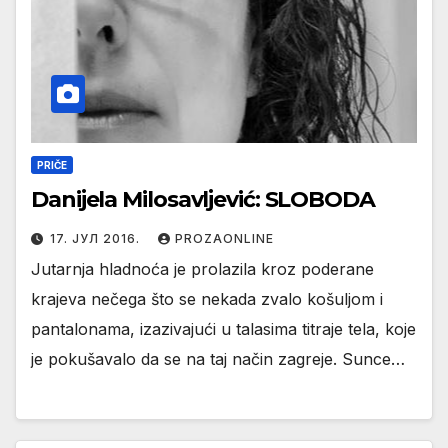
PRIČE
Danijela Milosavljević: SLOBODA
17. ЈУЛ 2016.
PROZAONLINE
Jutarnja hladnoća je prolazila kroz poderane
krajeva nečega što se nekada zvalo košuljom i
pantalonama, izazivajući u talasima titraje tela, koje
je pokušavalo da se na taj način zagreje. Sunce…