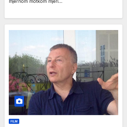
mjernom motkom mjeri…
FILM