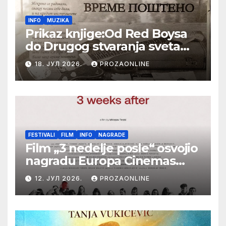
INFO
MUZIKA
Prikaz knjige:Od Red Boysa
do Drugog stvaranja sveta
(bilo neko vreme pošteno)
18. ЈУЛ 2026.
PROZAONLINE
(autor- Zlatomira Sremca,
Botoš 2022. godine,
samizdat)
FESTIVALI
FILM
INFO
NAGRADE
Film „3 nedelje posle“ osvojio
nagradu Europa Cinemas
Label na Filmskom festivalu
12. ЈУЛ 2026.
PROZAONLINE
u Karlovim Varima