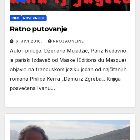
INFO
NOVE KNJIGE
Ratno putovanje
6. ЈУЛ 2016.
PROZAONLINE
Autor priloga: Dženana Mujadžić, Pariz Nedavno
je pariski Izdavač od Maske (Editions du Masque)
objavio na francuskom jeziku jedan od najčitanijih
romana Philipa Kerra „Damu iz Zgreba„. Knjiga
posvećena Ivanu…