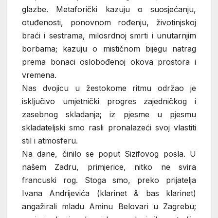
glazbe. Metaforički kazuju o suosjećanju,
otuđenosti, ponovnom rođenju, životinjskoj
braći i sestrama, milosrdnoj smrti i unutarnjim
borbama; kazuju o mističnom bijegu natrag
prema bonaci oslobođenoj okova prostora i
vremena.
Nas dvojicu u žestokome ritmu održao je
isključivo umjetnički progres zajedničkog i
zasebnog skladanja; iz pjesme u pjesmu
skladateljski smo rasli pronalazeći svoj vlastiti
stil i atmosferu.
Na dane, činilo se poput Sizifovog posla. U
našem Zadru, primjerice, nitko ne svira
francuski rog. Stoga smo, preko prijatelja
Ivana Andrijevića (klarinet & bas klarinet)
angažirali mladu Aminu Belovari u Zagrebu;