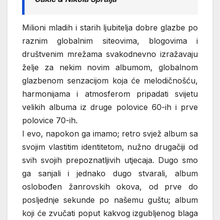
Milioni mladih i starih ljubitelja dobre glazbe po
raznim globalnim siteovima, blogovima i
društvenim mrežama svakodnevno izražavaju
želje za nekim novim albumom, globalnom
glazbenom senzacijom koja će melodičnošću,
harmonijama i atmosferom pripadati svijetu
velikih albuma iz druge polovice 60-ih i prve
polovice 70-ih.
I evo, napokon ga imamo; retro svjež album sa
svojim vlastitim identitetom, nužno drugačiji od
svih svojih prepoznatljivih utjecaja. Dugo smo
ga sanjali i jednako dugo stvarali, album
oslobođen žanrovskih okova, od prve do
posljednje sekunde po našemu guštu; album
koji će zvučati poput kakvog izgubljenog blaga