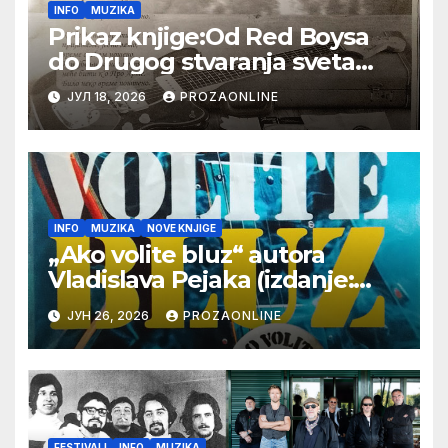
INFO
MUZIKA
Prikaz knjige:Od Red Boysa
do Drugog stvaranja sveta
(bilo neko vreme pošteno)
ЈУЛ 18, 2026
PROZAONLINE
(autor- Zlatomira Sremca,
Botoš 2022. godine, samizdat)
INFO
MUZIKA
NOVE KNJIGE
„Ako volite bluz“ autora
Vladislava Pejaka (izdanje:
Jugoton/Croatia Records
ЈУН 26, 2026
PROZAONLINE
Beograd 2026)
FESTIVALI
INFO
MUZIKA