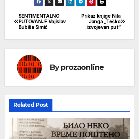
SENTIMENTALNO
Prikaz knjige Nila
Кретање
PUTOVANJE Vojislav
Janga „Teško
Bubiša Simić
izvojevan put“
чланка
By
prozaonline
Related Post