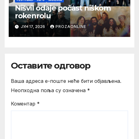
Nišvil odaje počast niškom
rokenrolu
ЈУН 17, 2026
PROZAONLINE
Оставите одговор
Ваша адреса е-поште неће бити објављена.
Неопходна поља су означена
*
Коментар
*