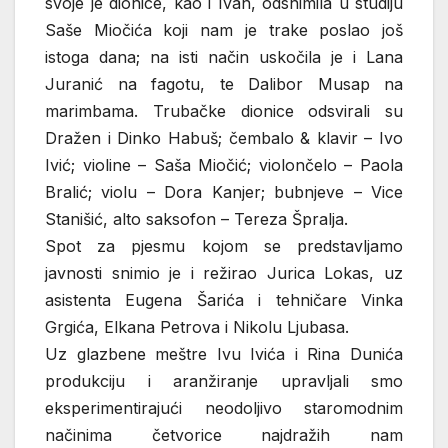
svoje je dionice, kao i Ivan, odsnimila u studiju
Saše Miočića koji nam je trake poslao još
istoga dana; na isti način uskočila je i Lana
Juranić na fagotu, te Dalibor Musap na
marimbama. Trubačke dionice odsvirali su
Dražen i Dinko Habuš; čembalo & klavir – Ivo
Ivić; violine – Saša Miočić; violončelo – Paola
Bralić; violu – Dora Kanjer; bubnjeve – Vice
Stanišić, alto saksofon – Tereza Špralja.
Spot za pjesmu kojom se predstavljamo
javnosti snimio je i režirao Jurica Lokas, uz
asistenta Eugena Šarića i tehničare Vinka
Grgića, Elkana Petrova i Nikolu Ljubasa.
Uz glazbene meštre Ivu Ivića i Rina Dunića
produkciju i aranžiranje upravljali smo
eksperimentirajući neodoljivo staromodnim
načinima četvorice najdražih nam