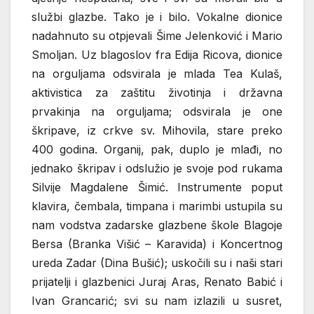
službi glazbe. Tako je i bilo. Vokalne dionice
nadahnuto su otpjevali Šime Jelenković i Mario
Smoljan. Uz blagoslov fra Edija Ricova, dionice
na orguljama odsvirala je mlada Tea Kulaš,
aktivistica za zaštitu životinja i državna
prvakinja na orguljama; odsvirala je one
škripave, iz crkve sv. Mihovila, stare preko
400 godina. Organij, pak, duplo je mlađi, no
jednako škripav i odslužio je svoje pod rukama
Silvije Magdalene Šimić. Instrumente poput
klavira, čembala, timpana i marimbi ustupila su
nam vodstva zadarske glazbene škole Blagoje
Bersa (Branka Višić – Karavida) i Koncertnog
ureda Zadar (Dina Bušić); uskočili su i naši stari
prijatelji i glazbenici Juraj Aras, Renato Babić i
Ivan Grancarić; svi su nam izlazili u susret,