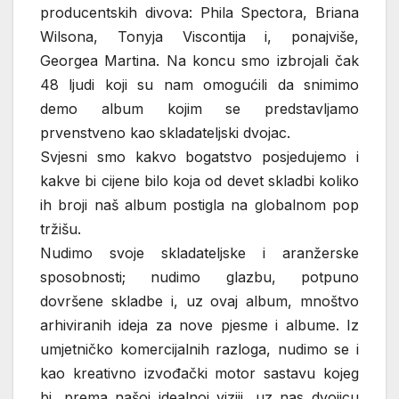
producentskih divova: Phila Spectora, Briana
Wilsona, Tonyja Viscontija i, ponajviše,
Georgea Martina. Na koncu smo izbrojali čak
48 ljudi koji su nam omogućili da snimimo
demo album kojim se predstavljamo
prvenstveno kao skladateljski dvojac.
Svjesni smo kakvo bogatstvo posjedujemo i
kakve bi cijene bilo koja od devet skladbi koliko
ih broji naš album postigla na globalnom pop
tržišu.
Nudimo svoje skladateljske i aranžerske
sposobnosti; nudimo glazbu, potpuno
dovršene skladbe i, uz ovaj album, mnoštvo
arhiviranih ideja za nove pjesme i albume. Iz
umjetničko komercijalnih razloga, nudimo se i
kao kreativno izvođački motor sastavu kojeg
bi, prema našoj idealnoj viziji, uz nas dvojicu