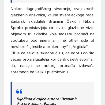
Nakon dugogodišnjeg stvaranja, svojevrsnih
glazbenih dnevnika, kruna stvaralačkoga rada.
Zadarski skladatelji Branimir Čakić i Nikola
Špralja predstavljaju dio svoje glazbene vizije
objavom tri skladbe koje možete pronaći na
youtubeu pod imenima „The other side of
nowhere“, „Inside a broken toy“ i „Argitula“.
Cilj je da se ove skladbe čuju, da dopru do što
većeg broja slušatelja koji će ih osjetiti svojima i
da, nadaju se autori, pronađu izdavača
spremnog na veliku pustolovinu.
Riječima dvojice autora: Branimir
Čakić & Nikola Špralja