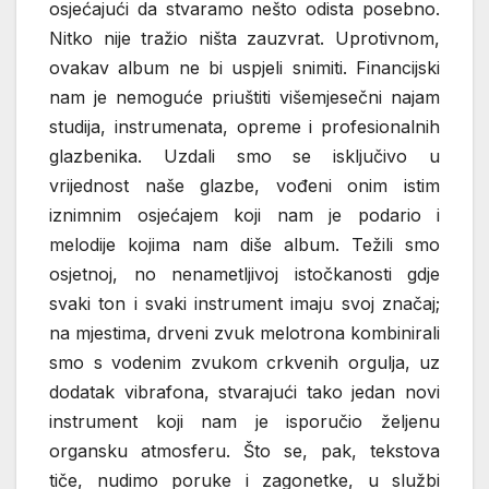
osjećajući da stvaramo nešto odista posebno.
Nitko nije tražio ništa zauzvrat. Uprotivnom,
ovakav album ne bi uspjeli snimiti. Financijski
nam je nemoguće priuštiti višemjesečni najam
studija, instrumenata, opreme i profesionalnih
glazbenika. Uzdali smo se isključivo u
vrijednost naše glazbe, vođeni onim istim
iznimnim osjećajem koji nam je podario i
melodije kojima nam diše album. Težili smo
osjetnoj, no nenametljivoj istočkanosti gdje
svaki ton i svaki instrument imaju svoj značaj;
na mjestima, drveni zvuk melotrona kombinirali
smo s vodenim zvukom crkvenih orgulja, uz
dodatak vibrafona, stvarajući tako jedan novi
instrument koji nam je isporučio željenu
organsku atmosferu. Što se, pak, tekstova
tiče, nudimo poruke i zagonetke, u službi