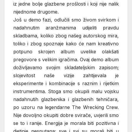
iz jedne bolje glazbene prošlosti i koji nije nalik
nijednome drugome.
Još u demo fazi, odlučili smo živom svirkom i
nadahnutim aranžmanima udijeliti pravdu
skladbama, koliko zbog našeg autorskog mira,
toliko i zbog spoznaje kako će nam kreativno
potpuno skrojen album uvelike olakšati
pregovore s velikim igračima. Ovaj demo album
doživljavamo svojim skladateljskim zapisom;
slojevitost naše vizije zahtijevala je
eksperimente i kombinacije s raznim i rijetkim
instrumentima. Stoga smo okupili malu vojsku
nadahnutih glazbenika i glazbenih tehničara,
po uzoru na legendarne The Wrecking Crew.
Nije dovoljno okupiti dobre svirače, uvjerili smo
se to i ranije. Energija je morala biti pozitivna i
djetinje nesputana; sve i svi su morali biti u