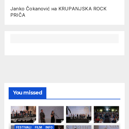
Janko Čokanović
на
KRUPANJSKA ROCK
PRIČA
You missed
FESTIVALI
FILM
INFO