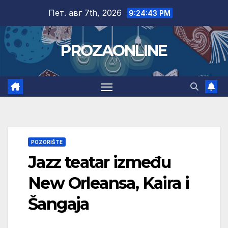
Skip
Пет. авг 7th, 2026
9:24:44 PM
to
content
PROZAONLINE
POZORIŠTE
Jazz teatar između
New Orleansa, Kaira i
Šangaja