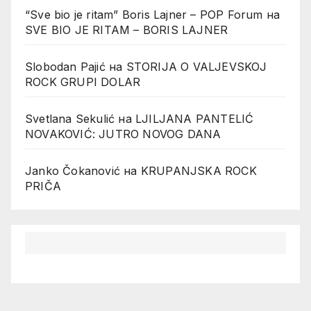
“Sve bio je ritam” Boris Lajner – POP Forum
на
SVE BIO JE RITAM – BORIS LAJNER
Slobodan Pajić
на
STORIJA O VALJEVSKOJ
ROCK GRUPI DOLAR
Svetlana Sekulić
на
LJILJANA PANTELIĆ
NOVAKOVIĆ: JUTRO NOVOG DANA
Janko Čokanović
на
KRUPANJSKA ROCK
PRIČA