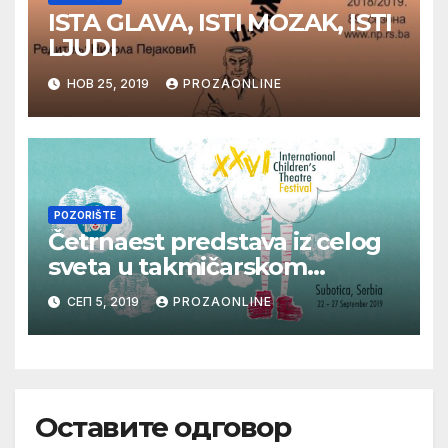
ISTA GLAVA, ISTI MOZAK, ISTI
LJUDI
НОВ 25, 2019
PROZAONLINE
POZORIŠTE
Četrnaest predstava iz celog
sveta u takmičarskom
programu 26. Međunarodnog
СЕП 5, 2019
PROZAONLINE
festivala pozorišta za decu u
Subotici
Оставите одговор