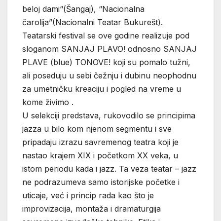
beloj dami“(Šangaj), “Nacionalna
čarolija”(Nacionalni Teatar Bukurešt).
Teatarski festival se ove godine realizuje pod
sloganom SANJAJ PLAVO! odnosno SANJAJ
PLAVE (blue) TONOVE! koji su pomalo tužni,
ali poseduju u sebi čežnju i dubinu neophodnu
za umetničku kreaciju i pogled na vreme u
kome živimo .
U selekciji predstava, rukovodilo se principima
jazza u bilo kom njenom segmentu i sve
pripadaju izrazu savremenog teatra koji je
nastao krajem XIX i početkom XX veka, u
istom periodu kada i jazz. Ta veza teatar – jazz
ne podrazumeva samo istorijske početke i
uticaje, već i princip rada kao što je
improvizacija, montaža i dramaturgija