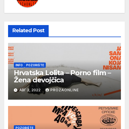
Related Post
INFO
POZORIŠTE
Hrvatska Lolita – Porno film –
Žena devojčica
АВГ 2, 2022
PROZAONLINE
POZORIŠTE