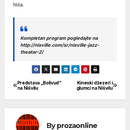
Niša.
Kompletan program pogledajte na
http://nisville.com/sr/nisville-jazz-
theatar-2/
Predstava „Bolivud“
Kineski džezeri i
Кретање
na Nišvilu
glumci na Nišvilu
чланка
By
prozaonline