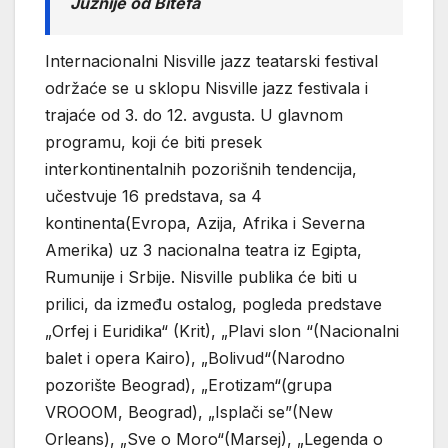
Južnije od Bitefa
Internacionalni Nisville jazz teatarski festival
održaće se u sklopu Nisville jazz festivala i
trajaće od 3. do 12. avgusta. U glavnom
programu, koji će biti presek
interkontinentalnih pozorišnih tendencija,
učestvuje 16 predstava, sa 4
kontinenta(Evropa, Azija, Afrika i Severna
Amerika) uz 3 nacionalna teatra iz Egipta,
Rumunije i Srbije. Nisville publika će biti u
prilici, da između ostalog, pogleda predstave
„Orfej i Euridika“ (Krit), „Plavi slon “(Nacionalni
balet i opera Kairo), „Bolivud“(Narodno
pozorište Beograd), „Erotizam“(grupa
VROOOM, Beograd), „Isplači se”(New
Orleans), „Sve o Moro“(Marsej), „Legenda o