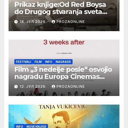
Prikaz knjige:Od Red Boysa
do Drugog stvaranja sveta
(bilo neko vreme pošteno)
18. ЈУЛ 2026.
PROZAONLINE
(autor- Zlatomira Sremca,
Botoš 2022. godine,
samizdat)
FESTIVALI
FILM
INFO
NAGRADE
Film „3 nedelje posle“ osvojio
nagradu Europa Cinemas
Label na Filmskom festivalu
12. ЈУЛ 2026.
PROZAONLINE
u Karlovim Varima
INFO
NOVE KNJIGE