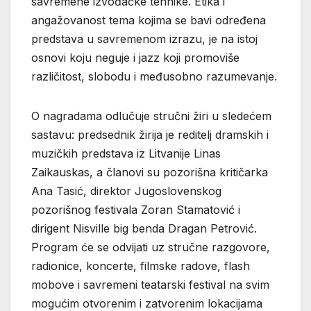
savremene izvođačke tehnike. Etika i
angažovanost tema kojima se bavi određena
predstava u savremenom izrazu, je na istoj
osnovi koju neguje i jazz koji promoviše
različitost, slobodu i međusobno razumevanje.
O nagradama odlučuje stručni žiri u sledećem
sastavu: predsednik žirija je reditelj dramskih i
muzičkih predstava iz Litvanije Linas
Zaikauskas, a članovi su pozorišna kritičarka
Ana Tasić, direktor Jugoslovenskog
pozorišnog festivala Zoran Stamatović i
dirigent Nisville big benda Dragan Petrović.
Program će se odvijati uz stručne razgovore,
radionice, koncerte, filmske radove, flash
mobove i savremeni teatarski festival na svim
mogućim otvorenim i zatvorenim lokacijama