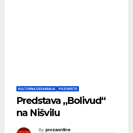
KULTURNA DEŠAVANJA
POZORIŠTE
Predstava „Bolivud“
na Nišvilu
By
prozaonline