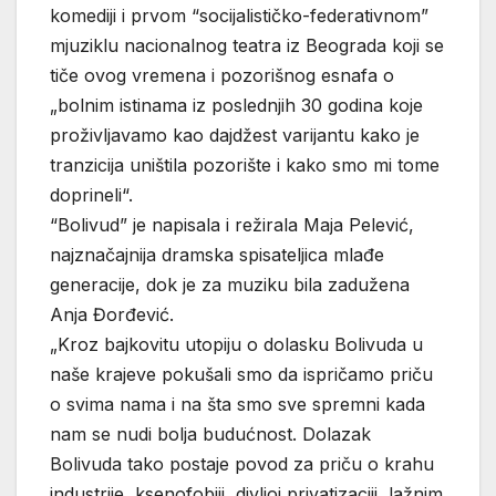
komediji i prvom “socijalističko-federativnom”
mjuziklu nacionalnog teatra iz Beograda koji se
tiče ovog vremena i pozorišnog esnafa o
„bolnim istinama iz poslednjih 30 godina koje
proživljavamo kao dajdžest varijantu kako je
tranzicija uništila pozorište i kako smo mi tome
doprineli“.
“Bolivud” je napisala i režirala Maja Pelević,
najznačajnija dramska spisateljica mlađe
generacije, dok je za muziku bila zadužena
Anja Đorđević.
„Kroz bajkovitu utopiju o dolasku Bolivuda u
naše krajeve pokušali smo da ispričamo priču
o svima nama i na šta smo sve spremni kada
nam se nudi bolja budućnost. Dolazak
Bolivuda tako postaje povod za priču o krahu
industrije, ksenofobiji, divljoj privatizaciji, lažnim