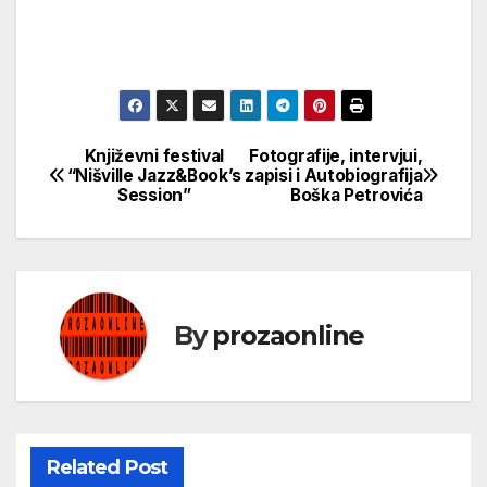
Književni festival
Fotografije, intervjui,
Кретање
“Nišville Jazz&Book’s
zapisi i Autobiografija
Session”
Boška Petrovića
чланка
By
prozaonline
Related Post