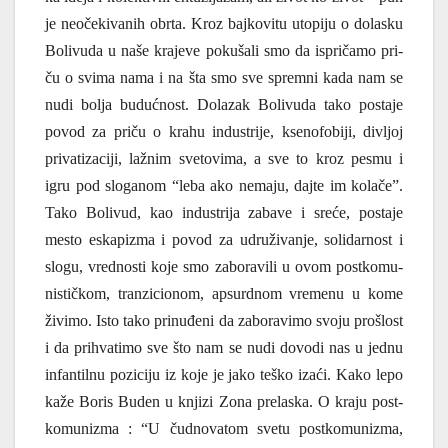
je neo­če­ki­va­nih obr­ta. Kroz baj­ko­vi­tu uto­pi­ju o dola­sku
Boli­vu­da u naše kra­je­ve poku­ša­li smo da ispri­ča­mo pri­
ču o svi­ma nama i na šta smo sve sprem­ni kada nam se
nudi bolja buduć­nost. Dola­zak Boli­vu­da tako posta­je
povod za pri­ču o kra­hu indu­stri­je, kse­no­fo­bi­ji, divljoj
pri­va­ti­za­ci­ji, lažnim sve­to­vi­ma, a sve to kroz pesmu i
igru pod slo­ga­nom “leba ako nema­ju, daj­te im kola­če”.
Tako Boli­vud, kao indu­stri­ja zaba­ve i sre­će, posta­je
mesto eska­pi­zma i povod za udru­ži­va­nje, soli­dar­nost i
slo­gu, vred­no­sti koje smo zabo­ra­vi­li u ovom post­ko­mu­
ni­stič­kom, tran­zi­ci­o­nom, apsurd­nom vre­me­nu u kome
živi­mo. Isto tako pri­nu­đe­ni da zabo­ra­vi­mo svo­ju pro­šlost
i da pri­hva­ti­mo sve što nam se nudi dovo­di nas u jed­nu
infan­til­nu pozi­ci­ju iz koje je jako teško iza­ći. Kako lepo
kaže Boris Buden u knji­zi Zona pre­la­ska. O kra­ju post­
ko­mu­ni­zma : “U čud­no­va­tom sve­tu post­ko­mu­ni­zma,