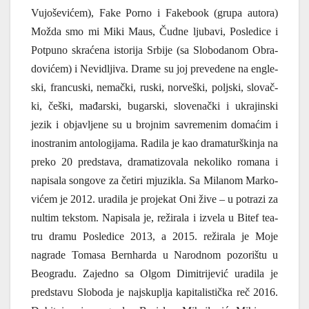
Vujo­še­vi­ćem), Fake Por­no i Fake­bo­ok (gru­pa auto­ra)
Možda smo mi Miki Maus, Čud­ne ljuba­vi, Posle­di­ce i
Pot­pu­no skra­će­na isto­ri­ja Srbi­je (sa Slo­bo­da­nom Obra­
do­vi­ćem) i Nevi­dlji­va. Dra­me su joj pre­ve­de­ne na engle­
ski, fran­cu­ski, nemač­ki, ruski, nor­ve­ški, polj­ski, slo­vač­
ki, češki, mađar­ski, bugar­ski, slo­ve­nač­ki i ukra­jin­ski
jezik i obja­vlje­ne su u broj­nim savre­me­nim doma­ćim i
ino­stra­nim anto­lo­gi­ja­ma. Radi­la je kao dra­ma­tur­ški­nja na
pre­ko 20 pred­sta­va, dra­ma­ti­zo­va­la neko­li­ko roma­na i
napi­sa­la son­go­ve za četi­ri mju­zi­kla. Sa Mila­nom Mar­ko­
vi­ćem je 2012. ura­di­la je pro­je­kat Oni žive – u potra­zi za
nul­tim tek­stom. Napi­sa­la je, reži­ra­la i izve­la u Bitef tea­
tru dra­mu Posle­di­ce 2013, a 2015. reži­ra­la je Moje
nagra­de Toma­sa Ber­nhar­da u Narod­nom pozo­rištu u
Beo­gra­du. Zajed­no sa Olgom Dimi­tri­je­vić ura­di­la je
pred­sta­vu Slo­bo­da je naj­sku­plja kapi­ta­li­stič­ka reč 2016.