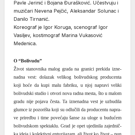
Pavle Jerinić i Bojana Đurašković. Učestvuju i
muzičari Nevena Pejčić, Aleksandar Solunac i
Danilo Tirnanić.
Koreograf je Igor Koruga, scenograf Igor
Vasiljev, kostimograf Marina Vukasović
Medenica.
O “Bolivudu”
Život sta­nov­ni­ka malog gra­da na gra­ni­ci pre­ki­da izne­
nad­na vest: dola­zak veli­kog boli­vud­skog pro­du­cen­ta
koji hoće da kupi malu fabri­ku, u njoj napra­vi veli­ki
boli­vud­ski stu­dio i otvo­ri nova rad­na mesta, što u malom
gra­du nije poja­va česta. Ta izne­nad­na vest je uzbu­di­la
glum­ce iz pozo­ri­šta koji su odlu­či­li da pro­du­cen­tu napra­
ve pri­red­bu i time pove­ća­ju šan­se za ulo­ge u budu­ćem
boli­vud­skom spek­ta­klu. Grad je opet uje­di­ni­la zajed­nič­
ka ide­ja i kolek­tiv­ni entu­zi­ja­zam, ali život ko život – pun