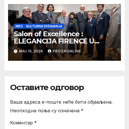
INFO
KULTURNA DEŠAVANJA
Salon of Excellence :
ELEGANCIJA FIRENCE U
BEOGRADU: „ZRNO
МАЈ 15, 2026
PROZAONLINE
LUDOSTI“ KAO SIMBOL
VRHUNSKOG ZANATSTVA
Оставите одговор
Ваша адреса е-поште неће бити објављена.
Неопходна поља су означена
*
Коментар
*