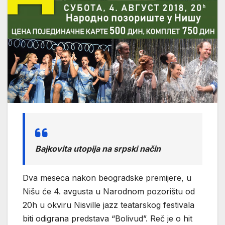
Bajkovita utopija na srpski način
Dva meseca nakon beogradske premijere, u
Nišu će 4. avgusta u Narodnom pozorištu od
20h u okviru Nisville jazz teatarskog festivala
biti odigrana predstava “Bolivud”. Reč je o hit