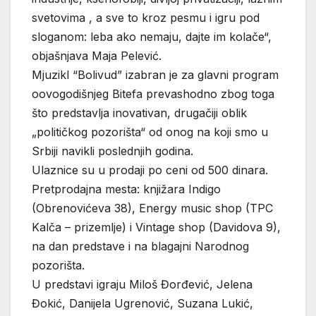
svetovima , a sve to kroz pesmu i igru pod
sloganom: leba ako nemaju, dajte im kolače“,
objašnjava Maja Pelević.
Mjuzikl “Bolivud” izabran je za glavni program
oovogodišnjeg Bitefa prevashodno zbog toga
što predstavlja inovativan, drugačiji oblik
„političkog pozorišta“ od onog na koji smo u
Srbiji navikli poslednjih godina.
Ulaznice su u prodaji po ceni od 500 dinara.
Pretprodajna mesta: knjižara Indigo
(Obrenovićeva 38), Energy music shop (TPC
Kalča – prizemlje) i Vintage shop (Davidova 9),
na dan predstave i na blagajni Narodnog
pozorišta.
U predstavi igraju Miloš Đorđević, Jelena
Đokić, Danijela Ugrenović, Suzana Lukić,