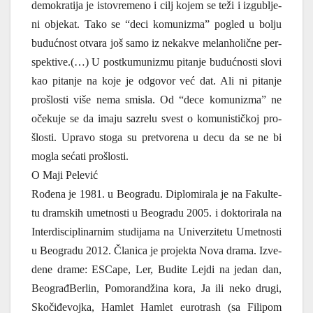
demo­kra­ti­ja je isto­vre­me­no i cilj kojem se teži i izgu­blje­
ni obje­kat. Tako se “deci komu­ni­zma” pogled u bolju
buduć­nost otva­ra još samo iz neka­kve melan­ho­lič­ne per­
spek­ti­ve.(…) U post­ku­mu­ni­zmu pita­nje buduć­no­sti slo­vi
kao pita­nje na koje je odgo­vor već dat. Ali ni pita­nje
pro­šlo­sti više nema smi­sla. Od “dece komu­ni­zma” ne
oče­ku­je se da ima­ju sazre­lu svest o komu­ni­stič­koj pro­
šlo­sti. Upra­vo sto­ga su pre­tvo­re­na u decu da se ne bi
mogla seća­ti pro­šlo­sti.
O Maji Pelević
Rođe­na je 1981. u Beo­gra­du. Diplo­mi­ra­la je na Fakul­te­
tu dram­skih umet­no­sti u Beo­gra­du 2005. i dok­to­ri­ra­la na
Inter­di­sci­pli­nar­nim stu­di­ja­ma na Uni­ver­zi­te­tu Umet­no­sti
u Beo­gra­du 2012. Čla­ni­ca je pro­jek­ta Nova dra­ma. Izve­
de­ne dra­me: ESCa­pe, Ler, Budi­te Lej­di na jedan dan,
Beo­građ­Ber­lin, Pomo­ran­dži­na kora, Ja ili neko dru­gi,
Sko­či­đe­voj­ka, Hamlet Hamlet euro­trash (sa Fili­pom