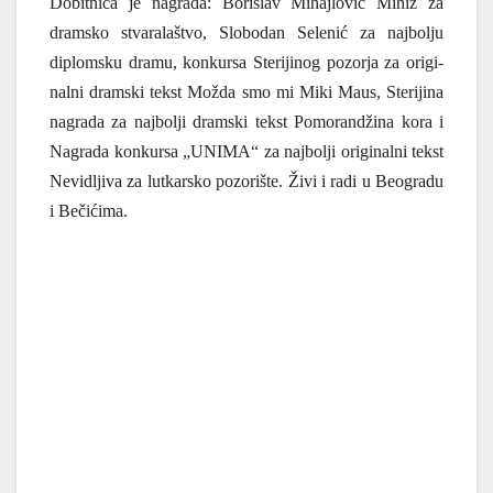
Dobit­ni­ca je nagra­da: Bori­slav Mihaj­lo­vić Mihiz za
dram­sko stva­ra­la­štvo, Slo­bo­dan Sele­nić za naj­bo­lju
diplom­sku dra­mu, kon­kur­sa Ste­ri­ji­nog pozor­ja za ori­gi­
nal­ni dram­ski tekst Možda smo mi Miki Maus, Ste­ri­ji­na
nagra­da za naj­bo­lji dram­ski tekst Pomo­randži­na kora i
Nagra­da kon­kur­sa „UNI­MA“ za naj­bo­lji ori­gi­nal­ni tekst
Nevi­dlji­va za lut­kar­sko pozo­ri­šte. Živi i radi u Beo­gra­du
i Beči­ći­ma.