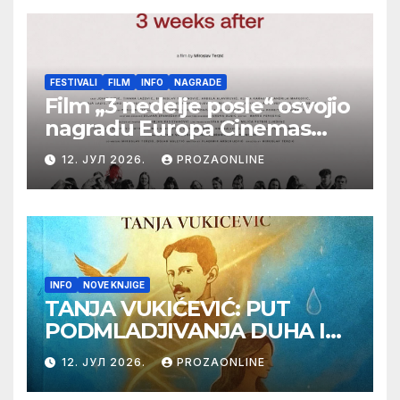
samizdat)
FESTIVALI
FILM
INFO
NAGRADE
Film „3 nedelje posle“ osvojio
nagradu Europa Cinemas
Label na Filmskom festivalu
12. ЈУЛ 2026.
PROZAONLINE
u Karlovim Varima
INFO
NOVE KNJIGE
TANJA VUKIĆEVIĆ: PUT
PODMLADJIVANJA DUHA I
TELA SA TESLOM
12. ЈУЛ 2026.
PROZAONLINE