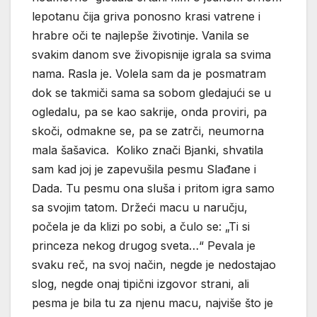
lepotanu čija griva ponosno krasi vatrene i
hrabre oči te najlepše životinje. Vanila se
svakim danom sve živopisnije igrala sa svima
nama. Rasla je. Volela sam da je posmatram
dok se takmiči sama sa sobom gledajući se u
ogledalu, pa se kao sakrije, onda proviri, pa
skoči, odmakne se, pa se zatrči, neumorna
mala šašavica. Koliko znači Bjanki, shvatila
sam kad joj je zapevušila pesmu Slađane i
Dada. Tu pesmu ona sluša i pritom igra samo
sa svojim tatom. Držeći macu u naručju,
počela je da klizi po sobi, a čulo se: „Ti si
princeza nekog drugog sveta…“ Pevala je
svaku reč, na svoj način, negde je nedostajao
slog, negde onaj tipični izgovor strani, ali
pesma je bila tu za njenu macu, najviše što je