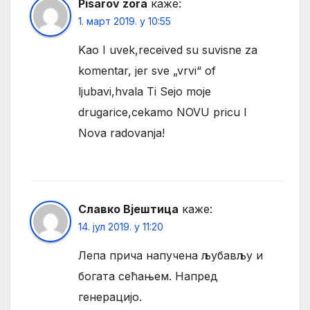
Pisarov zora
каже:
1. март 2019. у 10:55
Kao I uvek,received su suvisne za
komentar, jer sve „vrvi“ of
ljubavi,hvala Ti Sejo moje
drugarice,cekamo NOVU pricu I
Nova radovanja!
Славко Вјештица
каже:
14. јул 2019. у 11:20
Лепа прича напучена љубављу и
богата сећањем. Напред
генерацијо.