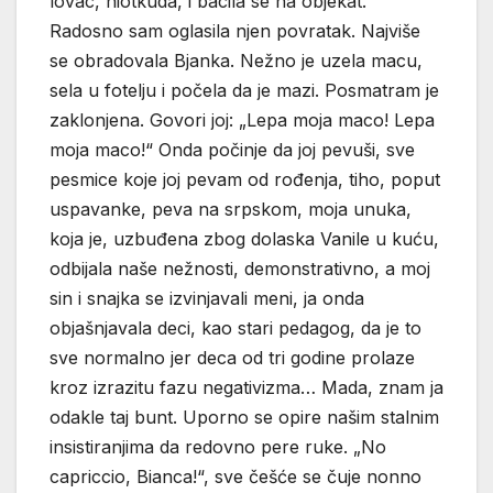
lovac, niotkuda, i bacila se na objekat.
Radosno sam oglasila njen povratak. Najviše
se obradovala Bjanka. Nežno je uzela macu,
sela u fotelju i počela da je mazi. Posmatram je
zaklonjena. Govori joj: „Lepa moja maco! Lepa
moja maco!“ Onda počinje da joj pevuši, sve
pesmice koje joj pevam od rođenja, tiho, poput
uspavanke, peva na srpskom, moja unuka,
koja je, uzbuđena zbog dolaska Vanile u kuću,
odbijala naše nežnosti, demonstrativno, a moj
sin i snajka se izvinjavali meni, ja onda
objašnjavala deci, kao stari pedagog, da je to
sve normalno jer deca od tri godine prolaze
kroz izrazitu fazu negativizma… Mada, znam ja
odakle taj bunt. Uporno se opire našim stalnim
insistiranjima da redovno pere ruke. „No
capriccio, Bianca!“, sve češće se čuje nonno