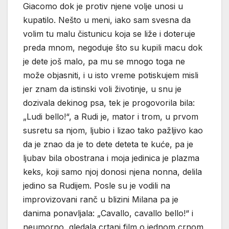
Giacomo dok je protiv njene volje unosi u
kupatilo. Nešto u meni, iako sam svesna da
volim tu malu čistunicu koja se liže i doteruje
preda mnom, negoduje što su kupili macu dok
je dete još malo, pa mu se mnogo toga ne
može objasniti, i u isto vreme potiskujem misli
jer znam da istinski voli životinje, u snu je
dozivala dekinog psa, tek je progovorila bila:
„Ludi bello!“, a Rudi je, mator i trom, u prvom
susretu sa njom, ljubio i lizao tako pažljivo kao
da je znao da je to dete deteta te kuće, pa je
ljubav bila obostrana i moja jedinica je plazma
keks, koji samo njoj donosi njena nonna, delila
jedino sa Rudijem. Posle su je vodili na
improvizovani ranč u blizini Milana pa je
danima ponavljala: „Cavallo, cavallo bello!“ i
neumorno gledala crtani film o jednom crnom