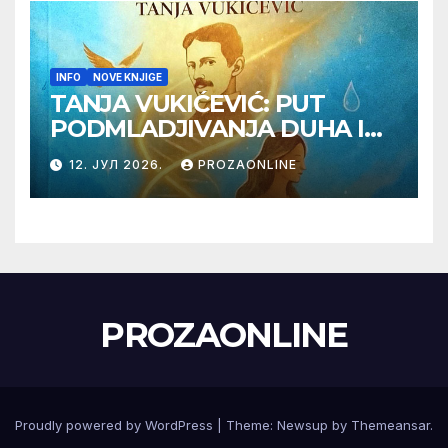
INFO
NOVE KNJIGE
TANJA VUKIĆEVIĆ: PUT
PODMLADJIVANJA DUHA I
TELA SA TESLOM
12. ЈУЛ 2026.
PROZAONLINE
PROZAONLINE
Proudly powered by WordPress
|
Theme:
Newsup
by
Themeansar
.