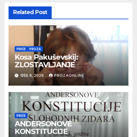
Related Post
PRIČE
PROZA
Kosa Pakuševskij:
ZLOSTAVLJANJE
ФЕБ 8, 2026
PROZAONLINE
PRIČE
ANDERSONOVE
KONSTITUCIJE