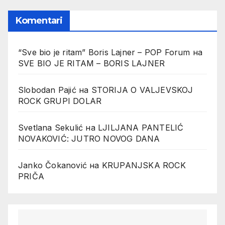
Komentari
“Sve bio je ritam” Boris Lajner – POP Forum
на
SVE BIO JE RITAM – BORIS LAJNER
Slobodan Pajić
на
STORIJA O VALJEVSKOJ
ROCK GRUPI DOLAR
Svetlana Sekulić
на
LJILJANA PANTELIĆ
NOVAKOVIĆ: JUTRO NOVOG DANA
Janko Čokanović
на
KRUPANJSKA ROCK
PRIČA