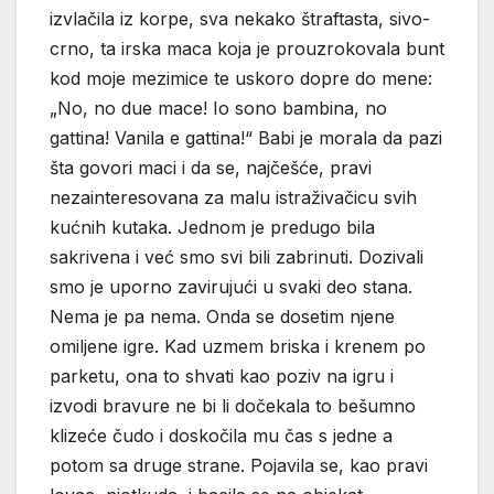
izvlačila iz korpe, sva nekako štraftasta, sivo-
crno, ta irska maca koja je prouzrokovala bunt
kod moje mezimice te uskoro dopre do mene:
„No, no due mace! Io sono bambina, no
gattina! Vanila e gattina!“ Babi je morala da pazi
šta govori maci i da se, najčešće, pravi
nezainteresovana za malu istraživačicu svih
kućnih kutaka. Jednom je predugo bila
sakrivena i već smo svi bili zabrinuti. Dozivali
smo je uporno zavirujući u svaki deo stana.
Nema je pa nema. Onda se dosetim njene
omiljene igre. Kad uzmem briska i krenem po
parketu, ona to shvati kao poziv na igru i
izvodi bravure ne bi li dočekala to bešumno
klizeće čudo i doskočila mu čas s jedne a
potom sa druge strane. Pojavila se, kao pravi