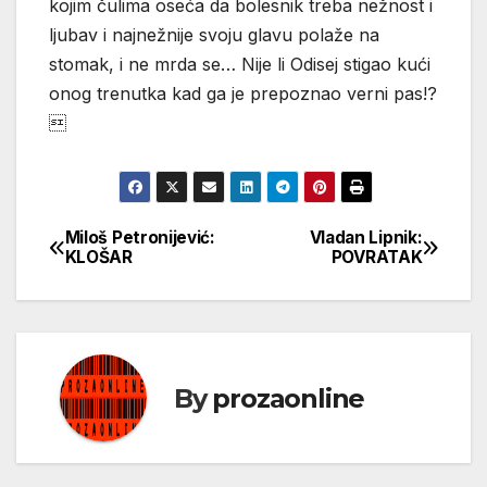
kojim čulima oseća da bolesnik treba nežnost i
ljubav i najnežnije svoju glavu polaže na
stomak, i ne mrda se… Nije li Odisej stigao kući
onog trenutka kad ga je prepoznao verni pas!?

Miloš Petronijević:
Vladan Lipnik:
Кретање
KLOŠAR
POVRATAK
чланка
By
prozaonline