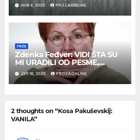
НОВ 4, 2025
PROZAONLINE
PRIČE
Zdenka Feđver: VIDI ŠTA SU
MI URADILI OD PESME,
MAMA*
ЈУЛ 16, 2025
PROZAONLINE
2 thoughts on “Kosa Pakuševskij:
VANILA”