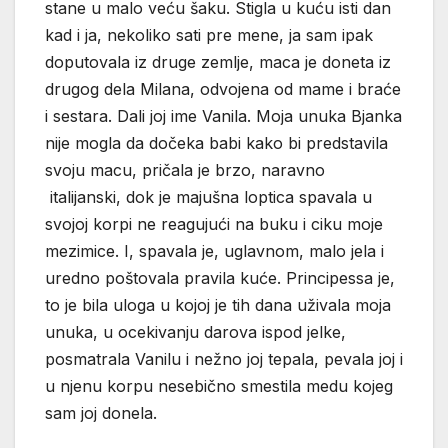
stane u malo veću šaku. Stigla u kuću isti dan
kad i ja, nekoliko sati pre mene, ja sam ipak
doputovala iz druge zemlje, maca je doneta iz
drugog dela Milana, odvojena od mame i braće
i sestara. Dali joj ime Vanila. Moja unuka Bjanka
nije mogla da dočeka babi kako bi predstavila
svoju macu, pričala je brzo, naravno
italijanski, dok je majušna loptica spavala u
svojoj korpi ne reagujući na buku i ciku moje
mezimice. I, spavala je, uglavnom, malo jela i
uredno poštovala pravila kuće. Principessa je,
to je bila uloga u kojoj je tih dana uživala moja
unuka, u ocekivanju darova ispod jelke,
posmatrala Vanilu i nežno joj tepala, pevala joj i
u njenu korpu nesebično smestila medu kojeg
sam joj donela.