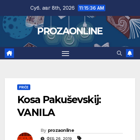
Skip
Суб. авг 8th, 2026
11:15:37 AM
to
content
PROZAONLINE
PRIČE
Kosa Pakuševskij:
VANILA
By
prozaonline
ФЕБ 26, 2019