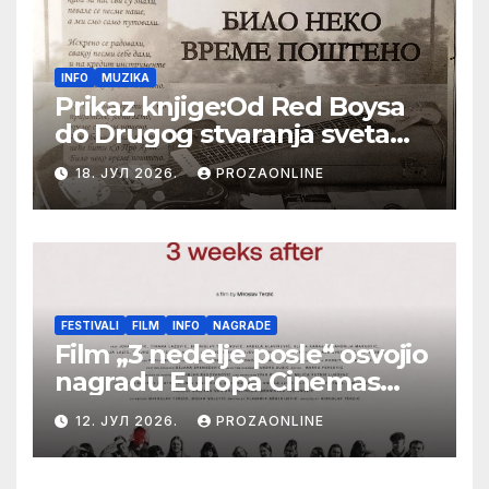
INFO
MUZIKA
Prikaz knjige:Od Red Boysa
do Drugog stvaranja sveta
(bilo neko vreme pošteno)
18. ЈУЛ 2026.
PROZAONLINE
(autor- Zlatomira Sremca,
Botoš 2022. godine,
samizdat)
FESTIVALI
FILM
INFO
NAGRADE
Film „3 nedelje posle“ osvojio
nagradu Europa Cinemas
Label na Filmskom festivalu
12. ЈУЛ 2026.
PROZAONLINE
u Karlovim Varima