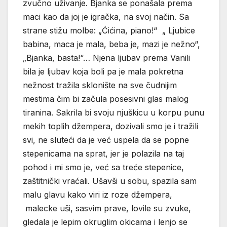
zvučno uživanje. Bjanka se ponašala prema
maci kao da joj je igračka, na svoj način. Sa
strane stižu molbe: „Ćićina, piano!“ „ Ljubice
babina, maca je mala, beba je, mazi je nežno“,
„Bjanka, basta!“… Njena ljubav prema Vanili
bila je ljubav koja boli pa je mala pokretna
nežnost tražila sklonište na sve čudnijim
mestima čim bi začula posesivni glas malog
tiranina. Sakrila bi svoju njuškicu u korpu punu
mekih toplih džempera, dozivali smo je i tražili
svi, ne sluteći da je već uspela da se popne
stepenicama na sprat, jer je polazila na taj
pohod i mi smo je, već sa treće stepenice,
zaštitnički vraćali. Ušavši u sobu, spazila sam
malu glavu kako viri iz roze džempera,
malecke uši, sasvim prave, lovile su zvuke,
gledala je lepim okruglim okicama i lenjo se