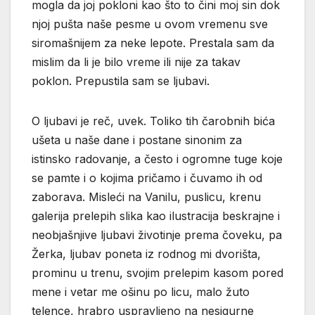
mogla da joj pokloni kao što to čini moj sin dok
njoj pušta naše pesme u ovom vremenu sve
siromašnijem za neke lepote. Prestala sam da
mislim da li je bilo vreme ili nije za takav
poklon. Prepustila sam se ljubavi.
O ljubavi je reč, uvek. Toliko tih čarobnih bića
ušeta u naše dane i postane sinonim za
istinsko radovanje, a često i ogromne tuge koje
se pamte i o kojima pričamo i čuvamo ih od
zaborava. Misleći na Vanilu, puslicu, krenu
galerija prelepih slika kao ilustracija beskrajne i
neobjašnjive ljubavi životinje prema čoveku, pa
Žerka, ljubav poneta iz rodnog mi dvorišta,
prominu u trenu, svojim prelepim kasom pored
mene i vetar me ošinu po licu, malo žuto
telence, hrabro uspravljeno na nesigurne