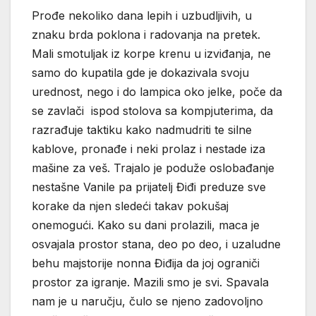
Prođe nekoliko dana lepih i uzbudljivih, u
znaku brda poklona i radovanja na pretek.
Mali smotuljak iz korpe krenu u izviđanja, ne
samo do kupatila gde je dokazivala svoju
urednost, nego i do lampica oko jelke, poče da
se zavlači ispod stolova sa kompjuterima, da
razrađuje taktiku kako nadmudriti te silne
kablove, pronađe i neki prolaz i nestade iza
mašine za veš. Trajalo je poduže oslobađanje
nestašne Vanile pa prijatelj Điđi preduze sve
korake da njen sledeći takav pokušaj
onemogući. Kako su dani prolazili, maca je
osvajala prostor stana, deo po deo, i uzaludne
behu majstorije nonna Điđija da joj ograniči
prostor za igranje. Mazili smo je svi. Spavala
nam je u naručju, čulo se njeno zadovoljno