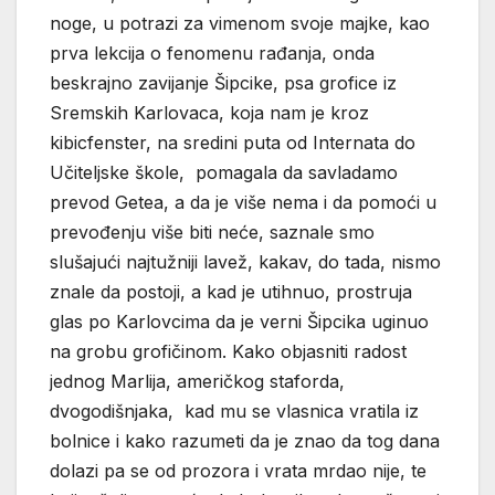
noge, u potrazi za vimenom svoje majke, kao
prva lekcija o fenomenu rađanja, onda
beskrajno zavijanje Šipcike, psa grofice iz
Sremskih Karlovaca, koja nam je kroz
kibicfenster, na sredini puta od Internata do
Učiteljske škole, pomagala da savladamo
prevod Getea, a da je više nema i da pomoći u
prevođenju više biti neće, saznale smo
slušajući najtužniji lavež, kakav, do tada, nismo
znale da postoji, a kad je utihnuo, prostruja
glas po Karlovcima da je verni Šipcika uginuo
na grobu grofičinom. Kako objasniti radost
jednog Marlija, američkog staforda,
dvogodišnjaka, kad mu se vlasnica vratila iz
bolnice i kako razumeti da je znao da tog dana
dolazi pa se od prozora i vrata mrdao nije, te