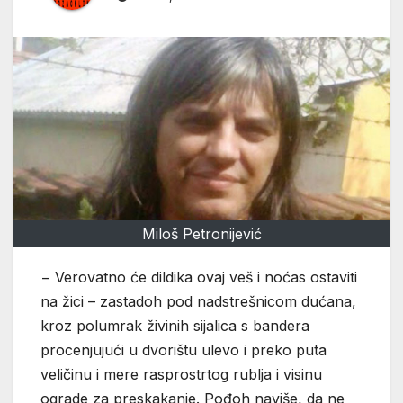
Miloš Petronijević
− Verovatno će dildika ovaj veš i noćas ostaviti
na žici – zastadoh pod nadstrešnicom dućana,
kroz polumrak živinih sijalica s bandera
procenjujući u dvorištu ulevo i preko puta
veličinu i mere rasprostrtog rublja i visinu
ograde za preskakanje. Pođoh naviše, da ne