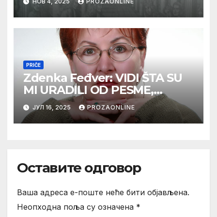
НОВ 4, 2025
PROZAONLINE
PRIČE
Zdenka Feđver: VIDI ŠTA SU
MI URADILI OD PESME,
MAMA*
ЈУЛ 16, 2025
PROZAONLINE
Оставите одговор
Ваша адреса е-поште неће бити објављена.
Неопходна поља су означена
*