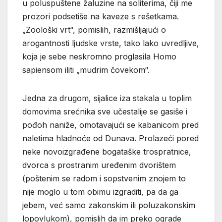
u poluspuštene žaluzine na soliterima, čiji me
prozori podsetiše na kaveze s rešetkama.
„Zoološki vrt“, pomislih, razmišljajući o
arogantnosti ljudske vrste, tako lako uvredljive,
koja je sebe neskromno proglasila Homo
sapiensom iliti „mudrim čovekom“.
Jedna za drugom, sijalice iza stakala u toplim
domovima srećnika sve učestalije se gasiše i
pođoh naniže, omotavajući se kabanicom pred
naletima hladnoće od Dunava. Prolazeći pored
neke novoizgrađene bogataške trospratnice,
dvorca s prostranim uređenim dvorištem
(poštenim se radom i sopstvenim znojem to
nije moglo u tom obimu izgraditi, pa da ga
jebem, već samo zakonskim ili poluzakonskim
lopovlukom), pomislih da im preko ograde