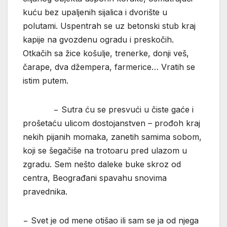
kuću bez upaljenih sijalica i dvorište u
polutami. Uspentrah se uz betonski stub kraj
kapije na gvozdenu ogradu i preskočih.
Otkačih sa žice košulje, trenerke, donji veš,
čarape, dva džempera, farmerice… Vratih se
istim putem.
− Sutra ću se presvući u čiste gaće i
prošetaću ulicom dostojanstven – prođoh kraj
nekih pijanih momaka, zanetih samima sobom,
koji se šegačiše na trotoaru pred ulazom u
zgradu. Sem nešto daleke buke skroz od
centra, Beograđani spavahu snovima
pravednika.
− Svet je od mene otišao ili sam se ja od njega