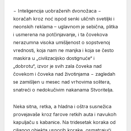
− Inteligencija uobraženih dvonožaca −
koračah kroz noć ispod senki uličnih svetiljki i
neonskih reklama – uglavnom je sebična, plitka
i usmerena na potčinjavanje, i ta čovekova
nerazumna visoka umišljenost o sopstvenoj
vrednosti, koja nam ne manjka i koja se često
maskira u „civilizacijsko dostignuće“ i
„dobrotu“, izvor je svih zala čoveka nad
čovekom i čoveka nad životinjama − zagledah
se zamišljen u mesec nad vrhovima solitera,
snatreći o nedokučivim nakanama Stvoritelja.
Neka sitna, retka, a hladna i oštra susnežica
provejavaše kroz farove retkih auta i navukoh
kapuljaču s kabanice. Na tridesetak koraka od
ciljanog objekta usporih korake, osmatrajući