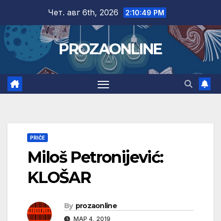
Skip
Чет. авг 6th, 2026
2:10:50 PM
to
content
PROZAONLINE
PRIČE
Miloš Petronijević:
KLOŠAR
By
prozaonline
МАР 4, 2019