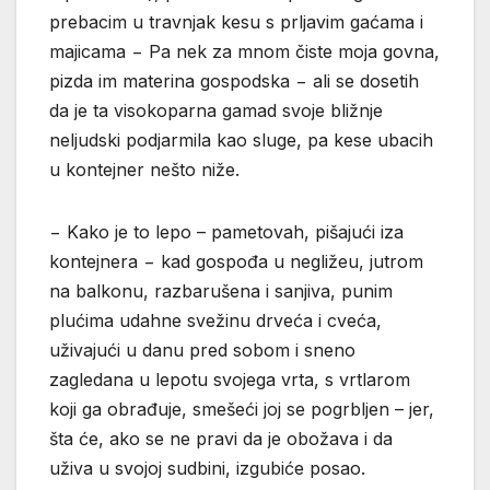
prebacim u travnjak kesu s prljavim gaćama i
majicama − Pa nek za mnom čiste moja govna,
pizda im materina gospodska − ali se dosetih
da je ta visokoparna gamad svoje bližnje
neljudski podjarmila kao sluge, pa kese ubacih
u kontejner nešto niže.
− Kako je to lepo – pametovah, pišajući iza
kontejnera − kad gospođa u negližeu, jutrom
na balkonu, razbarušena i sanjiva, punim
plućima udahne svežinu drveća i cveća,
uživajući u danu pred sobom i sneno
zagledana u lepotu svojega vrta, s vrtlarom
koji ga obrađuje, smešeći joj se pogrbljen – jer,
šta će, ako se ne pravi da je obožava i da
uživa u svojoj sudbini, izgubiće posao.