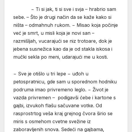
− Ti si jak, ti si sve i svja – hrabrio sam
sebe. – Što je drugi način da se kaže kako si
ništa – odmahnuh rukom. − Misao koja počinje
već je smrt, u misli koja je novi san –
razmišljah, vucarajući se niz trotoare, dok je
jebena susnežica kao da je od stakla iskosa i
mučki sekla po meni, udarajući me u kosti.
− Sve je otišlo u tri lepe − uđoh u
petospratnicu, gde sam u sporednom hodniku
podruma imao privremeno leglo. − Život je
vazda privremen – podigavši ćebe i kartone s
gajbi, izvukoh flašu sačuvane votke. Od
rasprostrtog veša kraj grejnog čvora širio se
miris s osmehom cvetne svežine iz
zaboravljenih snova. Sedeći na gajbama,