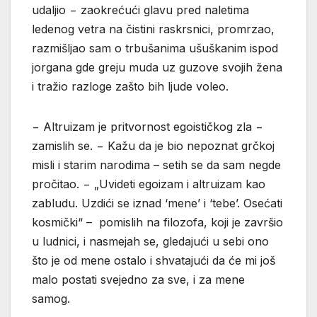
udaljio − zaokrećući glavu pred naletima
ledenog vetra na čistini raskrsnici, promrzao,
razmišljao sam o trbušanima ušuškanim ispod
jorgana gde greju muda uz guzove svojih žena
i tražio razloge zašto bih ljude voleo.
− Altruizam je pritvornost egoističkog zla −
zamislih se. − Kažu da je bio nepoznat grčkoj
misli i starim narodima – setih se da sam negde
pročitao. − „Uvideti egoizam i altruizam kao
zabludu. Uzdići se iznad ‘mene’ i ‘tebe’. Osećati
kosmički“ – pomislih na filozofa, koji je završio
u ludnici, i nasmejah se, gledajući u sebi ono
što je od mene ostalo i shvatajući da će mi još
malo postati svejedno za sve, i za mene
samog.