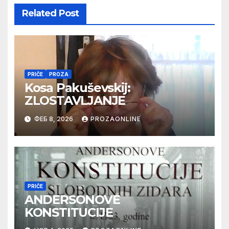
Related Post
PRIČE
PROZA
Kosa Pakuševskij:
ZLOSTAVLJANJE
ФЕБ 8, 2026
PROZAONLINE
PRIČE
ANDERSONOVE
KONSTITUCIJE