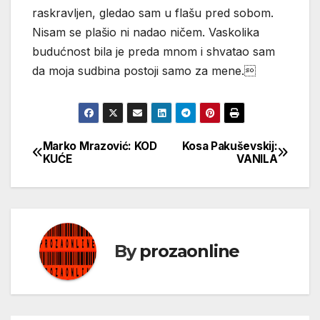
raskravljen, gledao sam u flašu pred sobom.
Nisam se plašio ni nadao ničem. Vaskolika
budućnost bila je preda mnom i shvatao sam
da moja sudbina postoji samo za mene.
Marko Mrazović: KOD
Kosa Pakuševskij:
Кретање
KUĆE
VANILA
чланка
By
prozaonline