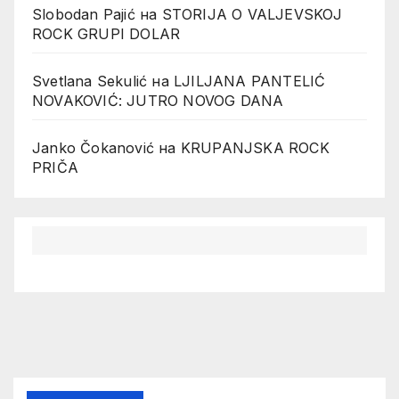
Slobodan Pajić
на
STORIJA O VALJEVSKOJ
ROCK GRUPI DOLAR
Svetlana Sekulić
на
LJILJANA PANTELIĆ
NOVAKOVIĆ: JUTRO NOVOG DANA
Janko Čokanović
на
KRUPANJSKA ROCK
PRIČA