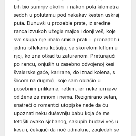
bih bio sumnjiv okolini, i nakon pola kilometra
sedoh u polutamu pod nekakav kesten uskraj
puta. Dunuvši u prozeble prste, iz sredine
ranca izvukoh užegle majice i donji veš, koje
sve skupa nije imalo smisla prati − pronađoh i
jednu isflekanu košulju, sa skorelom kiflom u
njoj, ko zna otkad tu zaturenom. Preturajući
po rancu, onjuših u zasebno odvojenoj kesi
švalerske gaće, karirane, do iznad kolena, s
šlicom na dugmići, koje sam oblačio u
posebnim prilikama, retkim, jer neke jurnjave
od žena za mnom i nema. Rezignirano setan,
snatreći o romantici utopijske nade da ću
upoznati neku duševniju babu koja će me
tetošiti ovako sjebanog, sakupih buđavi veš u
kesu i, čekajući da noć odmakne, zagledah se