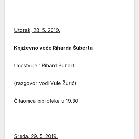
Utorak, 28. 5. 2019.
Književno veče Riharda Šuberta
Učestvuje : Rihard Šubert
(razgovor vodi Vule Žurić)
Čitaonica biblioteke u 19.30
Sreda, 29. 5. 2019.