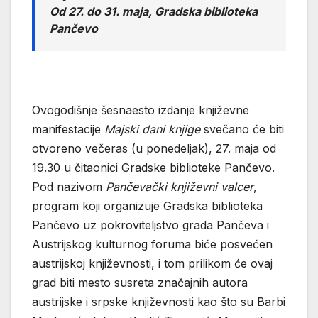
Od 27. do 31. maja, Gradska biblioteka
Pančevo
Ovogodišnje šesnaesto izdanje književne
manifestacije
Majski dani knjige
svečano će biti
otvoreno večeras (u ponedeljak), 27. maja od
19.30 u čitaonici Gradske biblioteke Pančevo.
Pod nazivom
Pančevački književni valcer
,
program koji organizuje Gradska biblioteka
Pančevo uz pokroviteljstvo grada Pančeva i
Austrijskog kulturnog foruma biće posvećen
austrijskoj književnosti, i tom prilikom će ovaj
grad biti mesto susreta značajnih autora
austrijske i srpske književnosti kao što su Barbi