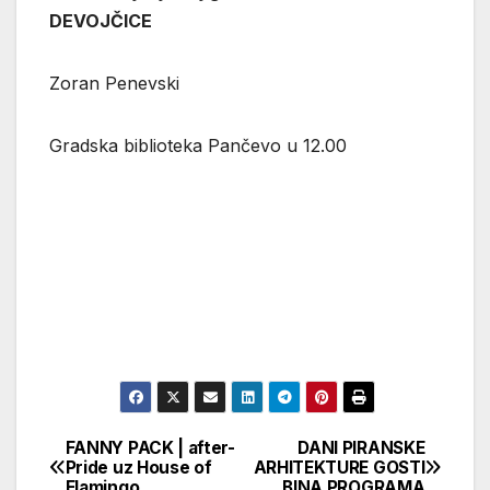
DEVOJČICE
Zoran Penevski
Gradska biblioteka Pančevo u 12.00
FANNY PACK | after-
DANI PIRANSKE
Кретање
Pride uz House of
ARHITEKTURE GOSTI
Flamingo
BINA PROGRAMA