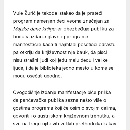
Vule Žurić je takođe istakao da je prateći
program namenjen deci veoma značajan za
Majske dane knjige
jer obezbeđuje publiku za
buduća izdanja glavnog programa
manifestacije kada ti najmlađi posetioci odrastu
pa otkriju da književnost nije bauk, da pisci
nisu strašni ljudi koji jedu malu decu i velike
ljude, i da je biblioteka jedno mesto u kome se
mogu osećati ugodno.
Ovogodišnje izdanje manifestacije biće prilika
da pančevačka publika sazna nešto više o
gostima programa koji će osim o svojim delima,
govoriti i o austrijskom književnom trenutku, a
sve na tragu njihovih velikih prethodnika kakav