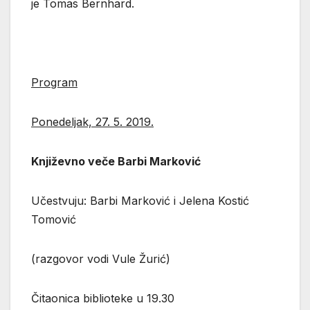
je Tomas Bernhard.
Program
Ponedeljak, 27. 5. 2019.
Književno veče Barbi Marković
Učestvuju: Barbi Marković i Jelena Kostić
Tomović
(razgovor vodi Vule Žurić)
Čitaonica biblioteke u 19.30