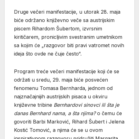
Druge večeri manifestacije, u utorak 28. maja
biće održano književno veče sa austrijskim
piscem Rihardom Šubertom, izvrsnim
kiritičarem, pronicljivim svestranim umetnikom
sa kojim će „razgovor biti pravi vatromet novih
ideja što ovde ne čuje često“.
Program treće večeri manifestacije koji će se
održati u sredu, 29. maja biće posvećen
fenomenu Tomasa Bernharda, jednom od
najznačajnijih austrijskih pisaca u okviru
književne tribine
Bernhardovi sinovci ili šta je
danas Bernhard nama, a šta njima?
o čemu će
govoriti Barbi Marković, Rihard Šubert i Jelena
Kostić Tomović, a njima će se u ovom
inspirativnom razgovoru pridružiti Margarita