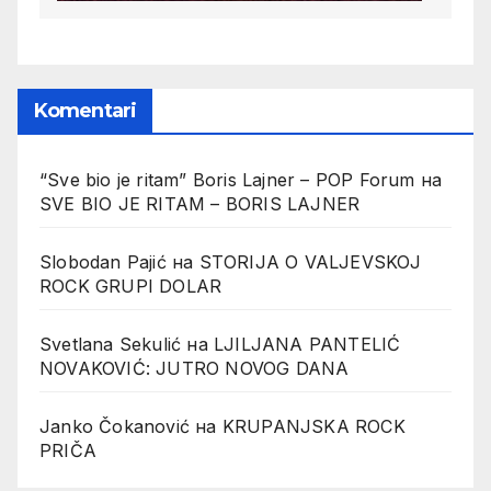
Komentari
“Sve bio je ritam” Boris Lajner – POP Forum
на
SVE BIO JE RITAM – BORIS LAJNER
Slobodan Pajić
на
STORIJA O VALJEVSKOJ
ROCK GRUPI DOLAR
Svetlana Sekulić
на
LJILJANA PANTELIĆ
NOVAKOVIĆ: JUTRO NOVOG DANA
Janko Čokanović
на
KRUPANJSKA ROCK
PRIČA