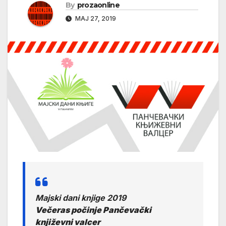
By
prozaonline
МАЈ 27, 2019
Majski dani knjige 2019
Večeras počinje Pančevački
književni valcer