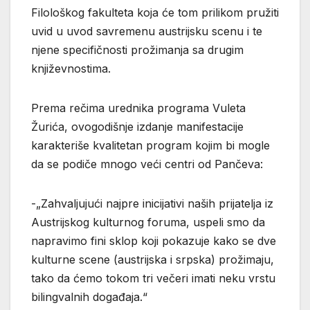
Filološkog fakulteta koja će tom prilikom pružiti
uvid u uvod savremenu austrijsku scenu i te
njene specifičnosti prožimanja sa drugim
književnostima.
Prema rečima urednika programa Vuleta
Žurića, ovogodišnje izdanje manifestacije
karakteriše kvalitetan program kojim bi mogle
da se podiče mnogo veći centri od Pančeva:
-„Zahvaljujući najpre inicijativi naših prijatelja iz
Austrijskog kulturnog foruma, uspeli smo da
napravimo fini sklop koji pokazuje kako se dve
kulturne scene (austrijska i srpska) prožimaju,
tako da ćemo tokom tri večeri imati neku vrstu
bilingvalnih događaja.“