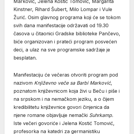
Marković, Jelena Kostić Tomović, Margarita
Kinstner, Rihard Šubert, Milo Lompar i Vule
Žurić. Osim glavnog programa koji će se tokom
svih dana manifestacije održavati od 19.30
časova u čitaonici Gradske biblioteke Pančevo,
biće organizovan i prateći program posvećen
deci, a ulaz na sve programske sadržaje je
besplatan.
Manifestaciju će večeras otvoriti program pod
nazivom
Književno veče sa Barbi Marković
,
poznatom književnicom koja živi u Beču i piše i
na srpskom i na nemačkom jeziku, a o čijem
kredibilitetu književnice govori činjenica da
njene romane objavljuje nemački
Suhrkamp.
Iste večeri govoriće i Jelena Kostić Tomović,
profesorka na katedri za germanistiku