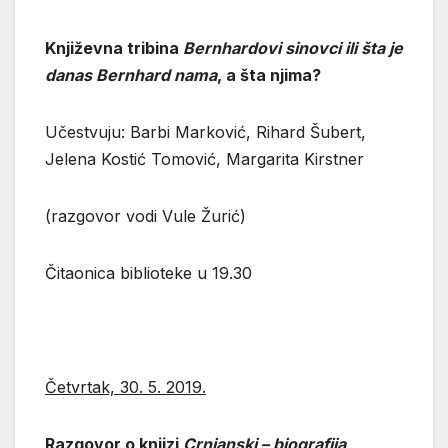
Književna tribina
Bernhardovi sinovci ili šta je
danas Bernhard nama
, a šta njima?
Učestvuju: Barbi Marković, Rihard Šubert,
Jelena Kostić Tomović, Margarita Kirstner
(razgovor vodi Vule Žurić)
Čitaonica biblioteke u 19.30
Četvrtak, 30. 5. 2019.
Razgovor o knjizi
Crnjanski – biografija