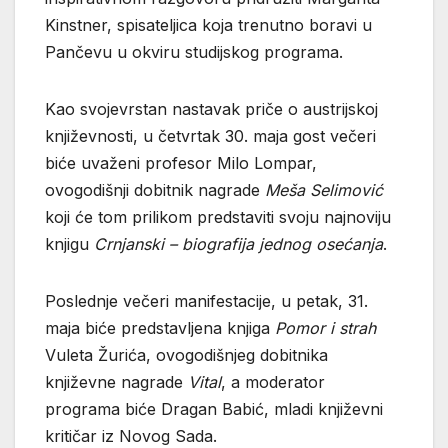
Kinstner, spisateljica koja trenutno boravi u
Pančevu u okviru studijskog programa.
Kao svojevrstan nastavak priče o austrijskoj
književnosti, u četvrtak 30. maja gost večeri
biće uvaženi profesor Milo Lompar,
ovogodišnji dobitnik nagrade
Meša Selimović
koji će tom prilikom predstaviti svoju najnoviju
knjigu
Crnjanski – biografija jednog osećanja
.
Poslednje večeri manifestacije, u petak, 31.
maja biće predstavljena knjiga
Pomor i strah
Vuleta Žurića, ovogodišnjeg dobitnika
književne nagrade
Vital
, a moderator
programa biće Dragan Babić, mladi književni
kritičar iz Novog Sada.