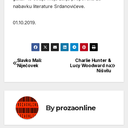
nabavku literature Srdanovićeve.
01.10.2019.
Slavko Mali:
Charlie Hunter &
Кретање
Niječovek
Lucy Woodward na
Nišvilu
чланка
By
prozaonline