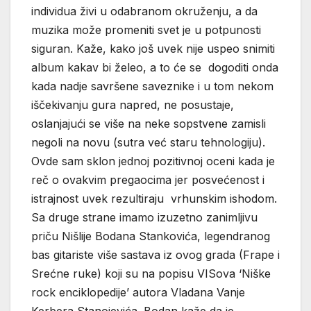
individua živi u odabranom okruženju, a da
muzika može promeniti svet je u potpunosti
siguran. Kaže, kako još uvek nije uspeo snimiti
album kakav bi želeo, a to će se dogoditi onda
kada nadje savršene saveznike i u tom nekom
iščekivanju gura napred, ne posustaje,
oslanjajući se više na neke sopstvene zamisli
negoli na novu (sutra već staru tehnologiju).
Ovde sam sklon jednoj pozitivnoj oceni kada je
reč o ovakvim pregaocima jer posvećenost i
istrajnost uvek rezultiraju vrhunskim ishodom.
Sa druge strane imamo izuzetno zanimljivu
priču Nišlije Bodana Stankovića, legendranog
bas gitariste više sastava iz ovog grada (Frape i
Srećne ruke) koji su na popisu VISova ‘Niške
rock enciklopedije’ autora Vladana Vanje