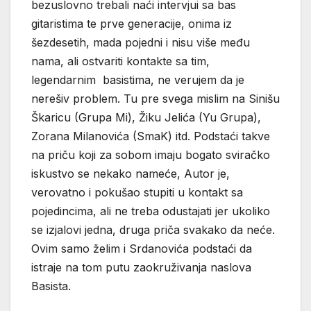
bezuslovno trebali naći intervjui sa bas
gitaristima te prve generacije, onima iz
šezdesetih, mada pojedni i nisu više među
nama, ali ostvariti kontakte sa tim,
legendarnim basistima, ne verujem da je
nerešiv problem. Tu pre svega mislim na Sinišu
Škaricu (Grupa Mi), Žiku Jelića (Yu Grupa),
Zorana Milanovića (SmaK) itd. Podstaći takve
na priču koji za sobom imaju bogato sviračko
iskustvo se nekako nameće, Autor je,
verovatno i pokušao stupiti u kontakt sa
pojedincima, ali ne treba odustajati jer ukoliko
se izjalovi jedna, druga priča svakako da neće.
Ovim samo želim i Srdanovića podstaći da
istraje na tom putu zaokruživanja naslova
Basista.