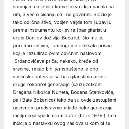
sumnjam da je bilo kome takva ideja padala na
um, a već o pisanju da i ne govorim. Složio je
tako odlično štivo, vodjen valjda tom ljubavlju
prema instrumentu koji svira (bas gitarist u
grupi Danilov doživljaj Beča itd) što mu je,
prirodno sasvim, umnogome olakšalo posao
koji je rezultirao ovim odličnim naslovom.
Srdanovićeva priča, nekako, kreće od
sredine, rekao bih, jer ispušteno je ono
suštinsko, intervjui sa bas gitaristima prve i
druge rokenrol generacije (sa izuzetkom
Dragana Nikolića Nuneta, Bodana Stankovića,
pa i Bate Božanića) tako da su ovde zastupljeni
uglavnom predstavnici mlađe neke generacije
medju koje spade i sam autor (born 1979.). Ima
indicija o nastavku ovog naslova u kom bi se