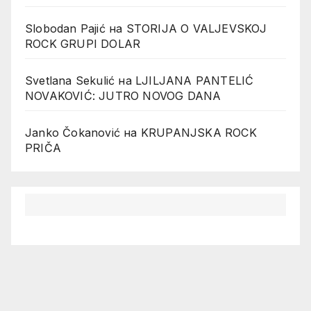
Slobodan Pajić
на
STORIJA O VALJEVSKOJ
ROCK GRUPI DOLAR
Svetlana Sekulić
на
LJILJANA PANTELIĆ
NOVAKOVIĆ: JUTRO NOVOG DANA
Janko Čokanović
на
KRUPANJSKA ROCK
PRIČA