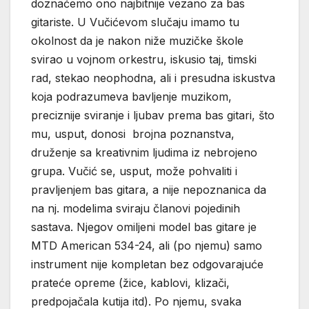
doznaćemo ono najbitnije vezano za bas
gitariste. U Vučićevom slučaju imamo tu
okolnost da je nakon niže muzičke škole
svirao u vojnom orkestru, iskusio taj, timski
rad, stekao neophodna, ali i presudna iskustva
koja podrazumeva bavljenje muzikom,
preciznije sviranje i ljubav prema bas gitari, što
mu, usput, donosi brojna poznanstva,
druženje sa kreativnim ljudima iz nebrojeno
grupa. Vučić se, usput, može pohvaliti i
pravljenjem bas gitara, a nije nepoznanica da
na nj. modelima sviraju članovi pojedinih
sastava. Njegov omiljeni model bas gitare je
MTD American 534-24, ali (po njemu) samo
instrument nije kompletan bez odgovarajuće
prateće opreme (žice, kablovi, klizači,
predpojačala kutija itd). Po njemu, svaka