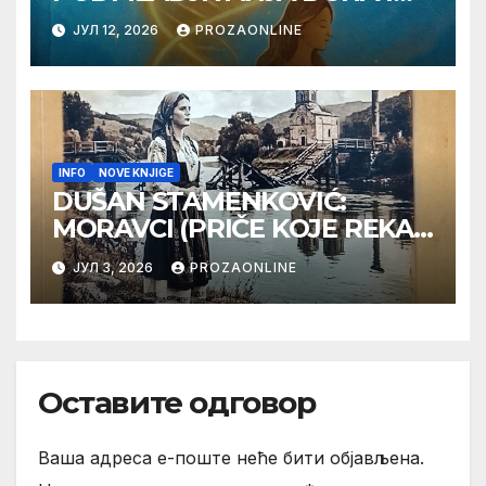
TELA SA TESLOM
ЈУЛ 12, 2026
PROZAONLINE
INFO
NOVE KNJIGE
DUŠAN STAMENKOVIĆ:
MORAVCI (PRIČE KOJE REKA
PAMTI)
ЈУЛ 3, 2026
PROZAONLINE
Оставите одговор
Ваша адреса е-поште неће бити објављена.