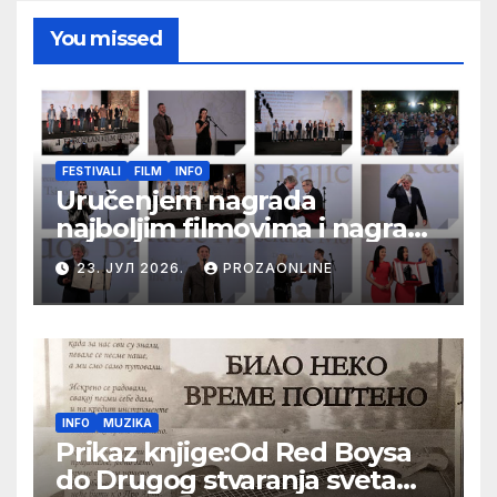
You missed
FESTIVALI
FILM
INFO
Uručenjem nagrada
najboljim filmovima i nagrade
„Aleksandar Lifka“ Radošu
23. ЈУЛ 2026.
PROZAONLINE
Bajiću svečano zatvoren 33.
Festival evropskog filma Palić
INFO
MUZIKA
Prikaz knjige:Od Red Boysa
do Drugog stvaranja sveta