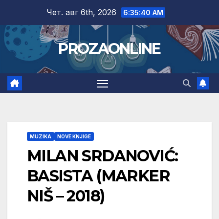
Skip
Чет. авг 6th, 2026
6:35:41 AM
to
content
PROZAONLINE
MUZIKA
NOVE KNJIGE
MILAN SRDANOVIĆ:
BASISTA (MARKER
NIŠ – 2018)