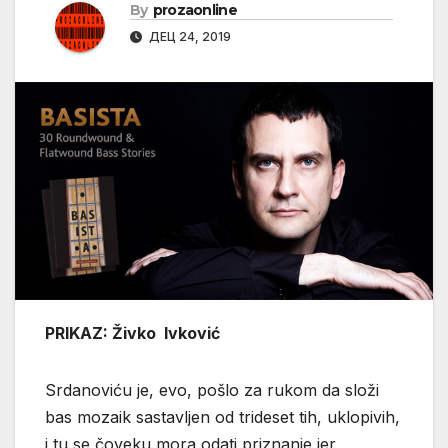
By
prozaonline
ДЕЦ 24, 2019
PRIKAZ: Živko Ivković
Srdanoviću je, evo, pošlo za rukom da složi
bas mozaik sastavljen od trideset tih, uklopivih,
i tu se čoveku mora odati priznanje jer