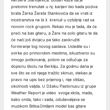
Kerbera Stanojevića. Bodan kaže da je
prelomni trenutak u nj. karijeri bio kada poziva
brata Žarka Žareta Stankovića da se vrati iz
inostranstva ne bi li krenuli u ozbiljniji rad sa
novom rock grupom. Rekao mu je tada, da će
preći na bas gitaru, a Žare na solo gitaru te da
će naći još dvojicu pa tako zaokružiti
formiranje tog novog sastava. Usledile su i
svirke po primorskim mestima, iskustveno su
mnogo potkovaniji, potom se odlučuje za
dopisnu školu na Berkliju. Za godinu dana je
sve što se od njega tražilo skinuo, stekao je
pravo na upis bez prijenog i, nije otišao,
okolnosti valjda. U Džaku Pastoriusu iz grupe
Weather Report je video svoga idola, mada,
kako onda, tako i sada, oduševaljava se
muzikom Bitlsa.Omiljeni model bas gitare