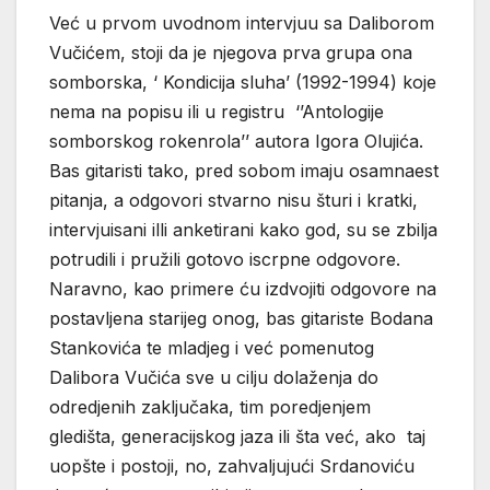
Već u prvom uvodnom intervjuu sa Daliborom
Vučićem, stoji da je njegova prva grupa ona
somborska, ‘ Kondicija sluha’ (1992-1994) koje
nema na popisu ili u registru ‘’Antologije
somborskog rokenrola’’ autora Igora Olujića.
Bas gitaristi tako, pred sobom imaju osamnaest
pitanja, a odgovori stvarno nisu šturi i kratki,
intervjuisani illi anketirani kako god, su se zbilja
potrudili i pružili gotovo iscrpne odgovore.
Naravno, kao primere ću izdvojiti odgovore na
postavljena starijeg onog, bas gitariste Bodana
Stankovića te mladjeg i već pomenutog
Dalibora Vučića sve u cilju dolaženja do
odredjenih zaključaka, tim poredjenjem
gledišta, generacijskog jaza ili šta već, ako taj
uopšte i postoji, no, zahvaljujući Srdanoviću