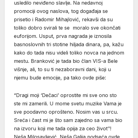
usledilo neviđeno slavlje. Na nedavnoj
promociji ovog naslova, tog događaja se
prisetio i Radomir Mihajlović, rekavši da su
toliko dobro svirali te se moralo sve okončati
euforijom. Usput, prva nagrada je iznosila
basnoslovnih tri stotine hiljada dinara, pa, kažu
kako do tada nisu videli toliko novca na jednom
mestu. Branković je tada bio član VIS-a Bele
višnje, ali, to su ti nezaboravni dani, koji u
njemu bude emocije, pa tako ovde piše:
“Dragi moji ‘Dečaci’ oprostite mi sve ono sto
ste mi zamerili. U mome svetu muzike Vama je
sve poodavno oprošteno. Nosim vas u srcu.
Sreća i čast mi je što sam zajedno sa vama bio
na izvoru koji me tada opija za ceo život’’!
Neša Milosavljević, Neša Galija podseća ovde