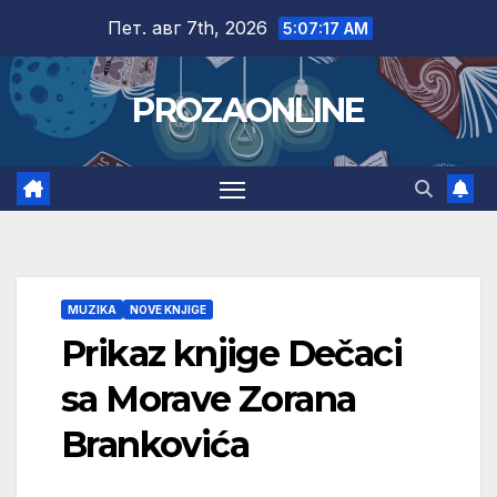
Skip
Пет. авг 7th, 2026
5:07:18 AM
to
content
PROZAONLINE
MUZIKA
NOVE KNJIGE
Prikaz knjige Dečaci
sa Morave Zorana
Brankovića