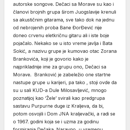
autorske songove. Dečaci sa Morave su kao i
članovi brojnih grupa širom Juogslavije krenuli
sa akustičnim gitarama, sve tako dok na jednu
od nebrojenih proba Bane ĐorĐević nije
doneo crvenu eletkričnu gitaru ali i iste boje
pojačalo. Nekako se u isto vreme javlja i Bata
Sokić, a nazivu grupe je kumovao otac Zorana
Brankovića, koji je govorio kako je
najprikladnije ime za grupu ono, Dečaci sa
Morave. Branković je zabeležio one startne
nastupe grupe u karijeri, pa tako , stoji ovde da
su u sali KUD-a Dule Milosavljević, mnogo
poznatijoj kao ‘Žele’ svirali kao predgrupa
sastavu Purpurne duge iz Kraljeva, da bi,
potom osvojili i Dom JNA kraljevački, a radi se
o 1967. godini koja se i uzma za godinu
formiranja Dečaka. Naravno, u vremenu