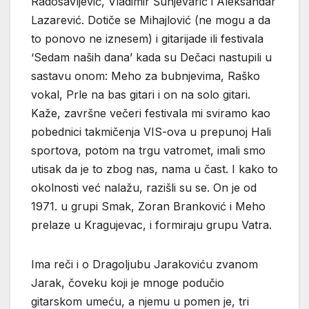
Radosavljević, Vladimir Šunjevarić i Aleksandar
Lazarević. Dotiče se Mihajlović (ne mogu a da
to ponovo ne iznesem) i gitarijade ili festivala
‘Sedam naših dana’ kada su Dečaci nastupili u
sastavu onom: Meho za bubnjevima, Raško
vokal, Prle na bas gitari i on na solo gitari.
Kaže, završne večeri festivala mi sviramo kao
pobednici takmičenja VIS-ova u prepunoj Hali
sportova, potom na trgu vatromet, imali smo
utisak da je to zbog nas, nama u čast. I kako to
okolnosti već nalažu, razišli su se. On je od
1971. u grupi Smak, Zoran Branković i Meho
prelaze u Kragujevac, i formiraju grupu Vatra.
Ima reči i o Dragoljubu Jarakoviću zvanom
Jarak, čoveku koji je mnoge podučio
gitarskom umeću, a njemu u pomen je, tri