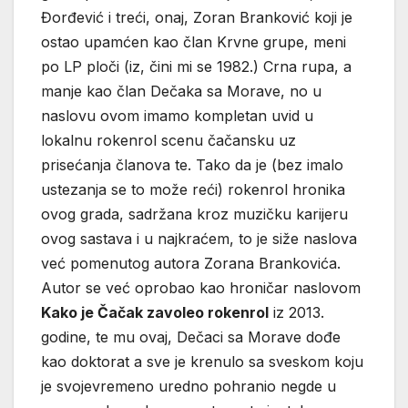
Đorđević i treći, onaj, Zoran Branković koji je
ostao upamćen kao član Krvne grupe, meni
po LP ploči (iz, čini mi se 1982.) Crna rupa, a
manje kao član Dečaka sa Morave, no u
naslovu ovom imamo kompletan uvid u
lokalnu rokenrol scenu čačansku uz
prisećanja članova te. Tako da je (bez imalo
ustezanja se to može reći) rokenrol hronika
ovog grada, sadržana kroz muzičku karijeru
ovog sastava i u najkraćem, to je siže naslova
već pomenutog autora Zorana Brankovića.
Autor se već oprobao kao hroničar naslovom
Kako je Čačak zavoleo rokenrol
iz 2013.
godine, te mu ovaj, Dečaci sa Morave dođe
kao doktorat a sve je krenulo sa sveskom koju
je svojevremeno uredno pohranio negde u