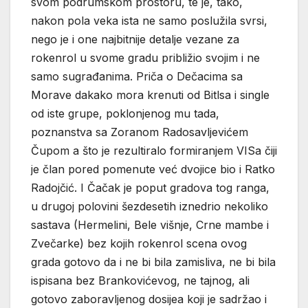
svom podrumskom prostoru, te je, tako,
nakon pola veka ista ne samo poslužila svrsi,
nego je i one najbitnije detalje vezane za
rokenrol u svome gradu približio svojim i ne
samo sugrađanima. Priča o Dečacima sa
Morave dakako mora krenuti od Bitlsa i single
od iste grupe, poklonjenog mu tada,
poznanstva sa Zoranom Radosavljevićem
Čupom a što je rezultiralo formiranjem VISa čiji
je član pored pomenute već dvojice bio i Ratko
Radojčić. I Čačak je poput gradova tog ranga,
u drugoj polovini šezdesetih iznedrio nekoliko
sastava (Hermelini, Bele višnje, Crne mambe i
Zvečarke) bez kojih rokenrol scena ovog
grada gotovo da i ne bi bila zamisliva, ne bi bila
ispisana bez Brankovićevog, ne tajnog, ali
gotovo zaboravljenog dosijea koji je sadržao i