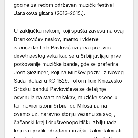
godine za redom održavan muzički festival
Jarakova gitara
(2013–2015.).
U zaključku nekom, koji spušta zavesu na ovaj
Brankovićev naslov, imamo i viđenje
istoričarke Lele Pavlović na prvu polovinu
devetnaestog veka kad se u Srbiji javljaju prve
potkovanije muzičke bande, gde se preferira
Josif Šlezinger, koji na Milošev poziv, iz Novog
Sada dolazi u KG 1829. i oformljuje Knjažesko
Srbsku bandu! Pavlovićeva se detaljnije
osvrnula na start nekakav, muzičke scene u
toj, novijoj istoriji Srbije, od Miloša pa na
ovamo uz, naravno storiju vezanu za svoj ,
čačanski kraj i društvenopolitičku zbilju tada
koju su pratili određeni muzički, kakvi-takvi ali