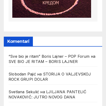
Komentari
“Sve bio je ritam” Boris Lajner – POP Forum
на
SVE BIO JE RITAM – BORIS LAJNER
Slobodan Pajić
на
STORIJA O VALJEVSKOJ
ROCK GRUPI DOLAR
Svetlana Sekulić
на
LJILJANA PANTELIĆ
NOVAKOVIĆ: JUTRO NOVOG DANA