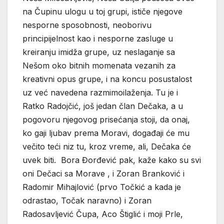
na Čupinu ulogu u toj grupi, ističe njegove
nesporne sposobnosti, neoborivu
principijelnost kao i nesporne zasluge u
kreiranju imidža grupe, uz neslaganje sa
Nešom oko bitnih momenata vezanih za
kreativni opus grupe, i na koncu posustalost
uz već navedena razmimoilaženja. Tu je i
Ratko Radojčić, još jedan član Dečaka, a u
pogovoru njegovog prisećanja stoji, da onaj,
ko gaji ljubav prema Moravi, događaji će mu
večito teći niz tu, kroz vreme, ali, Dečaka će
uvek biti. Bora Đorđević pak, kaže kako su svi
oni Dečaci sa Morave , i Zoran Branković i
Radomir Mihajlović (prvo Točkić a kada je
odrastao, Točak naravno) i Zoran
Radosavljević Čupa, Aco Štiglić i moji Prle,