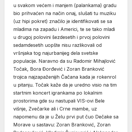
u svakom većem i manjem (palankama) gradu
bio prihvaćen na način onaj, slušati tu muziku
(uz hipi pokret) značilo je identifikovati se sa
mladima na zapadu i Americi, te se tako mladi
u drugoj polovini šezdesetih i prvoj polovini
sedamdesetih uopšte nisu razlikovali od
vršnjaka tog najurbanijeg dela svetske
populacije. Naravno da su Radomir Mihajlović
Točak, Bora Đorđević i Zoran Branković
trojica najzapaženijih Čačana kada je rokenrol
u pitanju. Točak kaže da je uredno visio na tim
startnim koncert igrankama po lokalnim
prostorima gde su nastupali VIS-ovi Bele
višnje, Zvečarke ali i Crne mambe, uz
napomenu da je u Želu prvi put čuo Dečake sa
Morave u sastavu: Zoran Branković, Zoran