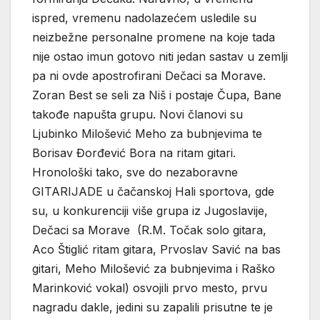
ispred, vremenu nadolazećem usledile su
neizbežne personalne promene na koje tada
nije ostao imun gotovo niti jedan sastav u zemlji
pa ni ovde apostrofirani Dečaci sa Morave.
Zoran Best se seli za Niš i postaje Čupa, Bane
takođe napušta grupu. Novi članovi su
Ljubinko Milošević Meho za bubnjevima te
Borisav Đorđević Bora na ritam gitari.
Hronološki tako, sve do nezaboravne
GITARIJADE u čačanskoj Hali sportova, gde
su, u konkurenciji više grupa iz Jugoslavije,
Dečaci sa Morave (R.M. Točak solo gitara,
Aco Štiglić ritam gitara, Prvoslav Savić na bas
gitari, Meho Milošević za bubnjevima i Raško
Marinković vokal) osvojili prvo mesto, prvu
nagradu dakle, jedini su zapalili prisutne te je