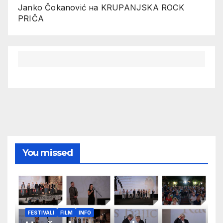
Janko Čokanović
на
KRUPANJSKA ROCK
PRIČA
You missed
FESTIVALI
FILM
INFO