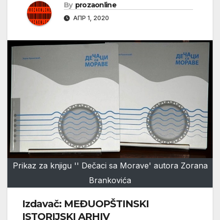
By
prozaonline
АПР 1, 2020
Prikaz za knjigu '' Dečaci sa Morave' autora Zorana
Brankovića
Izdavač: MEĐUOPŠTINSKI
ISTORIJSKI ARHIV