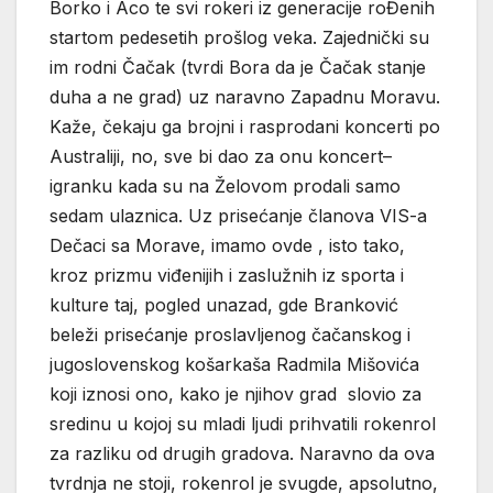
Borko i Aco te svi rokeri iz generacije roĐenih
startom pedesetih prošlog veka. Zajednički su
im rodni Čačak (tvrdi Bora da je Čačak stanje
duha a ne grad) uz naravno Zapadnu Moravu.
Kaže, čekaju ga brojni i rasprodani koncerti po
Australiji, no, sve bi dao za onu koncert–
igranku kada su na Želovom prodali samo
sedam ulaznica. Uz prisećanje članova VIS-a
Dečaci sa Morave, imamo ovde , isto tako,
kroz prizmu viđenijih i zaslužnih iz sporta i
kulture taj, pogled unazad, gde Branković
beleži prisećanje proslavljenog čačanskog i
jugoslovenskog košarkaša Radmila Mišovića
koji iznosi ono, kako je njihov grad slovio za
sredinu u kojoj su mladi ljudi prihvatili rokenrol
za razliku od drugih gradova. Naravno da ova
tvrdnja ne stoji, rokenrol je svugde, apsolutno,