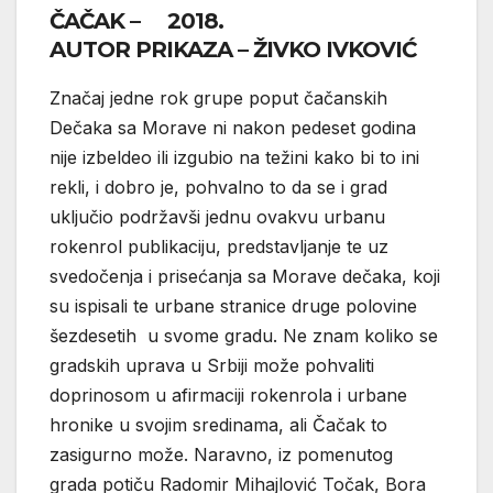
ČAČAK – 2018.
AUTOR PRIKAZA – ŽIVKO IVKOVIĆ
Značaj jedne rok grupe poput čačanskih
Dečaka sa Morave ni nakon pedeset godina
nije izbeldeo ili izgubio na težini kako bi to ini
rekli, i dobro je, pohvalno to da se i grad
uključio podržavši jednu ovakvu urbanu
rokenrol publikaciju, predstavljanje te uz
svedočenja i prisećanja sa Morave dečaka, koji
su ispisali te urbane stranice druge polovine
šezdesetih u svome gradu. Ne znam koliko se
gradskih uprava u Srbiji može pohvaliti
doprinosom u afirmaciji rokenrola i urbane
hronike u svojim sredinama, ali Čačak to
zasigurno može. Naravno, iz pomenutog
grada potiču Radomir Mihajlović Točak, Bora