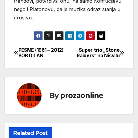
trendovi, potvrdivši onu, ne samo Konfučijevu
nego i Platonovu, da je muzika odraz stanja u
društvu.
PESME (1961 – 2012)
Super trio „Stone
Кретање
BOB DILAN
Raiders“ na Nišvilu
чланка
By
prozaonline
Related Post