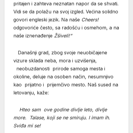
pritajen i zahteva neznatan napor da se shvati.
Vidi se da polažu na svoj izgled. Većina solidno
govori engleski jezik. Na naše
Cheers!
odgovoriće često, sa radošću i osmehom, a na
naše iznenađenje
Žšiveli!“
Današnji grad, zbog svoje neuobičajene
vizure sklada neba, mora i uzvišenja,
neobuzdanosti prirode samoga mesta i
okoline, deluje na osoben način, nesumnjivo
kao prijatno i prijemčivo mesto. Naš sused na
letovanju, kaže:
Hteo sam ove godine divlje leto, divlje
more. Talase, koji se ne smiruju. I imam ih.
Sviđa mi se!