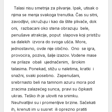
Talasi nisu smetnja za plivanje. Ipak, utisak o
njima se menja svakoga trenutka. Čas su sitni,
zavodljivi, okružuju i kao da štite plivače, dok
oni, razbacani oko stena obrazuju bele,
penušave atrakcije, poput slapova koji pristižu
sa dalekih izvora do svoga ušća. More,
jednostavno, ovde nije obično. Ono se igra,
provocira, poziva, šalje izazov. Vodene mase
ne prilaze obali ujednačenim, širokim
talasima. Ponekad, stižu u naletima, kratki i
snažni, svaki posebno. Zapenušani,
srebrnasto beli na tamnom azuru mora pod
zracima zalazećeg sunca, pravi su čipkasti
ukras. Teško ih je uloviti na snimku.
Neuhvatljivi su i promenljive brzine. Sačekati
ih, krenuti im u susret ili oprezno pratiti