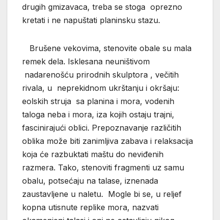
drugih gmizavaca, treba se stoga oprezno
kretati i ne napuštati planinsku stazu.
Brušene vekovima, stenovite obale su mala
remek dela. Isklesana neuništivom
nadarenošću prirodnih skulptora , večitih
rivala, u neprekidnom ukrštanju i okršaju:
eolskih struja sa planina i mora, vodenih
taloga neba i mora, iza kojih ostaju trajni,
fascinirajući oblici. Prepoznavanje različitih
oblika može biti zanimljiva zabava i relaksacija
koja će razbuktati maštu do neviđenih
razmera. Tako, stenoviti fragmenti uz samu
obalu, potsećaju na talase, iznenada
zaustavljene u naletu. Mogle bi se, u reljef
kopna utisnute replike mora, nazvati