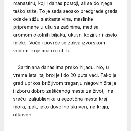
manastiru, koji i danas postoji, ali se do njega
teško stiže. To je sada seosko predgrađe grada
odakle stižu slatkasta vina, maslinke
pripremane u ulju sa začinima, med sa
aromom okolnih biljaka, ukusni kozji sir i kiselo
mleko. Voće i povrće se zaliva izvorskom
vodom, koje ima u izobilju.
Sartinjana danas ima preko hiljadu. No, u
vreme leta taj broj je i do 20 puta veći. Tako je
grad uprkos brižljivom traganju njegovih žitelja
i izboru dobro zaštićenog mesta za život, na
sreću zaljubljenika u egzotična mesta kraj
mora, ipak, iako dovoljno skriven, na kraju,
otkriven.