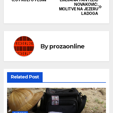
Кретање
NOVAKOVIĆ:
MOLITVE NA JEZERU
чланка
LADOGA
By
prozaonline
Related Post