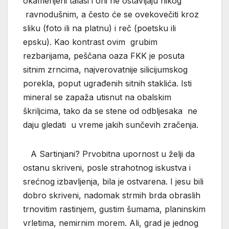
okamenjeni talasi i oni ne ostavljaju nikog
ravnodušnim, a često će se ovekovečiti kroz
sliku (foto ili na platnu) i reč (poetsku ili
epsku). Kao kontrast ovim grubim
rezbarijama, peščana oaza FKK je posuta
sitnim zrncima, najverovatnije silicijumskog
porekla, poput ugrađenih sitnih staklića. Isti
mineral se zapaža utisnut na obalskim
škriljcima, tako da se stene od odbljesaka ne
daju gledati u vreme jakih sunčevih zračenja.
A Sartinjani? Prvobitna upornost u želji da
ostanu skriveni, posle strahotnog iskustva i
srećnog izbavljenja, bila je ostvarena. I jesu bili
dobro skriveni, nadomak strmih brda obraslih
trnovitim rastinjem, gustim šumama, planinskim
vrletima, nemirnim morem. Ali, grad je jednog