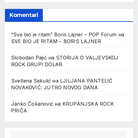
Komentari
“Sve bio je ritam” Boris Lajner – POP Forum
на
SVE BIO JE RITAM – BORIS LAJNER
Slobodan Pajić
на
STORIJA O VALJEVSKOJ
ROCK GRUPI DOLAR
Svetlana Sekulić
на
LJILJANA PANTELIĆ
NOVAKOVIĆ: JUTRO NOVOG DANA
Janko Čokanović
на
KRUPANJSKA ROCK
PRIČA