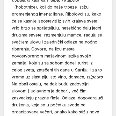
(hobotnice), koji do naše trpeze stižu
promenjenog imena: lignje. Ribolovci su, kako
će se kasnije ispostaviti iz svih krajeva sveta,
vrlo brzo se sprijateljuju, nesebično daju jedni
drugima savete, razmenjuju mamce, raduju se
svačijem ulovu i zajednički odlaze na noćno
ribarenje. Govore, na licu mesta
novostvorenom mešavinom jezika svojih
zemalja, koje su sa sobom doneli turisti iz
celog sveta, zatečeni tih dana u Sartiju. I za to
vreme uz slast piju isto vino, domaće,
tsipouro
Na obali ostaju, ne dok budu zadovoljni
ulovom ( uglavnom je dobar), već čim
zazveckaju prazne flaše. Odlaze, dogovarajući
druženja, koja se u početku svode na
organizovane večeri, onako kako stižu nove