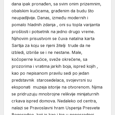
dana ipak pronađen, sa svim onim prizemnim,
obalskim kućicama, građenim da budu što
neupadljivije. Danas, između modernih i
pomalo hladnih zdanja , oni su topla varijanta
prošlosti i potsetnik na jedno drugo vreme.
Njihovim prisustvom se čuva natalna karta
Sartija za koju se njeni žitelji trude da ne
izbledi, izbriše se i ne nestane. Male,
kočoperne kućice, sveže okrečene, sa
prozorima i vratima jarkih boja, ispred kojih ,
kao po nepisanom pravilu sedi po jedan
predstavnik starosedelaca, svojevrsni su
eksponati muzeja istorije na otvorenom. Njima
se pridruzuju mnobrojne relikvije minijaturnih
crkava ispred domova. Nedaleko od centra,
nalazi se Pravoslavni hram Uspenja Presvete
Bogorodice, koji je kao i trg u neposrednoj