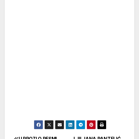
U PROZI O PESMI
LJILJANA PANTELIĆ