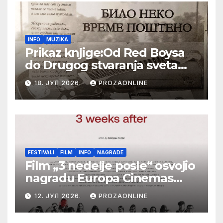
INFO
MUZIKA
Prikaz knjige:Od Red Boysa
do Drugog stvaranja sveta
(bilo neko vreme pošteno)
18. ЈУЛ 2026.
PROZAONLINE
(autor- Zlatomira Sremca,
Botoš 2022. godine,
samizdat)
FESTIVALI
FILM
INFO
NAGRADE
Film „3 nedelje posle“ osvojio
nagradu Europa Cinemas
Label na Filmskom festivalu
12. ЈУЛ 2026.
PROZAONLINE
u Karlovim Varima