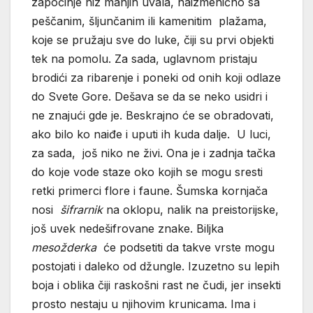
započinje niz manjih uvala, naizmenično sa
peščanim, šljunčanim ili kamenitim plažama,
koje se pružaju sve do luke, čiji su prvi objekti
tek na pomolu. Za sada, uglavnom pristaju
brodići za ribarenje i poneki od onih koji odlaze
do Svete Gore. Dešava se da se neko usidri i
ne znajući gde je. Beskrajno će se obradovati,
ako bilo ko naiđe i uputi ih kuda dalje. U luci,
za sada, još niko ne živi. Ona je i zadnja tačka
do koje vode staze oko kojih se mogu sresti
retki primerci flore i faune. Šumska kornjača
nosi
šifrarnik
na oklopu, nalik na preistorijske,
još uvek nedešifrovane znake. Biljka
mesožderka
će podsetiti da takve vrste mogu
postojati i daleko od džungle. Izuzetno su lepih
boja i oblika čiji raskošni rast ne čudi, jer insekti
prosto nestaju u njihovim krunicama. Ima i