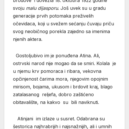
brodove i dovezla 18. oktobra 1922 godine
svoju
malu dijasporu
. Još uvek su u gradu
generacije prvih potomaka preživelih
očevidaca, koji u svežem sećanju čuvaju priču
svog neobičnog porekla zajedno sa imenima
njenih aktera.
Gostoljubivo im je ponuđena Atina. Ali,
ostrvski narod nije mogao da se smiri. Kolala je
u njemu krv pomoraca i ribara, vekovna
opčinjenost čarima mora, njegovim opojnim
mirisom, bojama, ukusom i brdovit kraj, blago
zatalasanog reljefa, dobro zaštićeno
obitavalište, na kakvo su bili naviknuti.
Atinjani im izlaze u susret. Odabrana su
šestorica najhrabrijih i najsnažnijih, ali i umnih