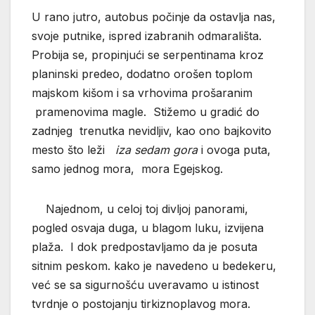
U rano jutro, autobus počinje da ostavlja nas,
svoje putnike, ispred izabranih odmarališta.
Probija se, propinjući se serpentinama kroz
planinski predeo, dodatno orošen toplom
majskom kišom i sa vrhovima prošaranim
pramenovima magle. Stižemo u gradić do
zadnjeg trenutka nevidljiv, kao ono bajkovito
mesto što leži
iza sedam gora
i ovoga puta,
samo jednog mora, mora Egejskog.
Najednom, u celoj toj divljoj panorami,
pogled osvaja duga, u blagom luku, izvijena
plaža. I dok predpostavljamo da je posuta
sitnim peskom. kako je navedeno u bedekeru,
već se sa sigurnošću uveravamo u istinost
tvrdnje o postojanju tirkiznoplavog mora.