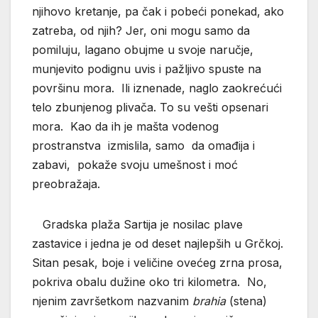
njihovo kretanje, pa čak i pobeći ponekad, ako
zatreba, od njih? Jer, oni mogu samo da
pomiluju, lagano obujme u svoje naručje,
munjevito podignu uvis i pažljivo spuste na
površinu mora. Ili iznenade, naglo zaokrećući
telo zbunjenog plivača. To su vešti opsenari
mora. Kao da ih je mašta vodenog
prostranstva izmislila, samo da omađija i
zabavi, pokaže svoju umešnost i moć
preobražaja.
Gradska plaža Sartija je nosilac plave
zastavice i jedna je od deset najlepših u Grčkoj.
Sitan pesak, boje i veličine ovećeg zrna prosa,
pokriva obalu dužine oko tri kilometra. No,
njenim završetkom nazvanim
brahia
(stena)