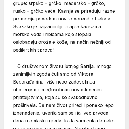
grupe: srpsko – grčko, mađarsko – grčko,
rusko – grčko veće. Kasnije se priređuju razne
promocije povodom novootvorenih objekata.
Svakako je najzanimljiji onaj sa kadicama
morske vode i ribicama koje stopala
oslobađaju orožale kože, na način nežniji od
pedikirskih sprava!
O društvenom životu letnjeg Sartija, mnogo
zanimljivih zgoda čuli smo od Viktora,
Beograđanina, više nego zadovoljnog
ribarenjem i međusobnim novostečenim
prijateljstvima, koja su se svakodnevno
proširivala. Da nam život priredi i poneko lepo
iznenađenje, uverila sam se i ja, već prvoga
dana u obilasku grada, kada sam čula da neko
iz grupe izgovara moje ime. Na obostrano