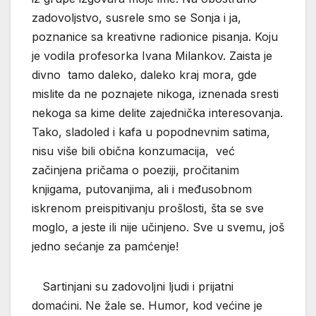
zadovoljstvo, susrele smo se Sonja i ja,
poznanice sa kreativne radionice pisanja. Koju
je vodila profesorka Ivana Milankov. Zaista je
divno tamo daleko, daleko kraj mora, gde
mislite da ne poznajete nikoga, iznenada sresti
nekoga sa kime delite zajednička interesovanja.
Tako, sladoled i kafa u popodnevnim satima,
nisu više bili obična konzumacija, već
začinjena pričama o poeziji, pročitanim
knjigama, putovanjima, ali i međusobnom
iskrenom preispitivanju prošlosti, šta se sve
moglo, a jeste ili nije učinjeno. Sve u svemu, još
jedno sećanje za pamćenje!
Sartinjani su zadovoljni ljudi i prijatni
domaćini. Ne žale se. Humor, kod većine je