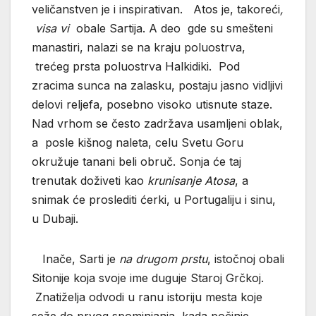
veličanstven je i inspirativan. Atos je, takoreći
,
visa
vi
obale Sartija. A deo gde su smešteni
manastiri, nalazi se na kraju poluostrva,
trećeg prsta poluostrva Halkidiki. Pod
zracima sunca na zalasku, postaju jasno vidljivi
delovi reljefa, posebno visoko utisnute staze.
Nad vrhom se često zadržava usamljeni oblak,
a posle kišnog naleta, celu Svetu Goru
okružuje tanani beli obruč. Sonja će taj
trenutak doživeti kao
krunisanje
Atosa
, a
snimak će proslediti ćerki, u Portugaliju i sinu,
u Dubaji.
Inače, Sarti je
na drugom prstu
, istočnoj obali
Sitonije koja svoje ime duguje Staroj Grčkoj.
Znatiželja odvodi u ranu istoriju mesta koje
seže do prvog spominjanja, kada počinje