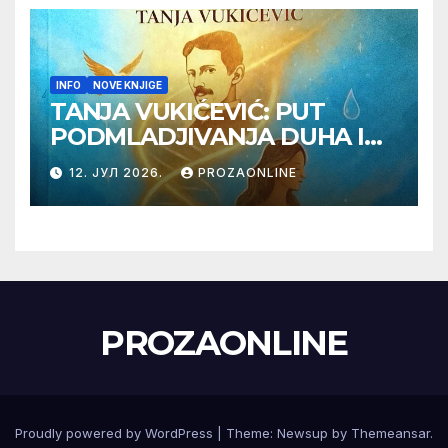
INFO
NOVE KNJIGE
TANJA VUKIĆEVIĆ: PUT
PODMLADJIVANJA DUHA I
TELA SA TESLOM
12. ЈУЛ 2026.
PROZAONLINE
PROZAONLINE
Proudly powered by WordPress
|
Theme:
Newsup
by
Themeansar
.