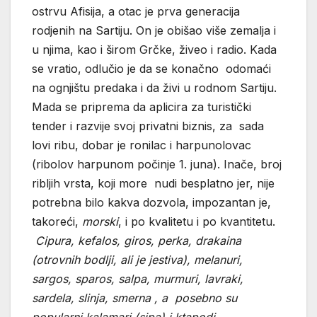
ostrvu Afisija, a otac je prva generacija
rodjenih na Sartiju. On je obišao više zemalja i
u njima, kao i širom Grčke, živeo i radio. Kada
se vratio, odlučio je da se konačno odomaći
na ognjištu predaka i da živi u rodnom Sartiju.
Mada se priprema da aplicira za turistički
tender i razvije svoj privatni biznis, za sada
lovi ribu, dobar je ronilac i harpunolovac
(ribolov harpunom počinje 1. juna). Inače, broj
ribljih vrsta, koji more nudi besplatno jer, nije
potrebna bilo kakva dozvola, impozantan je,
takoreći,
morski
, i po kvalitetu i po kvantitetu.
Cipura, kefalos, giros, perka, drakaina
(otrovnih bodlji, ali je jestiva), melanuri,
sargos, sparos, salpa, murmuri, lavraki,
sardela, slinja, smerna , a posebno su
popularni kalamari (sipa) i ktapodi