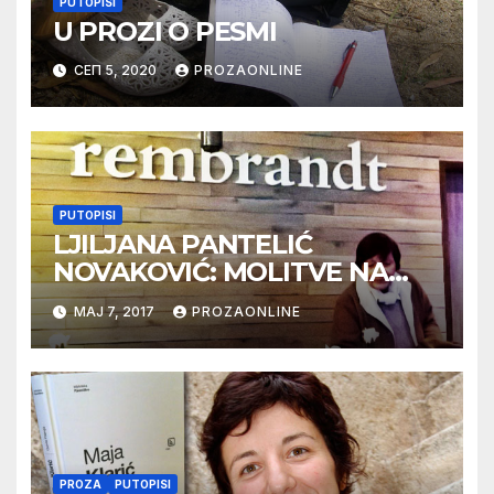
PUTOPISI
U PROZI O PESMI
СЕП 5, 2020
PROZAONLINE
PUTOPISI
LJILJANA PANTELIĆ
NOVAKOVIĆ: MOLITVE NA
JEZERU LADOGA
МАЈ 7, 2017
PROZAONLINE
PROZA
PUTOPISI