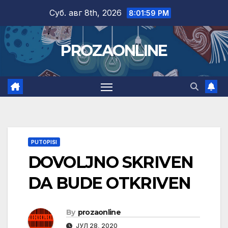
Skip
Суб. авг 8th, 2026
8:02:00 PM
to
content
PROZAONLINE
PUTOPISI
DOVOLJNO SKRIVEN
DA BUDE OTKRIVEN
By
prozaonline
ЈУЛ 28, 2020