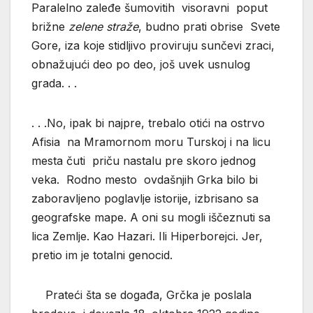
Paralelno zaleđe šumovitih visoravni poput
brižne
zelene straže
, budno prati obrise Svete
Gore, iza koje stidljivo proviruju sunčevi zraci,
obnažujući deo po deo, još uvek usnulog
grada. . .
. . .No, ipak bi najpre, trebalo otići na ostrvo
Afisia na Mramornom moru Turskoj i na licu
mesta čuti priču nastalu pre skoro jednog
veka. Rodno mesto ovdašnjih Grka bilo bi
zaboravljeno poglavlje istorije, izbrisano sa
geografske mape. A oni su mogli iščeznuti sa
lica Zemlje. Kao Hazari. Ili Hiperborejci. Jer,
pretio im je totalni genocid.
Prateći šta se događa, Grčka je poslala