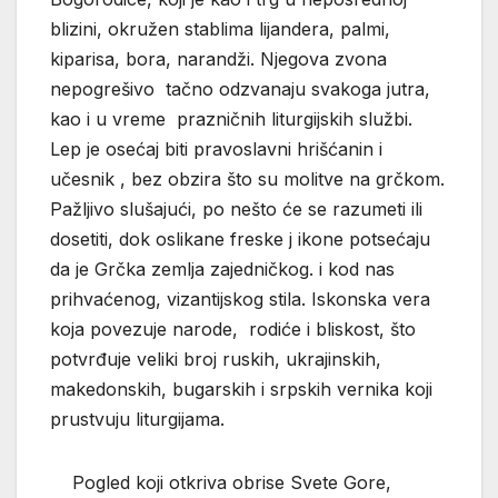
blizini, okružen stablima lijandera, palmi,
kiparisa, bora, narandži. Njegova zvona
nepogrešivo tačno odzvanaju svakoga jutra,
kao i u vreme prazničnih liturgijskih službi.
Lep je osećaj biti pravoslavni hrišćanin i
učesnik , bez obzira što su molitve na grčkom.
Pažljivo slušajući, po nešto će se razumeti ili
dosetiti, dok oslikane freske j ikone potsećaju
da je Grčka zemlja zajedničkog. i kod nas
prihvaćenog, vizantijskog stila. Iskonska vera
koja povezuje narode, rodiće i bliskost, što
potvrđuje veliki broj ruskih, ukrajinskih,
makedonskih, bugarskih i srpskih vernika koji
prustvuju liturgijama.
Pogled koji otkriva obrise Svete Gore,