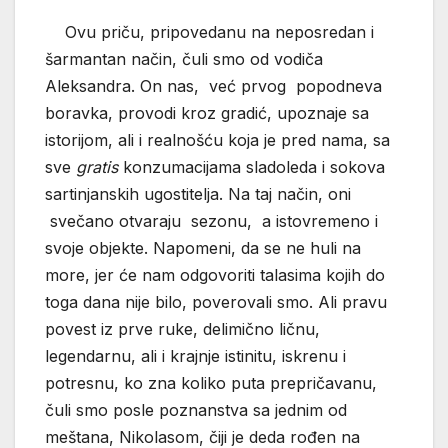
Ovu priču, pripovedanu na neposredan i
šarmantan način, čuli smo od vodiča
Aleksandra. On nas, već prvog popodneva
boravka, provodi kroz gradić, upoznaje sa
istorijom, ali i realnošću koja je pred nama, sa
sve
gratis
konzumacijama sladoleda i sokova
sartinjanskih ugostitelja. Na taj način, oni
svečano otvaraju sezonu, a istovremeno i
svoje objekte. Napomeni, da se ne huli na
more, jer će nam odgovoriti talasima kojih do
toga dana nije bilo, poverovali smo. Ali pravu
povest iz prve ruke, delimično ličnu,
legendarnu, ali i krajnje istinitu, iskrenu i
potresnu, ko zna koliko puta prepričavanu,
čuli smo posle poznanstva sa jednim od
meštana, Nikolasom, čiji je deda rođen na