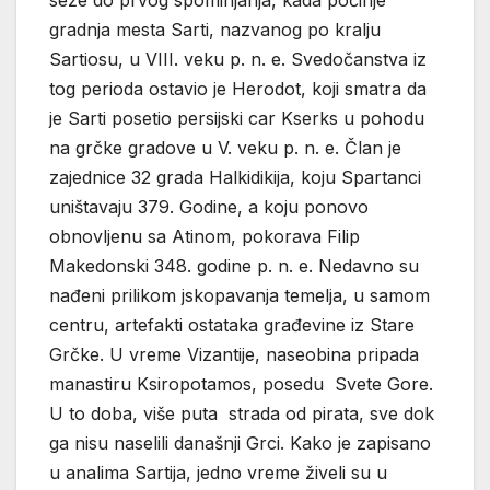
gradnja mesta Sarti, nazvanog po kralju
Sartiosu, u VIII. veku p. n. e. Svedočanstva iz
tog perioda ostavio je Herodot, koji smatra da
je Sarti posetio persijski car Kserks u pohodu
na grčke gradove u V. veku p. n. e. Član je
zajednice 32 grada Halkidikija, koju Spartanci
uništavaju 379. Godine, a koju ponovo
obnovljenu sa Atinom, pokorava Filip
Makedonski 348. godine p. n. e. Nedavno su
nađeni prilikom jskopavanja temelja, u samom
centru, artefakti ostataka građevine iz Stare
Grčke. U vreme Vizantije, naseobina pripada
manastiru Ksiropotamos, posedu Svete Gore.
U to doba, više puta strada od pirata, sve dok
ga nisu naselili današnji Grci. Kako je zapisano
u analima Sartija, jedno vreme živeli su u