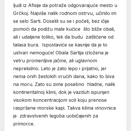
ljudi iz Afisije da potraže odgovarajuće mesto u
Grčkoj. Najviše nalik rodnom ostrvu, učinilo im
se selo Sarti. Doselili su se i počeli, bez ičije
pomoći da podižu male kućice što bliže obali,
ali i udaljene toliko, tek da budu zaštićene od
talasa bura. Ispostaviće se kasnije da je to
ustvari nemoguće! Obala Sartija izložena je
vetru promenljive jačine, ali uglavnom
neprekidno. Leto je zato lepo i prijatno, jer
nema onih žestokih vrućih dana, kako to biva
na moru. Zato su zime posebno hladne, nalik
kontinentalnoj klimi, dok je vazduh ispunjen
visokom koncentracijom soli koju prenose
raspršene morske kapi. Takva klima vinovnica
je zdravstvenih tegoba uobičajenih za
primorce.