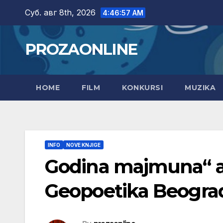
Skip
Суб. авг 8th, 2026
4:46:58 AM
to
content
PROZAONLINE
HOME
FILM
KONKURSI
MUZIKA
INFO
NOVE KNJIGE
Godina majmuna“ au
Geopoetika Beograd