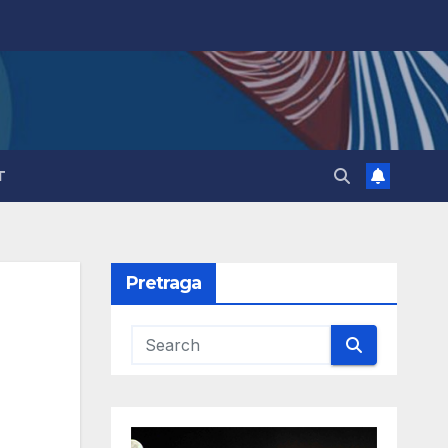
T
Pretraga