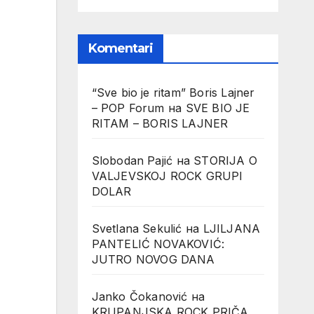
Komentari
“Sve bio je ritam” Boris Lajner
– POP Forum
на
SVE BIO JE
RITAM – BORIS LAJNER
Slobodan Pajić
на
STORIJA O
VALJEVSKOJ ROCK GRUPI
DOLAR
Svetlana Sekulić
на
LJILJANA
PANTELIĆ NOVAKOVIĆ:
JUTRO NOVOG DANA
Janko Čokanović
на
KRUPANJSKA ROCK PRIČA