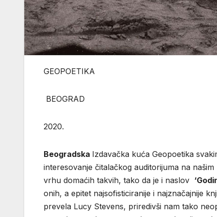
GEOPOETI
BEOGRAD Ž
2020.
Beogradska
Izdavačka kuća Geopoetika svaki
interesovanje čitalačkog auditorijuma na našim 
vrhu domaćih takvih, tako da je i naslov
‘Godi