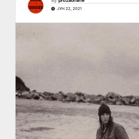
By
prozaonline
ЈУН 22, 2021