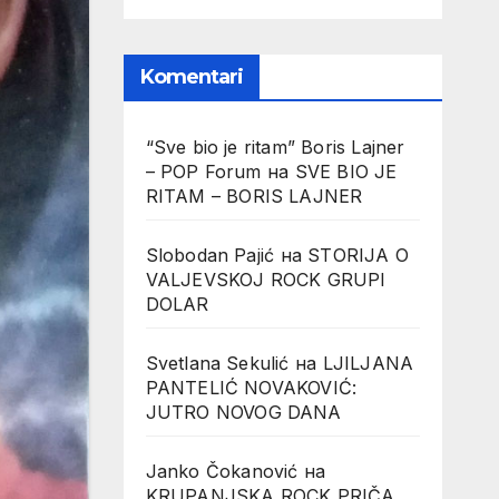
Komentari
“Sve bio je ritam” Boris Lajner
– POP Forum
на
SVE BIO JE
RITAM – BORIS LAJNER
Slobodan Pajić
на
STORIJA O
VALJEVSKOJ ROCK GRUPI
DOLAR
Svetlana Sekulić
на
LJILJANA
PANTELIĆ NOVAKOVIĆ:
JUTRO NOVOG DANA
Janko Čokanović
на
KRUPANJSKA ROCK PRIČA