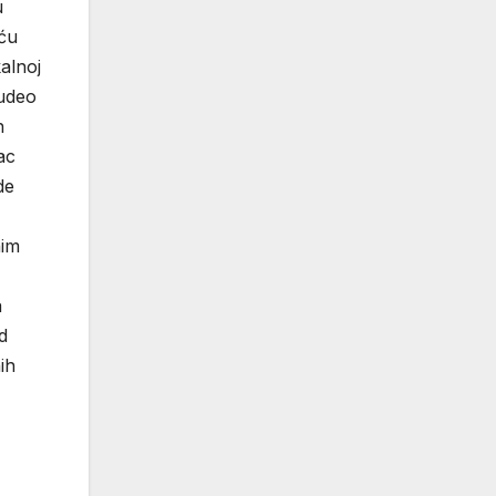
u
 ću
alnoj
 udeo
h
ac
de
nim
a
d
ih