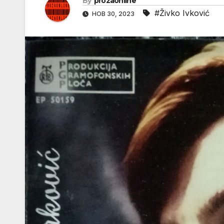
By
prozaonline
#Živko Ivković
НОВ 30, 2023