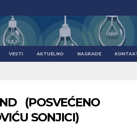
VESTI
AKTUELNO
NAGRADE
KONTAK
END (POSVEĆENO
IĆU SONJICI)