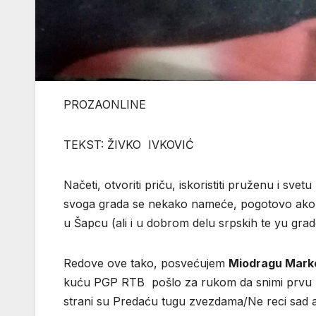
PROZA
TEKST: ŽIVKO IVKOVIĆ
Načeti, otvoriti priču, iskoristiti pruženu i sv
svoga grada se nekako nameće, pogotovo ako se
u Šapcu (ali i u dobrom delu srpskih te yu grad
Redove ove tako, posvećujem
Miodragu Marko
kuću PGP RTB pošlo za rukom da snimi prvu E
strani su Predaću tugu zvezdama/Ne reci sad a