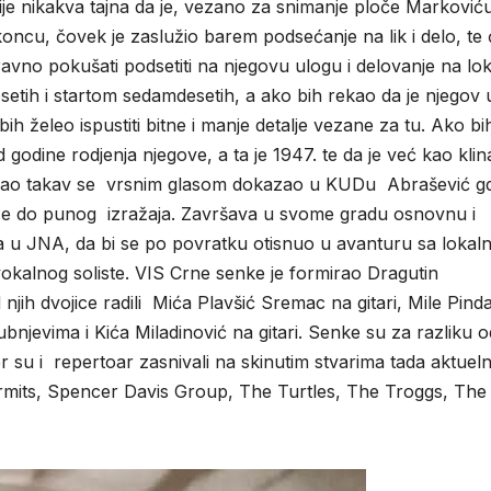
je nikakva tajna da je, vezano za snimanje ploče Marković
ncu, čovek je zaslužio barem podsećanje na lik i delo, te
o pokušati podsetiti na njegovu ulogu i delovanje na lok
esetih i startom sedamdesetih, a ako bih rekao da je njegov
bih želeo ispustiti bitne i manje detalje vezane za tu. Ako bi
odine rodjenja njegove, a ta je 1947. te da je već kao klin
 kao takav se vrsnim glasom dokazao u KUDu Abrašević g
laze do punog izražaja. Završava u svome gradu osnovnu i
a u JNA, da bi se po povratku otisnuo u avanturu sa lokal
okalnog soliste. VIS Crne senke je formirao Dragutin
 njih dvojice radili Mića Plavšić Sremac na gitari, Mile Pind
bnjevima i Kića Miladinović na gitari. Senke su za razliku o
 jer su i repertoar zasnivali na skinutim stvarima tada aktueln
mits, Spencer Davis Group, The Turtles, The Troggs, The