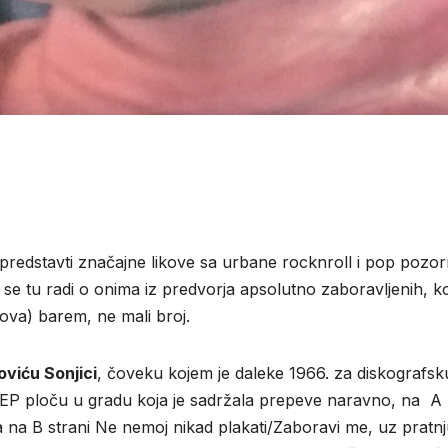
ONLINE
etu predstavti značajne likove sa urbane rocknroll i pop pozor
 tu radi o onima iz predvorja apsolutno zaboravljenih, koj
ova) barem, ne mali broj.
viću Sonjici
, čoveku kojem je daleke 1966. za diskografsk
P ploču u gradu koja je sadržala prepeve naravno, na A
 na B strani Ne nemoj nikad plakati/Zaboravi me, uz pratn