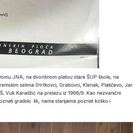
 Domu JNA, na dvorišnom platou stare ŠUP škole, na
remskim selima (Hrtkovci, Grabovci, Klenak, Platičevo, Ja
 O.Š. Vuk Karadžić na prelazu iz 1968/9. Kao nezvanični
nati gradski lik, nama starijaima poznat koliko i