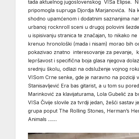
tada aktuelnog jugoslovenskog VISa Elipse. Ni
pripomogla supruga Djordja Marjanovića. Na ko
shodno upamćenom i dodatnim saznanjima naravn
urbanoj rocknroll sceni u drugoj polovini šezd
u ispisivanju stranica te značajan, to nikako ne 
krenuo hronološki (mada i nisam) morao bih od g
pokazivao znatno interesovanje za pevanje,
lepršavost i specifična boja glasa njegova do
srednju školu, odlazi na odsluženje vojnog rok
VISom Crne senke, gde je naravno na poziciji v
Stanisavljević Era bas gitarist, a u tom su pored
Marinković za klavijaturama, Lola Gubelić za bu
VISa Čivije slovile za tvrdji jedan, žešći sastav
grupa poput The Rolling Stones, Herman’s Her
Animals ……