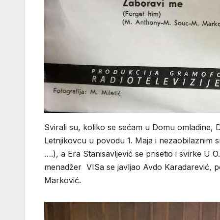
Svirali su, koliko se sećam u Domu omladine,
Letnjikovcu u povodu 1. Maja i nezaobilaznim s
….), a Era Stanisavljević se prisetio i svirke U
menadžer VISa se javljao Avdo Karadarević, poz
Marković.