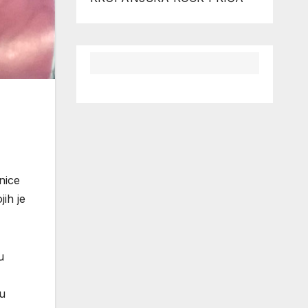
nice
ih je
u
ju