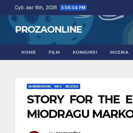
Skip
Суб. авг 8th, 2026
5:56:06 PM
to
content
PROZAONLINE
HOME
FILM
KONKURSI
MUZIKA
IN MEMORIAM
INFO
MUZIKA
STORY FOR THE 
MIODRAGU MARKOV