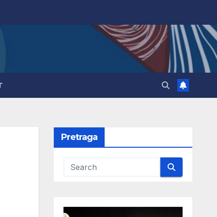
T
Pretraga