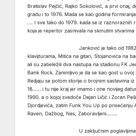
Bratislav Pejčić, Rajko Sokolović, a prvi onaj,
gradu i to 1976. Mada se kao godina formiranja 
…. I sve tako do 1979. kada se iz raznoraznih r
koja je repertor zasnivala na skinutim stvarim
Janković je tako od 1982. u grupi Z
klavijturama, Mitića na gitari, Stojanovića na 
ali su zabeležili dva nastupa na stadionu FK Je
Bank Rock. Zanimljivo je da se kao gost u ovoj 
Redjaju se potom storije o brojnim sastavima iz 
18…… i tu nije kraj jer imamo i one novijeg dat
1990. a o kojoj svedoče Dejan Ličić i Zoran Peš
Djordjevića, zatim Funk You Up po prisećanju 
Raven, Dažbog, Nes, Zaboravljeni……..
U zaključnim poglavljima ovog naslov