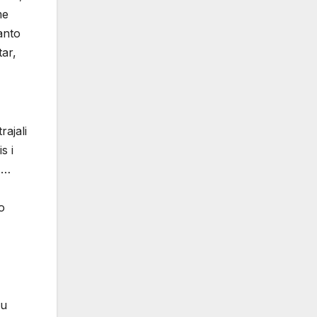
me
anto
tar,
rajali
s i
e……
o
 u