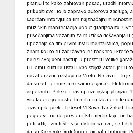
pitanju i te kako zahtevan posao, uraditi inter
prikupiti sve to je zapravo autorova zasluga,
sadržani intervjui sa tim najznačajnijim ličnosti
muzičkih manifestacija poput gitarijada itd. Uv
prisećanjima vezanim za muzička dešavanja u 
upoznaje sa tim prvim instrumentalistima, popul
znam koliko tu zadržavao jer rocknroll kreće fo
beleži svoj debi nastup u prostoru Velike garaže
u Domu kulture ustalili kao stejdž akteri jer u 
nezaboravni nastupi na Vrelu. Naravno, tu je i 
da su od opreme imali samo pojačalo Elektrome
esperantu. Beleže i nastup na niškoj gitraijadi 
visoko drugo mesto. Ima ih i na tada prestižno
nastupilo preko trideset VISova. Na žalost, ti
pogotovo ne do prestoničkih medija koji i ne ha
potruditi, izneti što više detalja sa ove, ne bih 
da su Karneole činili (pored njega) i Ljubomir P