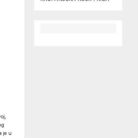
oj,
og
 je u