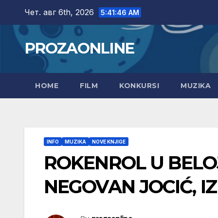
Skip
Чет. авг 6th, 2026
5:41:47 AM
to
content
PROZAONLINE
HOME
FILM
KONKURSI
MUZIKA
INFO
MUZIKA
NOVE KNJIGE
ROKENROL U BELOJ
NEGOVAN JOCIĆ, IZ