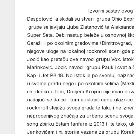
Izvorni sastav ovog su činili Srbo
Despotović, a skidali su stvari grupa Ohio Exp
grupe se javljaju Ljuba Zlatanović te Aleksanda
Super Seta. Debi nastup beleže u osnovnoj ško
Garaži i po okolniim gradovima (Dimitrovgrad, 
njegove uloge na lokalnoj rocknroll sceni gde po
Jocić kao preteču ove navodi grupu Vox. Istok 
Marinković. Jocić navodi grupu Pauk i cvet a čiji
Kap i Jet PB 18. No Istok je po svemu, najznač
u svome gradu nego i po okolnim selima (Makliš
da dečko u tom, Donjem Krnjinu nije imao nova
nadajući se da će tom poklopiti cenu ulaznice 
rocknroll stejdžu svoga grada te tako i ne izne
neprocenjivog značaja za urbanu scenu svoga gra
song zbirku Estam fanfare iz 2013.), te tako,
Jankovićem i nj. storiije vezane za grupu Kora