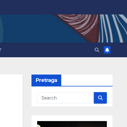
T
Pretraga