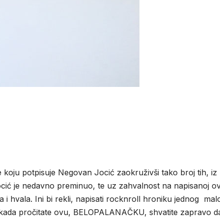
IVKOVIĆ
koju potpisuje Negovan Jocić zaokruživši tako broj tih, iz
Jocić je nedavno preminuo, te uz zahvalnost na napisanoj ov
 hvala. Ini bi rekli, napisati rocknroll hroniku jednog mal
k kada pročitate ovu, BELOPALANAČKU, shvatite zapravo da