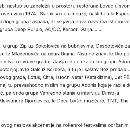
 debi nastup su zabeležili u prostoru restorana Lovac u svo
ove uzima 1974. Svirali su i u gimnaziji, bašti hotela Esper
azloga grupa raspada, ali se javlja nova nazvana Istočni ve
a grupa Deep Purple, AC/DC, Kerber, Galija……..
ip uz Sokolovića na bubnjevima, Despotovića za
basu te Mladenovića na udaraljkama. Nisu ne znam koliko pot
dinstvo u svome gradu . Javlja se on i kao član grupe Adoni
potonjoj javlja Gale iz Kerbera, a tu je i sastav Bez predaj
ovog grada, Lotus, Citre, Istočni vetar (Kataklizma), Jet PB
uma, tu prevashodno mislim na grupu Adonis koja je radila d
ić, pa onda grupa Vanredno stanje u intervjuu Dimitrija
Aleksandra Djordjevića, te Deca bivših muzičara, TNT, The
a akcenat je na rokenrol festivalima održanim