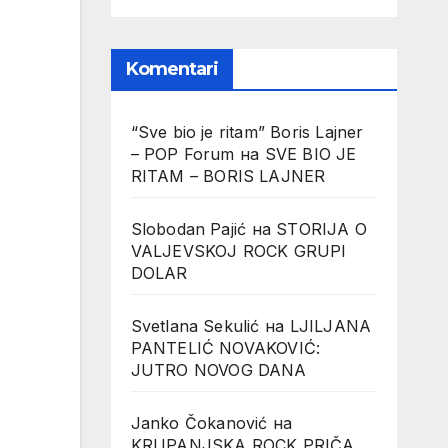
Komentari
“Sve bio je ritam” Boris Lajner
– POP Forum
на
SVE BIO JE
RITAM – BORIS LAJNER
Slobodan Pajić
на
STORIJA O
VALJEVSKOJ ROCK GRUPI
DOLAR
Svetlana Sekulić
на
LJILJANA
PANTELIĆ NOVAKOVIĆ:
JUTRO NOVOG DANA
Janko Čokanović
на
KRUPANJSKA ROCK PRIČA