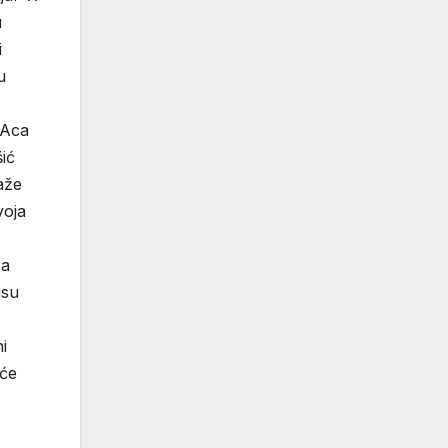
u
i
u
 Aca
šić
aže
voja
za
isu
i
uće