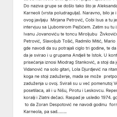
Do naziva grupe se došlo tako što je Aleksanda
Karneoli (vrsta poludragulja). Naravno, bilo je
ovog javljaju Mirjana Petrović, Cobi Isus a tu 
intervjuu sa Ljubomirom Pejčićem. Zatim su tu 
Ivanu Jovanoviću te toncu Miroljubu Živkoviću. 
Petrović, Slavoljub Tošić, Radmilo Mitić, Mario 
gde navodi da su potrajali ciglo tri godine, te
da je svirao i u grupama Andjeli te Istok. U k
prisećanja iznosi Miodrag Stanković, a stoji da 
Vidanović na solo gitari, Lola Djurdjević na rit
koga ne stoji zaduženje, mada se može pretpos
zaduženja u ovoj. Svirali su u već pomenutoj Vel
posetilaca, ali i u Nišu, Pirotu i Leskovcu. Rep
koralji i Zlatni dečaci. Raspad je usledio 197
to da Zoran Despotović ne navodi godinu formir
Karneola, pa sad……..