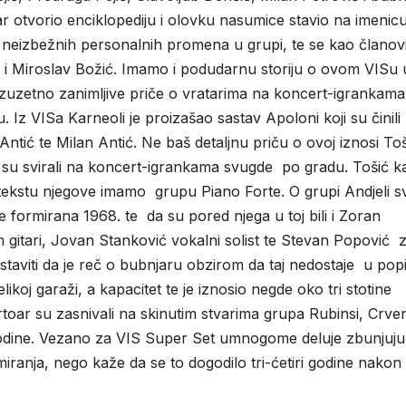
r otvorio enciklopediju i olovku nasumice stavio na imenic
 i neizbežnih personalnih promena u grupi, te se kao članov
je i Miroslav Božić. Imamo i podudarnu storiju o ovom VISu 
izuzetno zanimljive priče o vratarima na koncert-igrankama
Iz VISa Karneoli je proizašao sastav Apoloni koji su činili
Antić te Milan Antić. Ne baš detaljnu priču o ovoj iznosi To
 da su svirali na koncert-igrankama svugde po gradu. Tošić k
ontekstu njegove imamo grupu Piano Forte. O grupi Andjeli s
je formirana 1968. te da su pored njega u toj bili i Zoran
am gitari, Jovan Stanković vokalni solist te Stevan Popović 
taviti da je reč o bubnjaru obzirom da taj nedostaje u pop
ikoj garaži, a kapacitet te je iznosio negde oko tri stotine
ertoar su zasnivali na skinutim stvarima grupa Rubinsi, Crven
4. godine. Vezano za VIS Super Set umnogome deluje zbunjuj
anja, nego kaže da se to dogodilo tri-ćetiri godine nakon