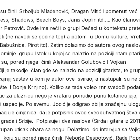
ljub Mladenović, Dragan Mitić i pomenuti već
ress, Shadows, Beach Boys, Janis Joplin itd….. Kao članovi
r Petrović. Ovde ima reči i o grupi Dečaci u kontekstu pret
li (ne navodi se godina tog) a potom u Domu kulture, Vrel
Babušnica, Pirot itd). Zatim dolazimo do autora ovog naslov
minje grupu Istok u kojoj se nalazio na poziciji ritam gitari
su, pored njega činili Aleksandar Golubović I Vojkan
 je takodje član gde se nalazio na poziciji gitariste, te gru
ajnijij sastav u kom je autor ove svirao, a nastupali su ne
te i Donje Krnjino). Koliko se tada voleo rnr svedoči poda
c za ulaznicu nego je vrataru ponudio punu kotaricu jaja,
i uspeo je. Po svemu, Jocić je odigrao zbilja značajnu ulog
nadjuje činjenica da je potpisnik ovog sveobuhvatnog štiva 
da i Srbije. Potpisuje i dva naslova (Sirda i gitara iz 2011
 ukupan utisak obara sa nogu. Dolazimo do intervjua sa Voj
k koju su pored njega činili Nebojša Despotović, Rade Pop