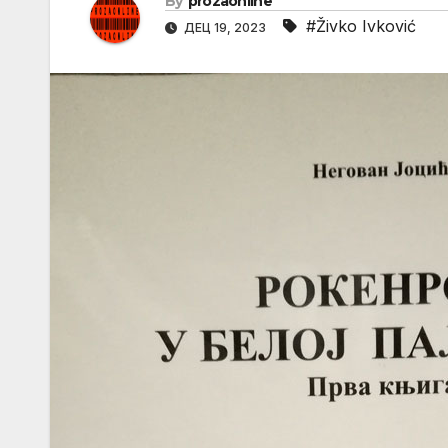
By
prozaonline
#Živko Ivković
ДЕЦ 19, 2023