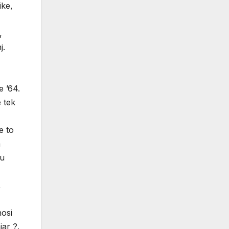
ike,
,
j.
e ’64.
e tek
e to
m
su
,
nosi
jar ?.