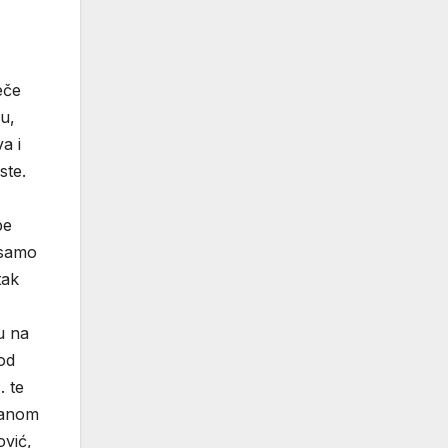
eče
u,
a i
ste.
pe
 samo
tak
u na
od
. te
kanom
ović,