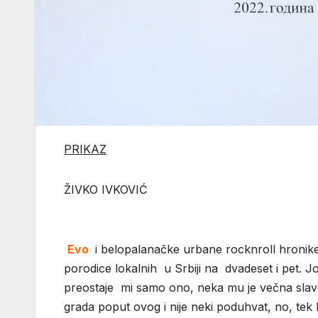
PRIKAZ
ŽIVKO 
Evo
i belopalanačke urbane rocknroll hronike 
porodice lokalnih u Srbiji na dvadeset i pet. 
preostaje mi samo ono, neka mu je večna slava i
grada poput ovog i nije neki poduhvat, no, te