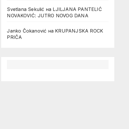
Svetlana Sekulić
на
LJILJANA PANTELIĆ
NOVAKOVIĆ: JUTRO NOVOG DANA
Janko Čokanović
на
KRUPANJSKA ROCK
PRIČA