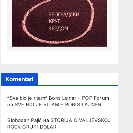
Komentari
“Sve bio je ritam” Boris Lajner – POP Forum
на
SVE BIO JE RITAM – BORIS LAJNER
Slobodan Pajić
на
STORIJA O VALJEVSKOJ
ROCK GRUPI DOLAR