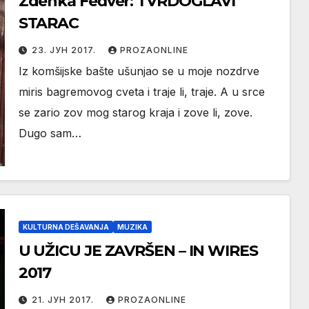
Zdenka Feđver: TVRDOGLAVI
STARAC
23. ЈУН 2017.
PROZAONLINE
Iz komšijske bašte ušunjao se u moje nozdrve
miris bagremovog cveta i traje li, traje. A u srce
se zario zov mog starog kraja i zove li, zove.
Dugo sam…
KULTURNA DEŠAVANJA
MUZIKA
U UŽICU ЈЕ ZAVRŠEN – IN WIRES
2017
21. ЈУН 2017.
PROZAONLINE