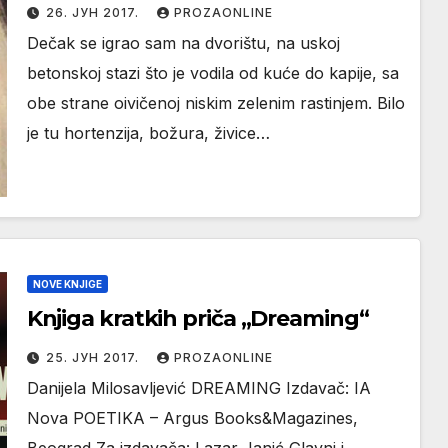
26. ЈУН 2017.
PROZAONLINE
Dečak se igrao sam na dvorištu, na uskoj
betonskoj stazi što je vodila od kuće do kapije, sa
obe strane oivičenoj niskim zelenim rastinjem. Bilo
je tu hortenzija, božura, živice…
NOVE KNJIGE
Knjiga kratkih priča „Dreaming“
25. ЈУН 2017.
PROZAONLINE
Danijela Milosavljević DREAMING Izdavač: IA
Nova POETIKA – Argus Books&Magazines,