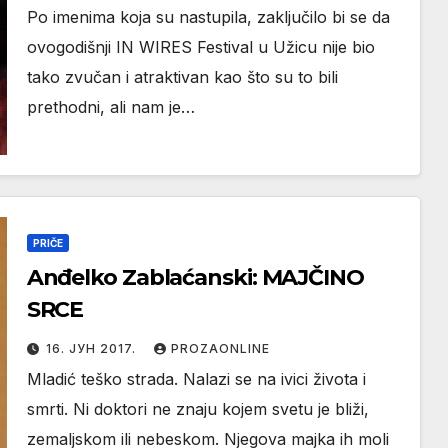
Po imenima koja su nastupila, zaključilo bi se da
ovogodišnji IN WIRES Festival u Užicu nije bio
tako zvučan i atraktivan kao što su to bili
prethodni, ali nam je…
PRIČE
Anđelko Zablaćanski: MAJČINO
SRCE
16. ЈУН 2017.
PROZAONLINE
Mladić teško strada. Nalazi se na ivici života i
smrti. Ni doktori ne znaju kojem svetu je bliži,
zemaljskom ili nebeskom. Njegova majka ih moli