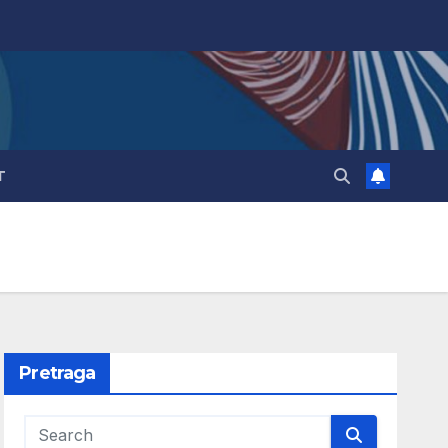
T
Pretraga