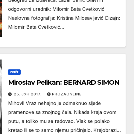
Beograd Za izdavača: Lazar Janić Glavni i
odgovorni urednik: Milomir Bata Cvetković
Naslovna fotografija: Kristina Milosavljević Dizajn:
Milomir Bata Cvetković…
PRIČE
Miroslav Pelikan: BERNARD SIMON
25. ЈУН 2017.
PROZAONLINE
Mihovil Vraz nehajno je odmaknuo sijede
pramenove sa znojnog čela. Nikada kraja ovom
putu, a toliko mu se radovao. Vlak se polako
kretao ili se to samo njemu pričinjalo. Krajobrazi…