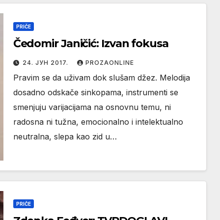
PRIČE
Čedomir Janičić: Izvan fokusa
24. ЈУН 2017.
PROZAONLINE
Pravim se da uživam dok slušam džez. Melodija
dosadno odskače sinkopama, instrumenti se
smenjuju varijacijama na osnovnu temu, ni
radosna ni tužna, emocionalno i intelektualno
neutralna, slepa kao zid u…
PRIČE