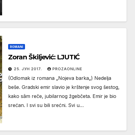
ROMANI
Zoran Škiljević: LJUTIĆ
25. ЈУН 2017.
PROZAONLINE
(Odlomak iz romana „Nojeva barka„) Nedelja
beše. Gradski emir slavio je krštenje svog šestog,
kako sâm reče, jubilarnog žgebčeta. Emir je bio
srećan. I svi su bili srećni. Svi u…