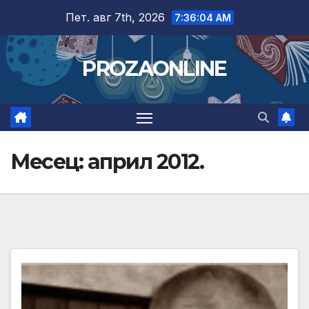
Skip
Пет. авг 7th, 2026
7:36:06 AM
to
content
PROZAONLINE
Месец:
април 2012.