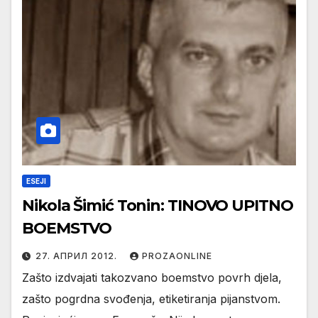
ESEJI
Nikola Šimić Tonin: TINOVO UPITNO
BOEMSTVO
27. АПРИЛ 2012.
PROZAONLINE
Zašto izdvajati takozvano boemstvo povrh djela,
zašto pogrdna svođenja, etiketiranja pijanstvom.