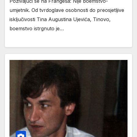
Pozivajući se na Frangeša: Nije boemstvo-
umjetnik. Od tvrdoglave osobnosti do preosjetljive
isključivosti Tina Augustina Ujevića, Tinovo,
boemstvo istrgnuto je…