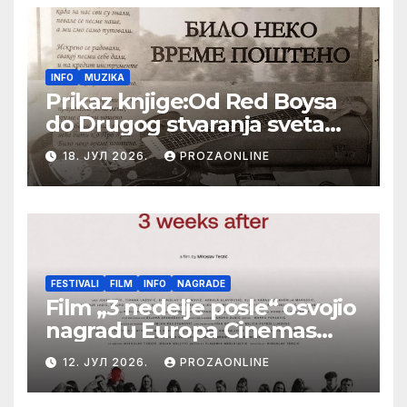
INFO
MUZIKA
Prikaz knjige:Od Red Boysa
do Drugog stvaranja sveta
(bilo neko vreme pošteno)
18. ЈУЛ 2026.
PROZAONLINE
(autor- Zlatomira Sremca,
Botoš 2022. godine,
samizdat)
FESTIVALI
FILM
INFO
NAGRADE
Film „3 nedelje posle“ osvojio
nagradu Europa Cinemas
Label na Filmskom festivalu
12. ЈУЛ 2026.
PROZAONLINE
u Karlovim Varima