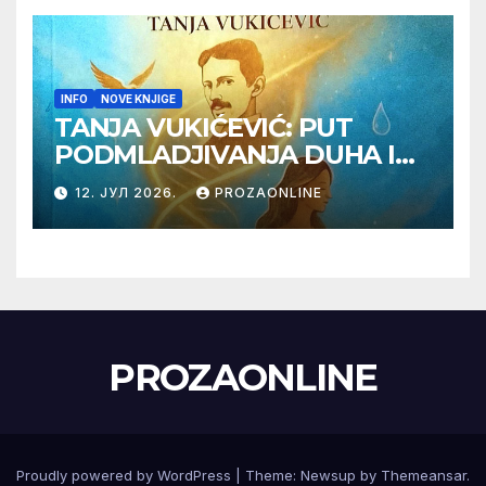
INFO
NOVE KNJIGE
TANJA VUKIĆEVIĆ: PUT
PODMLADJIVANJA DUHA I
TELA SA TESLOM
12. ЈУЛ 2026.
PROZAONLINE
PROZAONLINE
Proudly powered by WordPress
|
Theme:
Newsup
by
Themeansar
.