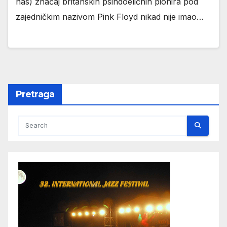
nas) značaj britanskih psihdoeličnih pionira pod
zajedničkim nazivom Pink Floyd nikad nije imao…
Pretraga