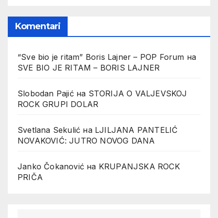
Komentari
“Sve bio je ritam” Boris Lajner – POP Forum
на
SVE BIO JE RITAM – BORIS LAJNER
Slobodan Pajić
на
STORIJA O VALJEVSKOJ
ROCK GRUPI DOLAR
Svetlana Sekulić
на
LJILJANA PANTELIĆ
NOVAKOVIĆ: JUTRO NOVOG DANA
Janko Čokanović
на
KRUPANJSKA ROCK
PRIČA