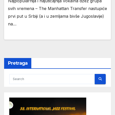
Najpopularnija i najuticajnija vokalna džez grupa
svih vremena – The Manhattan Transfer nastupiće
prvi put u Srbiji (a i u zemljama bivše Jugoslavije)
na…
Pretraga