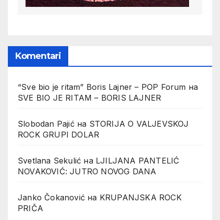
Komentari
“Sve bio je ritam” Boris Lajner – POP Forum
на
SVE BIO JE RITAM – BORIS LAJNER
Slobodan Pajić
на
STORIJA O VALJEVSKOJ
ROCK GRUPI DOLAR
Svetlana Sekulić
на
LJILJANA PANTELIĆ
NOVAKOVIĆ: JUTRO NOVOG DANA
Janko Čokanović
на
KRUPANJSKA ROCK
PRIČA