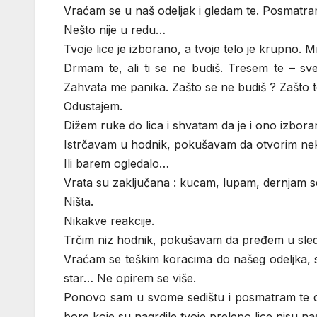
Vraćam se u naš odeljak i gledam te. Posmatram
Nešto nije u redu…
Tvoje lice je izborano, a tvoje telo je krupno.
Drmam te, ali ti se ne budiš. Tresem te – sve
Zahvata me panika. Zašto se ne budiš ? Zašto 
Odustajem.
Dižem ruke do lica i shvatam da je i ono izbora
Istrčavam u hodnik, pokušavam da otvorim neki
Ili barem ogledalo…
Vrata su zaključana : kucam, lupam, dernjam s
Ništa.
Nikakve reakcije.
Trčim niz hodnik, pokušavam da pređem u sled
Vraćam se teškim koracima do našeg odeljka, 
star… Ne opirem se više.
Ponovo sam u svome sedištu i posmatram te do
bore koje su nagrdile tvoje prelepo lice nisu 