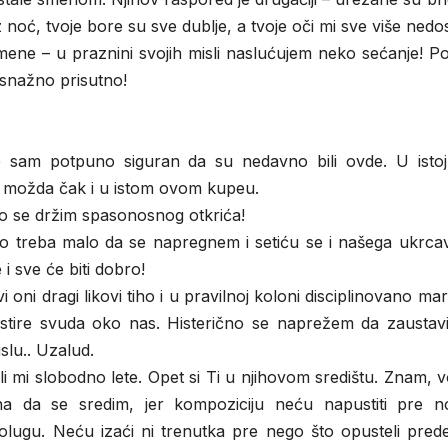
noć, tvoje bore su sve dublje, a tvoje oči mi sve više nedos
ene – u praznini svojih misli naslućujem neko sećanje! P
i snažno prisutno!
je sam potpuno siguran da su nedavno bili ovde. U istoj
, možda čak i u istom ovom kupeu.
 se držim spasonosnog otkrića!
 treba malo da se napregnem i setiću se i našega ukrcav
 sve će biti dobro!
oni dragi likovi tiho i u pravilnoj koloni disciplinovano mar
tire svuda oko nas. Histerično se naprežem da zaustavi
slu.. Uzalud.
sli mi slobodno lete. Opet si Ti u njihovom središtu. Znam, 
 da se sredim, jer kompoziciju neću napustiti pre n
ugu. Neću izaći ni trenutka pre nego što opusteli pred