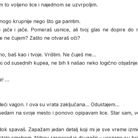
 to voljeno lice i najednom se uzvrpoljim.
 Mnogo krupnije nego što ga pamtim.
 jače i jače. Pomeraš usnice, ali tvoj glas ne dopire do 
te ne čujem? Zašto ne otvaraš oči?
no, baš kao i tvoje. Vrištim. Ne čuješ me…
 od susednih kupea, ne bih li našao neko logično objašnje
e! …
eći vagon. I ova su vrata zaključana… Odustajem…
sedam na svoje mesto i ponovo opipavam lice. Star sam, 
k spavaš. Zapažam jedan detalj koji mi je sve vreme izmi
nastale smehom. Njihov raspored je drugačiji – urezane su b