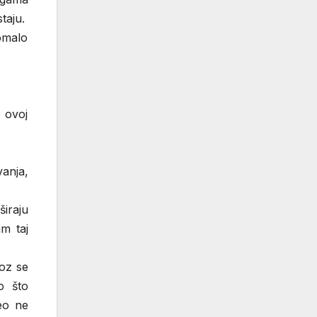
taju.
omalo
 ovoj
anja,
širaju
m taj
voz se
o što
eo ne