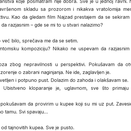
ranstva koje posmatram nije dobra. Sve je u jednoj ravni.
savršenom skladu sa prozorom i nikakva vratolomija men
tivu. Kao da gledam film Najzad prestajem da se sekiram
a razjasnim – gde se mi to u stvari nalazimo?
o već bilo, sprečava me da se setim.
antomsku kompoziciju? Nikako ne uspevam da razjasnim
a zbog nepravilnosti u perspektivi. Pokušavam da ot
orenje o zabrani naginjanja. Ne ide, zaglavljen je.
osvetljen i potpuno pust. Dolazim do zahoda i olakšavam se.
bistveno kloparanje je, uglavnom, sve što primaju
pokušavam da provirim u kupee koji su mi uz put. Zavesi
mo tamu. Svi spavaju…
od tajnovitih kupea. Sve je pusto.