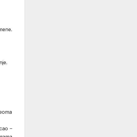
mene.
nje.
veoma
cao –
rigama