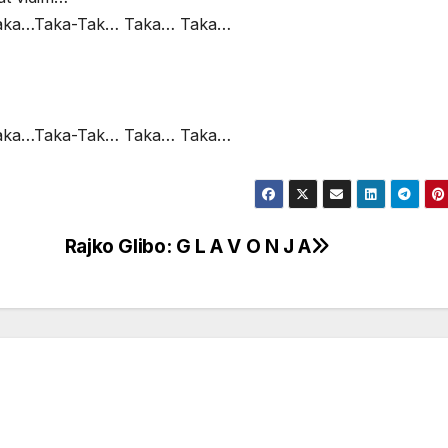
aka…Taka-Tak… Taka… Taka…
aka…Taka-Tak… Taka… Taka…
Rajko Glibo: G L A V O N J A