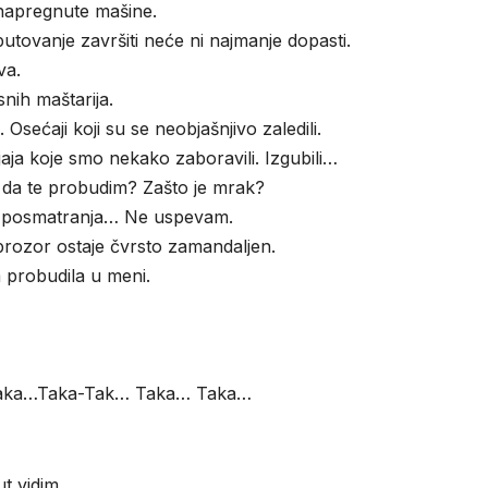
napregnute mašine.
utovanje završiti neće ni najmanje dopasti.
va.
snih maštarija.
 Osećaji koji su se neobjašnjivo zaledili.
ljaja koje smo nekako zaboravili. Izgubili…
u da te probudim? Zašto je mrak?
o posmatranja… Ne uspevam.
prozor ostaje čvrsto zamandaljen.
 probudila u meni.
aka…Taka-Tak… Taka… Taka…
ut vidim…