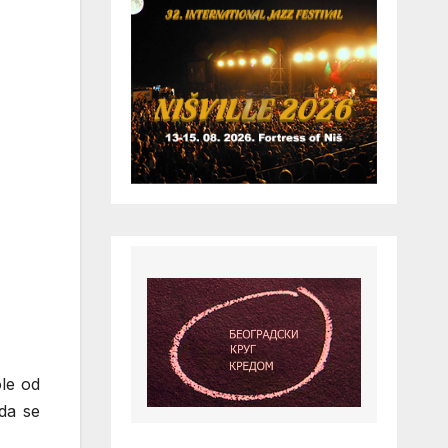
le od
da se