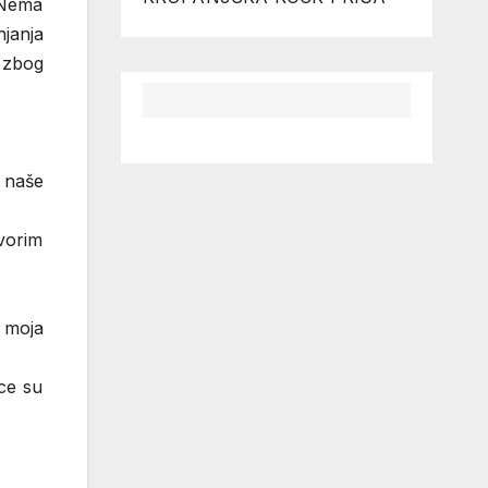
 Nema
janja
 zbog
 naše
vorim
 moja
ce su