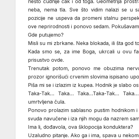
nešto čudnije čak i od toga. Geometrija prost
neba, nema tla. Sve što vidim nalazi se u 
pozicije ne uspeva da promeni stalnu perspek
ove neprirodnosti i ponovo sedam. Pokušavam d
Gde putujemo?
Misli su mi zbrkane. Neka blokada, ili šta god t
Kada smo se, za ime Boga, ukrcali u ovu f
prisustvo ovde.
Trenutak potom, ponovo me obuzima nervoz
prozor ignorišući crvenim slovima ispisano upoz
Piša mi se i izlazim iz kupea. Hodnik je slabo 
Taka-Tak… Taka… Taka…Taka-Tak… Taka… U
umrtvljena čula.
Ponovo prolazim sablasno pustim hodnikom i 
svuda navučene i iza njih mogu da nazrem sa
Ima li, dođavola, ova šklopocija konduktera?
Uzaludno pitanje. Ako ga i ima, spava u nekom 