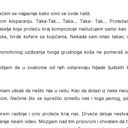
am se najjasnije kako smo se ovde našli.
anom kloparanju. Taka-Tak… Taka… Taka- Tak… Proteže
elja koja proleću kraj kompozicije naslućujem samo kao s
inske, tvrde kofere sa kopčama. Nekada sam imao takav, il
v monotonog uzdizanja tvoga grudnoga koša ne pomeraš s
išljam da u svakome od njih ostarevaju hiljade ljudskih 
 imam utisak da nešto nije u redu. Kao da dolazi iz neke neo
som. Nečime što se isprečilo između nas i toga jasnog, pa
em rastinje i ono proleće kraj nas. Drveće deluje nestva
anije nisam video. Mozgam nad tim prizorom i shvatam da t