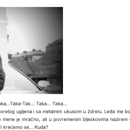
aka…Taka-Tak… Taka… Taka…
relog ugljena i sa metalnim ukusom u ždrelu. Leđa me bo
mene je mračno, ali u povremenim bljeskovima nazirem 
 I krećemo se… Kuda?