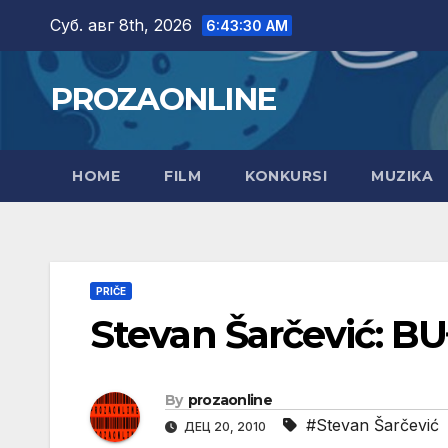
Skip
Суб. авг 8th, 2026
6:43:31 AM
to
content
PROZAONLINE
HOME
FILM
KONKURSI
MUZIKA
PRIČE
Stevan Šarčević: 
By
prozaonline
#Stevan Šarčević
ДЕЦ 20, 2010