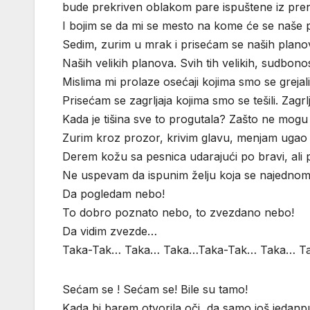
bude prekriven oblakom pare ispuštene iz pre
I bojim se da mi se mesto na kome će se naše p
Sedim, zurim u mrak i prisećam se naših plano
Naših velikih planova. Svih tih velikih, sudbono
Mislima mi prolaze osećaji kojima smo se grejali.
Prisećam se zagrljaja kojima smo se tešili. Zagr
Kada je tišina sve to progutala? Zašto ne mog
Zurim kroz prozor, krivim glavu, menjam uga
Derem kožu sa pesnica udarajući po bravi, ali 
Ne uspevam da ispunim želju koja se najednom
Da pogledam nebo!
To dobro poznato nebo, to zvezdano nebo!
Da vidim zvezde…
Taka-Tak… Taka… Taka…Taka-Tak… Taka… T
Sećam se ! Sećam se! Bile su tamo!
Kada bi barem otvorila oči, da samo još jedanp