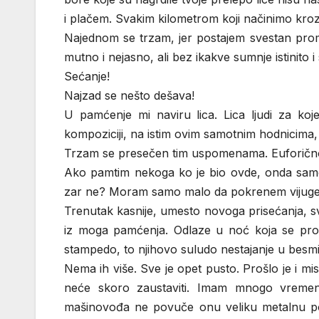
i plačem. Svakim kilometrom koji načinimo kroz 
Najednom se trzam, jer postajem svestan prom
mutno i nejasno, ali bez ikakve sumnje istinito 
Sećanje!
Najzad se nešto dešava!
U pamćenje mi naviru lica. Lica ljudi za ko
kompoziciji, na istim ovim samotnim hodnicima
Trzam se presečen tim uspomenama. Euforično
Ako pamtim nekoga ko je bio ovde, onda samo
zar ne? Moram samo malo da pokrenem vijuge i
Trenutak kasnije, umesto novoga prisećanja, svi 
iz moga pamćenja. Odlaze u noć koja se pros
stampedo, to njihovo suludo nestajanje u besmi
Nema ih više. Sve je opet pusto. Prošlo je i mi
neće skoro zaustaviti. Imam mnogo vremena
mašinovođa ne povuče onu veliku metalnu pol