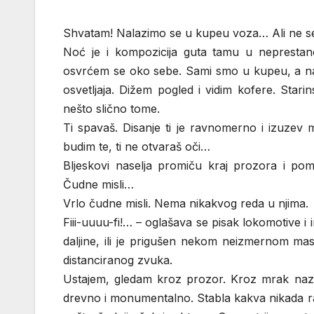
Shvatam! Nalazimo se u kupeu voza… Ali ne seć
Noć je i kompozicija guta tamu u neprest
osvrćem se oko sebe. Sami smo u kupeu, a nas
osvetljaja. Dižem pogled i vidim kofere. Star
nešto slično tome.
Ti spavaš. Disanje ti je ravnomerno i izuze
budim te, ti ne otvaraš oči…
Bljeskovi naselja promiču kraj prozora i pom
Čudne misli…
Vrlo čudne misli. Nema nikakvog reda u njima.
Fiii-uuuu-fi!… – oglašava se pisak lokomotive i
daljine, ili je prigušen nekom neizmernom ma
distanciranog zvuka.
Ustajem, gledam kroz prozor. Kroz mrak nazir
drevno i monumentalno. Stabla kakva nikada r