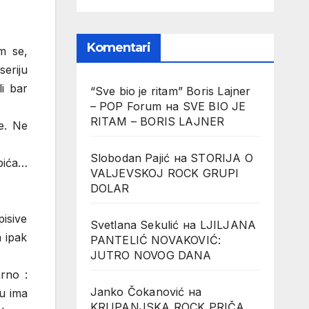
Komentari
m se,
eriju
i bar
“Sve bio je ritam” Boris Lajner
– POP Forum
на
SVE BIO JE
RITAM – BORIS LAJNER
e. Ne
Slobodan Pajić
на
STORIJA O
bića…
VALJEVSKOJ ROCK GRUPI
DOLAR
pisive
Svetlana Sekulić
на
LJILJANA
 ipak
PANTELIĆ NOVAKOVIĆ:
JUTRO NOVOG DANA
rno :
Janko Čokanović
на
u ima
KRUPANJSKA ROCK PRIČA