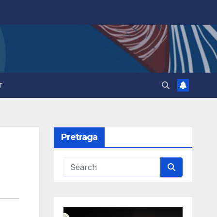
T
Pretraga