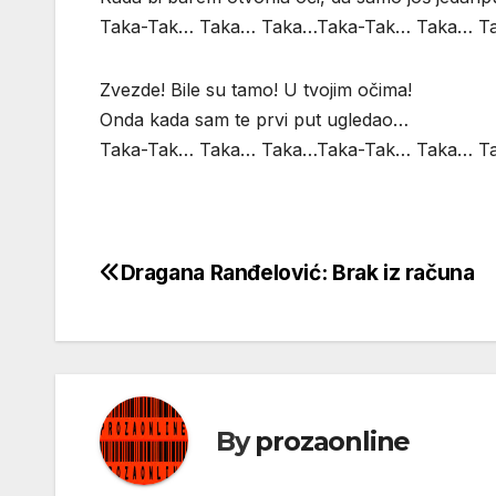
Taka-Tak… Taka… Taka…Taka-Tak… Taka… T
Zvezde! Bile su tamo! U tvojim očima!
Onda kada sam te prvi put ugledao…
Taka-Tak… Taka… Taka…Taka-Tak… Taka… T
Dragana Ranđelović: Brak iz računa
Кретање
чланка
By
prozaonline