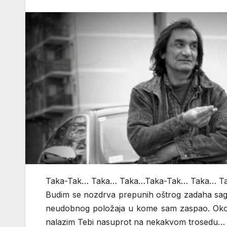
Taka-Tak… Taka… Taka…Taka-Tak… Taka… T
Budim se nozdrva prepunih oštrog zadaha sago
neudobnog položaja u kome sam zaspao. Oko 
nalazim Tebi nasuprot na nekakvom trosedu…