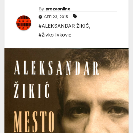
By
prozaonline
СЕП 23, 2015
#ALEKSANDAR ŽIKIĆ
,
#Živko Ivković