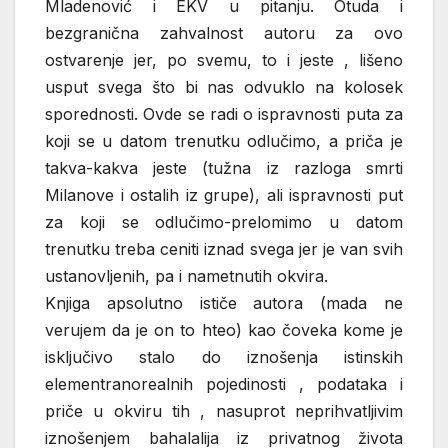
Mladenović i EKV u pitanju. Otuda i
bezgranična zahvalnost autoru za ovo
ostvarenje jer, po svemu, to i jeste , lišeno
usput svega što bi nas odvuklo na kolosek
sporednosti. Ovde se radi o ispravnosti puta za
koji se u datom trenutku odlučimo, a priča je
takva-kakva jeste (tužna iz razloga smrti
Milanove i ostalih iz grupe), ali ispravnosti put
za koji se odlučimo-prelomimo u datom
trenutku treba ceniti iznad svega jer je van svih
ustanovljenih, pa i nametnutih okvira.
Knjiga apsolutno ističe autora (mada ne
verujem da je on to hteo) kao čoveka kome je
isključivo stalo do iznošenja istinskih
elementranorealnih pojedinosti , podataka i
priče u okviru tih , nasuprot neprihvatljivim
iznošenjem bahalalija iz privatnog života