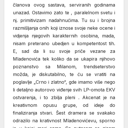
članova ovog sastava, serviranih godinama
unazad. Ostavimo zato te , paralelnom svetu i
nj. primitivizam nadahnućima. Tu su i brojna
razmišljanja onih koji iznose svoje neke ocene i
vidjenja njegovih karakternih osobina, mada,
nisam preterano ubedjen u kompetentost tih.
E, sad da li su svoje priče vezane za
Mladenovića tek koliko da se ukapira njihovo
poznanstvo sa Milanom, trendseterstvo
možda, je diskutabilno, te ću se vratiti na
poglavlje „Crno i zlatno“, gde imamo više nego
li detaljno autorovo viđenje svih LP-omota EKV
ostvarenja, i to zbilja pleni . Akcenat je na
kreativnom opusu grupe, od ideje do
finaliziranja stvari. Šest dramera se svakako
odrazilo na krativnost Mladenovićevu, sporno