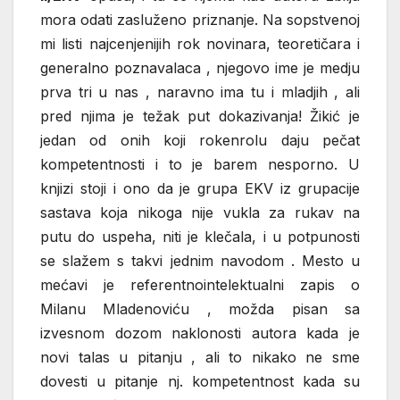
mora odati zasluženo priznanje. Na sopstvenoj
mi listi najcenjenijih rok novinara, teoretičara i
generalno poznavalaca , njegovo ime je medju
prva tri u nas , naravno ima tu i mladjih , ali
pred njima je težak put dokazivanja! Žikić je
jedan od onih koji rokenrolu daju pečat
kompetentnosti i to je barem nesporno. U
knjizi stoji i ono da je grupa EKV iz grupacije
sastava koja nikoga nije vukla za rukav na
putu do uspeha, niti je klečala, i u potpunosti
se slažem s takvi jednim navodom . Mesto u
mećavi je referentnointelektualni zapis o
Milanu Mladenoviću , možda pisan sa
izvesnom dozom naklonosti autora kada je
novi talas u pitanju , ali to nikako ne sme
dovesti u pitanje nj. kompetentnost kada su