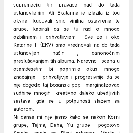
supremaciju tih pravaca nad do tada
ustanovljenim. Ali Ekatarina je izlazila iz tog
okvira, kupovali smo vinilna ostavrenja te
grupe, kapirali da se tu radi o mnogo
ozbiljnijem i prihvatljivijem . Sve za i oko
Katarine II (EKV) smo vrednovali na do tada
ustanovljen način , danonoćnim
preslušavanjem tih albuma. Naravno , scena u
osamdesetim bi poprimila okus mnogo
značajnije , prihvatljivije i progresivnije da se
nije dogodio taj bosanski pop i marginalizovao
sudbine mnogih, kreativno daleko ubedljivijih
sastava, gde se u potpunosti slažem sa
autorom.
Ni danas mi nije jasno kako se nakon Korni
grupe, Tajma, Daha, Yu grupe i pogotovo