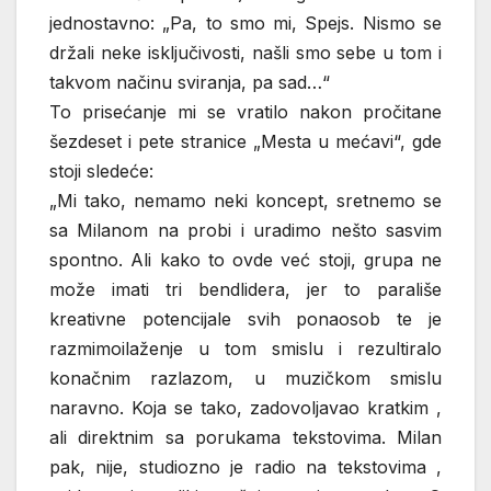
jednostavno: „Pa, to smo mi, Spejs. Nismo se
držali neke isključivosti, našli smo sebe u tom i
takvom načinu sviranja, pa sad…“
To prisećanje mi se vratilo nakon pročitane
šezdeset i pete stranice „Mesta u mećavi“, gde
stoji sledeće:
„Mi tako, nemamo neki koncept, sretnemo se
sa Milanom na probi i uradimo nešto sasvim
spontno. Ali kako to ovde već stoji, grupa ne
može imati tri bendlidera, jer to parališe
kreativne potencijale svih ponaosob te je
razmimoilaženje u tom smislu i rezultiralo
konačnim razlazom, u muzičkom smislu
naravno. Koja se tako, zadovoljavao kratkim ,
ali direktnim sa porukama tekstovima. Milan
pak, nije, studiozno je radio na tekstovima ,