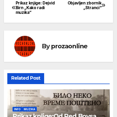
Prikaz knjige: Dejvid
Objavljen zbornik
Кретање
Birn „Kako radi
„Stranci“
muzika“
чланка
By
prozaonline
Related Post
INFO
MUZIKA
Prikaz knjige:Od Red Boysa