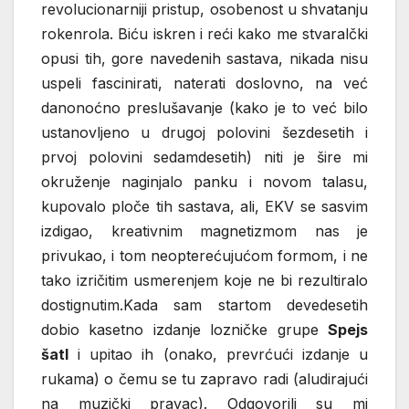
revolucionarniji pristup, osobenost u shvatanju
rokenrola. Biću iskren i reći kako me stvaralčki
opusi tih, gore navedenih sastava, nikada nisu
uspeli fascinirati, naterati doslovno, na već
danonoćno preslušavanje (kako je to već bilo
ustanovljeno u drugoj polovini šezdesetih i
prvoj polovini sedamdesetih) niti je šire mi
okruženje naginjalo panku i novom talasu,
kupovalo ploče tih sastava, ali, EKV se sasvim
izdigao, kreativnim magnetizmom nas je
privukao, i tom neopterećujućom formom, i ne
tako izričitim usmerenjem koje ne bi rezultiralo
dostignutim.Kada sam startom devedesetih
dobio kasetno izdanje lozničke grupe
Spejs
šatl
i upitao ih (onako, prevrćući izdanje u
rukama) o čemu se tu zapravo radi (aludirajući
na muzički pravac). Odgovorili su mi