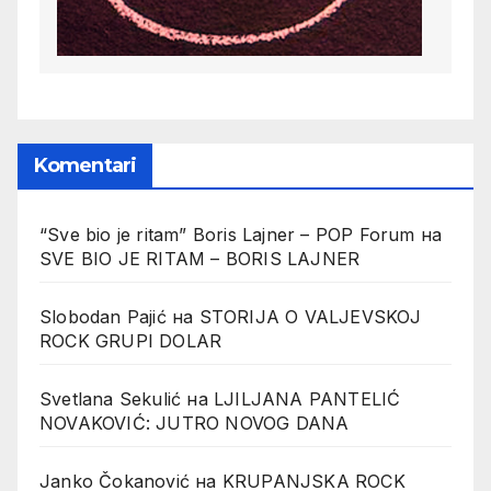
Komentari
“Sve bio je ritam” Boris Lajner – POP Forum
на
SVE BIO JE RITAM – BORIS LAJNER
Slobodan Pajić
на
STORIJA O VALJEVSKOJ
ROCK GRUPI DOLAR
Svetlana Sekulić
на
LJILJANA PANTELIĆ
NOVAKOVIĆ: JUTRO NOVOG DANA
Janko Čokanović
на
KRUPANJSKA ROCK