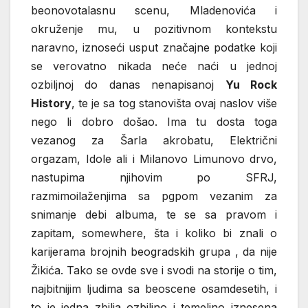
beonovotalasnu scenu, Mladenovića i
okruženje mu, u pozitivnom kontekstu
naravno, iznoseći usput značajne podatke koji
se verovatno nikada neće naći u jednoj
ozbiljnoj do danas nenapisanoj
Yu Rock
History
, te je sa tog stanovišta ovaj naslov više
nego li dobro došao. Ima tu dosta toga
vezanog za Šarla akrobatu, Električni
orgazam, Idole ali i Milanovo Limunovo drvo,
nastupima njihovim po SFRJ,
razmimoilaženjima sa pgpom vezanim za
snimanje debi albuma, te se sa pravom i
zapitam, somewhere, šta i koliko bi znali o
karijerama brojnih beogradskih grupa , da nije
Žikića. Tako se ovde sve i svodi na storije o tim,
najbitnijim ljudima sa beoscene osamdesetih, i
to je jedna zbilja ozbiljno i temeljno iznesena