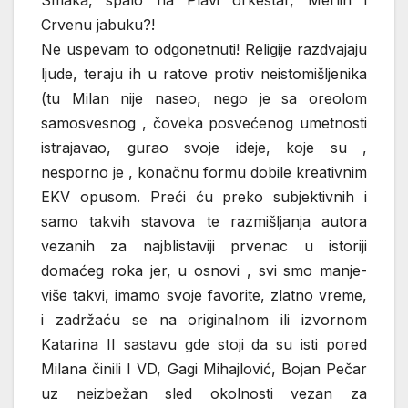
Smaka, spalo na Plavi orkestar, Merlin i
Crvenu jabuku?!
Ne uspevam to odgonetnuti! Religije razdvajaju
ljude, teraju ih u ratove protiv neistomišljenika
(tu Milan nije naseo, nego je sa oreolom
samosvesnog , čoveka posvećenog umetnosti
istrajavao, gurao svoje ideje, koje su ,
nesporno je , konačnu formu dobile kreativnim
EKV opusom. Preći ću preko subjektivnih i
samo takvih stavova te razmišljanja autora
vezanih za najblistaviji prvenac u istoriji
domaćeg roka jer, u osnovi , svi smo manje-
više takvi, imamo svoje favorite, zlatno vreme,
i zadržaću se na originalnom ili izvornom
Katarina II sastavu gde stoji da su isti pored
Milana činili I VD, Gagi Mihajlović, Bojan Pečar
uz neizbežan sled okolnosti vezan za