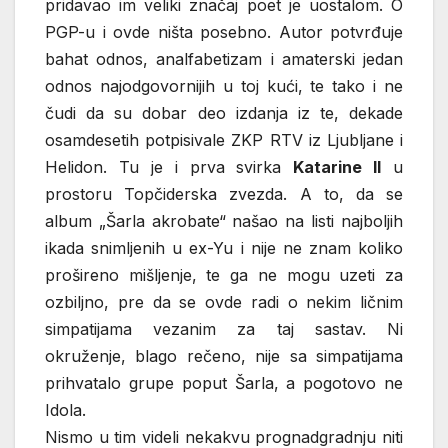
pridavao im veliki značaj poet je uostalom. O
PGP-u i ovde ništa posebno. Autor potvrđuje
bahat odnos, analfabetizam i amaterski jedan
odnos najodgovornijih u toj kući, te tako i ne
čudi da su dobar deo izdanja iz te, dekade
osamdesetih potpisivale ZKP RTV iz Ljubljane i
Helidon. Tu je i prva svirka
Katarine II
u
prostoru Topčiderska zvezda. A to, da se
album „Šarla akrobate“ našao na listi najboljih
ikada snimljenih u ex-Yu i nije ne znam koliko
prošireno mišljenje, te ga ne mogu uzeti za
ozbiljno, pre da se ovde radi o nekim ličnim
simpatijama vezanim za taj sastav. Ni
okruženje, blago rečeno, nije sa simpatijama
prihvatalo grupe poput Šarla, a pogotovo ne
Idola.
Nismo u tim videli nekakvu prognadgradnju niti