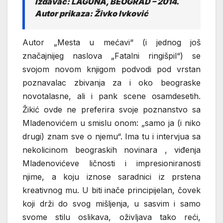
Izdavač: LAGUNA, BEOGRAD – 2014.
Autor prikaza: Živko Ivković
Autor „Mesta u mećavi“ (i jednog još
značajnijeg naslova „Fatalni ringišpil“) se
svojom novom knjigom podvodi pod vrstan
poznavalac zbivanja za i oko beograske
novotalasne, ali i pank scene osamdesetih.
Žikić ovde ne preferira svoje poznanstvo sa
Mladenovićem u smislu onom: „samo ja (i niko
drugi) znam sve o njemu“. Ima tu i intervjua sa
nekolicinom beograskih novinara , viđenja
Mladenovićeve ličnosti i impresioniranosti
njime, a koju iznose saradnici iz prstena
kreativnog mu. U biti inače principijelan, čovek
koji drži do svog mišljenja, u sasvim i samo
svome stilu oslikava, oživljava tako reći,