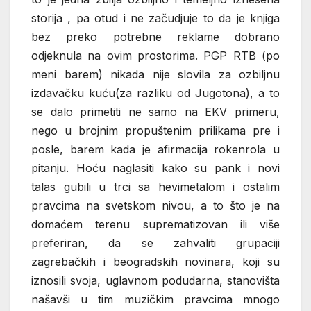
storija , pa otud i ne začudjuje to da je knjiga
bez preko potrebne reklame dobrano
odjeknula na ovim prostorima. PGP RTB (po
meni barem) nikada nije slovila za ozbiljnu
izdavačku kuću(za razliku od Jugotona), a to
se dalo primetiti ne samo na EKV primeru,
nego u brojnim propuštenim prilikama pre i
posle, barem kada je afirmacija rokenrola u
pitanju. Hoću naglasiti kako su pank i novi
talas gubili u trci sa hevimetalom i ostalim
pravcima na svetskom nivou, a to što je na
domaćem terenu suprematizovan ili više
preferiran, da se zahvaliti grupaciji
zagrebačkih i beogradskih novinara, koji su
iznosili svoja, uglavnom podudarna, stanovišta
našavši u tim muzičkim pravcima mnogo