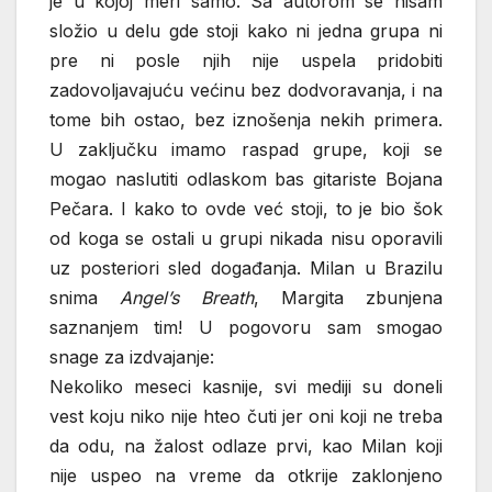
je u kojoj meri samo. Sa autorom se nisam
složio u delu gde stoji kako ni jedna grupa ni
pre ni posle njih nije uspela pridobiti
zadovoljavajuću većinu bez dodvoravanja, i na
tome bih ostao, bez iznošenja nekih primera.
U zaključku imamo raspad grupe, koji se
mogao naslutiti odlaskom bas gitariste Bojana
Pečara. I kako to ovde već stoji, to je bio šok
od koga se ostali u grupi nikada nisu oporavili
uz posteriori sled događanja. Milan u Brazilu
snima
Angel’s Breath
, Margita zbunjena
saznanjem tim! U pogovoru sam smogao
snage za izdvajanje:
Nekoliko meseci kasnije, svi mediji su doneli
vest koju niko nije hteo čuti jer oni koji ne treba
da odu, na žalost odlaze prvi, kao Milan koji
nije uspeo na vreme da otkrije zaklonjeno