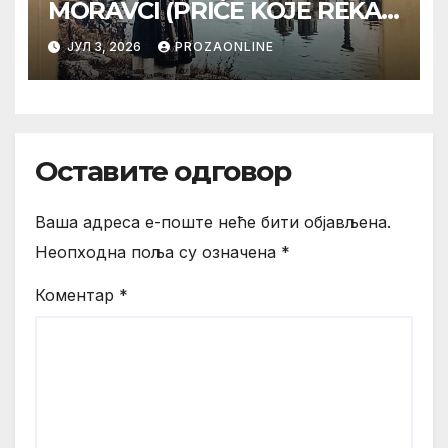
MORAVCI (PRIČE KOJE REKA
PAMTI)
ЈУЛ 3, 2026
PROZAONLINE
Оставите одговор
Ваша адреса е-поште неће бити објављена.
Неопходна поља су означена
*
Коментар
*