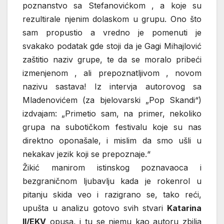
poznanstvo sa Stefanovićkom , a koje su
rezultirale njenim dolaskom u grupu. Ono što
sam propustio a vredno je pomenuti je
svakako podatak gde stoji da je Gagi Mihajlović
zaštitio naziv grupe, te da se moralo pribeći
izmenjenom , ali prepoznatljivom , novom
nazivu sastava! Iz intervja autorovog sa
Mladenovićem (za bjelovarski „Pop Skandi“)
izdvajam: „Primetio sam, na primer, nekoliko
grupa na subotičkom festivalu koje su nas
direktno oponašale, i mislim da smo ušli u
nekakav jezik koji se prepoznaje.“
Žikić manirom istinskog poznavaoca i
bezgraničnom ljubavlju kada je rokenrol u
pitanju skida veo i razigrano se, tako reći,
upušta u analizu gotovo svih stvari
Katarina
II/EKV
opusa, i tu se njemu kao autoru zbilja