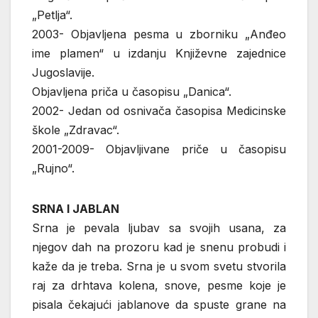
„Petlja“.
2003- Objavljena pesma u zborniku „Anđeo
ime plamen“ u izdanju Književne zajednice
Jugoslavije.
Objavljena priča u časopisu „Danica“.
2002- Jedan od osnivača časopisa Medicinske
škole „Zdravac“.
2001-2009- Objavljivane priče u časopisu
„Rujno“.
SRNA I JABLAN
Srna je pevala ljubav sa svojih usana, za
njegov dah na prozoru kad je snenu probudi i
kaže da je treba. Srna je u svom svetu stvorila
raj za drhtava kolena, snove, pesme koje je
pisala čekajući jablanove da spuste grane na