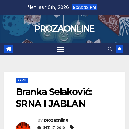
Skip
Чет. авг 6th, 2026
9:33:43 PM
to
content
PROZAONLINE
PRIČE
Branka Selaković:
SRNA I JABLAN
By
prozaonline
ФЕБ 17, 2010