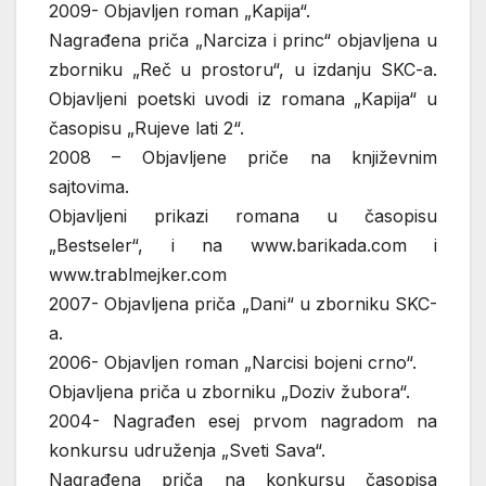
2009- Objavljen roman „Kapija“.
Nagrađena priča „Narciza i princ“ objavljena u
zborniku „Reč u prostoru“, u izdanju SKC-a.
Objavljeni poetski uvodi iz romana „Kapija“ u
časopisu „Rujeve lati 2“.
2008 – Objavljene priče na književnim
sajtovima.
Objavljeni prikazi romana u časopisu
„Bestseler“, i na www.barikada.com i
www.trablmejker.com
2007- Objavljena priča „Dani“ u zborniku SKC-
a.
2006- Objavljen roman „Narcisi bojeni crno“.
Objavljena priča u zborniku „Doziv žubora“.
2004- Nagrađen esej prvom nagradom na
konkursu udruženja „Sveti Sava“.
Nagrađena priča na konkursu časopisa