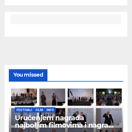
You missed
FESTIVALI
FILM
INFO
Uručenjem nagrada
najboljim filmovima i nagrade