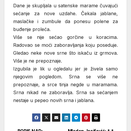
Dane je skupljala u satenske marame čuvajući
sećanje za nove uzdahe. Čekala jablane,
maslačke i zumbule da ponesu polene za
buđenje proleća.
Više se nije sećao gorčine u koracima.
Radovao se moći zaboravljanja koju poseduje.
Gledao neke nove srne što iskaču iz grmova.
Više je ne prepoznaje.
Izgubila je lik u ogledalu jer je živela samo
njegovim pogledom. Srna se više ne
prepoznaje, a srce tinja negde u maramama.
Srna nikad ne zaboravlja. Srna sa sećanjem
nestaje u pepeo novih srna i jablana.