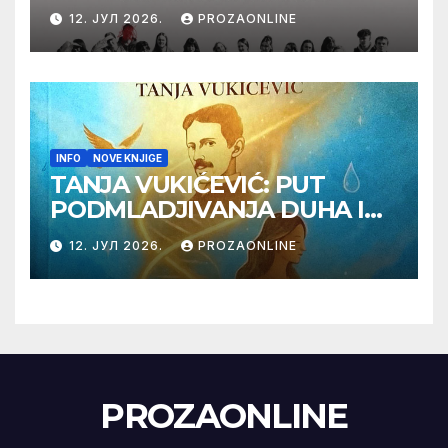
Label na Filmskom festivalu
12. ЈУЛ 2026.
PROZAONLINE
u Karlovim Varima
INFO
NOVE KNJIGE
TANJA VUKIĆEVIĆ: PUT
PODMLADJIVANJA DUHA I
TELA SA TESLOM
12. ЈУЛ 2026.
PROZAONLINE
PROZAONLINE