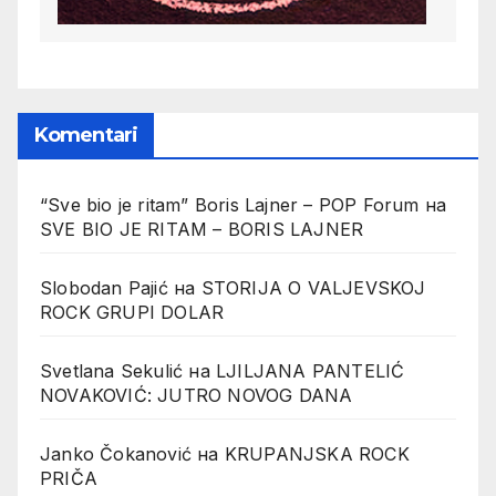
Komentari
“Sve bio je ritam” Boris Lajner – POP Forum
на
SVE BIO JE RITAM – BORIS LAJNER
Slobodan Pajić
на
STORIJA O VALJEVSKOJ
ROCK GRUPI DOLAR
Svetlana Sekulić
на
LJILJANA PANTELIĆ
NOVAKOVIĆ: JUTRO NOVOG DANA
Janko Čokanović
на
KRUPANJSKA ROCK
PRIČA