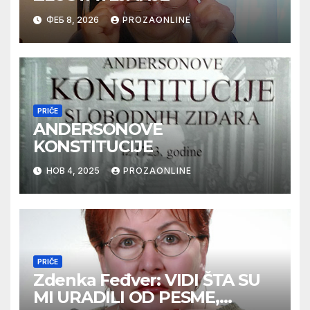
ФЕБ 8, 2026
PROZAONLINE
PRIČE
ANDERSONOVE
KONSTITUCIJE
НОВ 4, 2025
PROZAONLINE
PRIČE
Zdenka Feđver: VIDI ŠTA SU
MI URADILI OD PESME,