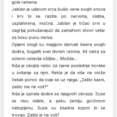
gola ramena.
Jablan je udarom srca bušio vene svojih snova
i krv bi se razlila po nervima, slatka,
usplahirena, moćna. Jablan je trčao srni u
zagrljaj pokušavajući da zamahom stvori vetar
za kosu punu mirisa.
Opijeni mogli su magijom darivati bisere svojih
dodira, bogatiti svet divnim rečima. Ali vatra za
sobom ostavlja ožiljke… Možda…
Kiša je obojila nebo za njene poslednje korake
u svitanje sa njim. Rekla je da više ne može
čekati ponoć da svije se uz njega. „Zašto kasni,
zašto me ne voli?“
Kiša je spirala dodire sa njegovih obraza. Suze
se nisu videle, a peku zemlju gorčinom
natopljenu. Suze su kiselina kojom bi se
trovao. Zašto je ne voli?