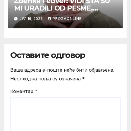
Zdenka Feđver: VIDI ŠTA SU
MI URADILI OD PESME,
MAMA*
ЈУЛ 16, 2025
PROZAONLINE
Оставите одговор
Ваша адреса е-поште неће бити објављена.
Неопходна поља су означена
*
Коментар
*