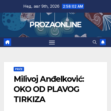
Skip
Нед. авг 9th, 2026
2:58:03 AM
to
content
PROZAONLINE
PRIČE
Milivoj Anđelković:
OKO OD PLAVOG
TIRKIZA