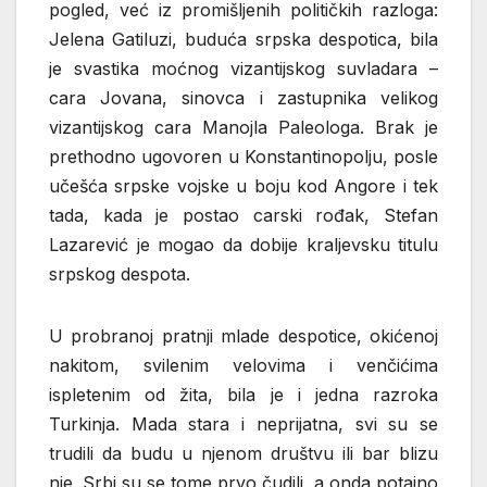
pogled, već iz promišljenih političkih razloga:
Jelena Gatiluzi, buduća srpska despotica, bila
je svastika moćnog vizantijskog suvladara –
cara Jovana, sinovca i zastupnika velikog
vizantijskog cara Manojla Paleologa. Brak je
prethodno ugovoren u Konstantinopolju, posle
učešća srpske vojske u boju kod Angore i tek
tada, kada je postao carski rođak, Stefan
Lazarević je mogao da dobije kraljevsku titulu
srpskog despota.
U probranoj pratnji mlade despotice, okićenoj
nakitom, svilenim velovima i venčićima
ispletenim od žita, bila je i jedna razroka
Turkinja. Mada stara i neprijatna, svi su se
trudili da budu u njenom društvu ili bar blizu
nje. Srbi su se tome prvo čudili, a onda potajno