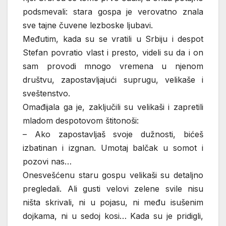
podsmevali: stara gospa je verovatno znala
sve tajne čuvene lezboske ljubavi.
Međutim, kada su se vratili u Srbiju i despot
Stefan povratio vlast i presto, videli su da i on
sam provodi mnogo vremena u njenom
društvu, zapostavljajući suprugu, velikaše i
sveštenstvo.
Omađijala ga je, zaključili su velikaši i zapretili
mladom despotovom štitonoši:
– Ako zapostavljaš svoje dužnosti, bićeš
izbatinan i izgnan. Umotaj balčak u somot i
pozovi nas…
Onesvešćenu staru gospu velikaši su detaljno
pregledali. Ali gusti velovi zelene svile nisu
ništa skrivali, ni u pojasu, ni među isušenim
dojkama, ni u sedoj kosi… Kada su je pridigli,