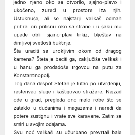
jedno njeno oko se otvorilo, sjajno-plavo i
ukočeno, zureći u prostore iza njih.
Ustuknuše, ali se najstariji velikaš odmah
pribra: on pritisnu oko sa strane i u šaku mu
upade obli, sjajno-plavi tirkiz, blještav na
dimljivoj svetlosti buktinja.
Šta uraditi sa urokljivim okom od dragog
kamena? Šteta je baciti ga, zaključiše velikaši i
u hanu ga prodadoše trgovcu na putu za
Konstantinopolj.
Tog dana despot Stefan je lutao po utvrđenju,
rasterivao sluge i kaštigovao stražare. Najzad
ode u grad, pregleda ono malo robe što se
zateklo u dućanima i magazama i naredi da
potere sustignu i vrate sve karavane. Zatim se
smiri u svojim odajama.
Svu noć velikaši su užurbano prevrtali bale