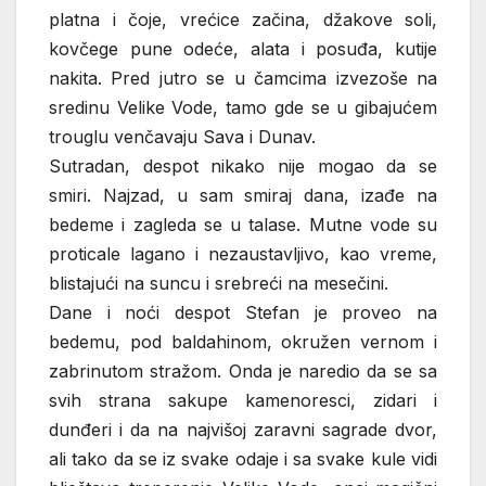
platna i čoje, vrećice začina, džakove soli,
kovčege pune odeće, alata i posuđa, kutije
nakita. Pred jutro se u čamcima izvezoše na
sredinu Velike Vode, tamo gde se u gibajućem
trouglu venčavaju Sava i Dunav.
Sutradan, despot nikako nije mogao da se
smiri. Najzad, u sam smiraj dana, izađe na
bedeme i zagleda se u talase. Mutne vode su
proticale lagano i nezaustavljivo, kao vreme,
blistajući na suncu i srebreći na mesečini.
Dane i noći despot Stefan je proveo na
bedemu, pod baldahinom, okružen vernom i
zabrinutom stražom. Onda je naredio da se sa
svih strana sakupe kamenoresci, zidari i
dunđeri i da na najvišoj zaravni sagrade dvor,
ali tako da se iz svake odaje i sa svake kule vidi