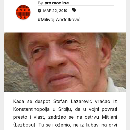
By
prozaonline
МАР 22, 2010
#Milivoj Anđelković
Kada se despot Stefan Lazarević vraćao iz
Konstantinopolja u Srbiju, da u vojni povrati
presto i vlast, zadržao se na ostrvu Mitileni
(Lezbosu). Tu se i oženio, ne iz ljubavi na prvi