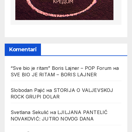
Komentari
“Sve bio je ritam” Boris Lajner – POP Forum
на
SVE BIO JE RITAM – BORIS LAJNER
Slobodan Pajić
на
STORIJA O VALJEVSKOJ
ROCK GRUPI DOLAR
Svetlana Sekulić
на
LJILJANA PANTELIĆ
NOVAKOVIĆ: JUTRO NOVOG DANA