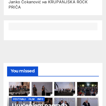
Janko Čokanović
на
KRUPANJSKA ROCK
PRIČA
You missed
FESTIVALI
FILM
INFO
Uručenjem nagrada