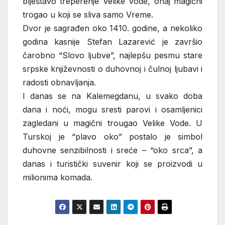
blještavo treperenje Velike Vode, onaj magični
trogao u koji se sliva samo Vreme.
Dvor je sagrađen oko 1410. godine, a nekoliko
godina kasnije Stefan Lazarević je završio
čarobno “Slovo ljubve”, najlepšu pesmu stare
srpske književnosti o duhovnoj i čulnoj ljubavi i
radosti obnavljanja.
I danas se na Kalemegdanu, u svako doba
dana i noći, mogu sresti parovi i osamljenici
zagledani u magični trougao Velike Vode. U
Turskoj je “plavo oko” postalo je simbol
duhovne senzibilnosti i sreće – “oko srca”, a
danas i turistički suvenir koji se proizvodi u
milionima komada.