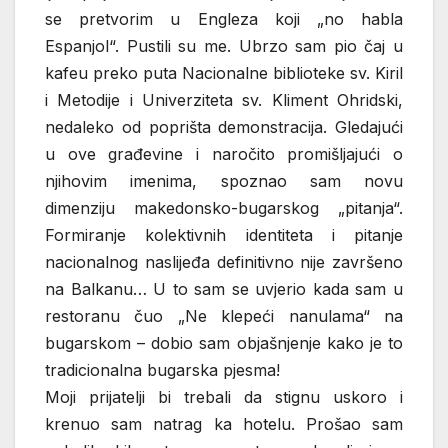
se pretvorim u Engleza koji „no habla
Espanjol“. Pustili su me. Ubrzo sam pio čaj u
kafeu preko puta Nacionalne biblioteke sv. Kiril
i Metodije i Univerziteta sv. Kliment Ohridski,
nedaleko od poprišta demonstracija. Gledajući
u ove građevine i naročito promišljajući o
njihovim imenima, spoznao sam novu
dimenziju makedonsko-bugarskog „pitanja“.
Formiranje kolektivnih identiteta i pitanje
nacionalnog naslijeđa definitivno nije završeno
na Balkanu… U to sam se uvjerio kada sam u
restoranu čuo „Ne klepeći nanulama“ na
bugarskom – dobio sam objašnjenje kako je to
tradicionalna bugarska pjesma!
Moji prijatelji bi trebali da stignu uskoro i
krenuo sam natrag ka hotelu. Prošao sam