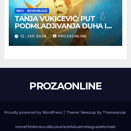
INFO
NOVE KNJIGE
TANJA VUKIĆEVIĆ: PUT
PODMLADJIVANJA DUHA I
TELA SA TESLOM
12. ЈУЛ 2026.
PROZAONLINE
PROZAONLINE
Proudly powered by WordPress
|
Theme:
Newsup
by
Themeansar
.
Home
Film
Konkursi
Muzika
Vesti
Aktuelno
Nagrade
Kontakt