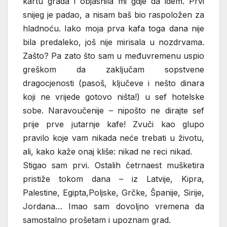
kartu grada i objasnila mi gdje da idem. Prvi
snijeg je padao, a nisam baš bio raspoložen za
hladnoću. Iako moja prva kafa toga dana nije
bila predaleko, još nije mirisala u nozdrvama.
Zašto? Pa zato što sam u međuvremenu uspio
greškom da zaključam sopstvene
dragocjenosti (pasoš, ključeve i nešto dinara
koji ne vrijede gotovo ništa!) u sef hotelske
sobe. Naravoučenije – nipošto ne dirajte sef
prije prve jutarnje kafe! Zvuči kao glupo
pravilo koje vam nikada neće trebati u životu,
ali, kako kaže onaj kliše: nikad ne reci nikad.
Stigao sam prvi. Ostalih četrnaest mušketira
pristiže tokom dana – iz Latvije, Kipra,
Palestine, Egipta,Poljske, Grčke, Španije, Sirije,
Jordana… Imao sam dovoljno vremena da
samostalno prošetam i upoznam grad.