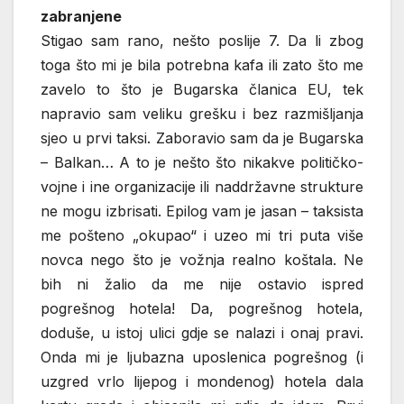
zabranjene
Stigao sam rano, nešto poslije 7. Da li zbog
toga što mi je bila potrebna kafa ili zato što me
zavelo to što je Bugarska članica EU, tek
napravio sam veliku grešku i bez razmišljanja
sjeo u prvi taksi. Zaboravio sam da je Bugarska
– Balkan… A to je nešto što nikakve političko-
vojne i ine organizacije ili naddržavne strukture
ne mogu izbrisati. Epilog vam je jasan – taksista
me pošteno „okupao“ i uzeo mi tri puta više
novca nego što je vožnja realno koštala. Ne
bih ni žalio da me nije ostavio ispred
pogrešnog hotela! Da, pogrešnog hotela,
doduše, u istoj ulici gdje se nalazi i onaj pravi.
Onda mi je ljubazna uposlenica pogrešnog (i
uzgred vrlo lijepog i mondenog) hotela dala