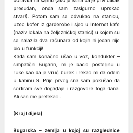
boravka na sajmu (ako je istina da je prvi utisak
presudan, onda sam zasigurno uprskao
stvar!). Potom sam se odvukao na stanicu,
uzeo kofer iz garderobe i sjeo u Internet kafe
(naziv lokala na željezničkoj stanici) u kojem su
se nalazila dva računara od kojih ni jedan nije
bio u funkciji!
Kada sam konačno ušao u voz, kondukter –
simpatični Bugarin, mi je bacio posteljinu u
ruke kao da je vruć burek i rekao mi da odem
u kabinu 9. Prije prvog sna sam pokušao da
sortiram sve događaje i razgovore toga dana.
Ali san me pretekao…
(Kraj I dijela)
Bugarska – zemlja u kojoj su razglednice