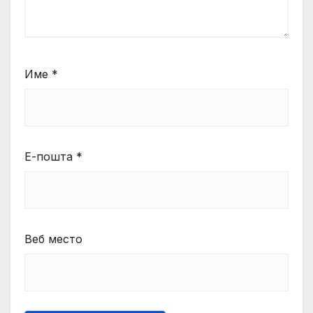
Име
*
Е-пошта
*
Веб место