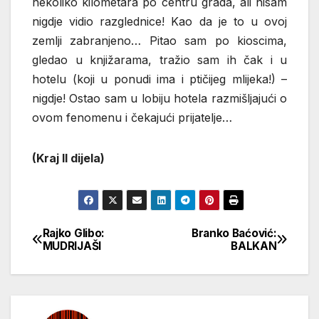
nekoliko kilometara po centru grada, ali nisam
nigdje vidio razglednice! Kao da je to u ovoj
zemlji zabranjeno… Pitao sam po kioscima,
gledao u knjižarama, tražio sam ih čak i u
hotelu (koji u ponudi ima i ptičijeg mlijeka!) –
nigdje! Ostao sam u lobiju hotela razmišljajući o
ovom fenomenu i čekajući prijatelje…
(Kraj II dijela)
Rajko Glibo:
Branko Baćović:
Кретање
MUDRIJAŠI
BALKAN
чланка