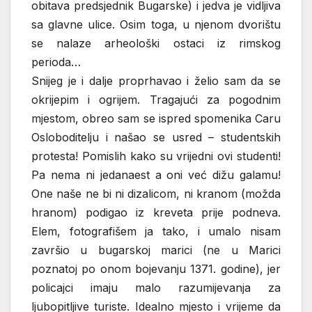
obitava predsjednik Bugarske) i jedva je vidljiva
sa glavne ulice. Osim toga, u njenom dvorištu
se nalaze arheološki ostaci iz rimskog
perioda…
Snijeg je i dalje proprhavao i želio sam da se
okrijepim i ogrijem. Tragajući za pogodnim
mjestom, obreo sam se ispred spomenika Caru
Osloboditelju i našao se usred – studentskih
protesta! Pomislih kako su vrijedni ovi studenti!
Pa nema ni jedanaest a oni već dižu galamu!
One naše ne bi ni dizalicom, ni kranom (možda
hranom) podigao iz kreveta prije podneva.
Elem, fotografišem ja tako, i umalo nisam
završio u bugarskoj marici (ne u Marici
poznatoj po onom bojevanju 1371. godine), jer
policajci imaju malo razumijevanja za
ljubopitljive turiste. Idealno mjesto i vrijeme da