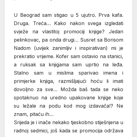
U Beograd sam stigao u 5 ujutro. Prva kafa.
Druga. Treća… Kako nakon svega izgledati
svježe na vlastitoj promociji knjige? Jedan
pelinkovac, pa onda drugi… Susret sa Borisom
Nadom (uvijek zanimljiv i inspirativan) mi je
prekratio vrijeme. Kofer sam ostavio na stanici,
a ruksak sa knjigama sam uprtio na leđa.
Stalno sam u mislima sparivao imena i
primjerke knjiga, razmišljajući hoću li imati
dovoljno za sve… Možda baš tada se neko
spotaknuo na uredno upakovane knjige koje
su ležale na podu kod mog izdavača!? Ne
znam, pitaću ih…
Srijeda je i inače nekako tjeskobno stiješnjena u
radnoj sedmici, još kada se promocija održava