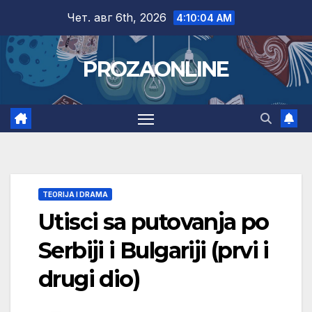
Skip
Чет. авг 6th, 2026
4:10:05 AM
to
content
PROZAONLINE
TEORIJA I DRAMA
Utisci sa putovanja po
Serbiji i Bulgariji (prvi i
drugi dio)