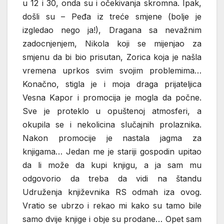
u 12 i 30, onda su i očekivanja skromna. Ipak,
došli su – Peđa iz treće smjene (bolje je
izgledao nego ja!), Dragana sa nevažnim
zadocnjenjem, Nikola koji se mijenjao za
smjenu da bi bio prisutan, Zorica koja je našla
vremena uprkos svim svojim problemima…
Konačno, stigla je i moja draga prijateljica
Vesna Kapor i promocija je mogla da počne.
Sve je proteklo u opuštenoj atmosferi, a
okupila se i nekolicina slučajnih prolaznika.
Nakon promocije je nastala jagma za
knjigama… Jedan me je stariji gospodin upitao
da li može da kupi knjigu, a ja sam mu
odgovorio da treba da vidi na štandu
Udruženja književnika RS odmah iza ovog.
Vratio se ubrzo i rekao mi kako su tamo bile
samo dvije knjige i obje su prodane… Opet sam