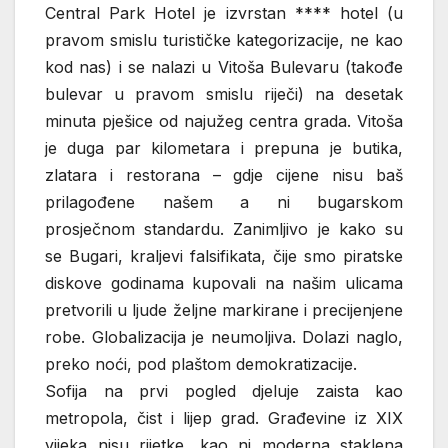
Central Park Hotel je izvrstan **** hotel (u
pravom smislu turističke kategorizacije, ne kao
kod nas) i se nalazi u Vitoša Bulevaru (takođe
bulevar u pravom smislu riječi) na desetak
minuta pješice od najužeg centra grada. Vitoša
je duga par kilometara i prepuna je butika,
zlatara i restorana – gdje cijene nisu baš
prilagođene našem a ni bugarskom
prosječnom standardu. Zanimljivo je kako su
se Bugari, kraljevi falsifikata, čije smo piratske
diskove godinama kupovali na našim ulicama
pretvorili u ljude željne markirane i precijenjene
robe. Globalizacija je neumoljiva. Dolazi naglo,
preko noći, pod plaštom demokratizacije.
Sofija na prvi pogled djeluje zaista kao
metropola, čist i lijep grad. Građevine iz XIX
vijeka nisu rijetke, kao ni moderna staklena