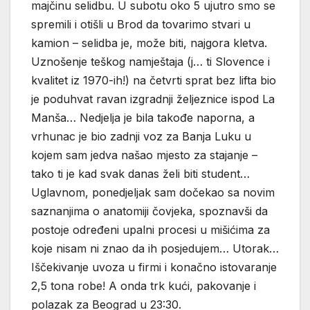
majčinu selidbu. U subotu oko 5 ujutro smo se
spremili i otišli u Brod da tovarimo stvari u
kamion – selidba je, može biti, najgora kletva.
Uznošenje teškog namještaja (j… ti Slovence i
kvalitet iz 1970-ih!) na četvrti sprat bez lifta bio
je poduhvat ravan izgradnji željeznice ispod La
Manša… Nedjelja je bila takođe naporna, a
vrhunac je bio zadnji voz za Banja Luku u
kojem sam jedva našao mjesto za stajanje –
tako ti je kad svak danas želi biti student…
Uglavnom, ponedjeljak sam dočekao sa novim
saznanjima o anatomiji čovjeka, spoznavši da
postoje određeni upalni procesi u mišićima za
koje nisam ni znao da ih posjedujem… Utorak…
Iščekivanje uvoza u firmi i konačno istovaranje
2,5 tona robe! A onda trk kući, pakovanje i
polazak za Beograd u 23:30.