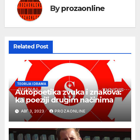
By
prozaonline
Related Post
TEORIJA I DRAMA
Autopoetika zvuka i znakova:
ka poeziji drugim načinima
АВГ 3, 2023
PROZAONLINE