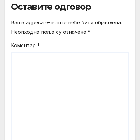
Оставите одговор
Ваша адреса е-поште неће бити објављена.
Неопходна поља су означена
*
Коментар
*