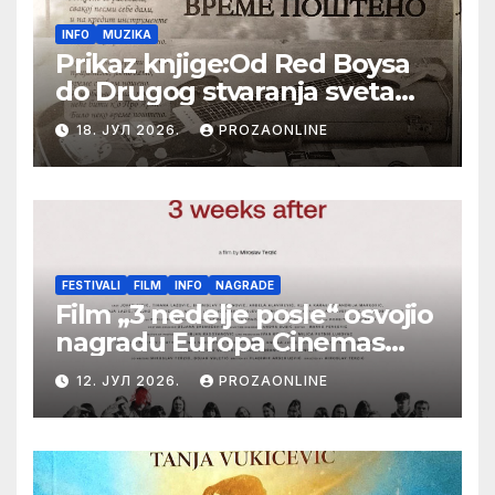
INFO
MUZIKA
Prikaz knjige:Od Red Boysa
do Drugog stvaranja sveta
(bilo neko vreme pošteno)
18. ЈУЛ 2026.
PROZAONLINE
(autor- Zlatomira Sremca,
Botoš 2022. godine,
samizdat)
FESTIVALI
FILM
INFO
NAGRADE
Film „3 nedelje posle“ osvojio
nagradu Europa Cinemas
Label na Filmskom festivalu
12. ЈУЛ 2026.
PROZAONLINE
u Karlovim Varima