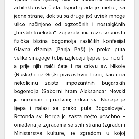
arhitektonska čuda. Ispod grada je metro, sa
jedne strane, dok su sa druge još uvijek mnoge
ulice načinjene od egzotičnih i nostalgičnih
„turskih kockaka“. Zapanjila me raznovrsnost i
fizička blizina bogomolja različitih konfesija!
Glavna džamija (Banja Baši) je preko puta
velike sinagoge (obje izgledaju ljepše po noći!),
a prije njih naići ćete i na crkvu sv. Nikole
(Ruska) i na Grčki pravoslavni hram, kao i na
nekolicinu zaista impozantnih bugarskih
bogomolja (Saborni hram Aleksandar Nevski
je ogroman i predivan; crkva sv. Nedelje je
lijepa i nalazi se preko puta Bogoslovije).
Rotonda sv. Đorđa je zaista nešto posebno –
omeđena je zgradama sa svih strana (zgradom
Ministarstva kulture, te zgradom u kojoj