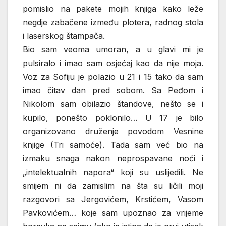
pomislio na pakete mojih knjiga kako leže
negdje zabačene između plotera, radnog stola
i laserskog štampača.
Bio sam veoma umoran, a u glavi mi je
pulsiralo i imao sam osjećaj kao da nije moja.
Voz za Sofiju je polazio u 21 i 15 tako da sam
imao čitav dan pred sobom. Sa Peđom i
Nikolom sam obilazio štandove, nešto se i
kupilo, ponešto poklonilo… U 17 je bilo
organizovano druženje povodom Vesnine
knjige (Tri samoće). Tada sam već bio na
izmaku snaga nakon neprospavane noći i
„intelektualnih napora“ koji su uslijedili. Ne
smijem ni da zamislim na šta su ličili moji
razgovori sa Jergovićem, Krstićem, Vasom
Pavkovićem… koje sam upoznao za vrijeme