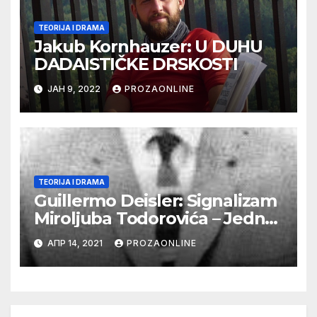
TEORIJA I DRAMA
Jakub Kornhauzer: U DUHU
DADAISTIČKE DRSKOSTI
ЈАН 9, 2022
PROZAONLINE
TEORIJA I DRAMA
Guillermo Deisler: Signalizam
Miroljuba Todorovića – Jedna
kosmička svest
АПР 14, 2021
PROZAONLINE