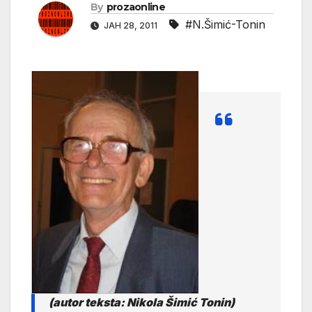
By
prozaonline
#N.Šimić-Tonin
ЈАН 28, 2011
(autor teksta: Nikola Šimić Tonin)