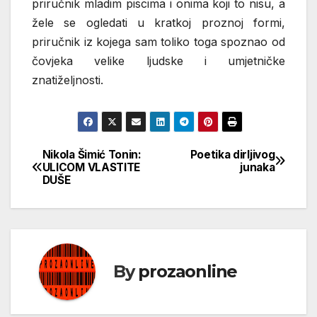
priručnik mladim piscima i onima koji to nisu, a
žele se ogledati u kratkoj proznoj formi,
priručnik iz kojega sam toliko toga spoznao od
čovjeka velike ljudske i umjetničke
znatiželjnosti.
Nikola Šimić Tonin:
Poetika dirljivog
Кретање
ULICOM VLASTITE
junaka
DUŠE
чланка
By
prozaonline