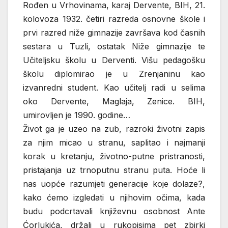
Rođen u Vrhovinama, karaj Dervente, BIH, 21.
kolovoza 1932. četiri razreda osnovne škole i
prvi razred niže gimnazije završava kod časnih
sestara u Tuzli, ostatak Niže gimnazije te
Učiteljsku školu u Derventi. Višu pedagošku
školu diplomirao je u Zrenjaninu kao
izvanredni student. Kao učitelj radi u selima
oko Dervente, Maglaja, Zenice. BIH,
umirovljen je 1990. godine…
Život ga je uzeo na zub, razroki životni zapis
za njim micao u stranu, saplitao i najmanji
korak u kretanju, životno-putne pristranosti,
pristajanja uz trnoputnu stranu puta. Hoće li
nas uopće razumjeti generacije koje dolaze?,
kako ćemo izgledati u njihovim očima, kada
budu podcrtavali književnu osobnost Ante
Ćorlukića, držali u rukopisima pet zbirki