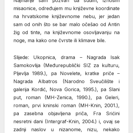
Najmanje sam pozvan da sudim, iznosim
misaonice, određujem mu književne koordinate
na hrvatskome književnome nebu, jer jedan
sam od onih što se bar malo očešao od Antin
žig od tinte, na književnome osovljavanju na
noge, ma kako one čvrste ili klimave bile.
Slijede: Ukopnica, drama – Nagrada Isak
Samokovlija (Međurepublički SIZ za kulturu,
Pljevlja 1989.), pa Novelete, kratke priče –
Nagrada Albatros (Narodno Sveučilište i
galerija Kordić, Nova Gorica, 1995.), pa Slani
put, roman (MH-Zenica, 1990.), pa Geleri,
roman, prvi kninski roman (MH-Knin, 2001.),
pa zasebna objavljena priča, Fra Srićini
nesretni dani (Intergraf-Knin, 2004.) i, ovaj se
zadnji naslov u nizanome, nizu, nekako