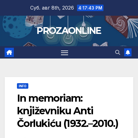
Skip
Суб. авг 8th, 2026
4:17:44 PM
to
content
PROZAONLINE
INFO
In memoriam:
književniku Anti
Čorlukiću (1932.–2010.)