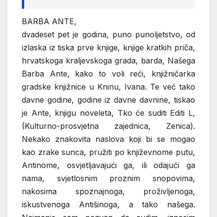
BARBA ANTE,
dvadeset pet je godina, puno punoljetstvo, od
izlaska iz tiska prve knjige, knjige kratkih priča,
hrvatskoga kraljevskoga grada, barda, Našega
Barba Ante, kako to voli reći, knjižničarka
gradske knjižnice u Kninu, Ivana. Te već tako
davne godine, godine iz davne davnine, tiskao
je Ante, knjigu noveleta, Tko će suditi Editi L,
(Kulturno-prosvjetna zajednica, Zenica).
Nekako znakovita naslova koji bi se mogao
kao zrake sunca, pružiti po književnome putu,
Antinome, osvjetljavajući ga, ili odajući ga
nama, svjetlosnim proznim snopovima,
nakosima spoznajnoga, proživljenoga,
iskustvenoga Antišinoga, a tako našega.