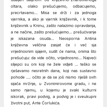
oltara, olako prešućujemo, odbacujemo,
precrtavamo… Misa se drži i za jednoga
vjernika, a ako je vjernik književnik, i k tome
književnik u Kninu, zašto nalazimo opravdanja,
a ne načine, zašto prešućujemo… prešućivanje
je iskazana osuda… Neosporna Antina
književna veličina zasjat će i već sja
vrijednosnim sjajem, sudit će nama, onima što
prešućuju: da vide očito, vrijednosno… Najveći
slijepci su oni koji ne žele vidjeti … teško se
rješavamo nesretnih dana, koji nas sustavno
pohode …. očito je da se još nismo riješili svih
sijača mržnje, u Zvonimirovome gradu, i ne
samo njemu, u kojemu je svaki kulturni
iskorak, pravi podvig, a podvig je i sveukupni
životni put, Ante Ćorlukića.