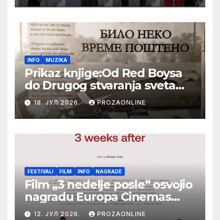
Festival evropskog filma Palić
INFO
MUZIKA
Prikaz knjige:Od Red Boysa
do Drugog stvaranja sveta
(bilo neko vreme pošteno)
18. ЈУЛ 2026.
PROZAONLINE
(autor- Zlatomira Sremca,
Botoš 2022. godine,
samizdat)
FESTIVALI
FILM
INFO
NAGRADE
Film „3 nedelje posle“ osvojio
nagradu Europa Cinemas
Label na Filmskom festivalu
12. ЈУЛ 2026.
PROZAONLINE