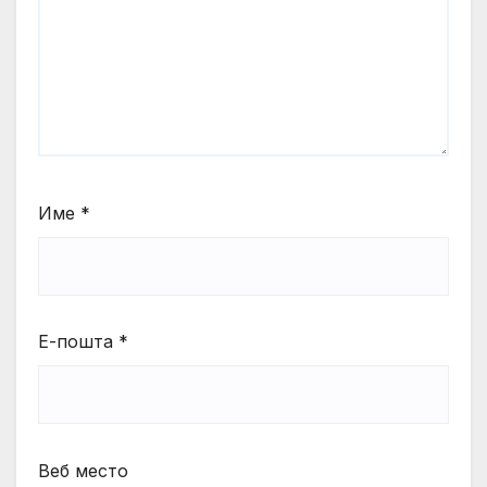
Име
*
Е-пошта
*
Веб место