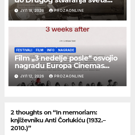
(bilo neko vreme pošteno)
ЈУЛ 18, 2026
PROZAONLINE
(autor- Zlatomira Sremca,
Botoš 2022. godine, samizdat)
FESTIVALI
FILM
INFO
NAGRADE
Film „3 nedelje posle“ osvojio
nagradu Europa Cinemas
Label na Filmskom festivalu u
ЈУЛ 12, 2026
PROZAONLINE
Karlovim Varima
2 thoughts on “In memoriam:
književniku Anti Čorlukiću (1932.–
2010.)”