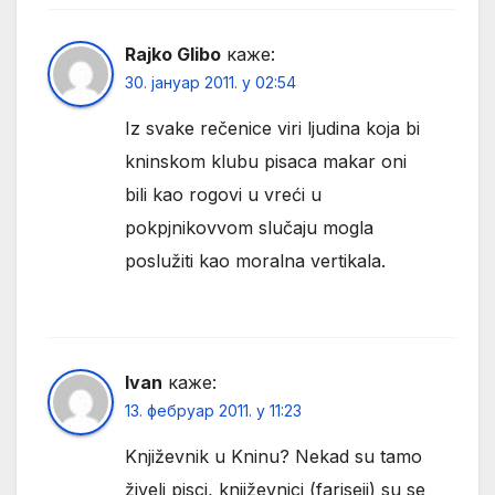
Rajko Glibo
каже:
30. јануар 2011. у 02:54
Iz svake rečenice viri ljudina koja bi
kninskom klubu pisaca makar oni
bili kao rogovi u vreći u
pokpjnikovvom slučaju mogla
poslužiti kao moralna vertikala.
Ivan
каже:
13. фебруар 2011. у 11:23
Književnik u Kninu? Nekad su tamo
živeli pisci, književnici (fariseji) su se