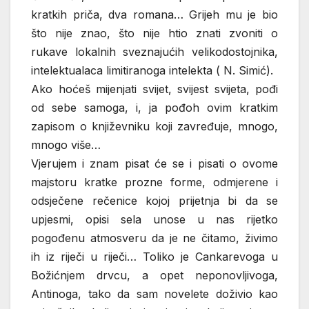
kratkih priča, dva romana… Grijeh mu je bio
što nije znao, što nije htio znati zvoniti o
rukave lokalnih sveznajućih velikodostojnika,
intelektualaca limitiranoga intelekta ( N. Simić).
Ako hoćeš mijenjati svijet, svijest svijeta, pođi
od sebe samoga, i, ja pođoh ovim kratkim
zapisom o književniku koji zavređuje, mnogo,
mnogo više…
Vjerujem i znam pisat će se i pisati o ovome
majstoru kratke prozne forme, odmjerene i
odsječene rečenice kojoj prijetnja bi da se
upjesmi, opisi sela unose u nas rijetko
pogođenu atmosveru da je ne čitamo, živimo
ih iz riječi u riječi… Toliko je Cankarevoga u
Božićnjem drvcu, a opet neponovljivoga,
Antinoga, tako da sam novelete doživio kao