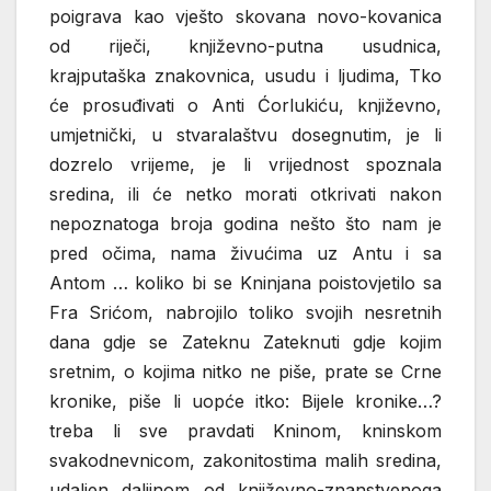
poigrava kao vješto skovana novo-kovanica
od riječi, književno-putna usudnica,
krajputaška znakovnica, usudu i ljudima, Tko
će prosuđivati o Anti Ćorlukiću, književno,
umjetnički, u stvaralaštvu dosegnutim, je li
dozrelo vrijeme, je li vrijednost spoznala
sredina, ili će netko morati otkrivati nakon
nepoznatoga broja godina nešto što nam je
pred očima, nama živućima uz Antu i sa
Antom … koliko bi se Kninjana poistovjetilo sa
Fra Srićom, nabrojilo toliko svojih nesretnih
dana gdje se Zateknu Zateknuti gdje kojim
sretnim, o kojima nitko ne piše, prate se Crne
kronike, piše li uopće itko: Bijele kronike…?
treba li sve pravdati Kninom, kninskom
svakodnevnicom, zakonitostima malih sredina,
udaljen daljinom od književno-znanstvenoga