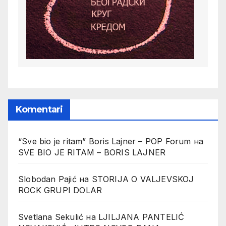
Komentari
“Sve bio je ritam” Boris Lajner – POP Forum
на
SVE BIO JE RITAM – BORIS LAJNER
Slobodan Pajić
на
STORIJA O VALJEVSKOJ
ROCK GRUPI DOLAR
Svetlana Sekulić
на
LJILJANA PANTELIĆ