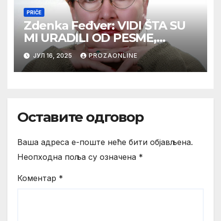
PRIČE
Zdenka Feđver: VIDI ŠTA SU
MI URADILI OD PESME,
MAMA*
ЈУЛ 16, 2025
PROZAONLINE
Оставите одговор
Ваша адреса е-поште неће бити објављена.
Неопходна поља су означена
*
Коментар
*