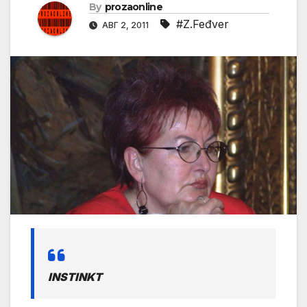
By
prozaonline
#Z.Feđver
АВГ 2, 2011
INSTINKT