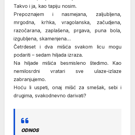
Takvo i ja, kao tapiju nosim.
Prepoznajem i nasmejana, zaljubljena,
mrgodna, krhka, vragolanska, začudjena,
razočarana, zaplašena, prgava, puna bola,
izgubljena, skamenjena…
Četrdeset i dva mišića svakom licu mogu
podariti – sedam hiljada izraza.
Na hiljade mišića besmisleno štedimo. Kao
nemilosrdni vratari sve ulaze-izlaze
zabranjujemo.
Hoću li uspeti, onaj mišić za smešak, sebi i
drugima, svakodnevno darivati?
ODNOS