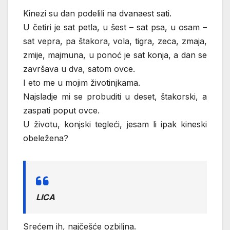
Kinezi su dan podelili na dvanaest sati.
U četiri je sat petla, u šest – sat psa, u osam –
sat vepra, pa štakora, vola, tigra, zeca, zmaja,
zmije, majmuna, u ponoć je sat konja, a dan se
završava u dva, satom ovce.
I eto me u mojim životinjkama.
Najsladje mi se probuditi u deset, štakorski, a
zaspati poput ovce.
U životu, konjski tegleći, jesam li ipak kineski
obeležena?
LICA
Srećem ih, najčešće ozbiljna.