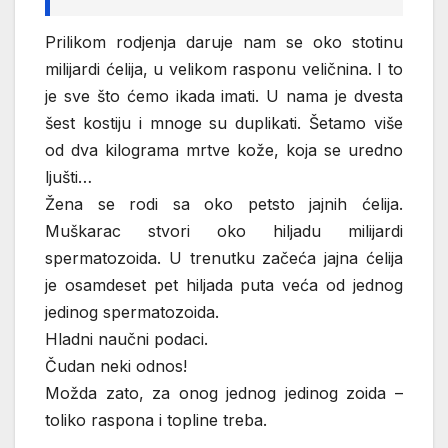
Prilikom rodjenja daruje nam se oko stotinu
milijardi ćelija, u velikom rasponu veličnina. I to
je sve što ćemo ikada imati. U nama je dvesta
šest kostiju i mnoge su duplikati. Šetamo više
od dva kilograma mrtve kože, koja se uredno
ljušti…
Žena se rodi sa oko petsto jajnih ćelija.
Muškarac stvori oko hiljadu milijardi
spermatozoida. U trenutku začeća jajna ćelija
je osamdeset pet hiljada puta veća od jednog
jedinog spermatozoida.
Hladni naučni podaci.
Čudan neki odnos!
Možda zato, za onog jednog jedinog zoida –
toliko raspona i topline treba.