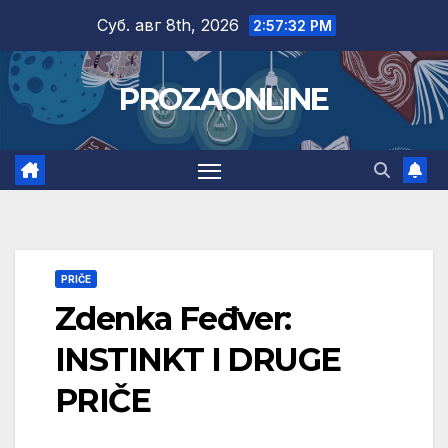
Skip
Суб. авг 8th, 2026
2:57:33 PM
to
content
PROZAONLINE
PRIČE
Zdenka Feđver:
INSTINKT I DRUGE
PRIČE