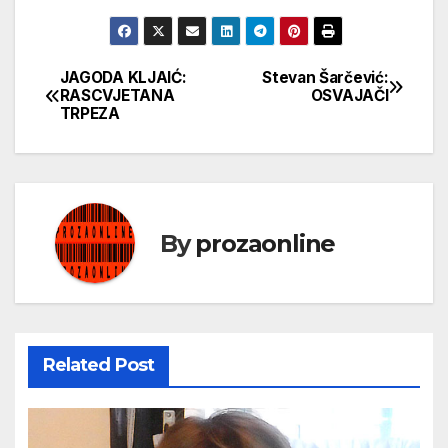
JAGODA KLJAIĆ:
Stevan Šarčević:
Кретање
RASCVJETANA
OSVAJAČI
TRPEZA
чланка
By
prozaonline
Related Post