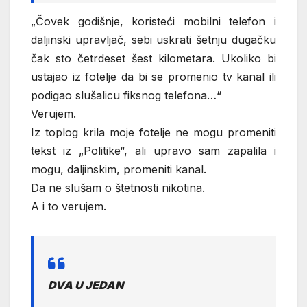
„Čovek godišnje, koristeći mobilni telefon i
daljinski upravljač, sebi uskrati šetnju dugačku
čak sto četrdeset šest kilometara. Ukoliko bi
ustajao iz fotelje da bi se promenio tv kanal ili
podigao slušalicu fiksnog telefona…“
Verujem.
Iz toplog krila moje fotelje ne mogu promeniti
tekst iz „Politike“, ali upravo sam zapalila i
mogu, daljinskim, promeniti kanal.
Da ne slušam o štetnosti nikotina.
A i to verujem.
DVA U JEDAN