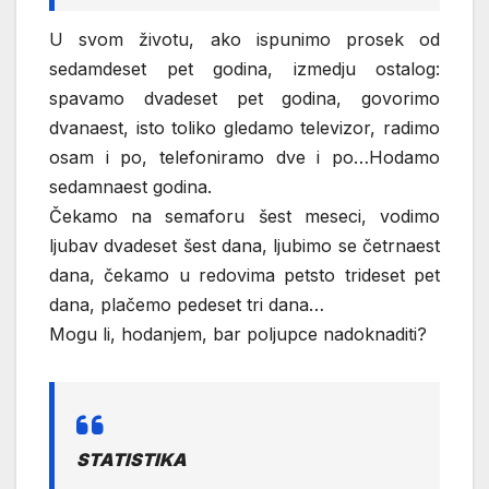
U svom životu, ako ispunimo prosek od
sedamdeset pet godina, izmedju ostalog:
spavamo dvadeset pet godina, govorimo
dvanaest, isto toliko gledamo televizor, radimo
osam i po, telefoniramo dve i po…Hodamo
sedamnaest godina.
Čekamo na semaforu šest meseci, vodimo
ljubav dvadeset šest dana, ljubimo se četrnaest
dana, čekamo u redovima petsto trideset pet
dana, plačemo pedeset tri dana…
Mogu li, hodanjem, bar poljupce nadoknaditi?
STATISTIKA