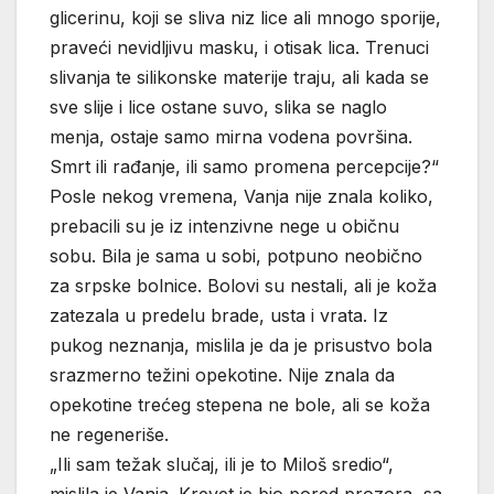
glicerinu, koji se sliva niz lice ali mnogo sporije,
praveći nevidljivu masku, i otisak lica. Trenuci
slivanja te silikonske materije traju, ali kada se
sve slije i lice ostane suvo, slika se naglo
menja, ostaje samo mirna vodena površina.
Smrt ili rađanje, ili samo promena percepcije?“
Posle nekog vremena, Vanja nije znala koliko,
prebacili su je iz intenzivne nege u običnu
sobu. Bila je sama u sobi, potpuno neobično
za srpske bolnice. Bolovi su nestali, ali je koža
zatezala u predelu brade, usta i vrata. Iz
pukog neznanja, mislila je da je prisustvo bola
srazmerno težini opekotine. Nije znala da
opekotine trećeg stepena ne bole, ali se koža
ne regeneriše.
„Ili sam težak slučaj, ili je to Miloš sredio“,