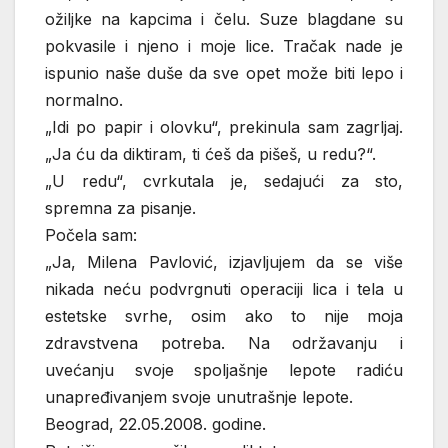
ožiljke na kapcima i čelu. Suze blagdane su
pokvasile i njeno i moje lice. Tračak nade je
ispunio naše duše da sve opet može biti lepo i
normalno.
„Idi po papir i olovku“, prekinula sam zagrljaj.
„Ja ću da diktiram, ti ćeš da pišeš, u redu?“.
„U redu“, cvrkutala je, sedajući za sto,
spremna za pisanje.
Počela sam:
„Ja, Milena Pavlović, izjavljujem da se više
nikada neću podvrgnuti operaciji lica i tela u
estetske svrhe, osim ako to nije moja
zdravstvena potreba. Na održavanju i
uvećanju svoje spoljašnje lepote radiću
unapređivanjem svoje unutrašnje lepote.
Beograd, 22.05.2008. godine.