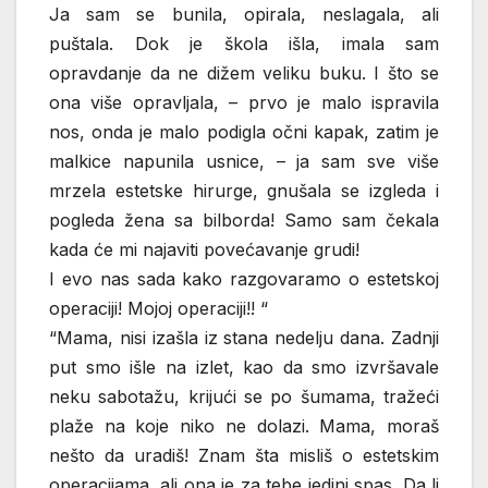
Ja sam se bunila, opirala, neslagala, ali
puštala. Dok je škola išla, imala sam
opravdanje da ne dižem veliku buku. I što se
ona više opravljala, – prvo je malo ispravila
nos, onda je malo podigla očni kapak, zatim je
malkice napunila usnice, – ja sam sve više
mrzela estetske hirurge, gnušala se izgleda i
pogleda žena sa bilborda! Samo sam čekala
kada će mi najaviti povećavanje grudi!
I evo nas sada kako razgovaramo o estetskoj
operaciji! Mojoj operaciji!! “
“Mama, nisi izašla iz stana nedelju dana. Zadnji
put smo išle na izlet, kao da smo izvršavale
neku sabotažu, krijući se po šumama, tražeći
plaže na koje niko ne dolazi. Mama, moraš
nešto da uradiš! Znam šta misliš o estetskim
operacijama, ali ona je za tebe jedini spas. Da li