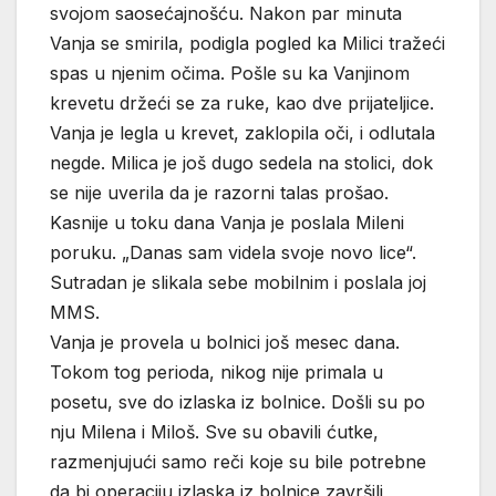
svojom saosećajnošću. Nakon par minuta
Vanja se smirila, podigla pogled ka Milici tražeći
spas u njenim očima. Pošle su ka Vanjinom
krevetu držeći se za ruke, kao dve prijateljice.
Vanja je legla u krevet, zaklopila oči, i odlutala
negde. Milica je još dugo sedela na stolici, dok
se nije uverila da je razorni talas prošao.
Kasnije u toku dana Vanja je poslala Mileni
poruku. „Danas sam videla svoje novo lice“.
Sutradan je slikala sebe mobilnim i poslala joj
MMS.
Vanja je provela u bolnici još mesec dana.
Tokom tog perioda, nikog nije primala u
posetu, sve do izlaska iz bolnice. Došli su po
nju Milena i Miloš. Sve su obavili ćutke,
razmenjujući samo reči koje su bile potrebne
da bi operaciju izlaska iz bolnice završili