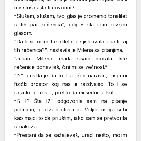
me slušaš šta ti govorim?”.
“Slušam, slušam, tvoj glas je promenio tonalitet
u tih par rečenica”, odgovorila sam ravnim
glasom.
“Da li si, osim tonaliteta, registrovala i sadržaj
tih rečenica?”, nastavila je Milena sa pitanjima.
“Jesam Milena, mada nisam morala. Iste
rečenice ponavljaš, čini mi se večnost.”
“I?”, pustila je da to I u tišini naraste, i ispuni
fizički prostor koji nas je razdvajao. To I se
raširilo, poraslo, pretilo da mi sedne u krilo.
“I? I? Šta I?” odgovorila sam na pitanje
pitanjem, podižući glas i ja. Valjda mogu sebi
kao majci to da priuštim, iako sam se pretvorila
u nakazu.
“Prestani da se sažaljevaš, uradi nešto, molim