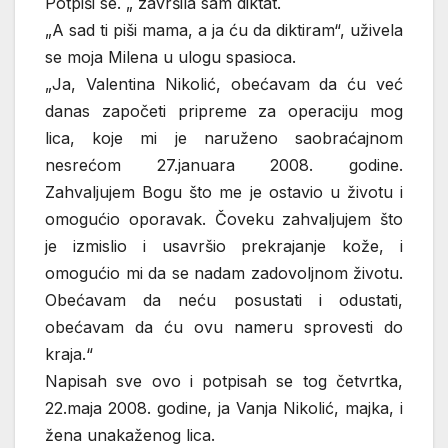
Potpiši se. „ završila sam diktat.
„A sad ti piši mama, a ja ću da diktiram“, uživela
se moja Milena u ulogu spasioca.
„Ja, Valentina Nikolić, obećavam da ću već
danas započeti pripreme za operaciju mog
lica, koje mi je naruženo saobraćajnom
nesrećom 27.januara 2008. godine.
Zahvaljujem Bogu što me je ostavio u životu i
omogućio oporavak. Čoveku zahvaljujem što
je izmislio i usavršio prekrajanje kože, i
omogućio mi da se nadam zadovoljnom životu.
Obećavam da neću posustati i odustati,
obećavam da ću ovu nameru sprovesti do
kraja.“
Napisah sve ovo i potpisah se tog četvrtka,
22.maja 2008. godine, ja Vanja Nikolić, majka, i
žena unakaženog lica.