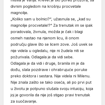
mislila je Vanja. Krevet je bio pored prozora, sa
divnim pogledom na krošnju procvetale
magnolije.
„Koliko sam u bolnici?“, užasnula se, „kad su
magnolije procvetale!?“ Za trenutak im se ipak
poradovala, živnula, možda je čak i blagi
osmeh nastao na njenom licu, ili onom
području glave što se licem zove. Još uvek se
nije videla u ogledalu, nije ni žudela niti se
požurivala. Odlagala je da vidi sebe.
Odlagala je da vidi i druge, branila im je da
dođu, slala pozdrave i ohrabrujuće poruke
preko doktora i sestara. Nije videla ni Milenu.
Nije znala zašto se tako oseća, ali po prvi put
u životu je potpuno slušala svoju intuiciju, koja
joj je govorila da nije još stigao pravi trenutak
za suočavanje.