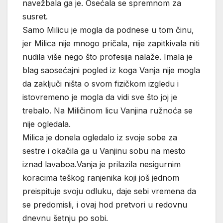
navežbala ga je. Osećala se spremnom za
susret.
Samo Milicu je mogla da podnese u tom činu,
jer Milica nije mnogo pričala, nije zapitkivala niti
nudila više nego što profesija nalaže. Imala je
blag saosećajni pogled iz koga Vanja nije mogla
da zaključi ništa o svom fizičkom izgledu i
istovremeno je mogla da vidi sve što joj je
trebalo. Na Miličinom licu Vanjina ružnoća se
nije ogledala.
Milica je donela ogledalo iz svoje sobe za
sestre i okačila ga u Vanjinu sobu na mesto
iznad lavaboa.Vanja je prilazila nesigurnim
koracima teškog ranjenika koji još jednom
preispituje svoju odluku, daje sebi vremena da
se predomisli, i ovaj hod pretvori u redovnu
dnevnu šetnju po sobi.