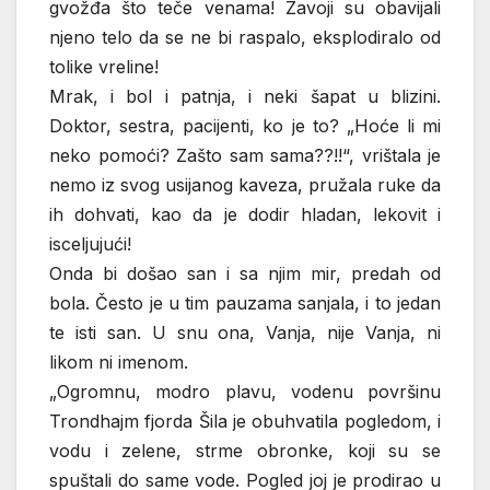
gvožđa što teče venama! Zavoji su obavijali
njeno telo da se ne bi raspalo, eksplodiralo od
tolike vreline!
Mrak, i bol i patnja, i neki šapat u blizini.
Doktor, sestra, pacijenti, ko je to? „Hoće li mi
neko pomoći? Zašto sam sama??!!“, vrištala je
nemo iz svog usijanog kaveza, pružala ruke da
ih dohvati, kao da je dodir hladan, lekovit i
isceljujući!
Onda bi došao san i sa njim mir, predah od
bola. Često je u tim pauzama sanjala, i to jedan
te isti san. U snu ona, Vanja, nije Vanja, ni
likom ni imenom.
„Ogromnu, modro plavu, vodenu površinu
Trondhajm fjorda Šila je obuhvatila pogledom, i
vodu i zelene, strme obronke, koji su se
spuštali do same vode. Pogled joj je prodirao u