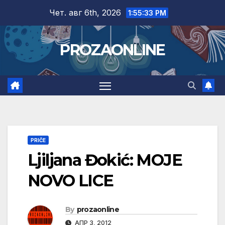
Skip
Чет. авг 6th, 2026
1:55:35 PM
to
content
PROZAONLINE
PRIČE
Ljiljana Đokić: MOJE
NOVO LICE
By
prozaonline
АПР 3, 2012