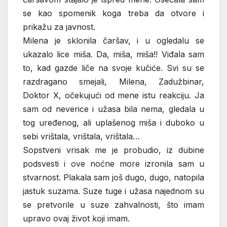
se kao spomenik koga treba da otvore i
prikažu za javnost.
Milena je sklonila čaršav, i u ogledalu se
ukazalo lice miša. Da, miša, miša!! Viđala sam
to, kad gazde liče na svoje kučiće. Svi su se
razdragano smejali, Milena, Zadužbinar,
Doktor X, očekujući od mene istu reakciju. Ja
sam od neverice i užasa bila nema, gledala u
tog uređenog, ali uplašenog miša i duboko u
sebi vrištala, vrištala, vrištala…
Sopstveni vrisak me je probudio, iz dubine
podsvesti i ove noćne more izronila sam u
stvarnost. Plakala sam još dugo, dugo, natopila
jastuk suzama. Suze tuge i užasa najednom su
se pretvorile u suze zahvalnosti, što imam
upravo ovaj život koji imam.