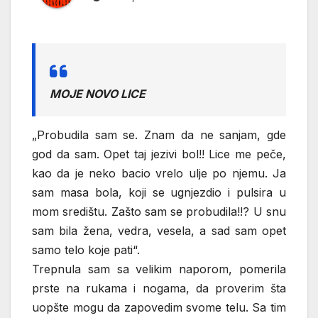
MOJE NOVO LICE
„Probudila sam se. Znam da ne sanjam, gde
god da sam. Opet taj jezivi bol!! Lice me peče,
kao da je neko bacio vrelo ulje po njemu. Ja
sam masa bola, koji se ugnjezdio i pulsira u
mom središtu. Zašto sam se probudila!!? U snu
sam bila žena, vedra, vesela, a sad sam opet
samo telo koje pati“.
Trepnula sam sa velikim naporom, pomerila
prste na rukama i nogama, da proverim šta
uopšte mogu da zapovedim svome telu. Sa tim