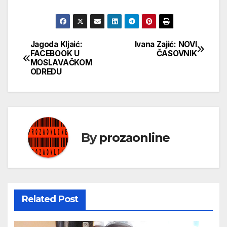
Jagoda Kljaić:
Ivana Zajić: NOVI
Кретање
FACEBOOK U
ČASOVNIK
MOSLAVAČKOM
чланка
ODREDU
By
prozaonline
Related Post