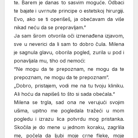
te. Barem je danas to sasvim moguće. Odbaci
te bajate i uvrnute principe o estetskoj hirurgiji.
Evo, ako se ti operišeš, ja obećavam da više
nikad neću da se prepravljam.”
Ja sam širom otvorila oči iznenađena izjavom,
sve u neverici da li sam to dobro čula. Milena
je sagnula glavu, oborila pogled, zurila u pod i
ponavljala mu, tiho od nemoći:
“Ne mogu da te prepoznam, ne mogu da te
prepoznam, ne mogu da te prepoznam”.
„Dobro, pristajem, vodi me na tu tvoju kliniku.
Ali hoću da napišeš to što si sada obećala.“
Milena se trgla, sad ona ne verujući svojim
ušima, upitno me pogledala tražeći u mom
pogledu i izrazu lica potvrdu mog pristanka.
Skočila je do mene u jednom koraku, zagrlila
me, počela da ljubi moje crne fleke, moje