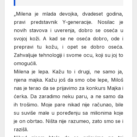
„Milena je mlada devojka, dvadeset godina,
pravi predstavnik Y-generacije. Nosilac je
novih stavova i uverenja, dobro se oseća u
svojoj koži. A kad se ne oseća dobro, ode i
prepravi tu kožu, i opet se dobro oseća.
Zahvaljuje tehnologiji i svome ocu, koji su joj to
omogućili.
Milena je lepa. Kažu to i drugi, ne samo ja,
njena majka. Kažu još da smo obe lepe, Miloš
nas je terao da se prijavimo za konkurs Majka i
ćerka. Da zaradimo neku paru, a ne samo da
ih trošimo. Moje pare nikad nije računao, bile
su suviše male u poređenju sa milionima koje
je on obrtao. Ništa nije razumeo, zato smo se i
razišli.