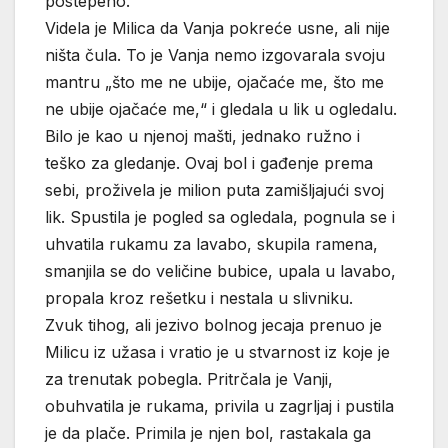
postepeno.
Videla je Milica da Vanja pokreće usne, ali nije
ništa čula. To je Vanja nemo izgovarala svoju
mantru „što me ne ubije, ojačaće me, što me
ne ubije ojačaće me,“ i gledala u lik u ogledalu.
Bilo je kao u njenoj mašti, jednako ružno i
teško za gledanje. Ovaj bol i gađenje prema
sebi, proživela je milion puta zamišljajući svoj
lik. Spustila je pogled sa ogledala, pognula se i
uhvatila rukamu za lavabo, skupila ramena,
smanjila se do veličine bubice, upala u lavabo,
propala kroz rešetku i nestala u slivniku.
Zvuk tihog, ali jezivo bolnog jecaja prenuo je
Milicu iz užasa i vratio je u stvarnost iz koje je
za trenutak pobegla. Pritrčala je Vanji,
obuhvatila je rukama, privila u zagrljaj i pustila
je da plače. Primila je njen bol, rastakala ga