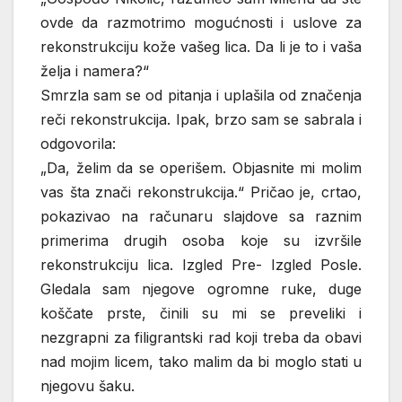
ovde da razmotrimo mogućnosti i uslove za
rekonstrukciju kože vašeg lica. Da li je to i vaša
želja i namera?“
Smrzla sam se od pitanja i uplašila od značenja
reči rekonstrukcija. Ipak, brzo sam se sabrala i
odgovorila:
„Da, želim da se operišem. Objasnite mi molim
vas šta znači rekonstrukcija.“ Pričao je, crtao,
pokazivao na računaru slajdove sa raznim
primerima drugih osoba koje su izvršile
rekonstrukciju lica. Izgled Pre- Izgled Posle.
Gledala sam njegove ogromne ruke, duge
koščate prste, činili su mi se preveliki i
nezgrapni za filigrantski rad koji treba da obavi
nad mojim licem, tako malim da bi moglo stati u
njegovu šaku.