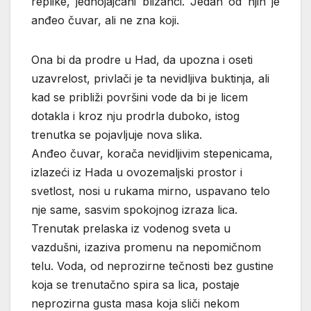
replike, jednojajčani blizanci. Jedan od njih je
anđeo čuvar, ali ne zna koji.
Ona bi da prodre u Had, da upozna i oseti
uzavrelost, privlači je ta nevidljiva buktinja, ali
kad se približi površini vode da bi je licem
dotakla i kroz nju prodrla duboko, istog
trenutka se pojavljuje nova slika.
Anđeo čuvar, korača nevidljivim stepenicama,
izlazeći iz Hada u ovozemaljski prostor i
svetlost, nosi u rukama mirno, uspavano telo
nje same, sasvim spokojnog izraza lica.
Trenutak prelaska iz vodenog sveta u
vazdušni, izaziva promenu na nepomičnom
telu. Voda, od neprozirne tečnosti bez gustine
koja se trenutačno spira sa lica, postaje
neprozirna gusta masa koja sliči nekom