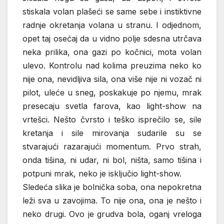
stiskala volan plašeći se same sebe i instiktivne
radnje okretanja volana u stranu. I odjednom,
opet taj osećaj da u vidno polje sdesna utrčava
neka prilika, ona gazi po kočnici, mota volan
ulevo. Kontrolu nad kolima preuzima neko ko
nije ona, nevidljiva sila, ona više nije ni vozač ni
pilot, uleće u sneg, poskakuje po njemu, mrak
presecaju svetla farova, kao light-show na
vrtešci. Nešto čvrsto i teško isprečilo se, sile
kretanja i sile mirovanja sudarile su se
stvarajući razarajući momentum. Prvo strah,
onda tišina, ni udar, ni bol, ništa, samo tišina i
potpuni mrak, neko je isključio light-show.
Sledeća slika je bolnička soba, ona nepokretna
leži sva u zavojima. To nije ona, ona je nešto i
neko drugi. Ovo je grudva bola, oganj vreloga