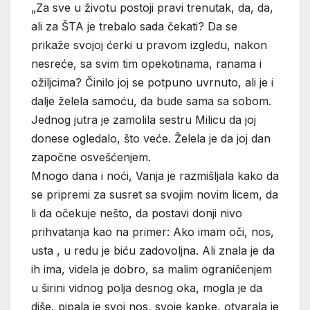
„Za sve u životu postoji pravi trenutak, da, da,
ali za ŠTA je trebalo sada čekati? Da se
prikaže svojoj ćerki u pravom izgledu, nakon
nesreće, sa svim tim opekotinama, ranama i
ožiljcima? Činilo joj se potpuno uvrnuto, ali je i
dalje želela samoću, da bude sama sa sobom.
Jednog jutra je zamolila sestru Milicu da joj
donese ogledalo, što veće. Želela je da joj dan
započne osvešćenjem.
Mnogo dana i noći, Vanja je razmišljala kako da
se pripremi za susret sa svojim novim licem, da
li da očekuje nešto, da postavi donji nivo
prihvatanja kao na primer: Ako imam oči, nos,
usta , u redu je biću zadovoljna. Ali znala je da
ih ima, videla je dobro, sa malim ograničenjem
u širini vidnog polja desnog oka, mogla je da
diše, pipala je svoj nos, svoje kapke, otvarala je