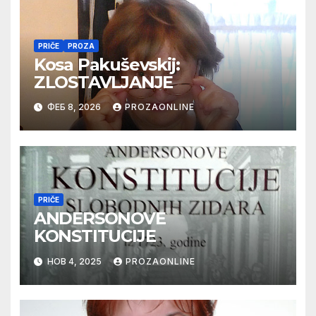
PRIČE
PROZA
Kosa Pakuševskij:
ZLOSTAVLJANJE
ФЕБ 8, 2026
PROZAONLINE
PRIČE
ANDERSONOVE
KONSTITUCIJE
НОВ 4, 2025
PROZAONLINE