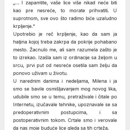
„… I zapamtite, vaše lice više nikad neće biti
kao pre nesreće, to morate prihvatiti. U
suprotnom, sve ovo što radimo biće uzaludno
krpljenje.“
Upotrebio je reč krpljenje, kao da sam ja
haljina kojoj treba zakrpa da pokrije pohabano
mesto. Žacnulo me, ali sam razumela zašto je
to izrekao. Izašla sam iz ordinacije sa željom u
srcu, prvi put od nesreće osetila sam želju da
ponovo uživam u životu.
U narednim danima i nedeljama, Milena i ja
smo se bavile osmišljavanjem mog novog lika,
udubile smo se u temu, pretraživale i čitale po
Internetu, izučavale tehnike, upoznavale se sa
predoperativnim postupcima, i sa
postoperativnim tokom. Crtale smo i verovale
da nas moje buduće lice gleda sa tih crteža.