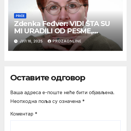
PRIČE
Zdenka Feđver: VIDI ŠTA SU
MI URADILI OD PESME,
MAMA*
ЈУЛ 16, 2025
PROZAONLINE
Оставите одговор
Ваша адреса е-поште неће бити објављена.
Неопходна поља су означена
*
Коментар
*