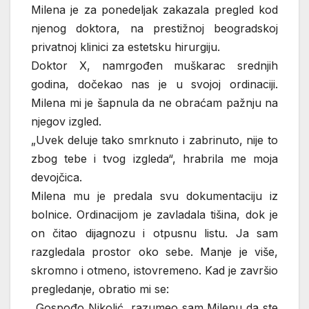
Milena je za ponedeljak zakazala pregled kod
njenog doktora, na prestižnoj beogradskoj
privatnoj klinici za estetsku hirurgiju.
Doktor X, namrgođen muškarac srednjih
godina, dočekao nas je u svojoj ordinaciji.
Milena mi je šapnula da ne obraćam pažnju na
njegov izgled.
„Uvek deluje tako smrknuto i zabrinuto, nije to
zbog tebe i tvog izgleda“, hrabrila me moja
devojčica.
Milena mu je predala svu dokumentaciju iz
bolnice. Ordinacijom je zavladala tišina, dok je
on čitao dijagnozu i otpusnu listu. Ja sam
razgledala prostor oko sebe. Manje je više,
skromno i otmeno, istovremeno. Kad je završio
pregledanje, obratio mi se:
„Gospođo Nikolić, razumeo sam Milenu da ste