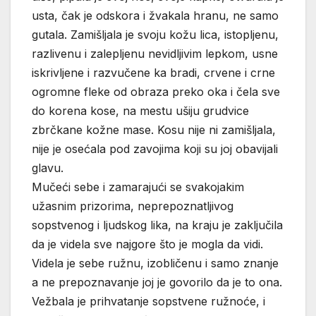
usta, čak je odskora i žvakala hranu, ne samo
gutala. Zamišljala je svoju kožu lica, istopljenu,
razlivenu i zalepljenu nevidljivim lepkom, usne
iskrivljene i razvučene ka bradi, crvene i crne
ogromne fleke od obraza preko oka i čela sve
do korena kose, na mestu ušiju grudvice
zbrčkane kožne mase. Kosu nije ni zamišljala,
nije je osećala pod zavojima koji su joj obavijali
glavu.
Mučeći sebe i zamarajući se svakojakim
užasnim prizorima, neprepoznatljivog
sopstvenog i ljudskog lika, na kraju je zaključila
da je videla sve najgore što je mogla da vidi.
Videla je sebe ružnu, izobličenu i samo znanje
a ne prepoznavanje joj je govorilo da je to ona.
Vežbala je prihvatanje sopstvene ružnoće, i