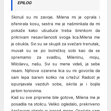
EPILOG
Skinuli su mi zavoje. Milena mi je oprala i
isfenirala kosu, sestra me je našminkala da mi
pokaže kako ubuduće treba šminkom da
prikrivam nesavršenosti svoga lica.Milena me
je obukla. Svi su se skupili za svečani trenutak,
muvali su se po bolničkoj sobi kao da se
spremamo za svadbu, Mileninu, moju,
Miloševu, našu. Svi su mene videli, ja sebe
nisam. Njihova ozarena lica su mi govorila da
sam lepa barem koliko na crtežu! Radost je
ispunjavala vazduh sobe, iskrila je i bojila
jarkim tonovima.
Kad su sve pripreme bile gotove, Milena me je
posadila na stolicu. Veliko ogledalo, prekriveno
čaršavom stajalo je ispred mene. Osećala sam