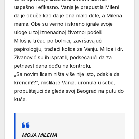
uspešno i efikasno. Vanja je prepustila Mileni
da je obuče kao da je ona malo dete, a Milena
mama. Obe su verno i iskreno igrale svoje
uloge u toj iznenadnoj životnoj podeli!
Miloš je trčao po bolnici, završavajući
papirologiju, tražeći kolica za Vanju. Milica i dr.
Živanović su ih ispratili, podsećajući da za
petnaest dana dođu na kontrolu.
„Sa novim licem ništa više nije isto, odakle da
krenem!?“, mislila je Vanja, uronula u sebe,
propuštajući da gleda svoj Beograd na putu do
kuće.
MOJA MILENA