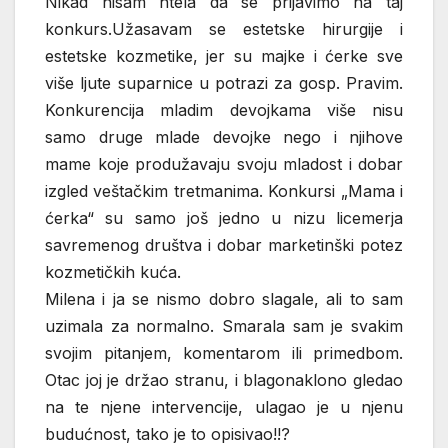
Nikad nisam htela da se prijavimo na taj
konkurs.Užasavam se estetske hirurgije i
estetske kozmetike, jer su majke i ćerke sve
više ljute suparnice u potrazi za gosp. Pravim.
Konkurencija mladim devojkama više nisu
samo druge mlade devojke nego i njihove
mame koje produžavaju svoju mladost i dobar
izgled veštačkim tretmanima. Konkursi „Mama i
ćerka“ su samo još jedno u nizu licemerja
savremenog društva i dobar marketinški potez
kozmetičkih kuća.
Milena i ja se nismo dobro slagale, ali to sam
uzimala za normalno. Smarala sam je svakim
svojim pitanjem, komentarom ili primedbom.
Otac joj je držao stranu, i blagonaklono gledao
na te njene intervencije, ulagao je u njenu
budućnost, tako je to opisivao!!?