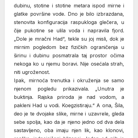
dubinu, stotine i stotine metara ispod mirne i
glatke površine vode. Dno je bilo izbrazdana,
stenovita konfiguracija raspukloga glečera, u
čije pukotine se ulila voda i napravila fjord.
„Dole je mračni Had“, tekle su joj misli, dok je
mirnim pogledom bez fizičkih ograničenja u
širinu i dubinu posmatrala taj prostor očima
nekoga ko u njemu boravi. Nije osećala strah,
niti ugroženost.
Ipak, mirnoća trenutka i okruženja se samo
njenom pogledu prikazivala. „Unutra je
buktinja. Rajska priroda je nad vodom, a
pakleni Had u vodi. Koegzistiraju.“ A ona, Šila,
deo je te dvojake slike, mirne i uzavrele, gleda
sebe spolja, kao da je njeno jedno od dva dela
sastavljeno, oba imaju njen lik, kao klonovi,