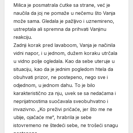
Milica je posmatrala ćutke sa strane, već je
naučila da joj ne pomaže u nečemu što Vanja
može sama. Gledala je pažljivo i uznemireno,
ustreptala ali spremna da prihvati Vanjinu
reakciju.
Zadnji korak pred lavaboom, Vanja je načinila
vidni napor, i u jednom, dužem koraku utrčala
u vidno polje ogledala. Kao da sebe uteruje u
situaciju, kao da je jednim pogledom htela da
obuhvati prizor, ne postepeno, nego sve i
odjednom, u jednom dahu. To je bilo
karakteristično za nju, uvek se sa nedaćama i
neprijatnostima suočavala sveobuhvatno i
invazivno. „Ko preživi pričaće, jer što me ne
ubije, ojačaće me“, hrabrila je sebe
istovremeno ne štedeći sebe, ne trošeći snagu