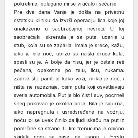
pokretima, polagano mi se vraćalo i sećanje.
Pre dva dana Vanja je došla na privatnu
estetsku kliniku da izvrši operaciju lica koje joj
unakaženo u saobraćajnoj nesreći. U toj
saobraćajki, skrenula je sa puta, udarila u
stub, kola su se zapalila. Imala je sreće, kažu,
iako je bila noć, ubrzo su naišla druga kola,
spasli su je. A bolje da nisu, jer je ostala reš
pečena, opekotine po telu, licu, rukama.
Zadnje što pamti je kako vozi, mrkla je noć, i
ništa ne razaznaje, osim puta koji osvetljavaju
svetla automobila. Put je bio čist i suv, pocrneli
sneg pokrivao je okolna polja. Bila je sigurna,
iako napregnuta i usredsređena na vožnju,
noću joj se uvek činilo da ljudi iskaču na put iz
pomrčine sa strane. U tim trenucima je obično
skidala nogu sa gasa, da uspori, i čvrsto