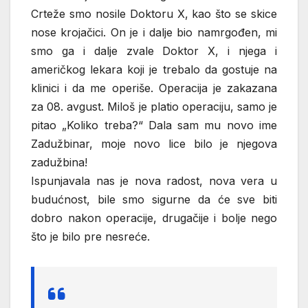
Crteže smo nosile Doktoru X, kao što se skice
nose krojačici. On je i dalje bio namrgođen, mi
smo ga i dalje zvale Doktor X, i njega i
američkog lekara koji je trebalo da gostuje na
klinici i da me operiše. Operacija je zakazana
za 08. avgust. Miloš je platio operaciju, samo je
pitao „Koliko treba?“ Dala sam mu novo ime
Zadužbinar, moje novo lice bilo je njegova
zadužbina!
Ispunjavala nas je nova radost, nova vera u
budućnost, bile smo sigurne da će sve biti
dobro nakon operacije, drugačije i bolje nego
što je bilo pre nesreće.