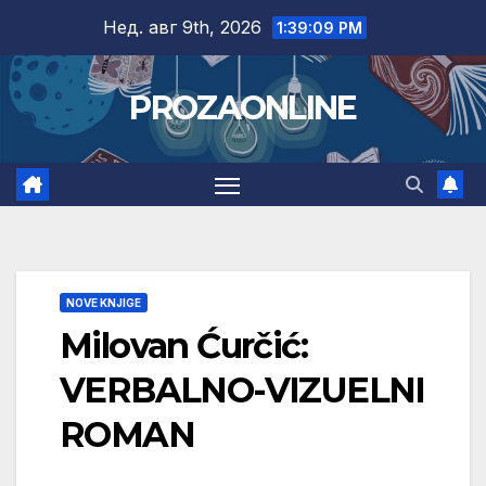
Skip
Нед. авг 9th, 2026
1:39:10 PM
to
content
PROZAONLINE
NOVE KNJIGE
Milovan Ćurčić:
VERBALNO-VIZUELNI
ROMAN