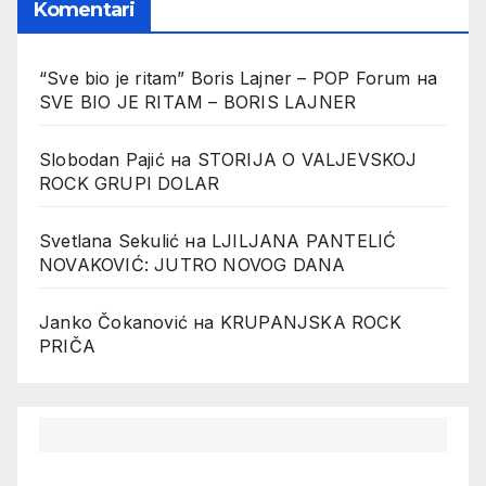
Komentari
“Sve bio je ritam” Boris Lajner – POP Forum
на
SVE BIO JE RITAM – BORIS LAJNER
Slobodan Pajić
на
STORIJA O VALJEVSKOJ
ROCK GRUPI DOLAR
Svetlana Sekulić
на
LJILJANA PANTELIĆ
NOVAKOVIĆ: JUTRO NOVOG DANA
Janko Čokanović
на
KRUPANJSKA ROCK
PRIČA