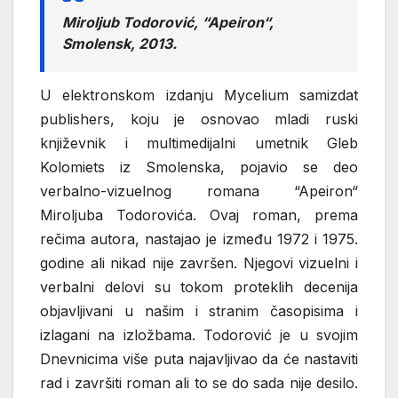
Miroljub Todorović, “Apeiron“,
Smolensk, 2013.
U elektronskom izdanju Mycelium samizdat
publishers, koju je osnovao mladi ruski
književnik i multimedijalni umetnik Gleb
Kolomiets iz Smolenska, pojavio se deo
verbalno-vizuelnog romana “Apeiron“
Miroljuba Todorovića. Ovaj roman, prema
rečima autora, nastajao je između 1972 i 1975.
godine ali nikad nije završen. Njegovi vizuelni i
verbalni delovi su tokom proteklih decenija
objavljivani u našim i stranim časopisima i
izlagani na izložbama. Todorović je u svojim
Dnevnicima više puta najavljivao da će nastaviti
rad i završiti roman ali to se do sada nije desilo.