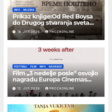
INFO
MUZIKA
Prikaz knjige:Od Red Boysa
do Drugog stvaranja sveta
(bilo neko vreme pošteno)
18. ЈУЛ 2026.
PROZAONLINE
(autor- Zlatomira Sremca,
Botoš 2022. godine,
samizdat)
FESTIVALI
FILM
INFO
NAGRADE
Film „3 nedelje posle“ osvojio
nagradu Europa Cinemas
Label na Filmskom festivalu
12. ЈУЛ 2026.
PROZAONLINE
u Karlovim Varima