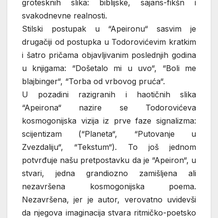
grotesknih slika: biblijske, sajans-fikšn i
svakodnevne realnosti.
Stilski postupak u “Apeironu“ sasvim je
drugačiji od postupka u Todorovićevim kratkim
i šatro pričama objavljivanim poslednjih godina
u knjigama: “Došetalo mi u uvo“, “Boli me
blajbinger“, “Torba od vrbovog pruća“.
U pozadini razigranih i haotičnih slika
“Apeirona“ nazire se Todorovićeva
kosmogonijska vizija iz prve faze signalizma:
scijentizam (“Planeta“, “Putovanje u
Zvezdaliju“, “Tekstum“). To još jednom
potvrđuje našu pretpostavku da je “Apeiron“, u
stvari, jedna grandiozno zamišljena ali
nezavršena kosmogonijska poema.
Nezavršena, jer je autor, verovatno uvidevši
da njegova imaginacija stvara ritmičko-poetsko