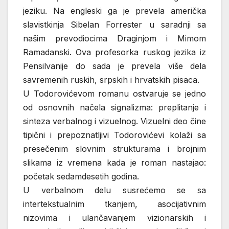
jeziku. Na engleski ga je prevela američka
slavistkinja Sibelan Forrester u saradnji sa
našim prevodiocima Draginjom i Mimom
Ramadanski. Ova profesorka ruskog jezika iz
Pensilvanije do sada je prevela više dela
savremenih ruskih, srpskih i hrvatskih pisaca.
U Todorovićevom romanu ostvaruje se jedno
od osnovnih načela signalizma: preplitanje i
sinteza verbalnog i vizuelnog. Vizuelni deo čine
tipični i prepoznatljivi Todorovićevi kolaži sa
presečenim slovnim strukturama i brojnim
slikama iz vremena kada je roman nastajao:
početak sedamdesetih godina.
U verbalnom delu susrećemo se sa
intertekstualnim tkanjem, asocijativnim
nizovima i ulančavanjem vizionarskih i