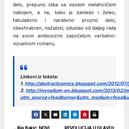
delo, prepuno slika sa visokim metaforičkim
nabojem, a ne, kako je zamislio i želeo,
fabulativno i narativno prozno delo,
obeshrabren, nažalost, odustao od daljeg rada
na svom ambiciozno započetom verbalno-
vizuelnom romanu.
Linkovi iz teksta:
1.
http://abstractcomics.blogspot.com/2012/07/
2.
http://mycelium-en.blogspot.com/2013/02/mi
utm_source=feedburner&utm_medium=feed&
Ilija Bakić: NOVI
REVOLUCIJA U GLAVI