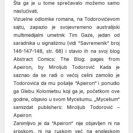
Šta ga je u tome sprečavalo možemo samo
naslućivati.
Vizuelne odlomke romana, na Todorovićevom
sajtu, zapazio je svojevremeno australijski
multimedijalni umetnik Tim Gaze, jedan od
saradnika u signalizmu (vidi “Savremenik“ broj
146-147-148, str. 68) i stavio ih na svoj blog
Abstract Comics: The Blog: pages from
Apeiron, by Miroljub Todorović Kada je
saznao da se radi o većoj celini zamolio je
Todorovića da mu pošalje “Apeiron“ i ponudio
ga Glebu Kolomietsu koji ga je, početkom ove
godine, objavio u svom Myceliumu. „Mycelium“
samizdat publishers: Miroljub Todorović –
Apeiron
Zanimljivo je da “Apeiron“ nije objavljen ni na
srpskom, ni na ruskom već na engleskom