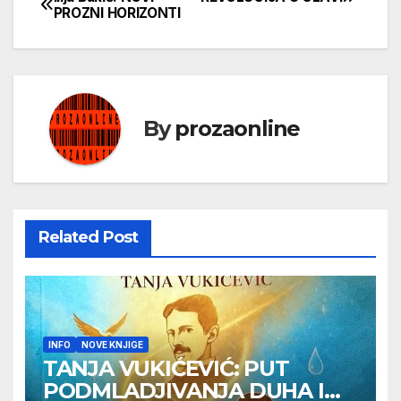
Кретање
PROZNI HORIZONTI
чланка
By
prozaonline
Related Post
INFO
NOVE KNJIGE
TANJA VUKIĆEVIĆ: PUT
PODMLADJIVANJA DUHA I