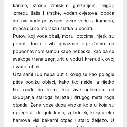
kanale, izmiče zmijskim gmizanjem, migolji
između šaša i trstike, voden-cvjetova lopoča
do zvir-vode pojavnice, zvire vode iz kamena,
miješajući se morska i slatka u boćatu.
Putovi koji vode obali, moru, otocima, rijetki su
poput dugih sivih gmazova ispruženih na
popodnevnom suncu kape nebeske, kao da će
svakoga trena zagnjuriti u vodu i krenuti k ovoj
ovamo obali.
Uza sami rub neba put s kojeg se kao polegle
ptice podižu oblaci, kako tko naiđe, a rijetko
tko naiđe do Romi, koji žive uglavnom od
skupljanja staroga željeza i drugog metalnoga
otpada. Žene voze duga visoka kola u koja su
upregnuti, do gole kosti, izgladnjeli, konji preko
hamova visi bakarni otpad i staro željezo. U