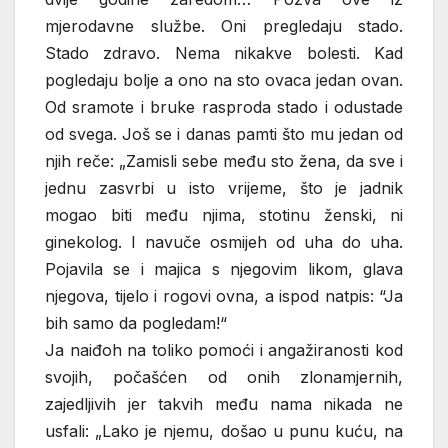
mjerodavne službe. Oni pregledaju stado.
Stado zdravo. Nema nikakve bolesti. Kad
pogledaju bolje a ono na sto ovaca jedan ovan.
Od sramote i bruke rasproda stado i odustade
od svega. Još se i danas pamti što mu jedan od
njih reče: „Zamisli sebe među sto žena, da sve i
jednu zasvrbi u isto vrijeme, što je jadnik
mogao biti među njima, stotinu ženski, ni
ginekolog. I navuče osmijeh od uha do uha.
Pojavila se i majica s njegovim likom, glava
njegova, tijelo i rogovi ovna, a ispod natpis: “Ja
bih samo da pogledam!“
Ja naiđoh na toliko pomoći i angažiranosti kod
svojih, počašćen od onih zlonamjernih,
zajedljivih jer takvih među nama nikada ne
usfali: „Lako je njemu, došao u punu kuću, na