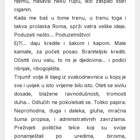
njemu, našavši neku rupu, leži zaspao stari
ciganin.
Kada me baš u tome trenu, u trenu toga i
takva prolaska Roma, sprži vatra velike ideje.
Poduzeti nešto… Poduzetništvo!
Ej?!… daju kredite i šakom i kapom. Male
kamate, za početi posao. Braniteljski krediti.
Očistiti ovu valu, to mi je djedovina… i podići
ribnjak, ribogojilište.
Trijumf volje ili bijeg iz svakodnevnice u kojoj je
sve i uvijek u isto vrijeme bilo isto. Oteti se sivilu
dosade, blažene ravnodušnosti, tromosti
duha… Odlučih ne pokolebati se. Toliko papira.
Neprohodna, duga i daleka, gluha, mračna
šuma propisa, i administrativnih zavrzlama.
Preživjeti političke telce koji su svoje
ponamještali po uredima, biroima,