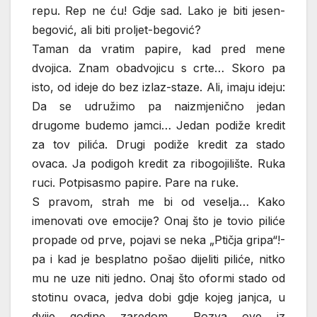
repu. Rep ne ću! Gdje sad. Lako je biti jesen-
begović, ali biti proljet-begović?
Taman da vratim papire, kad pred mene
dvojica. Znam obadvojicu s crte… Skoro pa
isto, od ideje do bez izlaz-staze. Ali, imaju ideju:
Da se udružimo pa naizmjenično jedan
drugome budemo jamci… Jedan podiže kredit
za tov pilića. Drugi podiže kredit za stado
ovaca. Ja podigoh kredit za ribogojilište. Ruka
ruci. Potpisasmo papire. Pare na ruke.
S pravom, strah me bi od veselja… Kako
imenovati ove emocije? Onaj što je tovio piliće
propade od prve, pojavi se neka „Ptičja gripa“!-
pa i kad je besplatno pošao dijeliti piliće, nitko
mu ne uze niti jedno. Onaj što oformi stado od
stotinu ovaca, jedva dobi gdje kojeg janjca, u
dvije godine zaredom… Pozva ove iz