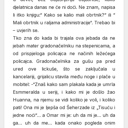
djelatnica danas ne će ni doći. Ne znam, napisa
li itko knjigu:“ Kako se kalio mali obrtnik?“ ili “
Mali obrtnik u raljama administracije“. Trebao bi
– uvjerih se.
Tko zna do kada bi trajala ova jebada da ne
jebah mater gradonačelniku na stepenicama, a
od prispjeloga policajca ne načinih ležećega
policajca. Gradonačelnika za gušu pa pred
ured ove lickuše, što se zaključala u
kancelariji, grijalicu stavila među noge i plače u
mobitel: -“Znaš kako sam plakala kada je umrla
Esmmeralda u seriji, i kako mi je došlo žao
Huanna, na njemu se vidi koliko je voli, i koliko
pati! Ona mi je ljepša od Šeherzade iz „Tisuću i
jedne noći“… a Omar mi je: uh da mi je… uh da
ga… uh da me… kada onako pogleda onim