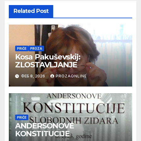
Related Post
PRIČE
PROZA
Kosa Pakuševskij:
ZLOSTAVLJANJE
ФЕБ 8, 2026
PROZAONLINE
PRIČE
ANDERSONOVE
KONSTITUCIJE