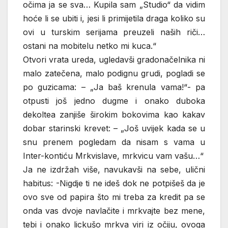
očima ja se sva… Kupila sam „Studio“ da vidim
hoće li se ubiti i, jesi li primijetila draga koliko su
ovi u turskim serijama preuzeli naših riči…
ostani na mobitelu netko mi kuca.“
Otvori vrata ureda, ugledavši gradonačelnika ni
malo zatečena, malo podignu grudi, pogladi se
po guzicama: – „Ja baš krenula vama!“- pa
otpusti još jedno dugme i onako duboka
dekoltea zanjiše širokim bokovima kao kakav
dobar starinski krevet: – „Još uvijek kada se u
snu prenem pogledam da nisam s vama u
Inter-kontiću Mrkvislave, mrkvicu vam vašu…“
Ja ne izdržah više, navukavši na sebe, ulični
habitus: -Nigdje ti ne ideš dok ne potpišeš da je
ovo sve od papira što mi treba za kredit pa se
onda vas dvoje navlačite i mrkvajte bez mene,
tebi i onako lickušo mrkva viri iz očiju, ovoga