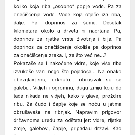
koliko koja riba „osobno“ popije vode. Pa za
onečišćenje vode. Vode koja otječe iza riba,
dalje. Pa, doprinos za šume. Desetak
kilometara okolo a drveta ni nacrtana. Pa,
doprinos za rijetke vrste životinja i bilja. Pa
doprinos za onečišćenje okoliša pa doprinos
za onečišćenje zraka. I, za što već ne…?
Pokazaše se i nakoćene vidre, koje više ribe
izvukoše vani nego što pojedoše… Na onako
obezglavljenu, crknutu… obrušivali su se
galebi… Vidjeh i ogromnu, dugu zmiju koju do
tada nikada ne vidjeh, kako s glave, proždire
ribu. Za čudo i čaplje koje se noću u jatima
obrušavaše na ribnjak. Napravim prigovor
državnome uredu za odštetu jer: vidre, rijetke
zmije, galebovi, čaplje, pripadaju državi. Kao