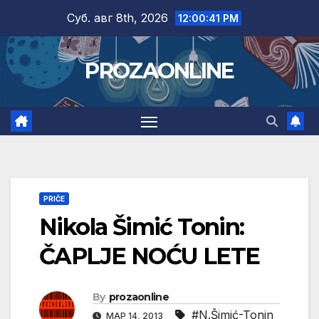
Skip
Суб. авг 8th, 2026
12:00:42 PM
to
content
PROZAONLINE
PRIČE
Nikola Šimić Tonin:
ČAPLJE NOĆU LETE
By
prozaonline
#N.Šimić-Tonin
МАР 14, 2013