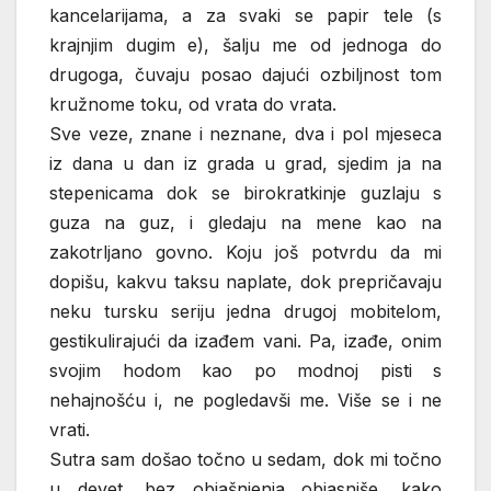
kancelarijama, a za svaki se papir tele (s
krajnjim dugim e), šalju me od jednoga do
drugoga, čuvaju posao dajući ozbiljnost tom
kružnome toku, od vrata do vrata.
Sve veze, znane i neznane, dva i pol mjeseca
iz dana u dan iz grada u grad, sjedim ja na
stepenicama dok se birokratkinje guzlaju s
guza na guz, i gledaju na mene kao na
zakotrljano govno. Koju još potvrdu da mi
dopišu, kakvu taksu naplate, dok prepričavaju
neku tursku seriju jedna drugoj mobitelom,
gestikulirajući da izađem vani. Pa, izađe, onim
svojim hodom kao po modnoj pisti s
nehajnošću i, ne pogledavši me. Više se i ne
vrati.
Sutra sam došao točno u sedam, dok mi točno
u devet, bez objašnjenja objasniše, kako