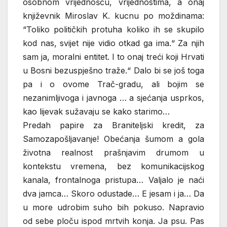
osobnom vrijednošću, vrijednostima, a onaj
književnik Miroslav K. kucnu po moždinama:
“Toliko političkih protuha koliko ih se skupilo
kod nas, svijet nije vidio otkad ga ima.“ Za njih
sam ja, moralni entitet. I to onaj treći koji Hrvati
u Bosni bezuspješno traže.“ Dalo bi se još toga
pa i o ovome Trač-gradu, ali bojim se
nezanimljivoga i javnoga … a sjećanja usprkos,
kao lijevak sužavaju se kako starimo…
Predah papire za Braniteljski kredit, za
Samozapošljavanje! Obećanja šumom a gola
životna realnost prašnjavim drumom u
kontekstu vremena, bez komunikacijskog
kanala, frontalnoga pristupa… Valjalo je naći
dva jamca… Skoro odustade… E jesam i ja… Da
u more udrobim suho bih pokuso. Napravio
od sebe ploču ispod mrtvih konja. Ja psu. Pas