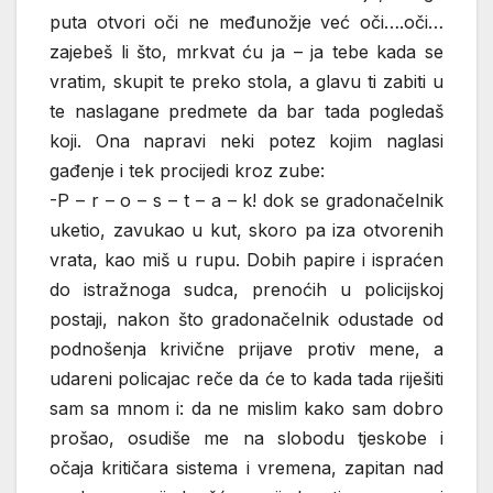
puta otvori oči ne međunožje već oči….oči…
zajebeš li što, mrkvat ću ja – ja tebe kada se
vratim, skupit te preko stola, a glavu ti zabiti u
te naslagane predmete da bar tada pogledaš
koji. Ona napravi neki potez kojim naglasi
gađenje i tek procijedi kroz zube:
-P – r – o – s – t – a – k! dok se gradonačelnik
uketio, zavukao u kut, skoro pa iza otvorenih
vrata, kao miš u rupu. Dobih papire i ispraćen
do istražnoga sudca, prenoćih u policijskoj
postaji, nakon što gradonačelnik odustade od
podnošenja krivične prijave protiv mene, a
udareni policajac reče da će to kada tada riješiti
sam sa mnom i: da ne mislim kako sam dobro
prošao, osudiše me na slobodu tjeskobe i
očaja kritičara sistema i vremena, zapitan nad