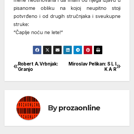
mene neosnovana i da imam od njega izjavu u
pisanome obliku na kojoj neupitno stoji
potvrđeno i od drugih stručnjaka i sveukupne
struke:
“Čaplje noću ne lete!“
Robert A.Vrbnjak:
Miroslav Pelikan: S L I
Кретање
Granjo
K A R
чланка
By
prozaonline