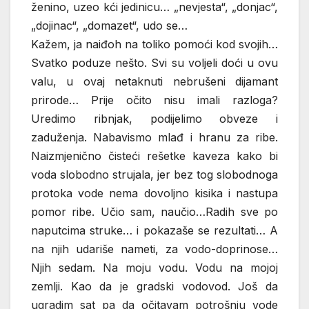
ženino, uzeo kći jedinicu… „nevjesta“, „donjac“,
„dojinac“, „domazet“, udo se…
Kažem, ja naiđoh na toliko pomoći kod svojih…
Svatko poduze nešto. Svi su voljeli doći u ovu
valu, u ovaj netaknuti nebrušeni dijamant
prirode… Prije očito nisu imali razloga?
Uredimo ribnjak, podijelimo obveze i
zaduženja. Nabavismo mlađ i hranu za ribe.
Naizmjenično čisteći rešetke kaveza kako bi
voda slobodno strujala, jer bez tog slobodnoga
protoka vode nema dovoljno kisika i nastupa
pomor ribe. Učio sam, naučio…Radih sve po
naputcima struke… i pokazaše se rezultati… A
na njih udariše nameti, za vodo-doprinose…
Njih sedam. Na moju vodu. Vodu na mojoj
zemlji. Kao da je gradski vodovod. Još da
ugradim sat pa da očitavam potrošnju vode