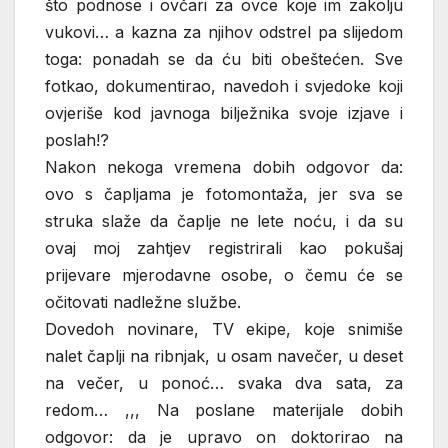
što podnose i ovčari za ovce koje im zakolju
vukovi… a kazna za njihov odstrel pa slijedom
toga: ponadah se da ću biti obeštećen. Sve
fotkao, dokumentirao, navedoh i svjedoke koji
ovjeriše kod javnoga bilježnika svoje izjave i
poslah!?
Nakon nekoga vremena dobih odgovor da:
ovo s čapljama je fotomontaža, jer sva se
struka slaže da čaplje ne lete noću, i da su
ovaj moj zahtjev registrirali kao pokušaj
prijevare mjerodavne osobe, o čemu će se
očitovati nadležne službe.
Dovedoh novinare, TV ekipe, koje snimiše
nalet čaplji na ribnjak, u osam navečer, u deset
na večer, u ponoć… svaka dva sata, za
redom… ,,, Na poslane materijale dobih
odgovor: da je upravo on doktorirao na