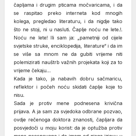
čapljama i drugim pticama močvaricama, i da
se raspitao preko interneta kod mnogih
kolega, pregledao literaturu, i da nigdje tako
što ne stoji, ni u nasluti. Čaplje noću ne lete.!.
Noću ne lete! Ili sam ja: „pametniji od cijele
svjetske struke, enciklopedija, literature“ i da im
se više sa mnom ne da gubiti vrijeme niti
polemizirati nauštrb važnih projekata koji za to
vrijeme čekaju…
Kada je tako, ja nabavih dobru sačmaricu,
reflektor i počeh noću skidati čaplje koje to
nisu.
Sada je protiv mene podnesena krivična
prijava. A ja sam za svjedoka odbrane pozvao,
ovdje rečenoga doktora znanosti, čapljara da
posvjedoči u moju korist: da je optužba protiv