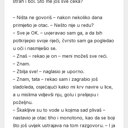
strah i bol. Što me još sve čeka?
– Ništa ne govoriš – nakon nekoliko dana
primijetio je otac. – Nešto nije u redu?
– Sve je OK. – uvjeravao sam ga, a da bih
potkrijepio svoje riječi, čvrsto sam ga pogledao
u oči i nasmiješio se.
– Znaš – rekao je on – meni možeš sve reći.
– Znam.
– Zbilja sve! – naglasio je uporno.
– Znam, tata – rekao sam i zagrabio još
sladoleda, osjećajući kako mi krv navire u lice,
a u mislima vidjevši nju, golu i prelijepu i
poželjnu.
– Škakljive su to vode u kojima sad plivaš –
nastavio je otac tiho i monotono, kao da se boji
što još uvijek ustrajava na tom razgovoru. – I ja