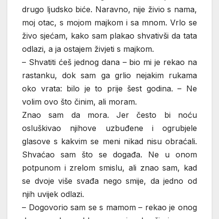
drugo ljudsko biće. Naravno, nije živio s nama,
moj otac, s mojom majkom i sa mnom. Vrlo se
živo sjećam, kako sam plakao shvativši da tata
odlazi, a ja ostajem živjeti s majkom.
– Shvatiti ćeš jednog dana – bio mi je rekao na
rastanku, dok sam ga grlio nejakim rukama
oko vrata: bilo je to prije šest godina. – Ne
volim ovo što činim, ali moram.
Znao sam da mora. Jer često bi noću
osluškivao njihove uzbuđene i ogrubjele
glasove s kakvim se meni nikad nisu obraćali.
Shvaćao sam što se događa. Ne u onom
potpunom i zrelom smislu, ali znao sam, kad
se dvoje više svađa nego smije, da jedno od
njih uvijek odlazi.
– Dogovorio sam se s mamom – rekao je onog