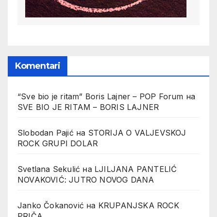
Komentari
“Sve bio je ritam” Boris Lajner – POP Forum
на
SVE BIO JE RITAM – BORIS LAJNER
Slobodan Pajić
на
STORIJA O VALJEVSKOJ
ROCK GRUPI DOLAR
Svetlana Sekulić
на
LJILJANA PANTELIĆ
NOVAKOVIĆ: JUTRO NOVOG DANA
Janko Čokanović
на
KRUPANJSKA ROCK
PRIČA