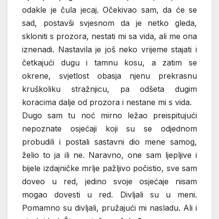
odakle je čula jecaj. Očekivao sam, da će se
sad, postavši svjesnom da je netko gleda,
skloniti s prozora, nestati mi sa vida, ali me ona
iznenadi. Nastavila je još neko vrijeme stajati i
četkajući dugu i tamnu kosu, a zatim se
okrene, svjetlost obasja njenu prekrasnu
kruškoliku stražnjicu, pa odšeta dugim
koracima dalje od prozora i nestane mi s vida.
Dugo sam tu noć mirno ležao preispitujući
nepoznate osjećaji koji su se odjednom
probudili i postali sastavni dio mene samog,
želio to ja ili ne. Naravno, one sam ljepljive i
bijele izdajničke mrlje pažljivo počistio, sve sam
doveo u red, jedino svoje osjećaje nisam
mogao dovesti u red. Divljali su u meni.
Pomamno su divljali, pružajući mi nasladu. Ali i