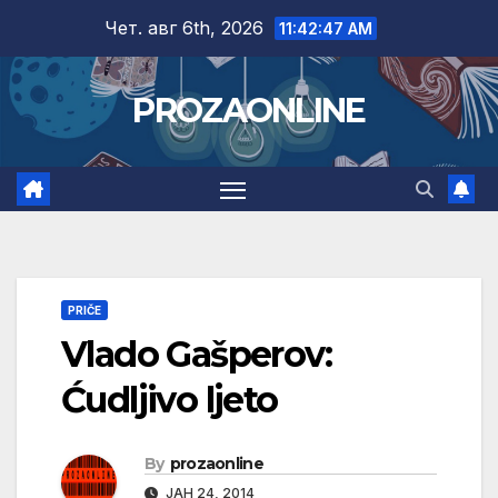
Skip
Чет. авг 6th, 2026
11:42:48 AM
to
content
PROZAONLINE
PRIČE
Vlado Gašperov:
Ćudljivo ljeto
By
prozaonline
ЈАН 24, 2014