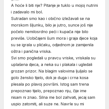
A hoće li biti nje? Pitanje je tuklo u mojoj nutrini
i zadavalo mi bol.
Sutradan smo kao i obično izležavali se na
morskom šljunku, bilo je jutro, sunce još nije
počelo nemilosrdno peći i kupača nije bilo
previše. Uobičajeni šum mora i graja djece koja
su se igrala u plićaku, odjednom je zamijenila
oštra i panična vriska.
Svi smo pogledali u pravcu vriske, vriskala su
uplašena djeca, a neka su i plakala i ugledali
grozan prizor. Na blagim valovima ljuljalo se
golo žensko tijelo, dok je duga i crna kosa
plesala po plavoj površini. Istog sam trena
prepoznao tijelo, prepoznao nju, čije ime
nisam ni znao. Silna me bol zahvati, jecaj sam
uspio zatomiti, ali suze ne. Navrle su mi