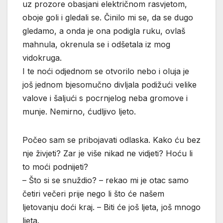
uz prozore obasjani električnom rasvjetom,
oboje goli i gledali se. Činilo mi se, da se dugo
gledamo, a onda je ona podigla ruku, ovlaš
mahnula, okrenula se i odšetala iz mog
vidokruga.
I te noći odjednom se otvorilo nebo i oluja je
još jednom bjesomučno divljala podižući velike
valove i šaljući s pocrnjelog neba gromove i
munje. Nemirno, ćudljivo ljeto.
Počeo sam se pribojavati odlaska. Kako ću bez
nje živjeti? Zar je više nikad ne vidjeti? Hoću li
to moći podnijeti?
– Što si se snuždio? – rekao mi je otac samo
četiri večeri prije nego li što će našem
ljetovanju doći kraj. – Biti će još ljeta, još mnogo
ljeta.