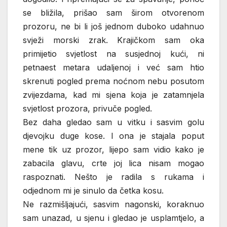
se bližila, prišao sam širom otvorenom
prozoru, ne bi li još jednom duboko udahnuo
svježi morski zrak. Krajičkom sam oka
primijetio svjetlost na susjednoj kući, ni
petnaest metara udaljenoj i već sam htio
skrenuti pogled prema noćnom nebu posutom
zvijezdama, kad mi sjena koja je zatamnjela
svjetlost prozora, privuče pogled.
Bez daha gledao sam u vitku i sasvim golu
djevojku duge kose. I ona je stajala poput
mene tik uz prozor, lijepo sam vidio kako je
zabacila glavu, crte joj lica nisam mogao
raspoznati. Nešto je radila s rukama i
odjednom mi je sinulo da četka kosu.
Ne razmišljajući, sasvim nagonski, koraknuo
sam unazad, u sjenu i gledao je usplamtjelo, a