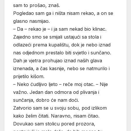
sam to prošao, znaš.
Pogledao sam ga i ništa nisam rekao, a on se
glasno nasmijao.
– Da – rekao je – i ja sam nekad bio klinac.
Zajedno smo se smijali ustajući sa stola i
odlazeći prema kupalištu, dok je nebo iznad
nas odjednom prestalo biti svjetlo i sunčano.
Dah je vjetra prohujao iznad naših glava
iznenada, a čas kasnije, nebo se natmurilo i
prijetilo kišom.
– Neko ćudljivo ljeto – reče moj otac. – Nije
važno. Jedan dan odmora od plivanja i
sunčanja, dobro će nam doći.
Zatvorio sam se u svoju sobu, pod izlikom
kako želim čitati. Naravno, nisam čitao.
Dovukao sam stolicu pored prozora,