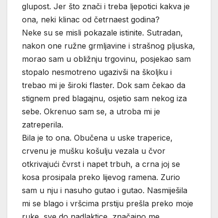
glupost. Jer što znači i treba ljepotici kakva je
ona, neki klinac od četrnaest godina?
Neke su se misli pokazale istinite. Sutradan,
nakon one ružne grmljavine i strašnog pljuska,
morao sam u obližnju trgovinu, posjekao sam
stopalo nesmotreno ugazivši na školjku i
trebao mi je široki flaster. Dok sam čekao da
stignem pred blagajnu, osjetio sam nekog iza
sebe. Okrenuo sam se, a utroba mi je
zatreperila.
Bila je to ona. Obučena u uske traperice,
crvenu je mušku košulju vezala u čvor
otkrivajući čvrst i napet trbuh, a crna joj se
kosa prosipala preko lijevog ramena. Zurio
sam u nju i nasuho gutao i gutao. Nasmiješila
mi se blago i vršcima prstiju prešla preko moje
ruke, sve do nadlaktice, značajno me