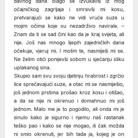
davnog dana blago se izvukavši iz mog
očajničkog zagrljaja i smrsivši mi kosu,
pretvarajući se kako ne vidi vruće suze u
mojim očima koje su nezadrživo navirale. –
Znam da ti se sad čini kao da je kraj svijeta, ali
nije. Još nas mnogo lijepih zajedničkih dana
očekuje, vjeruj mi. I molim te, nasmiješi mi se.
Ne želim otići ponijevši sobom u sjećanju sliku
uplakanog sina.
Skupio sam svu svoju djetinju hrabrost i zgrčio
lice sprečavajući suze, a otac mi se nasmiješio,
još jednom prstima prošao kroz kosu i otišao,
a da se nije ni okrenuo i domahnuo mi još
jednom. Malo me je to pogodilo, ali onda mi je
sinulo kako je sigurno i njemu naš rastanak
teško pao i kako se nije mogao, ili čak možda
ni smio okrenuti, jer bih tada ja, kojeg je on