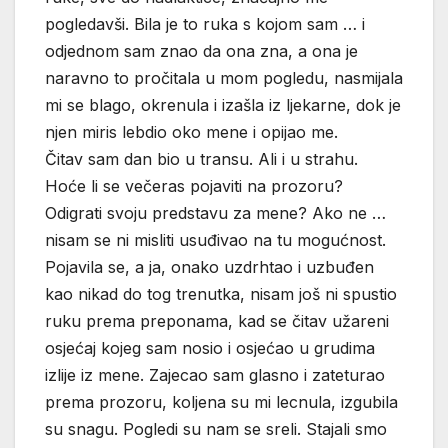
pogledavši. Bila je to ruka s kojom sam … i
odjednom sam znao da ona zna, a ona je
naravno to pročitala u mom pogledu, nasmijala
mi se blago, okrenula i izašla iz ljekarne, dok je
njen miris lebdio oko mene i opijao me.
Čitav sam dan bio u transu. Ali i u strahu.
Hoće li se večeras pojaviti na prozoru?
Odigrati svoju predstavu za mene? Ako ne …
nisam se ni misliti usuđivao na tu mogućnost.
Pojavila se, a ja, onako uzdrhtao i uzbuđen
kao nikad do tog trenutka, nisam još ni spustio
ruku prema preponama, kad se čitav užareni
osjećaj kojeg sam nosio i osjećao u grudima
izlije iz mene. Zajecao sam glasno i zateturao
prema prozoru, koljena su mi lecnula, izgubila
su snagu. Pogledi su nam se sreli. Stajali smo