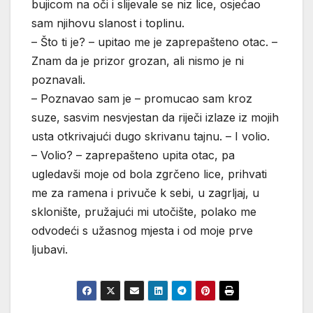
bujicom na oči i slijevale se niz lice, osjećao
sam njihovu slanost i toplinu.
– Što ti je? – upitao me je zaprepašteno otac. –
Znam da je prizor grozan, ali nismo je ni
poznavali.
– Poznavao sam je – promucao sam kroz
suze, sasvim nesvjestan da riječi izlaze iz mojih
usta otkrivajući dugo skrivanu tajnu. – I volio.
– Volio? – zaprepašteno upita otac, pa
ugledavši moje od bola zgrčeno lice, prihvati
me za ramena i privuče k sebi, u zagrljaj, u
sklonište, pružajući mi utočište, polako me
odvodeći s užasnog mjesta i od moje prve
ljubavi.