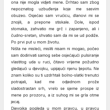
ona nije mogla vidjeti mene. Drhtao sam zbog
nepoznatog uzbuđenja koje me sasvim
obuzeo. Osjećao sam vrućicu, dlanovi mi se
znojili, a prepone stiskale. Dole, ispod
stomaka, zahvatio me grč i zapanjeno, ali i
čudno-sretan, shvatio sam da mi se ud podiže.
Po prvi put u mom životu.
Ništa ne misleći, misliti nisam ni mogao, počeo
sam dodirivati samog sebe osjećajući pulsiranje
vlastitog uda u ruci, čitavo vrijeme požudno
gledajući u djevojku, upijajući njenu ljepotu. Ne
znam koliko su ti uzdrhtali bolno-slatki trenutci
potrajali, kad me odjednom prože
sladostrastan srh, vrelo se sjeme prospe iz
mene po prozoru, a iz suhog mi se grla otme
jecaj.
Djevojka pogleda u mom pravcu, u pravcu