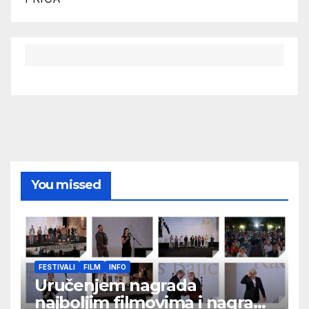
You missed
FESTIVALI
FILM
INFO
Uručenjem nagrada
najboljim filmovima i nagrade