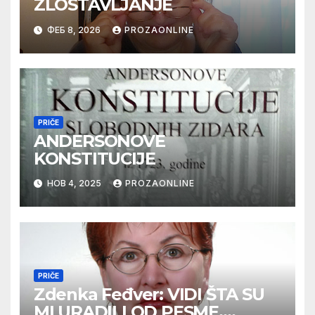
ZLOSTAVLJANJE
ФЕБ 8, 2026
PROZAONLINE
PRIČE
ANDERSONOVE
KONSTITUCIJE
НОВ 4, 2025
PROZAONLINE
PRIČE
Zdenka Feđver: VIDI ŠTA SU
MI URADILI OD PESME,