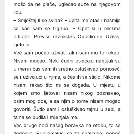
molio da ne plače, ugledao suze na njegovom
licu.
– Smještaj ti se sviđa? – upita me otac i nasmije
se kad sam se trgnuo. – Opet si u mislima
odlutao. Previše razmišljaš. Opustio se. Uživaj.
Ljeto je.
Već sam počeo uživati, ali nisam mu to rekao.
Nisam mogao. Neki čudni osjećaju nabujali su
u meni i čas sam ih sretno osluškivao ponoseći
se i uživajući u njima, a čas ih se stidio. Nikome
nisam rekao što mi se događa. U mjestu u
kojem smo ljetovali nisam nikog poznavao,
osim mog oca, a sa njim o tome nisam mogao
govoriti. Šutio sam i osluškivao tajnu u sebi, a
tajna se budila i mijenjala me.
Već druge noći našeg boravka na otoku, to se
dogodilo. Pripremajući se za spavanje, ponoć