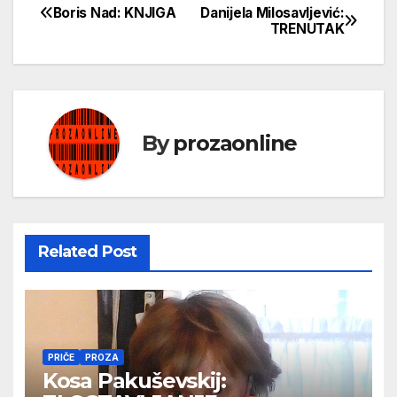
Boris Nad: KNJIGA
Danijela Milosavljević:
Кретање
TRENUTAK
чланка
By
prozaonline
Related Post
PRIČE
PROZA
Kosa Pakuševskij: